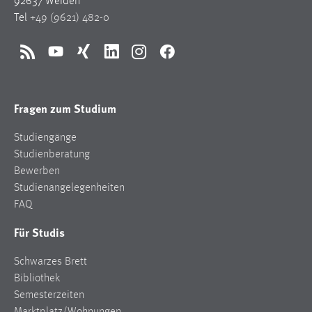
92637 Weiden
Conversion-Tracking
Tel
+49 (9621) 482-0
Cookie Laufzeit:
3 Monate
RSS
YouTube
Xing
LinkedIn
Instagram
Facebook
Facebook Pixel
Fragen zum Studium
Name:
Studiengänge
_fbp
Studienberatung
Anbieter:
Bewerben
Facebook
Studienangelegenheiten
FAQ
Zweck:
Conversion-Tracking
Für Studis
Cookie Laufzeit:
Schwarzes Brett
3 Monate
Bibliothek
Semesterzeiten