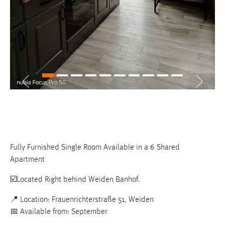
30 Tage
Chat
Name:
MibewSessionID, MIBEW_UserID, mibew_locale, mibew-
chat-frame-style-5e9dbeb1811c0446
Previous
Next
Zweck:
Wird benötigt um die Chatfunktion nutzen zu können.
Cookie Laufzeit:
MibewSessionID, mibew-chat-frame-style-
5e9dbeb1811c0446 = Sitzungslaufzeit, mibew_locale = 3
Fully Furnished Single Room Available in a 6 Shared
Jahre, MIBEW_UserID = 1 Jahr
Apartment
☑️Located Right behind Weiden Banhof.
Login
📍 Location: Frauenrichterstraße 51, Weiden
Name:
📅 Available from: September
fe_user, be_user, be_lastLoginProvider