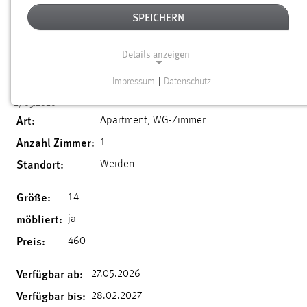
FULLY FURNISHED SINGLE ROOM
SPEICHERN
AVAILABLE IN A 6 SHARED APARTMENT
WITH PERSONAL KITCHEN AND
Details anzeigen
BALCONY
Impressum
|
Datenschutz
NOTWENDIGE COOKIES
27.05.2026
Notwendige Cookies ermöglichen grundlegende
Art:
Apartment, WG-Zimmer
Funktionen und sind für die einwandfreie Funktion der
Anzahl Zimmer:
1
Website erforderlich.
Standort:
Weiden
Einverständnis
Größe:
14
Name:
möbliert:
ja
cookie_consent
Preis:
460
Zweck:
Dieser Cookie speichert die ausgewählten Einverständnis-
Verfügbar ab:
27.05.2026
Optionen des Benutzers
Verfügbar bis:
28.02.2027
Cookie Laufzeit: