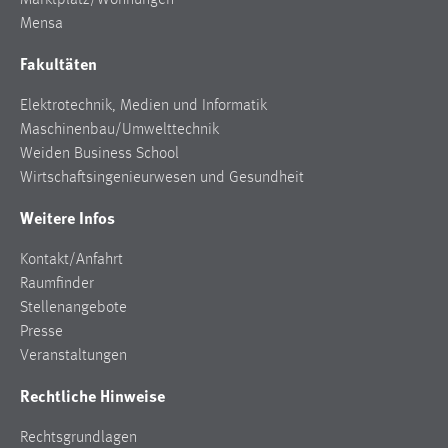
Marktplatz/Wohnungen
EXTERNE MEDIEN
Mensa
Um Inhalte von Videoplattformen und Social Media
Fakultäten
Plattformen anzeigen zu können, werden von diesen
externen Medien Cookies gesetzt.
Elektrotechnik, Medien und Informatik
Maschinenbau/Umwelttechnik
YouTube
Weiden Business School
Wirtschaftsingenieurwesen und Gesundheit
Vimeo
Weitere Infos
Kontakt/Anfahrt
Raumfinder
Stellenangebote
Presse
Veranstaltungen
Rechtliche Hinweise
Rechtsgrundlagen