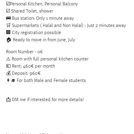
☑️Personal Kitchen, Personal Balcony
Zweck:
☑️ Shared Toilet, shower
Dieser Cookie ist notwendig um sich an der Website
einloggen zu können.
🚌 Bus station: Only 1 minute away
🛒 Supermarkets ( Halal and Non Halal) : Just 2 minutes away
Cookie Laufzeit:
🏢 City registration possible
24 Stunden
🏠 Ready to move in from June, July
Room Number - 06
STATISTIK
⚠️ Room with full personal kitchen counter
💶 Rent: 460€ per month
Statistik Cookies erfassen Informationen anonym.
💰 Deposit: 960€
Diese Informationen helfen uns zu verstehen, wie
👩‍🎓 For both Male and Female students
unsere Besucher unsere Website nutzen.
Matomo
📩 DM me if interested for more details!
Name:
_pk_ref, _pk_cvar, _pk_id, _pk_ses
Zweck:
Zugriffsstatistik