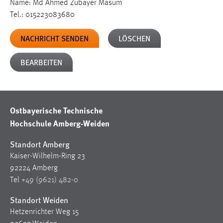
Name: Md Ahmed Zubayer Masum
Tel.: 015223083680
Cookie Laufzeit:
Max. 13 Monate
NACHRICHT SENDEN
LÖSCHEN
BEARBEITEN
MARKETING
Marketing Cookies werden von Drittanbietern
verwendet, um personalisierte Werbung anzuzeigen.
Sie tun dies, indem sie Besucher über Websites
Ostbayerische Technische
hinweg verfolgen.
Hochschule Amberg-Weiden
Standort Amberg
Google Ads
Kaiser-Wilhelm-Ring 23
Name:
92224 Amberg
_gcl_au
Tel
+49 (9621) 482-0
Anbieter:
Standort Weiden
Google Ireland Limited
Hetzenrichter Weg 15
Zweck: