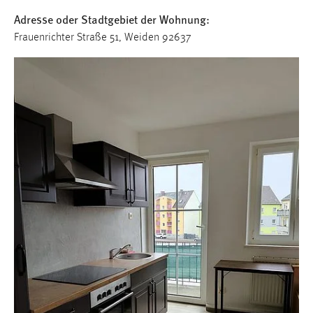
1 Jahr
Adresse oder Stadtgebiet der Wohnung:
Frauenrichter Straße 51, Weiden 92637
Performance
Name:
staticfilecache
Zweck:
Für performante Seitenauslieferung wird in diesem Cookie
gespeichert, ob man eingeloggt ist.
Sprachpräferenz
Name:
site-language-preference
Zweck:
Das Cookie speichert die gewählte Sprache der Website.
Cookie Laufzeit: