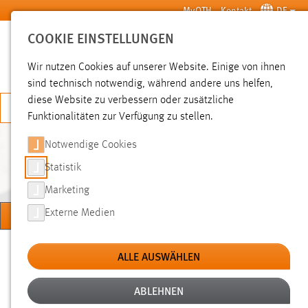
Zum Hauptinhalt springen
MyOTH
Kontakt
DE
COOKIE EINSTELLUNGEN
SUCHE
Wir nutzen Cookies auf unserer Website. Einige von ihnen
sind technisch notwendig, während andere uns helfen,
diese Website zu verbessern oder zusätzliche
JETZT BEWERBEN
Funktionalitäten zur Verfügung zu stellen.
Notwendige Cookies
MARKTPLATZ (BIETE/SUCHE
ETC.)
Statistik
Marketing
MENÜ
Externe Medien
Sie sind hier:
Studium
Campus und Leben
Marktplatz (Biete/Suche etc.)
ALLE AUSWÄHLEN
ABLEHNEN