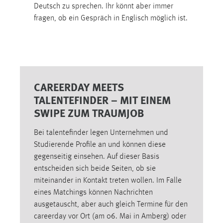
30 Tage
Deutsch zu sprechen. Ihr könnt aber immer
fragen, ob ein Gespräch in Englisch möglich ist.
Chat
Name:
MibewSessionID, MIBEW_UserID, mibew_locale, mibew-
chat-frame-style-5e9dbeb1811c0446
CAREERDAY MEETS
Zweck:
TALENTEFINDER – MIT EINEM
Wird benötigt um die Chatfunktion nutzen zu können.
SWIPE ZUM TRAUMJOB
Cookie Laufzeit:
MibewSessionID, mibew-chat-frame-style-
Bei talentefinder legen Unternehmen und
5e9dbeb1811c0446 = Sitzungslaufzeit, mibew_locale = 3
Studierende Profile an und können diese
Jahre, MIBEW_UserID = 1 Jahr
gegenseitig einsehen. Auf dieser Basis
entscheiden sich beide Seiten, ob sie
miteinander in Kontakt treten wollen. Im Falle
Login
eines Matchings können Nachrichten
Name:
ausgetauscht, aber auch gleich Termine für den
fe_user, be_user, be_lastLoginProvider
careerday vor Ort (am 06. Mai in Amberg) oder