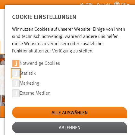
Zum Hauptinhalt springen
MyOTH
Kontakt
DE
COOKIE EINSTELLUNGEN
SUCHE
Wir nutzen Cookies auf unserer Website. Einige von ihnen
sind technisch notwendig, während andere uns helfen,
diese Website zu verbessern oder zusätzliche
JETZT BEWERBEN
Funktionalitäten zur Verfügung zu stellen.
Notwendige Cookies
Statistik
CAREER SERVICE
Marketing
Externe Medien
MENÜ
ALLE AUSWÄHLEN
Sie sind hier:
ABLEHNEN
Studium
Nach dem Studium
Career Service