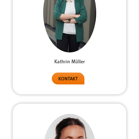
Conversion-Tracking
Cookie Laufzeit:
3 Monate
Facebook Pixel
Name:
Kathrin Müller
_fbp
Anbieter:
KONTAKT
Facebook
Zweck:
Conversion-Tracking
Cookie Laufzeit:
3 Monate