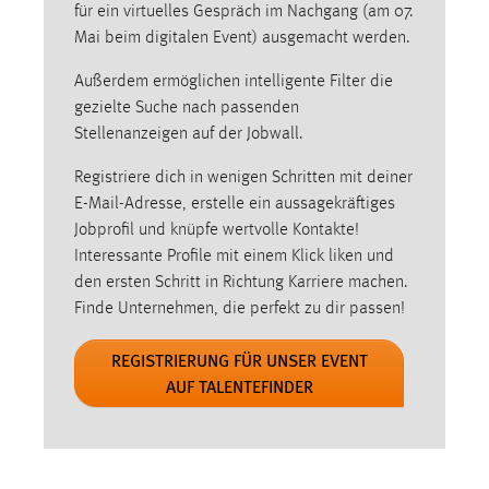
für ein virtuelles Gespräch im Nachgang (am 07.
Zweck:
Mai beim digitalen Event) ausgemacht werden.
Dieser Cookie ist notwendig um sich an der Website
einloggen zu können.
Außerdem ermöglichen intelligente Filter die
Cookie Laufzeit:
gezielte Suche nach passenden
24 Stunden
Stellenanzeigen auf der Jobwall.
Registriere dich in wenigen Schritten mit deiner
E-Mail-Adresse, erstelle ein aussagekräftiges
STATISTIK
Jobprofil und knüpfe wertvolle Kontakte!
Statistik Cookies erfassen Informationen anonym.
Interessante Profile mit einem Klick liken und
Diese Informationen helfen uns zu verstehen, wie
den ersten Schritt in Richtung Karriere machen.
unsere Besucher unsere Website nutzen.
Finde Unternehmen, die perfekt zu dir passen!
Matomo
REGISTRIERUNG FÜR UNSER EVENT
AUF TALENTEFINDER
Name:
_pk_ref, _pk_cvar, _pk_id, _pk_ses
Zweck:
Zugriffsstatistik