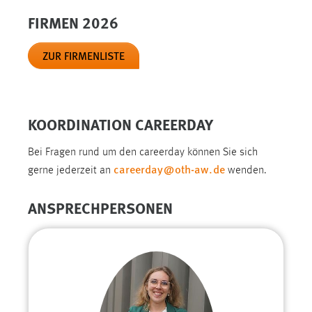
FIRMEN 2026
Cookie Laufzeit:
Max. 13 Monate
ZUR FIRMENLISTE
MARKETING
Marketing Cookies werden von Drittanbietern
KOORDINATION CAREERDAY
verwendet, um personalisierte Werbung anzuzeigen.
Sie tun dies, indem sie Besucher über Websites
Bei Fragen rund um den careerday können Sie sich
careerday
@
oth-aw
.
de
hinweg verfolgen.
gerne jederzeit an
wenden.
Google Ads
ANSPRECHPERSONEN
Name:
_gcl_au
Anbieter:
Google Ireland Limited
Zweck: