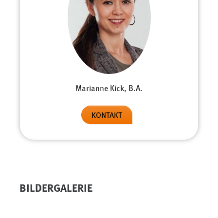
EXTERNE MEDIEN
Um Inhalte von Videoplattformen und Social Media
Plattformen anzeigen zu können, werden von diesen
externen Medien Cookies gesetzt.
YouTube
Marianne Kick, B.A.
Vimeo
KONTAKT
BILDERGALERIE