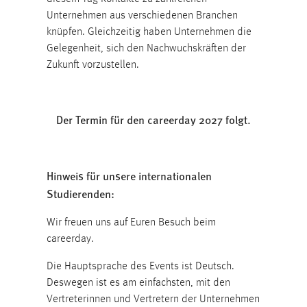
1 Jahr
Unternehmen aus verschiedenen Branchen
knüpfen. Gleichzeitig haben Unternehmen die
Gelegenheit, sich den Nachwuchskräften der
Performance
Zukunft vorzustellen.
Name:
staticfilecache
Der Termin für den careerday 2027 folgt.
Zweck:
Für performante Seitenauslieferung wird in diesem Cookie
gespeichert, ob man eingeloggt ist.
Hinweis für unsere internationalen
Sprachpräferenz
Studierenden:
Name:
Wir freuen uns auf Euren Besuch beim
site-language-preference
careerday.
Zweck:
Die Hauptsprache des Events ist Deutsch.
Das Cookie speichert die gewählte Sprache der Website.
Deswegen ist es am einfachsten, mit den
Cookie Laufzeit:
Vertreterinnen und Vertretern der Unternehmen