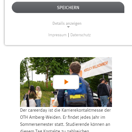
SPEICHERN
CAREERDAY
Details anzeigen
Impressum
|
Datenschutz
NOTWENDIGE COOKIES
Notwendige Cookies ermöglichen grundlegende
Funktionen und sind für die einwandfreie Funktion der
Website erforderlich.
Einverständnis
Play
Name:
Video
cookie_consent
Zweck:
Der careerday ist die Karrierekontaktmesse der
Dieser Cookie speichert die ausgewählten Einverständnis-
OTH Amberg-Weiden. Er findet jedes Jahr im
Optionen des Benutzers
Sommersemester statt. Studierende können an
Cookie Laufzeit:
diesem Tag Kontakte zu zahlreichen