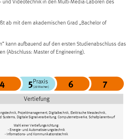
o- und Videotechnik in den Multi-Media-Laboren des
ießt ab mit dem akademischen Grad „Bachelor of
n“ kann aufbauend auf den ersten Studienabschluss das
den (Abschluss: Master of Engineering).
4
5
6
7
Praxis
(20 Wochen)
Vertiefung
ngstechnik, Projektmanagement, Digitaltechnik, Elektrische Messtechnik,
Systems, Digitale Signalverarbeitung, Computernetzwerke, Schaltplanentwurf
Wahl einer Vertiefungsrichtung:
- Energie- und Automatisierungstechnik
- Informations- und Kommunikationstechnik