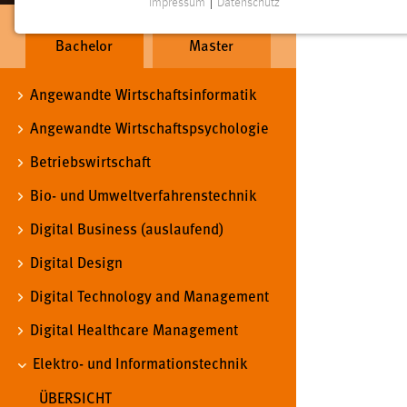
Impressum
|
Datenschutz
NOTWENDIGE COOKIES
Bachelor
Master
Notwendige Cookies ermöglichen grundlegende
Funktionen und sind für die einwandfreie Funktion der
Website erforderlich.
Angewandte Wirtschaftsinformatik
Angewandte Wirtschaftspsychologie
Einverständnis
Betriebswirtschaft
Name:
cookie_consent
Bio- und Umweltverfahrenstechnik
Zweck:
Dieser Cookie speichert die
ausgewählten Einverständnis-Optionen
Digital Business (auslaufend)
des Benutzers
Digital Design
Cookie Laufzeit:
1 Jahr
Digital Technology and Management
Digital Healthcare Management
Performance
Elektro- und Informationstechnik
Name:
staticfilecache
ÜBERSICHT
Zweck:
Für performante Seitenauslieferung wird