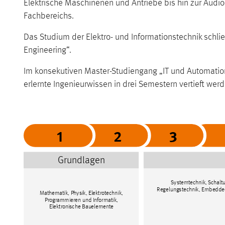
Elektrische Maschinenen und Antriebe bis hin zur Audi
Fachbereichs.
Das Studium der Elektro- und Informationstechnik schl
Engineering“.
Im konsekutiven Master-Studiengang „IT und Automatio
erlernte Ingenieurwissen in drei Semestern vertieft wer
1
2
3
Grundlagen
Systemtechnik, Schaltu
Regelungstechnik, Embedded 
Mathematik, Physik, Elektrotechnik,
Programmieren und Informatik,
Elektronische Bauelemente