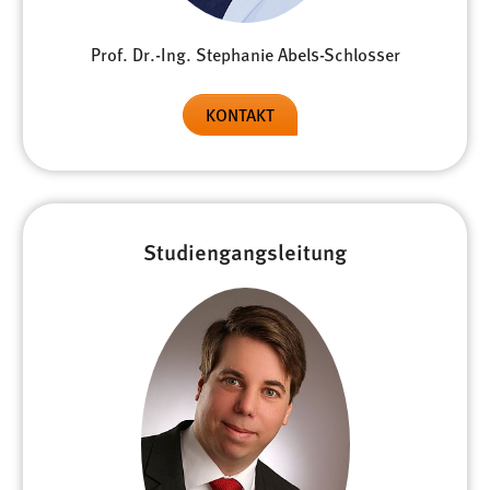
1 Jahr
Prof. Dr.-Ing. Stephanie Abels-Schlosser
Performance
KONTAKT
Name:
staticfilecache
Zweck:
Für performante Seitenauslieferung wird in diesem Cookie
gespeichert, ob man eingeloggt ist.
Studiengangsleitung
Sprachpräferenz
Name:
site-language-preference
Zweck:
Das Cookie speichert die gewählte Sprache der Website.
Cookie Laufzeit: