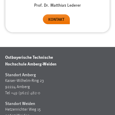
EXTERNE MEDIEN
Prof. Dr. Matthias Lederer
Um Inhalte von Videoplattformen und Social Media
Plattformen anzeigen zu können, werden von diesen
KONTAKT
externen Medien Cookies gesetzt.
YouTube
Vimeo
Ostbayerische Technische
Hochschule Amberg-Weiden
Standort Amberg
Kaiser-Wilhelm-Ring 23
92224 Amberg
Tel
+49 (9621) 482-0
Standort Weiden
Hetzenrichter Weg 15