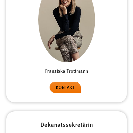
Zweck:
Dieser Cookie ist notwendig um sich an der Website
einloggen zu können.
Cookie Laufzeit:
24 Stunden
STATISTIK
Statistik Cookies erfassen Informationen anonym.
Franziska Trottmann
Diese Informationen helfen uns zu verstehen, wie
unsere Besucher unsere Website nutzen.
KONTAKT
Matomo
Name:
_pk_ref, _pk_cvar, _pk_id, _pk_ses
Dekanatssekretärin
Zweck:
Zugriffsstatistik