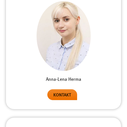
Cookie Laufzeit:
Max. 13 Monate
MARKETING
Marketing Cookies werden von Drittanbietern
verwendet, um personalisierte Werbung anzuzeigen.
Sie tun dies, indem sie Besucher über Websites
hinweg verfolgen.
Anna-Lena Herma
Google Ads
Name:
KONTAKT
_gcl_au
Anbieter:
Google Ireland Limited
Zweck: