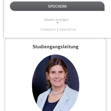
ANSPRECHPERSONEN
SPEICHERN
Sie haben noch Fragen? Unsere Ansprechpartner aus dem
Details anzeigen
Studiengang oder der Studienberatung stehen Ihnen mit Rat
und Tat zur Seite.
Impressum
|
Datenschutz
NOTWENDIGE COOKIES
Notwendige Cookies ermöglichen grundlegende
Studiengangsleitung
Funktionen und sind für die einwandfreie Funktion der
Website erforderlich.
Einverständnis
Name:
cookie_consent
Zweck:
Dieser Cookie speichert die ausgewählten Einverständnis-
Optionen des Benutzers
Cookie Laufzeit: