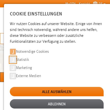
Zum Hauptinhalt springen
MyOTH
Kontakt
DE
COOKIE EINSTELLUNGEN
SUCHE
Wir nutzen Cookies auf unserer Website. Einige von ihnen
sind technisch notwendig, während andere uns helfen,
diese Website zu verbessern oder zusätzliche
JETZT BEWERBEN
Funktionalitäten zur Verfügung zu stellen.
Notwendige Cookies
LOGISTIK & DIGITALISIERUNG
(AUSLAUFEND)
Statistik
Marketing
MENÜ
Externe Medien
Sie sind hier:
Studium
Studienangebote
Studiengänge
ALLE AUSWÄHLEN
ABLEHNEN