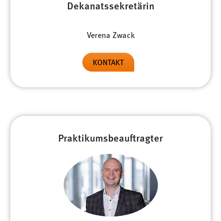
Dekanatssekretärin
Conversion-Tracking
Cookie Laufzeit:
Verena Zwack
3 Monate
KONTAKT
Facebook Pixel
Name:
_fbp
Anbieter:
Facebook
Praktikumsbeauftragter
Zweck:
Conversion-Tracking
Cookie Laufzeit:
3 Monate