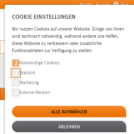
Zum Hauptinhalt springen
MyOTH
Kontakt
DE
COOKIE EINSTELLUNGEN
SUCHE
Wir nutzen Cookies auf unserer Website. Einige von ihnen
sind technisch notwendig, während andere uns helfen,
diese Website zu verbessern oder zusätzliche
JETZT BEWERBEN
Funktionalitäten zur Verfügung zu stellen.
Notwendige Cookies
APPLIED RESEARCH IN
ENGINEERING SCIENCES
Statistik
Marketing
MENÜ
Externe Medien
Sie sind hier:
Studium
Studienangebote
Studiengänge
ALLE AUSWÄHLEN
ABLEHNEN