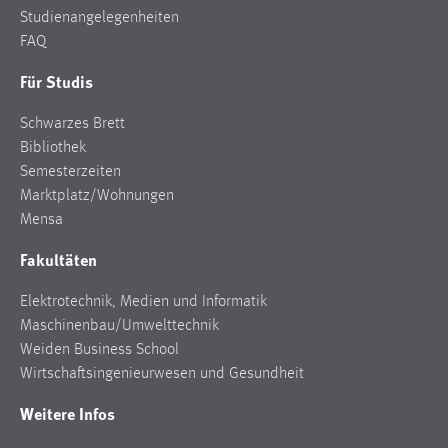
30 Tage
Studienangelegenheiten
FAQ
Chat
Für Studis
Name:
Schwarzes Brett
MibewSessionID, MIBEW_UserID, mibew_locale, mibew-
Bibliothek
chat-frame-style-5e9dbeb1811c0446
Semesterzeiten
Zweck:
Marktplatz/Wohnungen
Wird benötigt um die Chatfunktion nutzen zu können.
Mensa
Cookie Laufzeit:
Fakultäten
MibewSessionID, mibew-chat-frame-style-
5e9dbeb1811c0446 = Sitzungslaufzeit, mibew_locale = 3
Elektrotechnik, Medien und Informatik
Jahre, MIBEW_UserID = 1 Jahr
Maschinenbau/Umwelttechnik
Weiden Business School
Login
Wirtschaftsingenieurwesen und Gesundheit
Name:
Weitere Infos
fe_user, be_user, be_lastLoginProvider