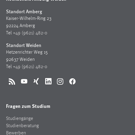
1 Jahr
Standort Amberg
Kaiser-Wilhelm-Ring 23
Performance
92224 Amberg
Tel
+49 (9621) 482-0
Name:
staticfilecache
Standort Weiden
Zweck:
Hetzenrichter Weg 15
Für performante Seitenauslieferung wird in diesem Cookie
92637 Weiden
gespeichert, ob man eingeloggt ist.
Tel
+49 (9621) 482-0
Sprachpräferenz
RSS
YouTube
Xing
LinkedIn
Instagram
Facebook
Name:
site-language-preference
Fragen zum Studium
Zweck:
Studiengänge
Das Cookie speichert die gewählte Sprache der Website.
Studienberatung
Cookie Laufzeit:
Bewerben