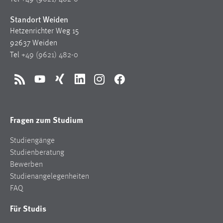
1 Jahr
Standort Weiden
Hetzenrichter Weg 15
Performance
92637 Weiden
Tel
+49 (9621) 482-0
Name:
staticfilecache
RSS
YouTube
Xing
LinkedIn
Instagram
Facebook
Zweck:
Für performante Seitenauslieferung wird in diesem Cookie
gespeichert, ob man eingeloggt ist.
Fragen zum Studium
Sprachpräferenz
Studiengänge
Studienberatung
Name:
Bewerben
site-language-preference
Studienangelegenheiten
Zweck:
FAQ
Das Cookie speichert die gewählte Sprache der Website.
Für Studis
Cookie Laufzeit: