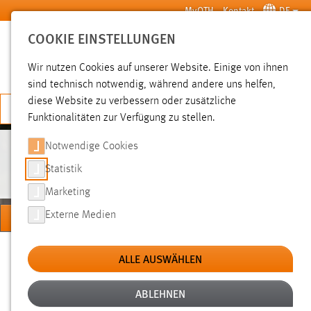
Zum Hauptinhalt springen
MyOTH
Kontakt
DE
COOKIE EINSTELLUNGEN
SUCHE
Wir nutzen Cookies auf unserer Website. Einige von ihnen
sind technisch notwendig, während andere uns helfen,
diese Website zu verbessern oder zusätzliche
JETZT BEWERBEN
Funktionalitäten zur Verfügung zu stellen.
Notwendige Cookies
STUDIEREN BEI UNS
Statistik
Marketing
MENÜ
Externe Medien
Sie sind hier:
Studium
Vor dem Studium
Studieren bei uns
ALLE AUSWÄHLEN
ABLEHNEN