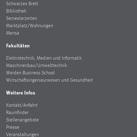
30 Tage
Schwarzes Brett
Bibliothek
Semesterzeiten
Chat
Marktplatz/Wohnungen
Name:
Mensa
MibewSessionID, MIBEW_UserID, mibew_locale, mibew-
Fakultäten
chat-frame-style-5e9dbeb1811c0446
Zweck:
Elektrotechnik, Medien und Informatik
Wird benötigt um die Chatfunktion nutzen zu können.
Maschinenbau/Umwelttechnik
Weiden Business School
Cookie Laufzeit:
Wirtschaftsingenieurwesen und Gesundheit
MibewSessionID, mibew-chat-frame-style-
5e9dbeb1811c0446 = Sitzungslaufzeit, mibew_locale = 3
Weitere Infos
Jahre, MIBEW_UserID = 1 Jahr
Kontakt/Anfahrt
Login
Raumfinder
Stellenangebote
Name:
Presse
fe_user, be_user, be_lastLoginProvider
Veranstaltungen