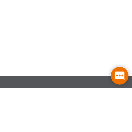
Fakultäten
Elektrotechnik, Medien und Informatik
Maschinenbau/Umwelttechnik
Weiden Business School
ngen
Wirtschaftsingenieurwesen und