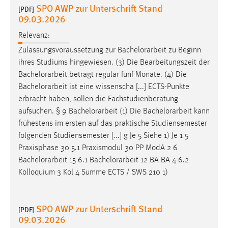
SPO AWP zur Unterschrift Stand
[PDF]
09.03.2026
Cookie Laufzeit:
Max. 13 Monate
Relevanz:
Zulassungsvoraussetzung zur
Bachelorarbeit
zu Beginn
ihres Studiums hingewiesen. (3) Die Bearbeitungszeit der
MARKETING
Bachelorarbeit
beträgt regulär fünf Monate. (4) Die
Marketing Cookies werden von Drittanbietern
Bachelorarbeit
ist eine wissenscha [...] ECTS-Punkte
verwendet, um personalisierte Werbung anzuzeigen.
erbracht haben, sollen die Fachstudienberatung
Sie tun dies, indem sie Besucher über Websites
aufsuchen. § 9
Bachelorarbeit
(1) Die
Bachelorarbeit
kann
hinweg verfolgen.
frühestens im ersten auf das praktische Studiensemester
folgenden Studiensemester [...] g Je 5 Siehe 1) Je 1 5
Google Ads
Praxisphase 30 5.1 Praxismodul 30 PP ModA 2 6
Bachelorarbeit
15 6.1
Bachelorarbeit
12 BA BA 4 6.2
Name:
Kolloquium 3 Kol 4 Summe ECTS / SWS 210 1)
_gcl_au
Anbieter:
SPO AWP zur Unterschrift Stand
[PDF]
Google Ireland Limited
09.03.2026
Zweck: