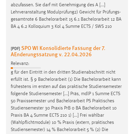
abzufassen. Sie darf mit Genehmigung des A [...]
Lehrveranstaltung Modulprüfung2) Gewicht für Prüfungs-
gesamtnote 6
Bachelorarbeit
15 6.1
Bachelorarbeit
12 BA
BA 4 6.2 Kolloquium 3 Kol 4 Summe ECTS / SWS 210
SPO WI Konsolidierte Fassung der 7.
[PDF]
AEnderungssatzung v. 22.04.2026
Relevanz:
g für den Eintritt in den dritten Studienabschnitt nicht
erfüllt ist. § 9
Bachelorarbeit
(1) Die
Bachelorarbeit
kann
frühestens im ersten auf das praktische Studiensemester
folgende Studiensemester [...] Präs, mdlP 1 Summe ECTS
50 Praxissemester und
Bachelorarbeit
PS Praktisches
Studiensemester 30 Praxis PrB 0 BA
Bachelorarbeit
10
Praxis BA 4 Summe ECTS 210 1) [...] Frei wählbar
(Wahlpflichtmodule) 10 % Praxis (extern, praktisches
Studiensemester) 14 %
Bachelorarbeit
5 % (2) Die