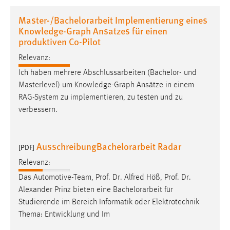
1 Jahr
Master-/Bachelorarbeit Implementierung eines
Knowledge-Graph Ansatzes für einen
Performance
produktiven Co-Pilot
Relevanz:
Name:
staticfilecache
Ich haben mehrere Abschlussarbeiten (Bachelor- und
Masterlevel) um Knowledge-Graph Ansätze in einem
Zweck:
RAG-System zu implementieren, zu testen und zu
Für performante Seitenauslieferung wird in diesem Cookie
verbessern.
gespeichert, ob man eingeloggt ist.
Sprachpräferenz
AusschreibungBachelorarbeit Radar
[PDF]
Name:
Relevanz:
site-language-preference
Das Automotive-Team, Prof. Dr. Alfred Höß, Prof. Dr.
Alexander Prinz bieten eine
Bachelorarbeit
für
Zweck:
Studierende im Bereich Informatik oder Elektrotechnik
Das Cookie speichert die gewählte Sprache der Website.
Thema: Entwicklung und Im
Cookie Laufzeit: