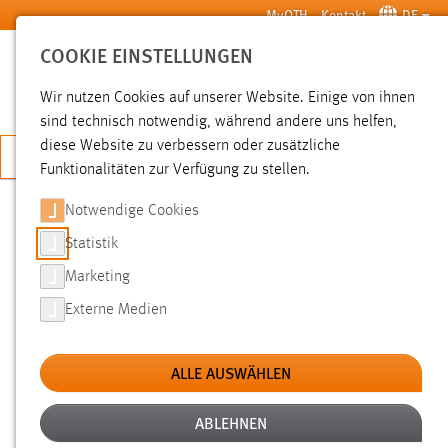
Zum Hauptinhalt springen
MyOTH
Kontakt
DE
COOKIE EINSTELLUNGEN
SUCHE
Wir nutzen Cookies auf unserer Website. Einige von ihnen
sind technisch notwendig, während andere uns helfen,
diese Website zu verbessern oder zusätzliche
JETZT BEWERBEN
Funktionalitäten zur Verfügung zu stellen.
Notwendige Cookies
SUCHE
Statistik
Marketing
FILTER
Externe Medien
Typ
ALLE AUSWÄHLEN
Erstellungsdatum
ABLEHNEN