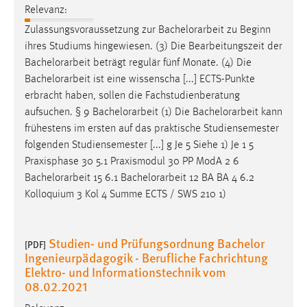
Relevanz:
Conversion-Tracking
Zulassungsvoraussetzung zur
Bachelorarbeit
zu Beginn
Cookie Laufzeit:
ihres Studiums hingewiesen. (3) Die Bearbeitungszeit der
3 Monate
Bachelorarbeit
beträgt regulär fünf Monate. (4) Die
Bachelorarbeit
ist eine wissenscha [...] ECTS-Punkte
Facebook Pixel
erbracht haben, sollen die Fachstudienberatung
aufsuchen. § 9
Bachelorarbeit
(1) Die
Bachelorarbeit
kann
Name:
frühestens im ersten auf das praktische Studiensemester
_fbp
folgenden Studiensemester [...] g Je 5 Siehe 1) Je 1 5
Anbieter:
Praxisphase 30 5.1 Praxismodul 30 PP ModA 2 6
Facebook
Bachelorarbeit
15 6.1
Bachelorarbeit
12 BA BA 4 6.2
Kolloquium 3 Kol 4 Summe ECTS / SWS 210 1)
Zweck:
Conversion-Tracking
Studien- und Prüfungsordnung Bachelor
Cookie Laufzeit:
[PDF]
Ingenieurpädagogik - Berufliche Fachrichtung
3 Monate
Elektro- und Informationstechnik vom
08.02.2021