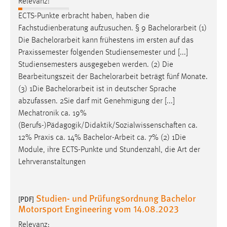
Relevanz:
EXTERNE MEDIEN
ECTS-Punkte erbracht haben, haben die
Um Inhalte von Videoplattformen und Social Media
Fachstudienberatung aufzusuchen. § 9
Bachelorarbeit
(1)
Plattformen anzeigen zu können, werden von diesen
Die
Bachelorarbeit
kann frühestens im ersten auf das
externen Medien Cookies gesetzt.
Praxissemester folgenden Studiensemester und [...]
Studiensemesters ausgegeben werden. (2) Die
YouTube
Bearbeitungszeit der
Bachelorarbeit
beträgt fünf Monate.
(3) 1Die
Bachelorarbeit
ist in deutscher Sprache
Vimeo
abzufassen. 2Sie darf mit Genehmigung der [...]
Mechatronik ca. 19%
(Berufs-)Pädagogik/Didaktik/Sozialwissenschaften ca.
12% Praxis ca. 14%
Bachelor-Arbeit
ca. 7% (2) 1Die
Module, ihre ECTS-Punkte und Stundenzahl, die Art der
Lehrveranstaltungen
Studien- und Prüfungsordnung Bachelor
[PDF]
Motorsport Engineering vom 14.08.2023
Relevanz: