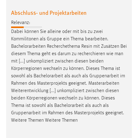
30 Tage
Abschluss- und Projektarbeiten
Chat
Relevanz:
Dabei können Sie alleine oder mit bis zu zwei
Name:
Kommilitonen als Gruppe ein Thema bearbeiten.
MibewSessionID, MIBEW_UserID, mibew_locale, mibew-
chat-frame-style-5e9dbeb1811c0446
Bachelorarbeiten
Recherchethema Resin mit Zusätzen Bei
diesem Thema geht es darum zu recherchieren wie man
Zweck:
mit [...] unkompliziert zwischen diesen beiden
Wird benötigt um die Chatfunktion nutzen zu können.
Körperregionen wechseln zu können. Dieses Thema ist
Cookie Laufzeit:
sowohl als
Bachelorarbeit
als auch als Gruppenarbeit im
MibewSessionID, mibew-chat-frame-style-
Rahmen des Masterprojekts geeignet. Masterarbeiten
5e9dbeb1811c0446 = Sitzungslaufzeit, mibew_locale = 3
Weiterentwicklung [...] unkompliziert zwischen diesen
Jahre, MIBEW_UserID = 1 Jahr
beiden Körperregionen wechseln zu können. Dieses
Thema ist sowohl als
Bachelorarbeit
als auch als
Login
Gruppenarbeit im Rahmen des Masterprojekts geeignet.
Weitere Themen Weitere Themen
Name:
fe_user, be_user, be_lastLoginProvider