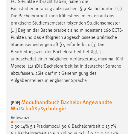
ECTS-Punkte erbracht haben, haben die
Fachstudienberatung aufzusuchen. § 9
Bachelorarbeit
(1)
Die
Bachelorarbeit
kann frühestens im ersten auf das
praktische Studiensemester folgenden Studiensemester
[...] Beginn der
Bachelorarbeit
sind mindestens 160 ECTS-
Punkte und das erfolgreich abgeschlossene praktische
Studiensemester gemäß § 5 erforderlich. (3) Die
Bearbeitungszeit der
Bachelorarbeit
beträgt, [...]
unbeschadet einer möglichen Verlängerung, maximal fünf
Monate. (4) 1Die
Bachelorarbeit
ist in deutscher Sprache
abzufassen. 2Sie darf mit Genehmigung des
Aufgabenstellers in englischer Sprache
Modulhandbuch Bachelor Angewandte
[PDF]
Wirtschaftspsychologie
Relevanz:
0 30 14% 5.1 Praxismodul 30 6
Bachelorarbeit
0 15 7%
6.1
Bachelorarbeit
12 6.2 Kolloquium [...] 0 30 0 30 14%