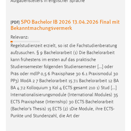
Aufgabenstellers in englischer Sprache
SPO Bachelor IB 2026 13.04.2026 Final mit
[PDF]
Bekanntmachungsvermerk
Relevanz:
Regelstudienzeit erzielt, so ist die Fachstudienberatung
aufzusuchen. § 9
Bachelorarbeit
(1) Die
Bachelorarbeit
kann frühestens im ersten auf das praktische
Studiensemester folgenden Studiensemester [...] oder
Präs oder mdlP 0,5 6 Praxisphase 30 6.1 Praxismodul 30
PP3) ModA 2 7
Bachelorarbeit
15 7.1
Bachelorarbeit
12 BA
BA 4 7.2 Kolloquium 3 Kol 4 ECTS gesamt 210 1) Stud [...]
Internationalisierungsmodule (International Modules) 35
ECTS Praxisphase (Internship) 30 ECTS
Bachelorarbeit
(Bachelor’s Thesis) 15 ECTS (2) 1Die Module, ihre ECTS-
Punkte und Stundenzahl, die Art der