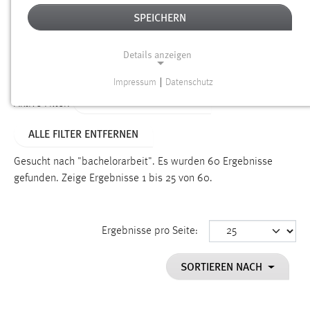
SPEICHERN
Alter
Details anzeigen
SUCHEN
Impressum
|
Datenschutz
NOTWENDIGE COOKIES
ALTER: 1 BIS 6 MONATE
Aktive Filter:
Notwendige Cookies ermöglichen grundlegende
ALLE FILTER ENTFERNEN
Funktionen und sind für die einwandfreie Funktion der
Website erforderlich.
Gesucht nach "bachelorarbeit".
Es wurden 60 Ergebnisse
gefunden.
Zeige Ergebnisse 1 bis 25 von 60.
Einverständnis
Name:
cookie_consent
Ergebnisse pro Seite:
Zweck:
SORTIEREN NACH
Dieser Cookie speichert die ausgewählten Einverständnis-
Optionen des Benutzers
Cookie Laufzeit: