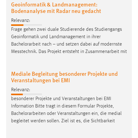
Geoinformatik & Landmanagement:
Zweck:
Bodenanalyse mit Radar neu gedacht
Dieser Cookie ist notwendig um sich an der Website
einloggen zu können.
Relevanz:
Cookie Laufzeit:
Frage gehen zwei duale Studierende des Studiengangs
24 Stunden
Geoinformatik und Landmanagement in ihrer
Bachelorarbeit
nach – und setzen dabei auf modernste
Messtechnik. Das Projekt entsteht in Zusammenarbeit mit
STATISTIK
Statistik Cookies erfassen Informationen anonym.
Mediale Begleitung besonderer Projekte und
Diese Informationen helfen uns zu verstehen, wie
Veranstaltungen bei EMI
unsere Besucher unsere Website nutzen.
Relevanz:
besonderer Projekte und Veranstaltungen bei EMI
Matomo
Information Bitte tragt in diesem Formular Projekte,
Name:
Bachelorarbeiten
oder Veranstaltungen ein, die medial
_pk_ref, _pk_cvar, _pk_id, _pk_ses
begleitet werden sollen. Ziel ist es, die Sichtbarkeit
Zweck:
Zugriffsstatistik