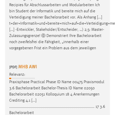
Recipies für Abschlussarbeiten und Modularbeiten Ich
bin Student der Informatik und bereite mich auf die
Verteidigung meiner
Bachelorarbeit
vor. Als Anhang [...]
t+der+Informatik+und+bereite+mich+auf+die+Verteidigung+me
[...] -Entwickler, Stakeholder/Entscheider, …) 2,5: Master-
Zulassungsgrenze! ⓪ Demonstriert Ihre
Bachelorarbeit
noch zweifelsfrei die Fähigkeit, „innerhalb einer
vorgegebenen Frist ein Problem aus dem jeweiligen
MHB AWI
[PDF]
Relevanz:
Praxisphase Practical Phase ID Name 00475 Praxismodul
3.6
Bachelorarbeit
Bachelor-Thesis ID Name 02050
Bachelorarbeit
02051 Kolloquium 18 4 Anerkennungen
Crediting 4.1 [...]
................................................................................... 17 3.6
Bachelorarbeit