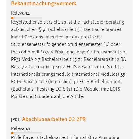
Bekanntmachungsvermerk
Relevanz:
Regelstudienzeit erzielt, so ist die Fachstudienberatung
aufzusuchen. § 9
Bachelorarbeit
(1) Die
Bachelorarbeit
kann frühestens im ersten auf das praktische
Studiensemester folgenden Studiensemester [...] oder
Präs oder mdlP 0,5 6 Praxisphase 30 6.1 Praxismodul 30
PP3) ModA 2 7
Bachelorarbeit
15 7.1
Bachelorarbeit
12 BA
BA 4 7.2 Kolloquium 3 Kol 4 ECTS gesamt 210 1) Stud [...]
Internationalisierungsmodule (International Modules) 35
ECTS Praxisphase (Internship) 30 ECTS
Bachelorarbeit
(Bachelor’s Thesis) 15 ECTS (2) 1Die Module, ihre ECTS-
Punkte und Stundenzahl, die Art der
Abschlussarbeiten 02 2PR
[PDF]
Relevanz:
Prüferfragen (
Bachelorarbeit
Informatik) 19 Prompting