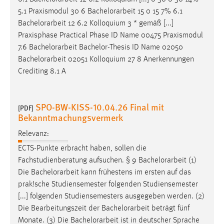
5.1 Praxismodul 30 6
Bachelorarbeit
15 0 15 7% 6.1
Bachelorarbeit
12 6.2 Kolloquium 3 * gemäß [...]
Praxisphase Practical Phase ID Name 00475 Praxismodul
7.6
Bachelorarbeit
Bachelor-Thesis ID Name 02050
Bachelorarbeit
02051 Kolloquium 27 8 Anerkennungen
Crediting 8.1 A
SPO-BW-KISS-10.04.26 Final mit
[PDF]
Bekanntmachungsvermerk
Relevanz:
ECTS-Punkte erbracht haben, sollen die
Fachstudienberatung aufsuchen. § 9
Bachelorarbeit
(1)
Die
Bachelorarbeit
kann frühestens im ersten auf das
prak!sche Studiensemester folgenden Studiensemester
[...] folgenden Studiensemesters ausgegeben werden. (2)
Die Bearbeitungszeit der
Bachelorarbeit
beträgt fünf
Monate. (3) Die
Bachelorarbeit
ist in deutscher Sprache