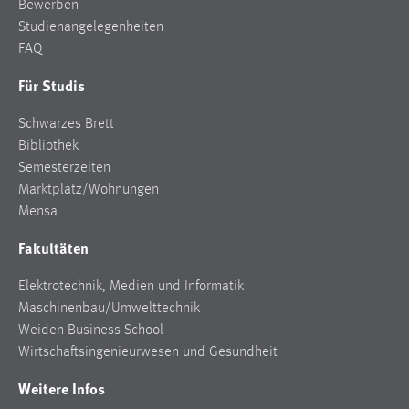
Bewerben
Zweck:
Studienangelegenheiten
Dieser Cookie ist notwendig um sich an der Website
FAQ
einloggen zu können.
Für Studis
Cookie Laufzeit:
24 Stunden
Schwarzes Brett
Bibliothek
Semesterzeiten
STATISTIK
Marktplatz/Wohnungen
Statistik Cookies erfassen Informationen anonym.
Mensa
Diese Informationen helfen uns zu verstehen, wie
Fakultäten
unsere Besucher unsere Website nutzen.
Elektrotechnik, Medien und Informatik
Matomo
Maschinenbau/Umwelttechnik
Weiden Business School
Name:
Wirtschaftsingenieurwesen und Gesundheit
_pk_ref, _pk_cvar, _pk_id, _pk_ses
Weitere Infos
Zweck:
Zugriffsstatistik