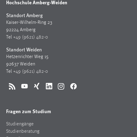
Hochschule Amberg-Weiden
30 Tage
Standort Amberg
Chat
Kaiser-Wilhelm-Ring 23
92224 Amberg
Name:
Tel
+49 (9621) 482-0
MibewSessionID, MIBEW_UserID, mibew_locale, mibew-
chat-frame-style-5e9dbeb1811c0446
Standort Weiden
Zweck:
Hetzenrichter Weg 15
Wird benötigt um die Chatfunktion nutzen zu können.
92637 Weiden
Tel
+49 (9621) 482-0
Cookie Laufzeit:
MibewSessionID, mibew-chat-frame-style-
5e9dbeb1811c0446 = Sitzungslaufzeit, mibew_locale = 3
RSS
YouTube
Xing
LinkedIn
Instagram
Facebook
Jahre, MIBEW_UserID = 1 Jahr
Fragen zum Studium
Login
Name:
Studiengänge
fe_user, be_user, be_lastLoginProvider
Studienberatung