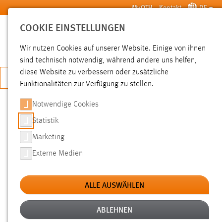
Zum Hauptinhalt springen
MyOTH
Kontakt
DE
COOKIE EINSTELLUNGEN
SUCHE
Wir nutzen Cookies auf unserer Website. Einige von ihnen
sind technisch notwendig, während andere uns helfen,
diese Website zu verbessern oder zusätzliche
JETZT BEWERBEN
Funktionalitäten zur Verfügung zu stellen.
Notwendige Cookies
SUCHE
Statistik
Marketing
FILTER
Externe Medien
Typ
ALLE AUSWÄHLEN
Erstellungsdatum
ABLEHNEN