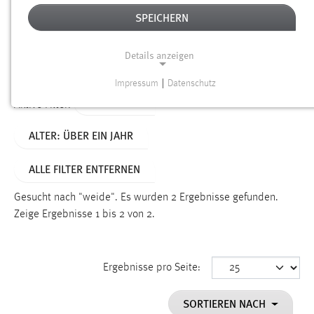
SPEICHERN
Alter
Details anzeigen
SUCHEN
Impressum
|
Datenschutz
NOTWENDIGE COOKIES
TYP: LINKS
Aktive Filter:
Notwendige Cookies ermöglichen grundlegende
ALTER: ÜBER EIN JAHR
Funktionen und sind für die einwandfreie Funktion der
Website erforderlich.
ALLE FILTER ENTFERNEN
Einverständnis
Gesucht nach "weide".
Es wurden 2 Ergebnisse gefunden.
Name:
Zeige Ergebnisse 1 bis 2 von 2.
cookie_consent
Zweck:
Ergebnisse pro Seite:
Dieser Cookie speichert die ausgewählten Einverständnis-
Optionen des Benutzers
SORTIEREN NACH
Cookie Laufzeit: