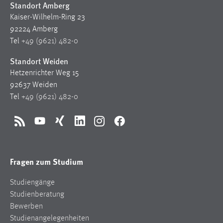
Standort Amberg
30 Tage
Kaiser-Wilhelm-Ring 23
92224 Amberg
Chat
Tel
+49 (9621) 482-0
Name:
Standort Weiden
MibewSessionID, MIBEW_UserID, mibew_locale, mibew-
Hetzenrichter Weg 15
chat-frame-style-5e9dbeb1811c0446
92637 Weiden
Zweck:
Tel
+49 (9621) 482-0
Wird benötigt um die Chatfunktion nutzen zu können.
Cookie Laufzeit:
RSS
YouTube
Xing
LinkedIn
Instagram
Facebook
MibewSessionID, mibew-chat-frame-style-
5e9dbeb1811c0446 = Sitzungslaufzeit, mibew_locale = 3
Jahre, MIBEW_UserID = 1 Jahr
Fragen zum Studium
Login
Studiengänge
Studienberatung
Name:
Bewerben
fe_user, be_user, be_lastLoginProvider
Studienangelegenheiten