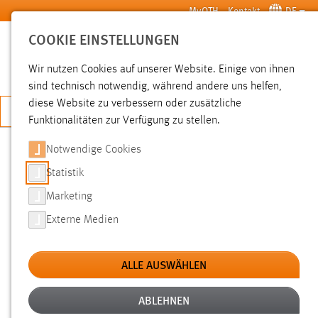
Zum Hauptinhalt springen
MyOTH
Kontakt
DE
COOKIE EINSTELLUNGEN
SUCHE
Wir nutzen Cookies auf unserer Website. Einige von ihnen
sind technisch notwendig, während andere uns helfen,
diese Website zu verbessern oder zusätzliche
JETZT BEWERBEN
Funktionalitäten zur Verfügung zu stellen.
Notwendige Cookies
SUCHE
Statistik
Marketing
FILTER
Externe Medien
Typ
ALLE AUSWÄHLEN
Erstellungsdatum
ABLEHNEN