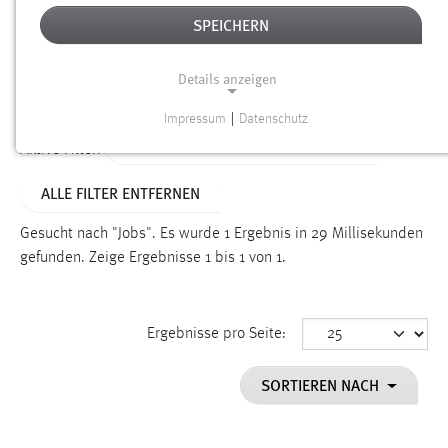
SPEICHERN
Alter
Details anzeigen
SUCHEN
Impressum
|
Datenschutz
NOTWENDIGE COOKIES
ALTER: WENIGER ALS EINE WOCHE
Aktive Filter:
Notwendige Cookies ermöglichen grundlegende
ALLE FILTER ENTFERNEN
Funktionen und sind für die einwandfreie Funktion der
Website erforderlich.
Gesucht nach "Jobs".
Es wurde 1 Ergebnis in 29 Millisekunden
gefunden.
Zeige Ergebnisse 1 bis 1 von 1.
Einverständnis
Name:
cookie_consent
Ergebnisse pro Seite:
Zweck:
SORTIEREN NACH
Dieser Cookie speichert die ausgewählten Einverständnis-
Optionen des Benutzers
Cookie Laufzeit: