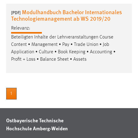
1 Jahr
Modulhandbuch Bachelor Internationales
[PDF]
Technologiemanagement ab WS 2019/20
Performance
Relevanz:
Name:
Beteiligten Inhalte der Lehrveranstaltungen Course
staticfilecache
Content • Management • Pay • Trade Union •
Job
Application • Culture • Book Keeping • Accounting •
Zweck:
Profit + Loss • Balance Sheet • Assets
Für performante Seitenauslieferung wird in diesem Cookie
gespeichert, ob man eingeloggt ist.
Sprachpräferenz
1
Name:
site-language-preference
Zweck:
Ostbayerische Technische
Das Cookie speichert die gewählte Sprache der Website.
Hochschule Amberg-Weiden
Cookie Laufzeit: