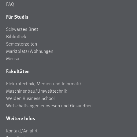
FAQ
Zweck:
Dieser Cookie ist notwendig um sich an der Website
Für Studis
einloggen zu können.
Cookie Laufzeit:
Schwarzes Brett
24 Stunden
Bibliothek
Semesterzeiten
Marktplatz/Wohnungen
Mensa
STATISTIK
Fakultäten
Statistik Cookies erfassen Informationen anonym.
Diese Informationen helfen uns zu verstehen, wie
Elektrotechnik, Medien und Informatik
unsere Besucher unsere Website nutzen.
Maschinenbau/Umwelttechnik
Weiden Business School
Matomo
Wirtschaftsingenieurwesen und Gesundheit
Name:
Weitere Infos
_pk_ref, _pk_cvar, _pk_id, _pk_ses
Zweck:
Kontakt/Anfahrt
Zugriffsstatistik