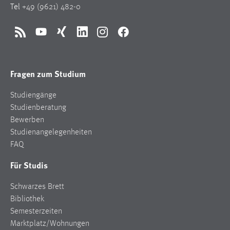
Tel
+49 (9621) 482-0
Zweck:
Dieser Cookie ist notwendig um sich an der Website
einloggen zu können.
RSS
YouTube
Xing
LinkedIn
Instagram
Facebook
Cookie Laufzeit:
24 Stunden
Fragen zum Studium
Studiengänge
STATISTIK
Studienberatung
Statistik Cookies erfassen Informationen anonym.
Bewerben
Diese Informationen helfen uns zu verstehen, wie
Studienangelegenheiten
unsere Besucher unsere Website nutzen.
FAQ
Für Studis
Matomo
Schwarzes Brett
Name:
_pk_ref, _pk_cvar, _pk_id, _pk_ses
Bibliothek
Semesterzeiten
Zweck:
Marktplatz/Wohnungen
Zugriffsstatistik