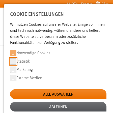
Zum Hauptinhalt springen
MyOTH
Kontakt
DE
COOKIE EINSTELLUNGEN
SUCHE
Wir nutzen Cookies auf unserer Website. Einige von ihnen
sind technisch notwendig, während andere uns helfen,
diese Website zu verbessern oder zusätzliche
JETZT BEWERBEN
Funktionalitäten zur Verfügung zu stellen.
Notwendige Cookies
SUCHE
Statistik
Marketing
FILTER
Externe Medien
Typ
ALLE AUSWÄHLEN
Erstellungsdatum
ABLEHNEN