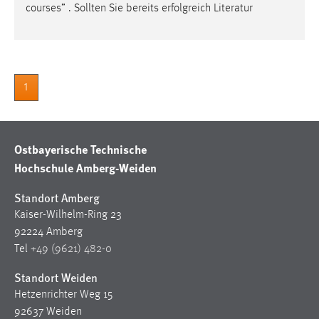
30 Tage
courses” . Sollten Sie bereits erfolgreich Literatur
Chat
Name:
1
MibewSessionID, MIBEW_UserID, mibew_locale, mibew-
chat-frame-style-5e9dbeb1811c0446
Zweck:
Ostbayerische Technische
Wird benötigt um die Chatfunktion nutzen zu können.
Hochschule Amberg-Weiden
Cookie Laufzeit:
MibewSessionID, mibew-chat-frame-style-
Standort Amberg
5e9dbeb1811c0446 = Sitzungslaufzeit, mibew_locale = 3
Kaiser-Wilhelm-Ring 23
Jahre, MIBEW_UserID = 1 Jahr
92224 Amberg
Tel
+49 (9621) 482-0
Login
Standort Weiden
Name:
Hetzenrichter Weg 15
fe_user, be_user, be_lastLoginProvider
92637 Weiden