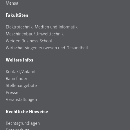
Mensa
Cookie Laufzeit:
Fakultäten
Max. 13 Monate
Elektrotechnik, Medien und Informatik
Maschinenbau/Umwelttechnik
MARKETING
Weiden Business School
Wirtschaftsingenieurwesen und Gesundheit
Marketing Cookies werden von Drittanbietern
verwendet, um personalisierte Werbung anzuzeigen.
Weitere Infos
Sie tun dies, indem sie Besucher über Websites
hinweg verfolgen.
Kontakt/Anfahrt
Raumfinder
Google Ads
Stellenangebote
Presse
Name:
Veranstaltungen
_gcl_au
Rechtliche Hinweise
Anbieter:
Google Ireland Limited
Rechtsgrundlagen
Zweck: