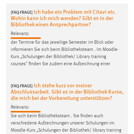
1 Jahr
Ich habe ein Problem mit Citavi etc.
[FAQ-FRAGE]
Wohin kann ich mich wenden? Gibt es in der
Performance
Bibliothek einen Ansprechpartner?
Relevanz:
Name:
staticfilecache
der Termine für das jeweilige Semester im Blick oder
informieren Sie sich beim Bibliotheksteam . Im
Moodle
-
Zweck:
Kurs „Schulungen der Bibliothek/ Library training
Für performante Seitenauslieferung wird in diesem Cookie
courses” finden Sie zudem eine Aufzeichnung einer
gespeichert, ob man eingeloggt ist.
Sprachpräferenz
Ich stehe kurz vor meiner
[FAQ-FRAGE]
Abschlussarbeit. Gibt es in der Bibliothek Kurse,
Name:
die mich bei der Vorbereitung unterstützen?
site-language-preference
Relevanz:
Zweck:
Sie sich beim Bibliotheksteam . Sie finden auch
Das Cookie speichert die gewählte Sprache der Website.
verschiedene Aufzeichnungen unserer Schulungen im
Cookie Laufzeit:
Moodle
-Kurs „Schulungen der Bibliothek/ library training