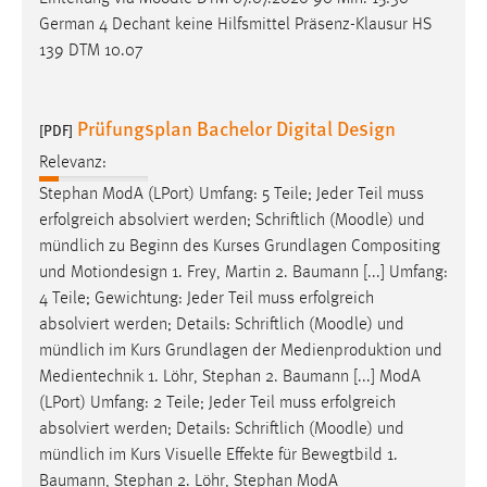
EXTERNE MEDIEN
German 4 Dechant keine Hilfsmittel Präsenz-Klausur HS
Um Inhalte von Videoplattformen und Social Media
139 DTM 10.07
Plattformen anzeigen zu können, werden von diesen
externen Medien Cookies gesetzt.
Prüfungsplan Bachelor Digital Design
[PDF]
YouTube
Relevanz:
Stephan ModA (LPort) Umfang: 5 Teile; Jeder Teil muss
Vimeo
erfolgreich absolviert werden; Schriftlich (
Moodle
) und
mündlich zu Beginn des Kurses Grundlagen Compositing
und Motiondesign 1. Frey, Martin 2. Baumann [...] Umfang:
4 Teile; Gewichtung: Jeder Teil muss erfolgreich
absolviert werden; Details: Schriftlich (
Moodle
) und
mündlich im Kurs Grundlagen der Medienproduktion und
Medientechnik 1. Löhr, Stephan 2. Baumann [...] ModA
(LPort) Umfang: 2 Teile; Jeder Teil muss erfolgreich
absolviert werden; Details: Schriftlich (
Moodle
) und
mündlich im Kurs Visuelle Effekte für Bewegtbild 1.
Baumann, Stephan 2. Löhr, Stephan ModA