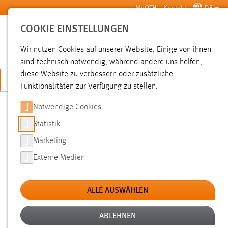
Zum Hauptinhalt springen
MyOTH
Kontakt
DE
COOKIE EINSTELLUNGEN
SUCHE
Wir nutzen Cookies auf unserer Website. Einige von ihnen
sind technisch notwendig, während andere uns helfen,
diese Website zu verbessern oder zusätzliche
JETZT BEWERBEN
Funktionalitäten zur Verfügung zu stellen.
Notwendige Cookies
SUCHE
Statistik
Marketing
FILTER
Externe Medien
Typ
ALLE AUSWÄHLEN
Erstellungsdatum
ABLEHNEN