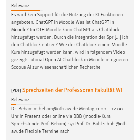
30 Tage
Relevanz:
Es wird kein Support für die Nutzung der KI-Funktionen
Chat
angeboten. ChatGPT in
Moodle
Was ist ChatGPT in
Moodle
? Im OTH
Moodle
kann ChatGPT als Chatblock
Name:
hinzugefügt werden. Durch die Integration der Spr [...] ich
MibewSessionID, MIBEW_UserID, mibew_locale, mibew-
den Chatblock nutzen? Wie der Chatblock einem
Moodle
-
chat-frame-style-5e9dbeb1811c0446
Kurs hinzugefügt werden kann, wird in folgendem Video
Zweck:
gezeigt: Tutorial Open AI Chatblock in
Moodle
integrieren
Wird benötigt um die Chatfunktion nutzen zu können.
Scopus AI zur wissenschaftlichen Recherche
Cookie Laufzeit:
MibewSessionID, mibew-chat-frame-style-
Sprechzeiten der Professoren Fakultät WI
5e9dbeb1811c0446 = Sitzungslaufzeit, mibew_locale = 3
[PDF]
Jahre, MIBEW_UserID = 1 Jahr
Relevanz:
Dr. Beham m.beham@oth-aw.de Montag 11.00 – 12.00
Login
Uhr In Präsenz oder online via BBB (
moodle
-Kurs:
Sprechstunde Prof. Beham) 141 Prof. Dr. Buhl s.buhl@oth-
Name:
aw.de Flexible Termine nach
fe_user, be_user, be_lastLoginProvider