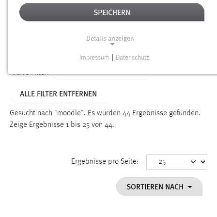
SPEICHERN
Alter
Details anzeigen
SUCHEN
Impressum
|
Datenschutz
NOTWENDIGE COOKIES
ALTER: 1 BIS 6 MONATE
Aktive Filter:
Notwendige Cookies ermöglichen grundlegende
ALLE FILTER ENTFERNEN
Funktionen und sind für die einwandfreie Funktion der
Website erforderlich.
Gesucht nach "moodle".
Es wurden 44 Ergebnisse gefunden.
Zeige Ergebnisse 1 bis 25 von 44.
Einverständnis
Name:
cookie_consent
Ergebnisse pro Seite:
Zweck:
SORTIEREN NACH
Dieser Cookie speichert die ausgewählten Einverständnis-
Optionen des Benutzers
Cookie Laufzeit: