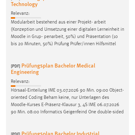
Technology
Cookie Laufzeit:
Relevanz:
Max. 13 Monate
Modularbeit bestehend aus einer Projekt- arbeit
(Konzeption und Umsetzung einer digitalen Lerneinheit in
Moodle
in Grup- penarbeit, 50%) und Präsentation (10
MARKETING
bis 20 Minuten, 50%) Prüfung Prüfer/innen Hilfsmittel
Marketing Cookies werden von Drittanbietern
verwendet, um personalisierte Werbung anzuzeigen.
Prüfungsplan Bachelor Medical
Sie tun dies, indem sie Besucher über Websites
[PDF]
Engineering
hinweg verfolgen.
Relevanz:
Google Ads
Hörsaal-Einteilung IME 03.07.2026 90 Min. 09:00 Object-
oriented Coding Beham keine, nur Unterlagen des
Name:
Moodle
-Kurses E-Präsenz-Klausur 3, 4S IME 06.07.2026
_gcl_au
90 Min. 08:00 Informatics Geigenfeind One double-sided
Anbieter:
Google Ireland Limited
Prüfungsplan Bachelor Industrial
[PDF]
Zweck: