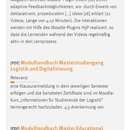
Aufgaben betreute
Moodle
-Plugin STACK [10] bietet
adaptive Feedbackmöglichkeiten, wo- durch Erwerb von
deklarativem, prozeduralem [...] ideos [16] erklärt (21
Videos, Länge von 4-12 Minuten). Die Interaktionen
werden mit Hilfe des
Moodle
-Plugins H5P realisiert, so
dass die Lernenden während der Videos regelmäßig
aktiv in den Lernprozess
Modulhandbuch Masterstudiengang
[PDF]
Logistik und Digitalisierung
Relevanz:
eine Klausuranmeldung in dem jeweiligen Semester
erfolgen und die benoteten Zertifikate sind im
Moodle
-
Kurs „Informationen für Studierende der Logistik“
termingerecht hochzuladen. 4.3 Anerkennung von
Modulhandbuch Master Educational
[PDF]