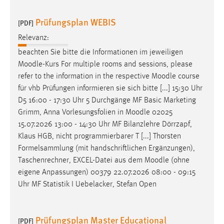
Zweck:
Prüfungsplan WEBIS
Dieser Cookie ist notwendig um sich an der Website
[PDF]
einloggen zu können.
Relevanz:
Cookie Laufzeit:
beachten Sie bitte die Informationen im jeweiligen
24 Stunden
Moodle
-Kurs For multiple rooms and sessions, please
refer to the information in the respective
Moodle
course
für vhb Prüfungen informieren sie sich bitte [...] 15:30 Uhr
STATISTIK
D5 16:00 - 17:30 Uhr 5 Durchgänge MF Basic Marketing
Grimm, Anna Vorlesungsfolien in
Moodle
02025
Statistik Cookies erfassen Informationen anonym.
15.07.2026 13:00 - 14:30 Uhr MF Bilanzlehre Dörrzapf,
Diese Informationen helfen uns zu verstehen, wie
Klaus HGB, nicht programmierbarer T [...] Thorsten
unsere Besucher unsere Website nutzen.
Formelsammlung (mit handschriftlichen Ergänzungen),
Taschenrechner, EXCEL-Datei aus dem
Moodle
(ohne
Matomo
eigene Anpassungen) 00379 22.07.2026 08:00 - 09:15
Name:
Uhr MF Statistik I Uebelacker, Stefan Open
_pk_ref, _pk_cvar, _pk_id, _pk_ses
Zweck:
Prüfungsplan Master Educational
[PDF]
Zugriffsstatistik