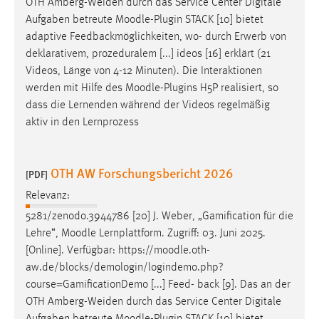
OTH Amberg-Weiden durch das Service Center Digitale
Aufgaben betreute
Moodle
-Plugin STACK [10] bietet
adaptive Feedbackmöglichkeiten, wo- durch Erwerb von
deklarativem, prozeduralem [...] ideos [16] erklärt (21
Videos, Länge von 4-12 Minuten). Die Interaktionen
werden mit Hilfe des
Moodle
-Plugins H5P realisiert, so
dass die Lernenden während der Videos regelmäßig
aktiv in den Lernprozess
OTH AW Forschungsbericht 2026
[PDF]
Relevanz:
5281/zenodo.3944786 [20] J. Weber, „Gamification für die
Lehre“,
Moodle
Lernplattform. Zugriff: 03. Juni 2025.
[Online]. Verfügbar: https://
moodle
.oth-
aw.de/blocks/demologin/logindemo.php?
course=GamificationDemo [...] Feed- back [9]. Das an der
OTH Amberg-Weiden durch das Service Center Digitale