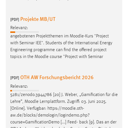
Projekte MB/UT
[PDF]
Relevanz:
angebotenen Projektthemen im
Moodle
-Kurs "Project
with Seminar IEE". Students of the International Energy
Engineering programme can find the offered project
topics in the
Moodle
course "Project with Seminar
OTH AW Forschungsbericht 2026
[PDF]
Relevanz:
5281/zenodo.3944786 [20] J. Weber, „Gamification für die
Lehre“,
Moodle
Lernplattform. Zugriff: 03. Juni 2025.
[Online]. Verfügbar: https://
moodle
.oth-
aw.de/blocks/demologin/logindemo.php?
course=GamificationDemo [...] Feed- back [9]. Das an der