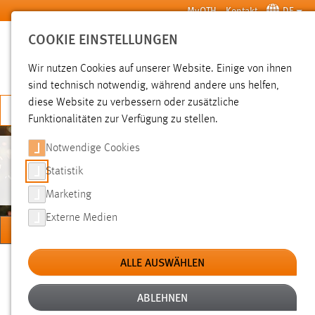
Zum Hauptinhalt springen
MyOTH
Kontakt
DE
COOKIE EINSTELLUNGEN
SUCHE
Wir nutzen Cookies auf unserer Website. Einige von ihnen
sind technisch notwendig, während andere uns helfen,
diese Website zu verbessern oder zusätzliche
JETZT BEWERBEN
Funktionalitäten zur Verfügung zu stellen.
Notwendige Cookies
PROMOTIONSZENTRUM
Statistik
Marketing
Externe Medien
MENÜ
Sie sind hier:
ALLE AUSWÄHLEN
Forschung
Promotion
Promotionszentrum
ABLEHNEN