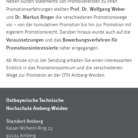
Neben kurzen Statements von Promovierenden zu ihren
30 Tage
Prof. Dr. Wolfgang Weber
Promotionserfahrungen stellten
Dr. Markus Ringer
und
die verschiedenen Promotionswege
Chat
vor – von der kumulativen Promotion bis hin zur Promotion mit
Name:
eigenem Promotionsrecht. Darüber hinaus wurde auch auf die
Voraussetzungen
Bewerbungsverfahren für
MibewSessionID, MIBEW_UserID, mibew_locale, mibew-
und das
chat-frame-style-5e9dbeb1811c0446
Promotionsinteressierte
näher eingegangen.
Zweck:
Ab Minute 07:10 der Sendung erhalten Sie einen interessanten
Wird benötigt um die Chatfunktion nutzen zu können.
Einblick in das Promotionszentrum und die verschiedenen
Cookie Laufzeit:
Wege zur Promotion an der OTH Amberg-Weiden.
MibewSessionID, mibew-chat-frame-style-
5e9dbeb1811c0446 = Sitzungslaufzeit, mibew_locale = 3
Jahre, MIBEW_UserID = 1 Jahr
Ostbayerische Technische
Hochschule Amberg-Weiden
Login
Standort Amberg
Name:
Kaiser-Wilhelm-Ring 23
fe_user, be_user, be_lastLoginProvider
92224 Amberg