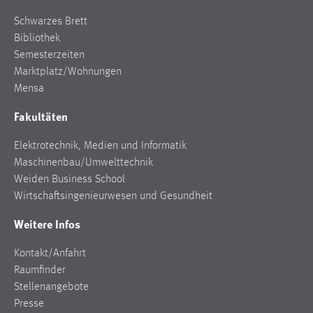
Schwarzes Brett
Cookie Laufzeit:
Bibliothek
Max. 13 Monate
Semesterzeiten
Marktplatz/Wohnungen
Mensa
MARKETING
Fakultäten
Marketing Cookies werden von Drittanbietern
verwendet, um personalisierte Werbung anzuzeigen.
Elektrotechnik, Medien und Informatik
Sie tun dies, indem sie Besucher über Websites
Maschinenbau/Umwelttechnik
hinweg verfolgen.
Weiden Business School
Wirtschaftsingenieurwesen und Gesundheit
Google Ads
Weitere Infos
Name:
_gcl_au
Kontakt/Anfahrt
Raumfinder
Anbieter:
Google Ireland Limited
Stellenangebote
Presse
Zweck: