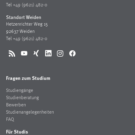
Zweck:
Tel
+49 (9621) 482-0
Dieser Cookie ist notwendig um sich an der Website
Standort Weiden
einloggen zu können.
Hetzenrichter Weg 15
Cookie Laufzeit:
92637 Weiden
24 Stunden
Tel
+49 (9621) 482-0
RSS
YouTube
Xing
LinkedIn
Instagram
Facebook
STATISTIK
Statistik Cookies erfassen Informationen anonym.
Diese Informationen helfen uns zu verstehen, wie
Fragen zum Studium
unsere Besucher unsere Website nutzen.
Studiengänge
Matomo
Studienberatung
Bewerben
Name:
Studienangelegenheiten
_pk_ref, _pk_cvar, _pk_id, _pk_ses
FAQ
Zweck:
Für Studis
Zugriffsstatistik