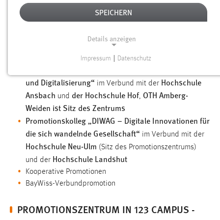
ÜBER UNS
SPEICHERN
Details anzeigen
Das Promotionszenturm koordiniert alle Promotionsstudien an
der Ostbayerischen Technischen Hochschule Amberg-Weiden.
Impressum
|
Datenschutz
NOTWENDIGE COOKIES
Promotionszentrum „REDIG – Ressourceneffizienz
und Digitalisierung“
Hochschule
Notwendige Cookies ermöglichen grundlegende
im Verbund mit der
Ansbach
der Hochschule Hof
OTH Amberg-
Funktionen und sind für die einwandfreie Funktion der
und
,
Website erforderlich.
Weiden ist Sitz des Zentrums
Promotionskolleg „DIWAG – Digitale Innovationen für
Einverständnis
die sich wandelnde Gesellschaft“
im Verbund mit der
Hochschule Neu-Ulm
(Sitz des Promotionszentrums)
Name:
Hochschule Landshut
cookie_consent
und der
Kooperative Promotionen
Zweck:
BayWiss-Verbundpromotion
Dieser Cookie speichert die ausgewählten Einverständnis-
Optionen des Benutzers
PROMOTIONSZENTRUM IN 123 CAMPUS -
Cookie Laufzeit: