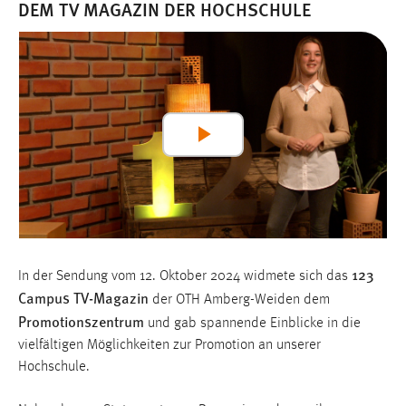
DEM TV MAGAZIN DER HOCHSCHULE
1 Jahr
Performance
Name:
staticfilecache
Play
Zweck:
Für performante Seitenauslieferung wird in diesem Cookie
Video
gespeichert, ob man eingeloggt ist.
Sprachpräferenz
123
In der Sendung vom 12. Oktober 2024 widmete sich das
Name:
Campus TV-Magazin
der OTH Amberg-Weiden dem
site-language-preference
Promotionszentrum
und gab spannende Einblicke in die
Zweck:
vielfältigen Möglichkeiten zur Promotion an unserer
Das Cookie speichert die gewählte Sprache der Website.
Hochschule.
Cookie Laufzeit: