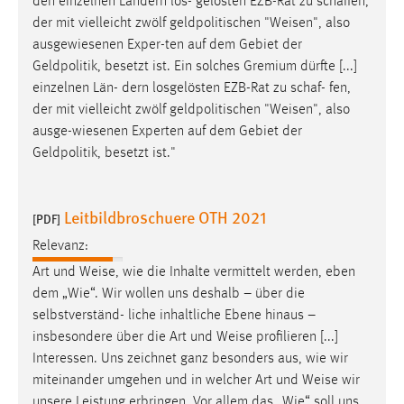
den einzelnen Ländern los- gelösten EZB-Rat zu schaffen,
der mit vielleicht zwölf geldpolitischen "
Weisen
", also
ausgewiesenen Exper-ten auf dem Gebiet der
Geldpolitik, besetzt ist. Ein solches Gremium dürfte [...]
einzelnen Län- dern losgelösten EZB-Rat zu schaf- fen,
der mit vielleicht zwölf geldpolitischen "
Weisen
", also
ausge-wiesenen Experten auf dem Gebiet der
Geldpolitik, besetzt ist."
Leitbildbroschuere OTH 2021
[PDF]
Relevanz:
Art und
Weise
, wie die Inhalte vermittelt werden, eben
dem „Wie“. Wir wollen uns deshalb – über die
selbstverständ- liche inhaltliche Ebene hinaus –
insbesondere über die Art und
Weise
profilieren [...]
Interessen. Uns zeichnet ganz besonders aus, wie wir
miteinander umgehen und in welcher Art und
Weise
wir
unsere Leistung erbringen. Vor allem das „Wie“ soll uns