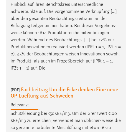
EXTERNE MEDIEN
Hinblick auf ihren Berichtskreis unterschiedliche
Um Inhalte von Videoplattformen und Social Media
Schwerpunkte auf. Die vorgenommene Verknüpfung [...]
Plattformen anzeigen zu können, werden von diesen
über den gesamten Beobachtungszeitraum an der
externen Medien Cookies gesetzt.
Befragung teilgenommen haben. Bei dieser Vorgehens-
weise
können 1614 Produktbereiche miteinbezogen
YouTube
werden. Während des Beobachtungs- [...] bei 12% nur
Produktinnovationen realisiert werden (IPRt-1 = 1, IPZt-1 =
0). 45% der Beobachtungen
weisen
Innovationen sowohl
Vimeo
im Produkt- als auch im Prozeßbereich auf (IPRt-1 = 1,
IPZt-1 = 1) auf. Die
Fachbeitrag Um die Ecke denken Eine neue
[PDF]
OP-Lueftung aus Schweden
Relevanz:
Schutzkleidung bei <50KBE/m3. Um der Grenzwert <100
KBE/m3 zu erreichen, verwendet man üblicher-
weise
die
so genannte turbulente Mischlüftung mit etwa 16-20