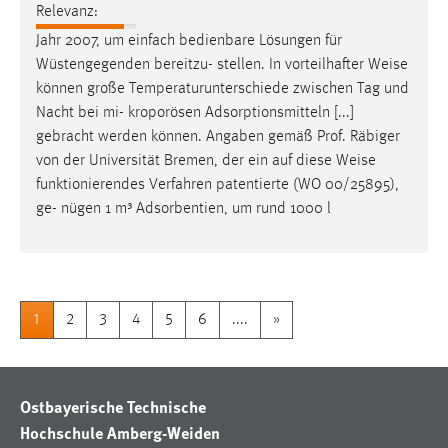
Relevanz:
Jahr 2007, um einfach bedienbare Lösungen für
Wüstengegenden bereitzu- stellen. In vorteilhafter
Weise
können große Temperaturunterschiede zwischen Tag und
Nacht bei mi- kroporösen Adsorptionsmitteln [...]
gebracht werden können. Angaben gemäß Prof. Räbiger
von der Universität Bremen, der ein auf diese
Weise
funktionierendes Verfahren patentierte (WO 00/25895),
ge- nügen 1 m³ Adsorbentien, um rund 1000 l
1
2
3
4
5
6
....
»
Ostbayerische Technische
Hochschule Amberg-Weiden