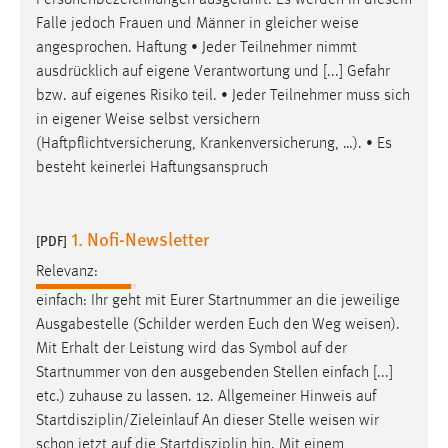
Personenbezeichnungen ausgeführt. Es werden in diesem
30 Tage
Falle jedoch Frauen und Männer in gleicher
weise
angesprochen. Haftung • Jeder Teilnehmer nimmt
Chat
ausdrücklich auf eigene Verantwortung und [...] Gefahr
bzw. auf eigenes Risiko teil. • Jeder Teilnehmer muss sich
Name:
in eigener
Weise
selbst versichern
MibewSessionID, MIBEW_UserID, mibew_locale, mibew-
(Haftpflichtversicherung, Krankenversicherung, …). • Es
chat-frame-style-5e9dbeb1811c0446
besteht keinerlei Haftungsanspruch
Zweck:
Wird benötigt um die Chatfunktion nutzen zu können.
1. Nofi-Newsletter
[PDF]
Cookie Laufzeit:
MibewSessionID, mibew-chat-frame-style-
Relevanz:
5e9dbeb1811c0446 = Sitzungslaufzeit, mibew_locale = 3
einfach: Ihr geht mit Eurer Startnummer an die jeweilige
Jahre, MIBEW_UserID = 1 Jahr
Ausgabestelle (Schilder werden Euch den Weg
weisen
).
Mit Erhalt der Leistung wird das Symbol auf der
Login
Startnummer von den ausgebenden Stellen einfach [...]
etc.) zuhause zu lassen. 12. Allgemeiner Hinweis auf
Name:
Startdisziplin/Zieleinlauf An dieser Stelle
weisen
wir
fe_user, be_user, be_lastLoginProvider
schon jetzt auf die Startdisziplin hin. Mit einem