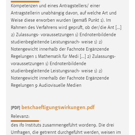
Kompetenzen und eines Antragstellers/ einer
Conversion-Tracking
Antragstellerin unabhängig davon, auf welche Art und
Cookie Laufzeit:
Weise
diese erworben wurden (gemäß Punkt 1). Im
3 Monate
Rahmen des Verfahrens wird geprüft, ob der/die Ant [...]
2) Zulassungs- voraussetzungen 1) Endnotenbildende
Facebook Pixel
studienbegleitende Leistungsnach-
weise
1) 2)
Notengewicht innerhalb der Fachnote Ergänzende
Name:
Regelungen 1 Mathematik für Medi [...] 2) Zulassungs-
_fbp
voraussetzungen 1) Endnotenbildende
studienbegleitende Leistungsnach-
weise
1) 2)
Anbieter:
Facebook
Notengewicht innerhalb der Fachnote Ergänzende
Regelungen 9 Audiovisuelle Medien
Zweck:
Conversion-Tracking
beschaeftigungswirkungen.pdf
Cookie Laufzeit:
[PDF]
3 Monate
Relevanz:
des ifo Instituts zusammengeführt worden9. Die drei
Umfragen, die getrennt durchgeführt werden,
weisen
im