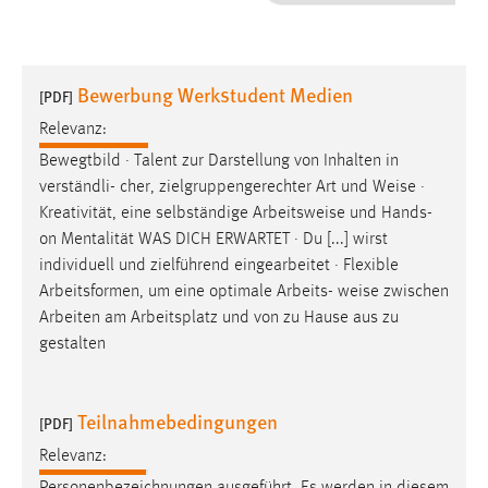
1 Jahr
Performance
Bewerbung Werkstudent Medien
[PDF]
Name:
Relevanz:
staticfilecache
Bewegtbild · Talent zur Darstellung von Inhalten in
verständli- cher, zielgruppengerechter Art und
Weise
·
Zweck:
Kreativität, eine selbständige Arbeitsweise und Hands-
Für performante Seitenauslieferung wird in diesem Cookie
gespeichert, ob man eingeloggt ist.
on Mentalität WAS DICH ERWARTET · Du [...] wirst
individuell und zielführend eingearbeitet · Flexible
Arbeitsformen, um eine optimale Arbeits-
weise
zwischen
Sprachpräferenz
Arbeiten am Arbeitsplatz und von zu Hause aus zu
Name:
gestalten
site-language-preference
Zweck:
Teilnahmebedingungen
[PDF]
Das Cookie speichert die gewählte Sprache der Website.
Relevanz:
Cookie Laufzeit: