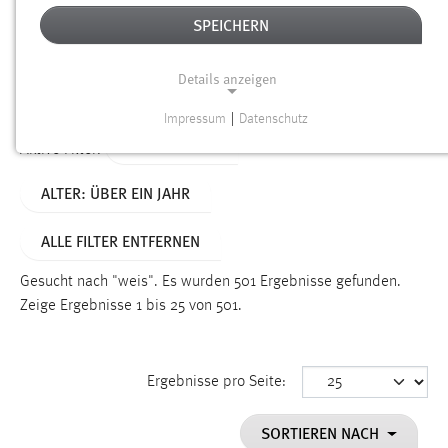
SPEICHERN
Alter
Details anzeigen
SUCHEN
Impressum
|
Datenschutz
NOTWENDIGE COOKIES
TYP: DATEIEN
Aktive Filter:
Notwendige Cookies ermöglichen grundlegende
ALTER: ÜBER EIN JAHR
Funktionen und sind für die einwandfreie Funktion der
Website erforderlich.
ALLE FILTER ENTFERNEN
Einverständnis
Gesucht nach "weis".
Es wurden 501 Ergebnisse gefunden.
Name:
Zeige Ergebnisse 1 bis 25 von 501.
cookie_consent
Zweck:
Ergebnisse pro Seite:
Dieser Cookie speichert die ausgewählten Einverständnis-
Optionen des Benutzers
SORTIEREN NACH
Cookie Laufzeit: