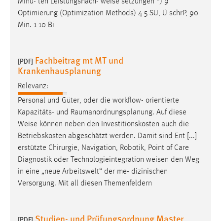
Minu- ten Leistungsnach-
weise
setzungen *) 9
Optimierung (Optimization Methods) 4 5 SU, Ü schrP, 90
Min. 1 10 Bi
Fachbeitrag mt MT und
[PDF]
Krankenhausplanung
Relevanz:
Personal und Güter, oder die workflow- orientierte
Kapazitäts- und Raumanordnungsplanung. Auf diese
Weise
können neben den Investitionskosten auch die
Betriebskosten abgeschätzt werden. Damit sind Ent [...]
erstützte Chirurgie, Navigation, Robotik, Point of Care
Diagnostik oder Technologieintegration
weisen
den Weg
in eine „neue Arbeitswelt“ der me- dizinischen
Versorgung. Mit all diesen Themenfeldern
Studien- und Prüfungsordnung Master
[PDF]