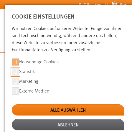
Zum Hauptinhalt springen
MyOTH
Kontakt
DE
COOKIE EINSTELLUNGEN
SUCHE
Wir nutzen Cookies auf unserer Website. Einige von ihnen
sind technisch notwendig, während andere uns helfen,
diese Website zu verbessern oder zusätzliche
JETZT BEWERBEN
Funktionalitäten zur Verfügung zu stellen.
Notwendige Cookies
SUCHE
Statistik
Marketing
FILTER
Externe Medien
Typ
ALLE AUSWÄHLEN
Erstellungsdatum
ABLEHNEN