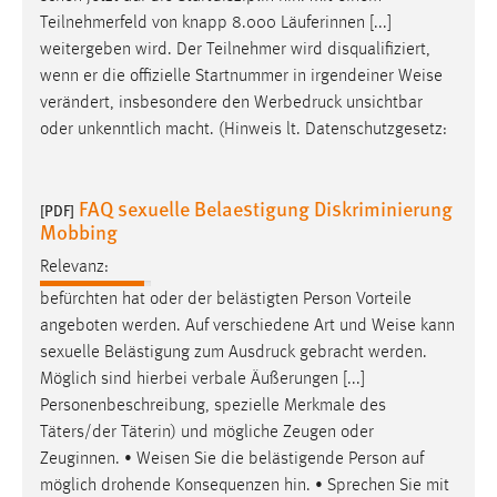
Zweck:
Teilnehmerfeld von knapp 8.000 Läuferinnen [...]
Dieser Cookie ist notwendig um sich an der Website
weitergeben wird. Der Teilnehmer wird disqualifiziert,
einloggen zu können.
wenn er die offizielle Startnummer in irgendeiner
Weise
verändert, insbesondere den Werbedruck unsichtbar
Cookie Laufzeit:
oder unkenntlich macht. (Hinweis lt. Datenschutzgesetz:
24 Stunden
FAQ sexuelle Belaestigung Diskriminierung
[PDF]
STATISTIK
Mobbing
Statistik Cookies erfassen Informationen anonym.
Relevanz:
Diese Informationen helfen uns zu verstehen, wie
befürchten hat oder der belästigten Person Vorteile
unsere Besucher unsere Website nutzen.
angeboten werden. Auf verschiedene Art und
Weise
kann
sexuelle Belästigung zum Ausdruck gebracht werden.
Matomo
Möglich sind hierbei verbale Äußerungen [...]
Name:
Personenbeschreibung, spezielle Merkmale des
_pk_ref, _pk_cvar, _pk_id, _pk_ses
Täters/der Täterin) und mögliche Zeugen oder
Zeuginnen. •
Weisen
Sie die belästigende Person auf
Zweck:
möglich drohende Konsequenzen hin. • Sprechen Sie mit
Zugriffsstatistik