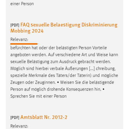
einer Person
Cookie Laufzeit:
Max. 13 Monate
FAQ sexuelle Belaestigung Diskriminierung
[PDF]
Mobbing 2024
MARKETING
Relevanz:
befürchten hat oder der belästigten Person Vorteile
Marketing Cookies werden von Drittanbietern
angeboten werden. Auf verschiedene Art und
Weise
kann
verwendet, um personalisierte Werbung anzuzeigen.
sexuelle Belästigung zum Ausdruck gebracht werden.
Sie tun dies, indem sie Besucher über Websites
Möglich sind hierbei verbale Äußerungen [...] chreibung,
hinweg verfolgen.
spezielle Merkmale des Täters/der Täterin) und mögliche
Google Ads
Zeugen oder Zeuginnen. •
Weisen
Sie die belästigende
Person auf möglich drohende Konsequenzen hin. •
Name:
Sprechen Sie mit einer Person
_gcl_au
Anbieter:
Amtsblatt Nr. 2012-2
[PDF]
Google Ireland Limited
Relevanz:
Zweck: