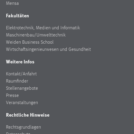
Mensa
Cookie Laufzeit:
Fakultäten
Max. 13 Monate
Elektrotechnik, Medien und Informatik
Maschinenbau/Umwelttechnik
MARKETING
Weiden Business School
Wirtschaftsingenieurwesen und Gesundheit
Marketing Cookies werden von Drittanbietern
verwendet, um personalisierte Werbung anzuzeigen.
Weitere Infos
Sie tun dies, indem sie Besucher über Websites
hinweg verfolgen.
Kontakt/Anfahrt
Raumfinder
Google Ads
Stellenangebote
Presse
Name:
Veranstaltungen
_gcl_au
Rechtliche Hinweise
Anbieter:
Google Ireland Limited
Rechtsgrundlagen
Zweck: