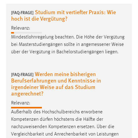
1 Jahr
Studium mit vertiefter Praxis: Wie
[FAQ-FRAGE]
hoch ist die Vergütung?
Performance
Relevanz:
Name:
Mindestlohnregelung beachten. Die Höhe der Vergütung
staticfilecache
bei Masterstudiengängen sollte in angemessener
Weise
über der Vergütung in Bachelorstudiengängen liegen.
Zweck:
Für performante Seitenauslieferung wird in diesem Cookie
gespeichert, ob man eingeloggt ist.
Werden meine bisherigen
[FAQ-FRAGE]
Berufserfahrungen und Kenntnisse in
Sprachpräferenz
irgendeiner Weise auf das Studium
angerechnet?
Name:
Relevanz:
site-language-preference
Außerhalb des Hochschulbereichs erworbene
Zweck:
Kompetenzen dürfen höchstens die Hälfte der
Das Cookie speichert die gewählte Sprache der Website.
nachzuweisenden Kompetenzen ersetzen. Über die
Cookie Laufzeit:
Vergleichbarkeit und Anrechenbarkeit von Leistungen