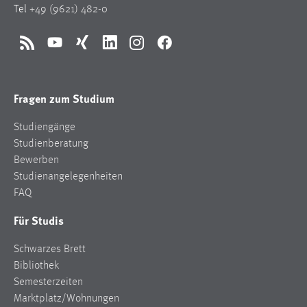
Tel
+49 (9621) 482-0
Zweck:
Dieser Cookie ist notwendig um sich an der Website
einloggen zu können.
RSS
YouTube
Xing
LinkedIn
Instagram
Facebook
Cookie Laufzeit:
24 Stunden
Fragen zum Studium
Studiengänge
STATISTIK
Studienberatung
Statistik Cookies erfassen Informationen anonym.
Bewerben
Diese Informationen helfen uns zu verstehen, wie
Studienangelegenheiten
unsere Besucher unsere Website nutzen.
FAQ
Für Studis
Matomo
Schwarzes Brett
Name:
_pk_ref, _pk_cvar, _pk_id, _pk_ses
Bibliothek
Semesterzeiten
Zweck:
Marktplatz/Wohnungen
Zugriffsstatistik