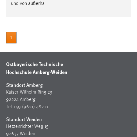
30 Tage
und von außerha
Chat
Name:
1
MibewSessionID, MIBEW_UserID, mibew_locale, mibew-
chat-frame-style-5e9dbeb1811c0446
Zweck:
Ostbayerische Technische
Wird benötigt um die Chatfunktion nutzen zu können.
Hochschule Amberg-Weiden
Cookie Laufzeit:
MibewSessionID, mibew-chat-frame-style-
Standort Amberg
5e9dbeb1811c0446 = Sitzungslaufzeit, mibew_locale = 3
Kaiser-Wilhelm-Ring 23
Jahre, MIBEW_UserID = 1 Jahr
92224 Amberg
Tel
+49 (9621) 482-0
Login
Standort Weiden
Name:
Hetzenrichter Weg 15
fe_user, be_user, be_lastLoginProvider
92637 Weiden