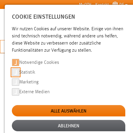
Zum Hauptinhalt springen
MyOTH
Kontakt
DE
COOKIE EINSTELLUNGEN
SUCHE
Wir nutzen Cookies auf unserer Website. Einige von ihnen
sind technisch notwendig, während andere uns helfen,
diese Website zu verbessern oder zusätzliche
JETZT BEWERBEN
Funktionalitäten zur Verfügung zu stellen.
Notwendige Cookies
SUCHE
Statistik
Marketing
FILTER
Externe Medien
Typ
ALLE AUSWÄHLEN
Erstellungsdatum
ABLEHNEN