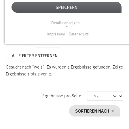
SPEICHERN
Alter
Details anzeigen
SUCHEN
Impressum
|
Datenschutz
NOTWENDIGE COOKIES
TYP: FAQ
Aktive Filter:
Notwendige Cookies ermöglichen grundlegende
ALLE FILTER ENTFERNEN
Funktionen und sind für die einwandfreie Funktion der
Website erforderlich.
Gesucht nach "weis".
Es wurden 2 Ergebnisse gefunden.
Zeige
Ergebnisse 1 bis 2 von 2.
Einverständnis
Name:
cookie_consent
Ergebnisse pro Seite:
Zweck:
SORTIEREN NACH
Dieser Cookie speichert die ausgewählten Einverständnis-
Optionen des Benutzers
Cookie Laufzeit: