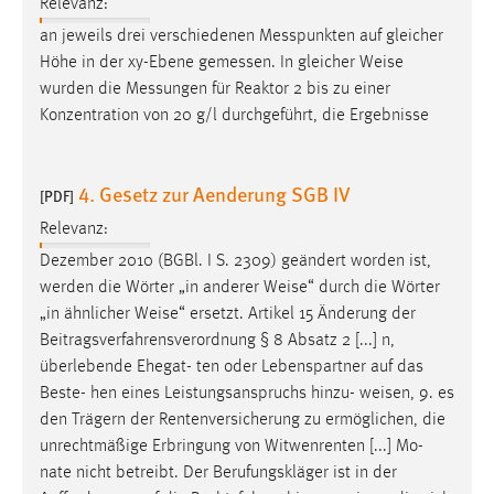
Relevanz:
an jeweils drei verschiedenen Messpunkten auf gleicher
Höhe in der xy-Ebene gemessen. In gleicher
Weise
wurden die Messungen für Reaktor 2 bis zu einer
Konzentration von 20 g/l durchgeführt, die Ergebnisse
4. Gesetz zur Aenderung SGB IV
[PDF]
Relevanz:
Dezember 2010 (BGBl. I S. 2309) geändert worden ist,
werden die Wörter „in anderer
Weise
“ durch die Wörter
„in ähnlicher
Weise
“ ersetzt. Artikel 15 Änderung der
Beitragsverfahrensverordnung § 8 Absatz 2 [...] n,
überlebende Ehegat- ten oder Lebenspartner auf das
Beste- hen eines Leistungsanspruchs hinzu-
weisen
, 9. es
den Trägern der Rentenversicherung zu ermöglichen, die
unrechtmäßige Erbringung von Witwenrenten [...] Mo-
nate nicht betreibt. Der Berufungskläger ist in der