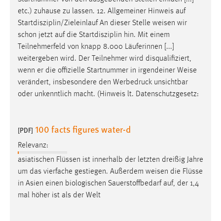
Conversion-Tracking
etc.) zuhause zu lassen. 12. Allgemeiner Hinweis auf
Startdisziplin/Zieleinlauf An dieser Stelle
weisen
wir
Cookie Laufzeit:
schon jetzt auf die Startdisziplin hin. Mit einem
3 Monate
Teilnehmerfeld von knapp 8.000 Läuferinnen [...]
weitergeben wird. Der Teilnehmer wird disqualifiziert,
Facebook Pixel
wenn er die offizielle Startnummer in irgendeiner
Weise
verändert, insbesondere den Werbedruck unsichtbar
Name:
oder unkenntlich macht. (Hinweis lt. Datenschutzgesetz:
_fbp
Anbieter:
100 facts figures water-d
Facebook
[PDF]
Relevanz:
Zweck:
Conversion-Tracking
asiatischen Flüssen ist innerhalb der letzten dreißig Jahre
um das vierfache gestiegen. Außerdem
weisen
die Flüsse
Cookie Laufzeit:
in Asien einen biologischen Sauerstoffbedarf auf, der 1,4
3 Monate
mal höher ist als der Welt