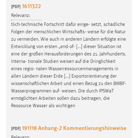
EXTERNE MEDIEN
1611322
[PDF]
Um Inhalte von Videoplattformen und Social Media
Relevanz:
Plattformen anzeigen zu können, werden von diesen
tlich-technische Fortschritt dafür einge- setzt, schädliche
externen Medien Cookies gesetzt.
Folgen der menschlichen Wirtschafts-
weise
für die Natur
zu vermeiden. Wie auch in anderen Ländern erfolgte eine
YouTube
Entwicklung von ersten „end-of- [...] dieser Situation ist
eine der großen Herausforderungen des 21. Jahrhunderts.
Vimeo
Interna- tionale Studien
weisen
auf die Dringlichkeit
eines regio- nalen Wasserressourcenmanagements in
allen Ländern dieser Erde [...] Exportorientierung der
wissenschaftlichen Arbeit und einen Bezug zu den BMBF-
Wasserprogrammen auf-
weisen
. Die durch IPSWaT
ermöglichten Arbeiten sollen dazu beitragen, die
Ressource Wasser als wichtigen
191118 Anhang-2 Kommentierungshinweise
[PDF]
Relevanz: