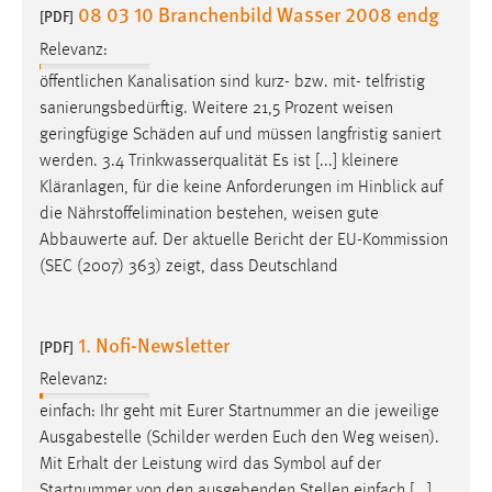
08 03 10 Branchenbild Wasser 2008 endg
[PDF]
Cookie Laufzeit:
Relevanz:
Max. 13 Monate
öffentlichen Kanalisation sind kurz- bzw. mit- telfristig
sanierungsbedürftig. Weitere 21,5 Prozent
weisen
geringfügige Schäden auf und müssen langfristig saniert
MARKETING
werden. 3.4 Trinkwasserqualität Es ist [...] kleinere
Marketing Cookies werden von Drittanbietern
Kläranlagen, für die keine Anforderungen im Hinblick auf
verwendet, um personalisierte Werbung anzuzeigen.
die Nährstoffelimination bestehen,
weisen
gute
Sie tun dies, indem sie Besucher über Websites
Abbauwerte auf. Der aktuelle Bericht der EU-Kommission
hinweg verfolgen.
(SEC (2007) 363) zeigt, dass Deutschland
Google Ads
1. Nofi-Newsletter
[PDF]
Name:
Relevanz:
_gcl_au
einfach: Ihr geht mit Eurer Startnummer an die jeweilige
Anbieter:
Ausgabestelle (Schilder werden Euch den Weg
weisen
).
Google Ireland Limited
Mit Erhalt der Leistung wird das Symbol auf der
Zweck:
Startnummer von den ausgebenden Stellen einfach [...]