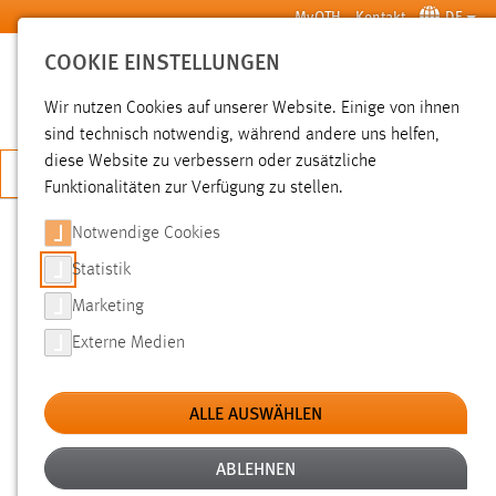
Zum Hauptinhalt springen
MyOTH
Kontakt
DE
COOKIE EINSTELLUNGEN
SUCHE
Wir nutzen Cookies auf unserer Website. Einige von ihnen
sind technisch notwendig, während andere uns helfen,
diese Website zu verbessern oder zusätzliche
JETZT BEWERBEN
Funktionalitäten zur Verfügung zu stellen.
Notwendige Cookies
SUCHE
Statistik
Marketing
FILTER
Externe Medien
Typ
ALLE AUSWÄHLEN
Erstellungsdatum
ABLEHNEN