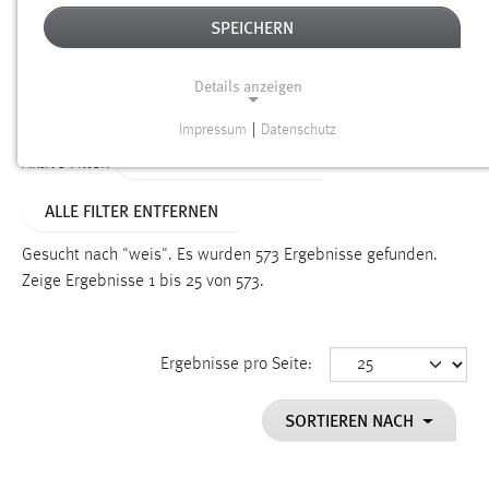
SPEICHERN
Alter
Details anzeigen
SUCHEN
Impressum
|
Datenschutz
NOTWENDIGE COOKIES
ALTER: ÜBER EIN JAHR
Aktive Filter:
Notwendige Cookies ermöglichen grundlegende
ALLE FILTER ENTFERNEN
Funktionen und sind für die einwandfreie Funktion der
Website erforderlich.
Gesucht nach "weis".
Es wurden 573 Ergebnisse gefunden.
Zeige Ergebnisse 1 bis 25 von 573.
Einverständnis
Name:
cookie_consent
Ergebnisse pro Seite:
Zweck:
SORTIEREN NACH
Dieser Cookie speichert die ausgewählten Einverständnis-
Optionen des Benutzers
Cookie Laufzeit: