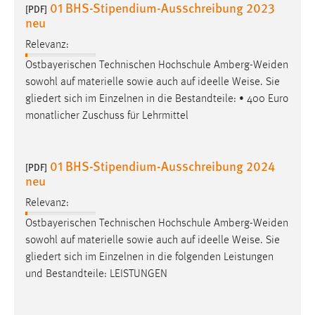
01 BHS-Stipendium-Ausschreibung 2023
[PDF]
Zweck:
neu
Dieser Cookie ist notwendig um sich an der Website
einloggen zu können.
Relevanz:
Ostbayerischen Technischen Hochschule Amberg-Weiden
Cookie Laufzeit:
sowohl auf materielle sowie auch auf ideelle
Weise
. Sie
24 Stunden
gliedert sich im Einzelnen in die Bestandteile: • 400 Euro
monatlicher Zuschuss für Lehrmittel
STATISTIK
Statistik Cookies erfassen Informationen anonym.
01 BHS-Stipendium-Ausschreibung 2024
[PDF]
neu
Diese Informationen helfen uns zu verstehen, wie
unsere Besucher unsere Website nutzen.
Relevanz:
Ostbayerischen Technischen Hochschule Amberg-Weiden
Matomo
sowohl auf materielle sowie auch auf ideelle
Weise
. Sie
Name:
gliedert sich im Einzelnen in die folgenden Leistungen
_pk_ref, _pk_cvar, _pk_id, _pk_ses
und Bestandteile: LEISTUNGEN
Zweck:
Zugriffsstatistik