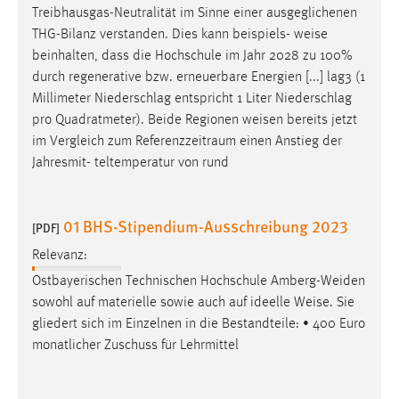
30 Tage
Treibhausgas-Neutralität im Sinne einer ausgeglichenen
THG-Bilanz verstanden. Dies kann beispiels-
weise
Chat
beinhalten, dass die Hochschule im Jahr 2028 zu 100%
durch regenerative bzw. erneuerbare Energien [...] lag3 (1
Name:
Millimeter Niederschlag entspricht 1 Liter Niederschlag
MibewSessionID, MIBEW_UserID, mibew_locale, mibew-
pro Quadratmeter). Beide Regionen
weisen
bereits jetzt
chat-frame-style-5e9dbeb1811c0446
im Vergleich zum Referenzzeitraum einen Anstieg der
Jahresmit- teltemperatur von rund
Zweck:
Wird benötigt um die Chatfunktion nutzen zu können.
Cookie Laufzeit:
01 BHS-Stipendium-Ausschreibung 2023
[PDF]
MibewSessionID, mibew-chat-frame-style-
Relevanz:
5e9dbeb1811c0446 = Sitzungslaufzeit, mibew_locale = 3
Jahre, MIBEW_UserID = 1 Jahr
Ostbayerischen Technischen Hochschule Amberg-Weiden
sowohl auf materielle sowie auch auf ideelle
Weise
. Sie
Login
gliedert sich im Einzelnen in die Bestandteile: • 400 Euro
monatlicher Zuschuss für Lehrmittel
Name:
fe_user, be_user, be_lastLoginProvider