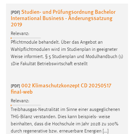
1 Jahr
Studien- und Prüfungsordnung Bachelor
[PDF]
International Business - Änderungssatzung
Performance
2019
Relevanz:
Name:
staticfilecache
Pflichtmodule behandelt. Über das Angebot an
Wahlpflichtmodulen wird im Studienplan in geeigneter
Zweck:
Weise
informiert. § 5 Studienplan und Modulhandbuch (1)
Für performante Seitenauslieferung wird in diesem Cookie
1Die Fakultät Betriebswirtschaft erstellt
gespeichert, ob man eingeloggt ist.
Sprachpräferenz
002 Klimaschutzkonzept CD 20250517
[PDF]
final-web
Name:
site-language-preference
Relevanz:
Treibhausgas-Neutralität im Sinne einer ausgeglichenen
Zweck:
THG-Bilanz verstanden. Dies kann beispiels-
weise
Das Cookie speichert die gewählte Sprache der Website.
beinhalten, dass die Hochschule im Jahr 2028 zu 100%
Cookie Laufzeit:
durch regenerative bzw. erneuerbare Energien [...]