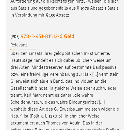
Aufforderung auf die Rechtsfolgen hinzu-
weisen
, die sich
aus Satz 1 und gegebenenfalls aus § 197a Absatz 1 Satz 1
in Verbindung mit § 155 Absatz
978-3-451-81512-6 Geld
[PDF]
Relevanz:
über den Einsatz ihrer geldpolitischen In- strumente.
Heutzutage handelt es sich dabei üblicher-
weise
um
drei Arten: Mindestreserven auf bestimmte Bankpassiva
bzw. eine freiwillige Vereinbarung zur Hal- [...] vermitteln.
G. erweist sich als ein Band, das Individuen an die
Gesellschaft bindet, in gleicher
Weise
aber auch wieder
trennt. Karl Marx nennt es daher „die wahre
Scheidemünze, wie das wahre Bindungsmittel [...]
weshalb diese Art des G.-Erwerbs „am meisten wider die
Natur“ ist (Politik, I, 1258 b). In ähnlicher
Weise
argumentiert auch Thomas von Aquin. Das in der