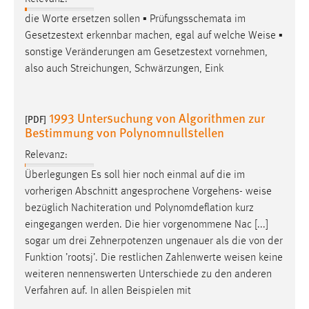
die Worte ersetzen sollen ▪ Prüfungsschemata im
Gesetzestext erkennbar machen, egal auf welche
Weise
▪
sonstige Veränderungen am Gesetzestext vornehmen,
also auch Streichungen, Schwärzungen, Eink
1993 Untersuchung von Algorithmen zur
[PDF]
Bestimmung von Polynomnullstellen
Relevanz:
Überlegungen Es soll hier noch einmal auf die im
vorherigen Abschnitt angesprochene Vorgehens-
weise
bezüglich Nachiteration und Polynomdeflation kurz
eingegangen werden. Die hier vorgenommene Nac [...]
sogar um drei Zehnerpotenzen ungenauer als die von der
Funktion ’rootsj’. Die restlichen Zahlenwerte
weisen
keine
weiteren nennenswerten Unterschiede zu den anderen
Verfahren auf. In allen Beispielen mit