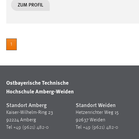
ZUM PROFIL
in diesem Cookie gespeichert, ob man
eingeloggt ist.
Sprachpräferenz
Name:
site-language-preference
1
Zweck:
Das Cookie speichert die gewählte
Sprache der Website.
Cookie Laufzeit:
30 Tage
Ostbayerische Technische
Hochschule Amberg-Weiden
Chat
Name:
MibewSessionID, MIBEW_UserID,
Standort Amberg
Standort Weiden
mibew_locale, mibew-chat-frame-style-
Kaiser-Wilhelm-Ring 23
Hetzenrichter Weg 15
5e9dbeb1811c0446
92224 Amberg
92637 Weiden
Zweck:
Tel
+49 (9621) 482-0
Tel
+49 (9621) 482-0
Wird benötigt um die Chatfunktion
nutzen zu können.