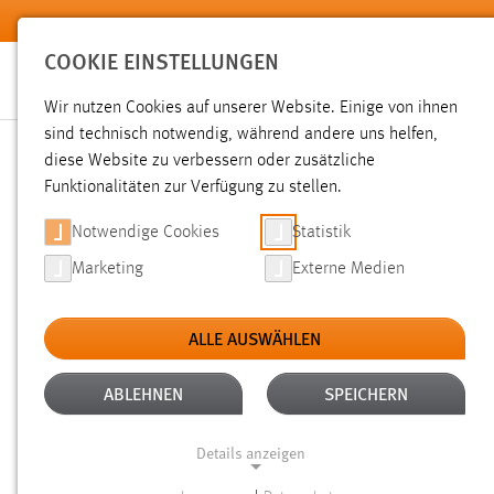
Zum Hauptinhalt springen
COOKIE EINSTELLUNGEN
Wir nutzen Cookies auf unserer Website. Einige von ihnen
sind technisch notwendig, während andere uns helfen,
diese Website zu verbessern oder zusätzliche
SUCHE
Funktionalitäten zur Verfügung zu stellen.
Notwendige Cookies
Statistik
Marketing
Externe Medien
ALLE AUSWÄHLEN
TYP: PERSONEN
ALTER: ÜBER EIN JAHR
Aktive Filter:
ABLEHNEN
SPEICHERN
Gesucht nach "weis".
Es wurden 2 Ergebnisse gefunden.
Ze
Details anzeigen