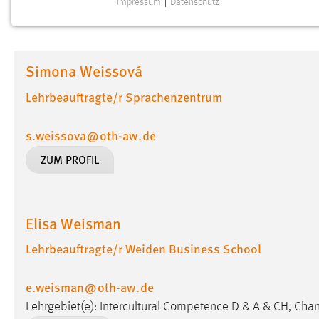
Impressum
|
Datenschutz
NOTWENDIGE COOKIES
Notwendige Cookies ermöglichen grundlegende
Funktionen und sind für die einwandfreie Funktion der
Simona Weissová
Website erforderlich.
Lehrbeauftragte/r Sprachenzentrum
Einverständnis
s.weissova
@
oth-aw
.
de
Name:
cookie_consent
ZUM PROFIL
Zweck:
Dieser Cookie speichert die
ausgewählten Einverständnis-Optionen
des Benutzers
Cookie Laufzeit:
Elisa Weisman
1 Jahr
Lehrbeauftragte/r Weiden Business School
Performance
e.weisman
@
oth-aw
.
de
Name:
staticfilecache
Lehrgebiet(e): Intercultural Competence D & A & CH, C
Zweck:
Für performante Seitenauslieferung wird