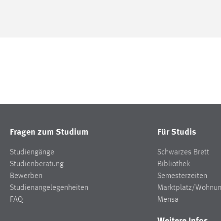
Fragen zum Studium
Für Studis
Studiengänge
Schwarzes Brett
Studienberatung
Bibliothek
Bewerben
Semesterzeiten
Studienangelegenheiten
Marktplatz/Wohnu
FAQ
Mensa
Weitere Infos