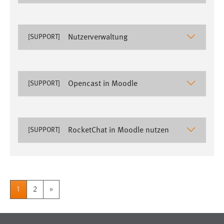
EXTERNE MEDIEN
Um Inhalte von Videoplattformen und Social Media
Plattformen anzeigen zu können, werden von diesen
Nutzerverwaltung
[SUPPORT]
externen Medien Cookies gesetzt.
YouTube
Opencast in Moodle
[SUPPORT]
Vimeo
RocketChat in Moodle nutzen
[SUPPORT]
1
2
»