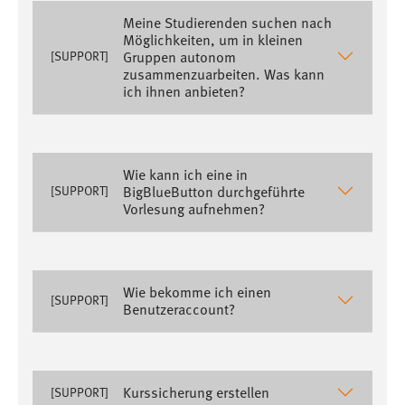
30 Tage
Meine Studierenden suchen nach
Möglichkeiten, um in kleinen
Gruppen autonom
[SUPPORT]
Chat
zusammenzuarbeiten. Was kann
ich ihnen anbieten?
Name:
MibewSessionID, MIBEW_UserID, mibew_locale, mibew-
chat-frame-style-5e9dbeb1811c0446
Zweck:
Wie kann ich eine in
Wird benötigt um die Chatfunktion nutzen zu können.
BigBlueButton durchgeführte
[SUPPORT]
Vorlesung aufnehmen?
Cookie Laufzeit:
MibewSessionID, mibew-chat-frame-style-
5e9dbeb1811c0446 = Sitzungslaufzeit, mibew_locale = 3
Jahre, MIBEW_UserID = 1 Jahr
Wie bekomme ich einen
[SUPPORT]
Benutzeraccount?
Login
Name:
fe_user, be_user, be_lastLoginProvider
Kurssicherung erstellen
[SUPPORT]