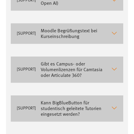
Open AI)
1 Jahr
Performance
Moodle Begrüßungstext bei
[SUPPORT]
Name:
Kurseinschreibung
staticfilecache
Zweck:
Für performante Seitenauslieferung wird in diesem Cookie
Gibt es Campus- oder
gespeichert, ob man eingeloggt ist.
Volumenlizenzen für Camtasia
[SUPPORT]
oder Articulate 360?
Sprachpräferenz
Name:
site-language-preference
Kann BigBlueButton für
studentisch geleitete Tutorien
[SUPPORT]
Zweck:
eingesetzt werden?
Das Cookie speichert die gewählte Sprache der Website.
Cookie Laufzeit: