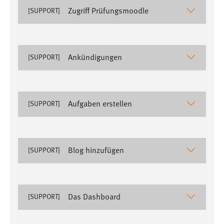
Zugriff Prüfungsmoodle
[SUPPORT]
Cookie Laufzeit:
Max. 13 Monate
Ankündigungen
[SUPPORT]
MARKETING
Marketing Cookies werden von Drittanbietern
verwendet, um personalisierte Werbung anzuzeigen.
Aufgaben erstellen
[SUPPORT]
Sie tun dies, indem sie Besucher über Websites
hinweg verfolgen.
Google Ads
Blog hinzufügen
[SUPPORT]
Name:
_gcl_au
Anbieter:
Das Dashboard
[SUPPORT]
Google Ireland Limited
Zweck: