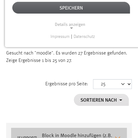
SUCHEN
SPEICHERN
Details anzeigen
TYP: WIKI
Aktive Filter:
Impressum
|
Datenschutz
ALLE FILTER ENTFERNEN
NOTWENDIGE COOKIES
Notwendige Cookies ermöglichen grundlegende
Gesucht nach "moodle".
Es wurden 27 Ergebnisse gefunden.
Funktionen und sind für die einwandfreie Funktion der
Zeige Ergebnisse 1 bis 25 von 27.
Website erforderlich.
Einverständnis
Ergebnisse pro Seite:
Name:
SORTIEREN NACH
cookie_consent
Zweck:
Dieser Cookie speichert die ausgewählten Einverständnis-
Optionen des Benutzers
Block in Moodle hinzufügen (z.B.
Cookie Laufzeit:
[SUPPORT]