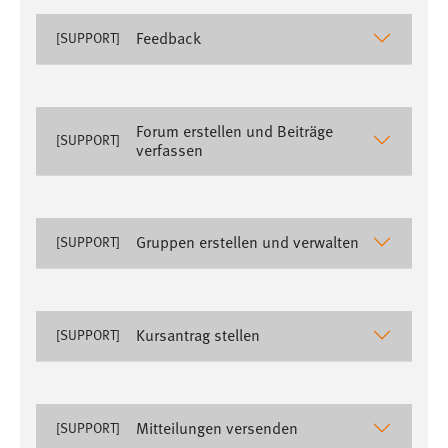
Conversion-Tracking
Feedback
[SUPPORT]
Cookie Laufzeit:
3 Monate
Forum erstellen und Beiträge
Facebook Pixel
[SUPPORT]
verfassen
Name:
_fbp
Anbieter:
Gruppen erstellen und verwalten
[SUPPORT]
Facebook
Zweck:
Conversion-Tracking
Kursantrag stellen
[SUPPORT]
Cookie Laufzeit:
3 Monate
Mitteilungen versenden
[SUPPORT]