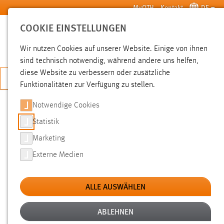
Zum Hauptinhalt springen
MyOTH
Kontakt
DE
COOKIE EINSTELLUNGEN
SUCHE
Wir nutzen Cookies auf unserer Website. Einige von ihnen
sind technisch notwendig, während andere uns helfen,
diese Website zu verbessern oder zusätzliche
JETZT BEWERBEN
Funktionalitäten zur Verfügung zu stellen.
Notwendige Cookies
SUCHE
Statistik
Marketing
FILTER
Externe Medien
Typ
ALLE AUSWÄHLEN
Erstellungsdatum
ABLEHNEN