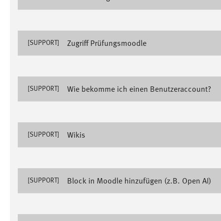
Anbieter:
Google Ireland Limited
Zweck:
Conversion-Tracking
Zugriff Prüfungsmoodle
[SUPPORT]
Cookie Laufzeit:
3 Monate
Facebook Pixel
Wie bekomme ich einen Benutzeraccount?
[SUPPORT]
Name:
_fbp
Anbieter:
Facebook
Wikis
Zweck:
[SUPPORT]
Conversion-Tracking
Cookie Laufzeit:
3 Monate
Block in Moodle hinzufügen (z.B. Open AI)
[SUPPORT]
EXTERNE MEDIEN
Um Inhalte von Videoplattformen und Social Media
Plattformen anzeigen zu können, werden von diesen