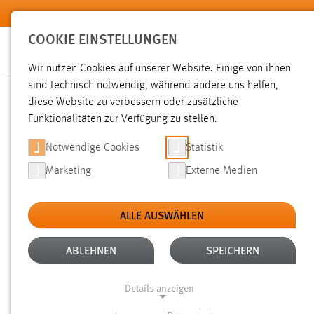
Zum Hauptinhalt springen
COOKIE EINSTELLUNGEN
Wir nutzen Cookies auf unserer Website. Einige von ihnen
sind technisch notwendig, während andere uns helfen,
diese Website zu verbessern oder zusätzliche
SUCHE
Funktionalitäten zur Verfügung zu stellen.
Notwendige Cookies
Statistik
Marketing
Externe Medien
ALLE AUSWÄHLEN
TYP: WIKI
ALLE FILTER ENTFERNEN
Aktive Filter:
ABLEHNEN
SPEICHERN
Gesucht nach "moodle".
Es wurden 27 Ergebnisse gefunde
Details anzeigen