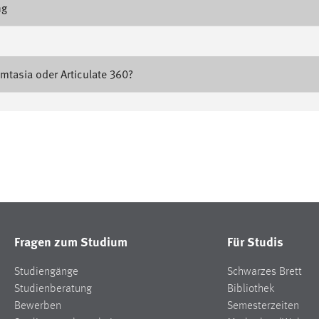
ng
mtasia oder Articulate 360?
Fragen zum Studium
Für Studis
Studiengänge
Schwarzes Brett
Studienberatung
Bibliothek
Bewerben
Semesterzeiten