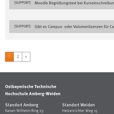
Moodle Begrüßungstext bei Kurseinschreibu
[SUPPORT]
externen Medien Cookies gesetzt.
YouTube
Gibt es Campus- oder Volumenlizenzen für Ca
[SUPPORT]
Vimeo
1
2
»
Ostbayerische Technische
Hochschule Amberg-Weiden
Standort Amberg
Standort Weiden
Kaiser-Wilhelm-Ring 23
Hetzenrichter Weg 15