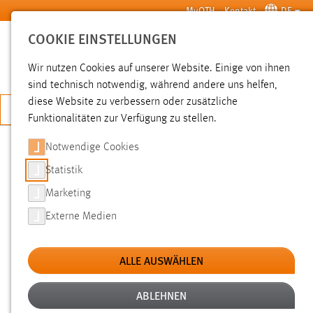
Zum Hauptinhalt springen
MyOTH
Kontakt
DE
COOKIE EINSTELLUNGEN
SUCHE
Wir nutzen Cookies auf unserer Website. Einige von ihnen
sind technisch notwendig, während andere uns helfen,
diese Website zu verbessern oder zusätzliche
JETZT BEWERBEN
Funktionalitäten zur Verfügung zu stellen.
Notwendige Cookies
SUCHE
Statistik
Marketing
FILTER
Externe Medien
Typ
ALLE AUSWÄHLEN
Erstellungsdatum
ABLEHNEN