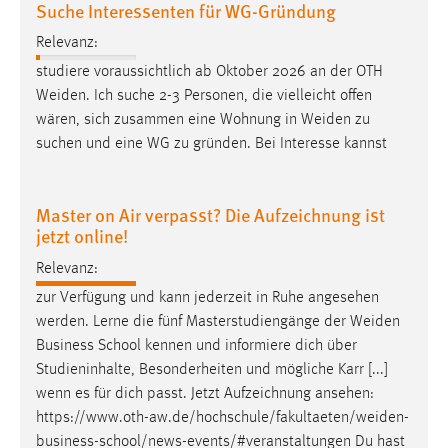
Suche Interessenten für WG-Gründung
30 Tage
Relevanz:
Chat
studiere voraussichtlich ab Oktober 2026 an der OTH
Weiden
. Ich suche 2-3 Personen, die vielleicht offen
Name:
wären, sich zusammen eine Wohnung in
Weiden
zu
MibewSessionID, MIBEW_UserID, mibew_locale, mibew-
suchen und eine WG zu gründen. Bei Interesse kannst
chat-frame-style-5e9dbeb1811c0446
Zweck:
Wird benötigt um die Chatfunktion nutzen zu können.
Master on Air verpasst? Die Aufzeichnung ist
jetzt online!
Cookie Laufzeit:
MibewSessionID, mibew-chat-frame-style-
Relevanz:
5e9dbeb1811c0446 = Sitzungslaufzeit, mibew_locale = 3
zur Verfügung und kann jederzeit in Ruhe angesehen
Jahre, MIBEW_UserID = 1 Jahr
werden. Lerne die fünf Masterstudiengänge der
Weiden
Business School kennen und informiere dich über
Login
Studieninhalte, Besonderheiten und mögliche Karr [...]
wenn es für dich passt. Jetzt Aufzeichnung ansehen:
Name:
https://www.oth-aw.de/hochschule/fakultaeten/weiden-
fe_user, be_user, be_lastLoginProvider
business-school/news-events/#veranstaltungen
Du hast