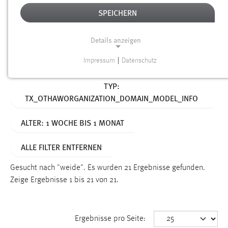
SPEICHERN
Alter
Details anzeigen
SUCHEN
Impressum
|
Datenschutz
NOTWENDIGE COOKIES
Aktive Filter:
TYP:
Notwendige Cookies ermöglichen grundlegende
TX_OTHAWORGANIZATION_DOMAIN_MODEL_INFO
Funktionen und sind für die einwandfreie Funktion der
Website erforderlich.
ALTER: 1 WOCHE BIS 1 MONAT
Einverständnis
ALLE FILTER ENTFERNEN
Name:
cookie_consent
Gesucht nach "weide".
Es wurden 21 Ergebnisse gefunden.
Zeige Ergebnisse 1 bis 21 von 21.
Zweck:
Dieser Cookie speichert die ausgewählten Einverständnis-
Optionen des Benutzers
Ergebnisse pro Seite:
Cookie Laufzeit: