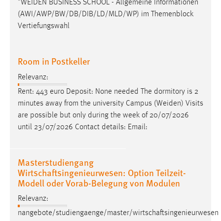
"
WEIDEN
BUSINESS SCHOOL - Allgemeine Informationen
Conversion-Tracking
(AWI/AWP/BW/DB/DIB/LD/MLD/WP) im Themenblock
Vertiefungswahl
Cookie Laufzeit:
3 Monate
Room in Postkeller
Facebook Pixel
Relevanz:
Name:
Rent: 443 euro Deposit: None needed The dormitory is 2
_fbp
minutes away from the university Campus (
Weiden
) Visits
are possible but only during the week of 20/07/2026
Anbieter:
until 23/07/2026 Contact details: Email:
Facebook
Zweck:
Conversion-Tracking
Masterstudiengang
Wirtschaftsingenieurwesen: Option Teilzeit-
Cookie Laufzeit:
Modell oder Vorab-Belegung von Modulen
3 Monate
Relevanz:
nangebote/studiengaenge/master/wirtschaftsingenieurwesen