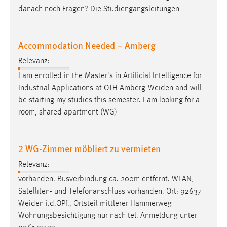
Zweck:
danach noch Fragen? Die Studiengangsleitungen
Dieser Cookie ist notwendig um sich an der Website
einloggen zu können.
Accommodation Needed – Amberg
Cookie Laufzeit:
24 Stunden
Relevanz:
I am enrolled in the Master's in Artificial Intelligence for
Industrial Applications at OTH
Amberg-Weiden
and will
STATISTIK
be starting my studies this semester. I am looking for a
room, shared apartment (WG)
Statistik Cookies erfassen Informationen anonym.
Diese Informationen helfen uns zu verstehen, wie
unsere Besucher unsere Website nutzen.
2 WG-Zimmer möbliert zu vermieten
Matomo
Relevanz:
vorhanden. Busverbindung ca. 200m entfernt. WLAN,
Name:
Satelliten- und Telefonanschluss vorhanden. Ort: 92637
_pk_ref, _pk_cvar, _pk_id, _pk_ses
Weiden
i.d.OPf., Ortsteil mittlerer Hammerweg
Zweck:
Wohnungsbesichtigung nur nach tel. Anmeldung unter
Zugriffsstatistik