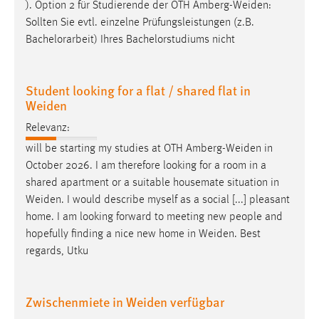
EXTERNE MEDIEN
). Option 2 für Studierende der OTH
Amberg-Weiden
:
Sollten Sie evtl. einzelne Prüfungsleistungen (z.B.
Um Inhalte von Videoplattformen und Social Media
Bachelorarbeit) Ihres Bachelorstudiums nicht
Plattformen anzeigen zu können, werden von diesen
externen Medien Cookies gesetzt.
Student looking for a flat / shared flat in
YouTube
Weiden
Relevanz:
Vimeo
will be starting my studies at OTH
Amberg-Weiden
in
October 2026. I am therefore looking for a room in a
shared apartment or a suitable housemate situation in
Weiden
. I would describe myself as a social [...] pleasant
home. I am looking forward to meeting new people and
hopefully finding a nice new home in
Weiden
. Best
regards, Utku
Zwischenmiete in Weiden verfügbar