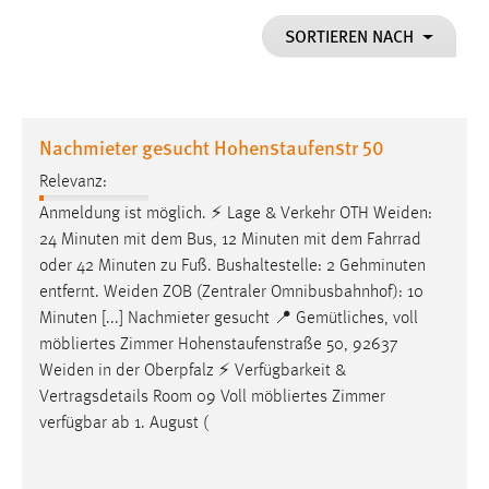
1 Jahr
SORTIEREN NACH
Performance
Name:
Nachmieter gesucht Hohenstaufenstr 50
staticfilecache
Relevanz:
Zweck:
Anmeldung ist möglich. ⚡ Lage & Verkehr OTH
Weiden
:
Für performante Seitenauslieferung wird in diesem Cookie
gespeichert, ob man eingeloggt ist.
24 Minuten mit dem Bus, 12 Minuten mit dem Fahrrad
oder 42 Minuten zu Fuß. Bushaltestelle: 2 Gehminuten
entfernt.
Weiden
ZOB (Zentraler Omnibusbahnhof): 10
Sprachpräferenz
Minuten [...] Nachmieter gesucht 📍 Gemütliches, voll
Name:
möbliertes Zimmer Hohenstaufenstraße 50, 92637
site-language-preference
Weiden
in der Oberpfalz ⚡ Verfügbarkeit &
Vertragsdetails Room 09 Voll möbliertes Zimmer
Zweck:
verfügbar ab 1. August (
Das Cookie speichert die gewählte Sprache der Website.
Cookie Laufzeit: