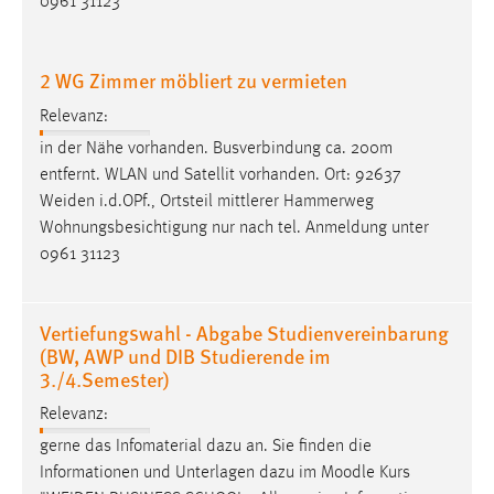
0961 31123
Cookie Laufzeit:
Max. 13 Monate
2 WG Zimmer möbliert zu vermieten
Relevanz:
in der Nähe vorhanden. Busverbindung ca. 200m
MARKETING
entfernt. WLAN und Satellit vorhanden. Ort: 92637
Marketing Cookies werden von Drittanbietern
Weiden
i.d.OPf., Ortsteil mittlerer Hammerweg
verwendet, um personalisierte Werbung anzuzeigen.
Wohnungsbesichtigung nur nach tel. Anmeldung unter
Sie tun dies, indem sie Besucher über Websites
0961 31123
hinweg verfolgen.
Google Ads
Vertiefungswahl - Abgabe Studienvereinbarung
(BW, AWP und DIB Studierende im
Name:
3./4.Semester)
_gcl_au
Relevanz:
Anbieter:
gerne das Infomaterial dazu an. Sie finden die
Google Ireland Limited
Informationen und Unterlagen dazu im Moodle Kurs
Zweck: