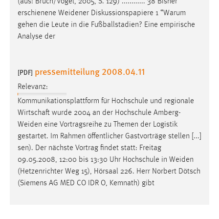
(aus: Bruch/Vogel, 2005, S. 129) ............ 38 Bisher
erschienene
Weidener
Diskussionspapiere 1 “Warum
gehen die Leute in die Fußballstadien? Eine empirische
Analyse der
pressemitteilung 2008.04.11
[PDF]
Relevanz:
Kommunikationsplattform für Hochschule und regionale
Wirtschaft wurde 2004 an der Hochschule
Amberg-
Weiden
eine Vortragsreihe zu Themen der Logistik
gestartet. Im Rahmen öffentlicher Gastvorträge stellen [...]
sen). Der nächste Vortrag findet statt: Freitag
09.05.2008, 12:00 bis 13:30 Uhr Hochschule in
Weiden
(Hetzenrichter Weg 15), Hörsaal 226. Herr Norbert Dötsch
(Siemens AG MED CO IDR O, Kemnath) gibt