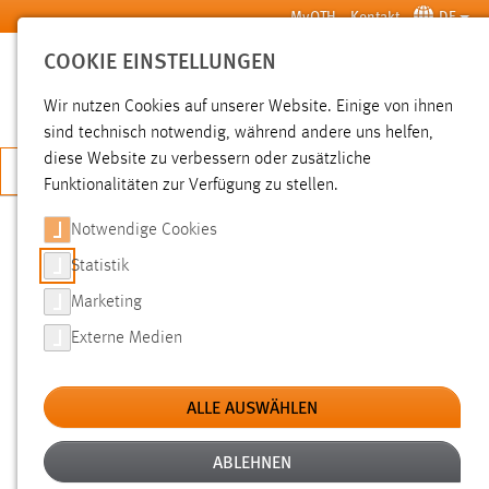
Zum Hauptinhalt springen
MyOTH
Kontakt
DE
COOKIE EINSTELLUNGEN
SUCHE
Wir nutzen Cookies auf unserer Website. Einige von ihnen
sind technisch notwendig, während andere uns helfen,
diese Website zu verbessern oder zusätzliche
JETZT BEWERBEN
Funktionalitäten zur Verfügung zu stellen.
Notwendige Cookies
SUCHE
Statistik
Marketing
FILTER
Externe Medien
Typ
ALLE AUSWÄHLEN
Erstellungsdatum
ABLEHNEN