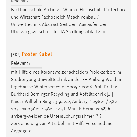
Relevanz:
Zweck:
Fachhochschule Amberg -
Weiden
Hochschule für Technik
Dieser Cookie ist notwendig um sich an der Website
und Wirtschaft Fachbereich Maschinenbau /
einloggen zu können.
Umwelttechnik Abstract Seit dem Auslaufen der
Cookie Laufzeit:
Übergangsvorschrift der TA Siedlungsabfall zum
24 Stunden
Poster Kabel
[PDF]
STATISTIK
Relevanz:
Statistik Cookies erfassen Informationen anonym.
mit Hilfe eines Koronawalzenscheiders Projektarbeit im
Diese Informationen helfen uns zu verstehen, wie
Studiengang Umwelttechnik an der FH
Amberg-Weiden
unsere Besucher unsere Website nutzen.
Ergebnisse Wintersemester 2005 / 2006 Prof. Dr.-Ing.
Burkhard Berninger Recycling und Abfalltechnik [...]
Matomo
Kaiser-Wilhelm-Ring 23 92224 Amberg ? 09621 / 482 -
205 Fax 09621 / 482 - 145 E-Mail:
b.berninger@fh-
Name:
amberg-weiden.de
Untersuchungsrahmen ? ?
_pk_ref, _pk_cvar, _pk_id, _pk_ses
Zerkleinerung von Altkabeln mit Hilfe verschiedener
Zweck:
Aggregate
Zugriffsstatistik