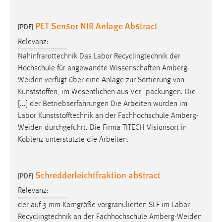
Cookie Laufzeit:
PET Sensor NIR Anlage Abstract
[PDF]
Max. 13 Monate
Relevanz:
Nahinfrarottechnik Das Labor Recyclingtechnik der
MARKETING
Hochschule für angewandte Wissenschaften Amberg-
Weiden
verfügt über eine Anlage zur Sortierung von
Marketing Cookies werden von Drittanbietern
Kunststoffen, im Wesentlichen aus Ver- packungen. Die
verwendet, um personalisierte Werbung anzuzeigen.
[...] der Betriebserfahrungen Die Arbeiten wurden im
Sie tun dies, indem sie Besucher über Websites
Labor Kunststofftechnik an der Fachhochschule
Amberg-
hinweg verfolgen.
Weiden
durchgeführt. Die Firma TITECH Visionsort in
Koblenz unterstützte die Arbeiten.
Google Ads
Name:
Schredderleichtfraktion abstract
_gcl_au
[PDF]
Relevanz:
Anbieter:
Google Ireland Limited
der auf 3 mm Korngröße vorgranulierten SLF im Labor
Recyclingtechnik an der Fachhochschule
Amberg-Weiden
Zweck: