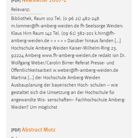
[PDF]
30 Tage
Relevanz:
Bibliothek, Raum 102 Tel. (0 96 21) 482-248
Chat
m.lommer@fh-amberg-weiden.de
fh-Seelsorge
Weiden
:
Name:
Klaus Hirn Raum 142 Tel. (09 61) 382-201
k.hirn@fh-
MibewSessionID, MIBEW_UserID, mibew_locale, mibew-
amberg-weiden.de
» » » » » Darüber hinaus fanden [...]
chat-frame-style-5e9dbeb1811c0446
Hochschule
Amberg-Weiden
Kaiser-Wilhelm-Ring 23,
92224 Amberg
www.fh-amberg-weiden.de
redakt ion Dr.
Zweck:
Wolfgang Weber/Carolin Birner Referat Presse- und
Wird benötigt um die Chatfunktion nutzen zu können.
Öffentlichkeitsarbeit
w.weber@fh-amberg-weiden.de
Cookie Laufzeit:
Martina [...] der Hochschule
Amberg-Weiden
MibewSessionID, mibew-chat-frame-style-
Ausbauplanung der bayerischen Hoch- schulen – wie
5e9dbeb1811c0446 = Sitzungslaufzeit, mibew_locale = 3
gestaltet sich die Umsetzung an der Hochschule für
Jahre, MIBEW_UserID = 1 Jahr
angewandte Wis- senschaften– Fachhochschule Amberg-
Weiden
? Um möglichst
Login
Name:
Abstract Motz
[PDF]
fe_user, be_user, be_lastLoginProvider