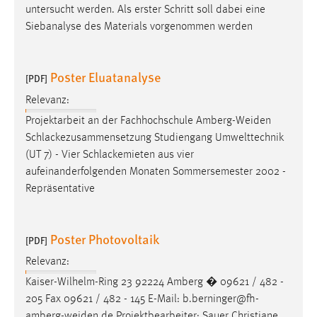
untersucht werden. Als erster Schritt soll dabei eine
Conversion-Tracking
Siebanalyse des Materials vorgenommen werden
Cookie Laufzeit:
3 Monate
Poster Eluatanalyse
[PDF]
Facebook Pixel
Relevanz:
Projektarbeit an der Fachhochschule
Amberg-Weiden
Name:
Schlackezusammensetzung Studiengang Umwelttechnik
_fbp
(UT 7) - Vier Schlackemieten aus vier
Anbieter:
aufeinanderfolgenden Monaten Sommersemester 2002 -
Facebook
Repräsentative
Zweck:
Conversion-Tracking
Poster Photovoltaik
[PDF]
Cookie Laufzeit:
Relevanz:
3 Monate
Kaiser-Wilhelm-Ring 23 92224 Amberg � 09621 / 482 -
205 Fax 09621 / 482 - 145 E-Mail:
b.berninger@fh-
amberg-weiden.de
Projektbearbeiter: Sauer Christiane