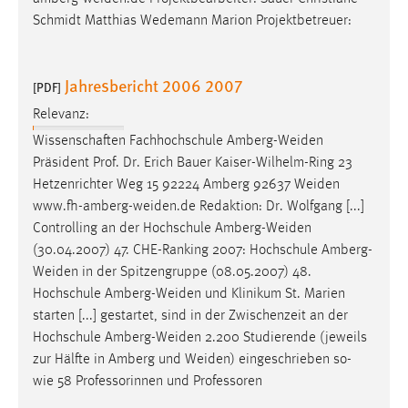
EXTERNE MEDIEN
Schmidt Matthias Wedemann Marion Projektbetreuer:
Um Inhalte von Videoplattformen und Social Media
Plattformen anzeigen zu können, werden von diesen
externen Medien Cookies gesetzt.
Jahresbericht 2006 2007
[PDF]
Relevanz:
YouTube
Wissenschaften Fachhochschule
Amberg-Weiden
Präsident Prof. Dr. Erich Bauer Kaiser-Wilhelm-Ring 23
Vimeo
Hetzenrichter Weg 15 92224 Amberg 92637
Weiden
www.fh-amberg-weiden.de
Redaktion: Dr. Wolfgang [...]
Controlling an der Hochschule
Amberg-Weiden
(30.04.2007) 47. CHE-Ranking 2007: Hochschule
Amberg-
Weiden
in der Spitzengruppe (08.05.2007) 48.
Hochschule
Amberg-Weiden
und Klinikum St. Marien
starten [...] gestartet, sind in der Zwischenzeit an der
Hochschule
Amberg-Weiden
2.200 Studierende (jeweils
zur Hälfte in Amberg und
Weiden
) eingeschrieben so-
wie 58 Professorinnen und Professoren