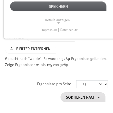
SPEICHERN
Alter
Details anzeigen
SUCHEN
Impressum
|
Datenschutz
NOTWENDIGE COOKIES
ALTER: ÜBER EIN JAHR
Aktive Filter:
Notwendige Cookies ermöglichen grundlegende
ALLE FILTER ENTFERNEN
Funktionen und sind für die einwandfreie Funktion der
Website erforderlich.
Gesucht nach "weide".
Es wurden 3289 Ergebnisse gefunden.
Zeige Ergebnisse 101 bis 125 von 3289.
Einverständnis
Name:
cookie_consent
Ergebnisse pro Seite:
Zweck:
SORTIEREN NACH
Dieser Cookie speichert die ausgewählten Einverständnis-
Optionen des Benutzers
Cookie Laufzeit: