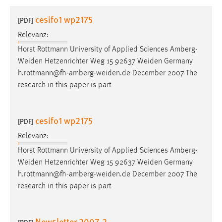
1 Jahr
cesifo1 wp2175
[PDF]
Relevanz:
Performance
Horst Rottmann University of Applied Sciences Amberg-
Name:
Weiden
Hetzenrichter Weg 15 92637
Weiden
Germany
staticfilecache
h.rottmann@fh-amberg-weiden.de
December 2007 The
research in this paper is part
Zweck:
Für performante Seitenauslieferung wird in diesem Cookie
gespeichert, ob man eingeloggt ist.
cesifo1 wp2175
[PDF]
Sprachpräferenz
Relevanz:
Horst Rottmann University of Applied Sciences Amberg-
Name:
Weiden
Hetzenrichter Weg 15 92637
Weiden
Germany
site-language-preference
h.rottmann@fh-amberg-weiden.de
December 2007 The
Zweck:
research in this paper is part
Das Cookie speichert die gewählte Sprache der Website.
Cookie Laufzeit:
Newsletter 2007-2