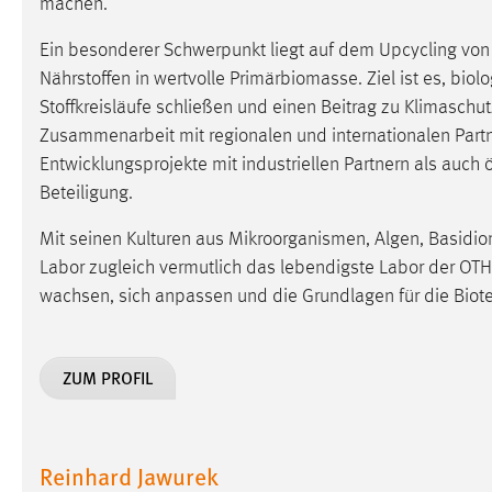
machen.
Matomo
Ein besonderer Schwerpunkt liegt auf dem Upcycling von
Nährstoffen in wertvolle Primärbiomasse. Ziel ist es, bi
Name:
_pk_ref, _pk_cvar, _pk_id, _pk_ses
Stoffkreisläufe schließen und einen Beitrag zu Klimaschut
Zweck:
Zugriffsstatistik
Zusammenarbeit mit regionalen und internationalen Par
Entwicklungsprojekte mit industriellen Partnern als auch ö
Cookie Laufzeit:
Max. 13 Monate
Beteiligung.
Mit seinen Kulturen aus Mikroorganismen, Algen, Basidi
MARKETING
Labor zugleich vermutlich das lebendigste Labor der OTH
wachsen, sich anpassen und die Grundlagen für die Biot
Marketing Cookies werden von Drittanbietern
verwendet, um personalisierte Werbung anzuzeigen.
Sie tun dies, indem sie Besucher über Websites
ZUM PROFIL
hinweg verfolgen.
Google Ads
Reinhard Jawurek
Name:
_gcl_au