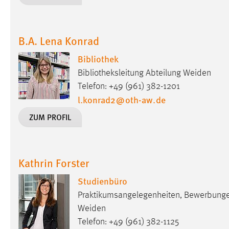
in diesem Cookie gespeichert, ob man
eingeloggt ist.
B.A. Lena Konrad
Sprachpräferenz
Bibliothek
Name:
site-language-preference
Bibliotheksleitung Abteilung Weiden
Telefon: +49 (961) 382-1201
Zweck:
Das Cookie speichert die gewählte
l.konrad2
@
oth-aw
.
de
Sprache der Website.
ZUM PROFIL
Cookie Laufzeit:
30 Tage
Chat
Kathrin Forster
Name:
MibewSessionID, MIBEW_UserID,
Studienbüro
mibew_locale, mibew-chat-frame-style-
5e9dbeb1811c0446
Praktikumsangelegenheiten, Bewerbunge
Weiden
Zweck:
Wird benötigt um die Chatfunktion
Telefon: +49 (961) 382-1125
nutzen zu können.