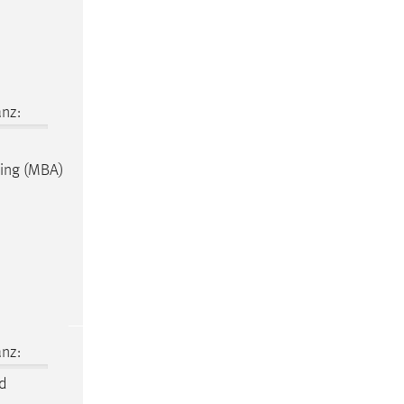
nz:
ting (MBA)
nz:
nd