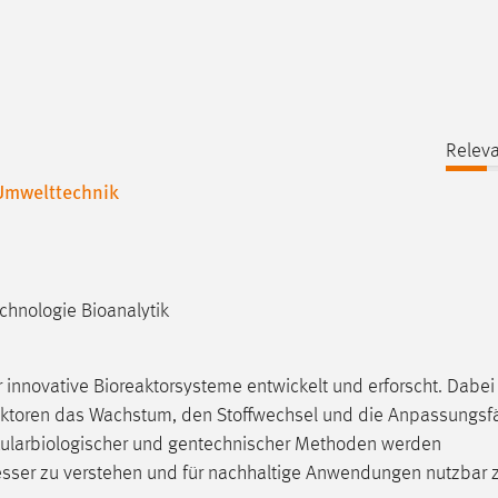
Releva
Umwelttechnik
echnologie Bioanalytik
r innovative Bioreaktorsysteme entwickelt und erforscht. Dabei
aktoren das Wachstum, den Stoffwechsel und die Anpassungsfä
kularbiologischer und gentechnischer Methoden werden
esser zu verstehen und für nachhaltige Anwendungen nutzbar 