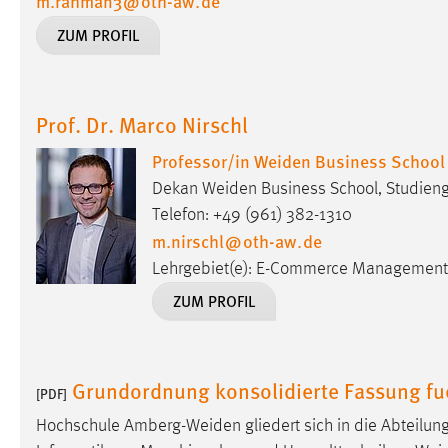
m.rahman3
@
oth-aw
.
de
ZUM PROFIL
Prof. Dr. Marco Nirschl
Professor/in Weiden Business School
Dekan Weiden Business School, Studieng
Telefon: +49 (961) 382-1310
m.nirschl
@
oth-aw
.
de
Lehrgebiet(e): E-Commerce Management
ZUM PROFIL
Grundordnung konsolidierte Fassung f
[PDF]
Hochschule
Amberg-Weiden
gliedert sich in die Abteilu