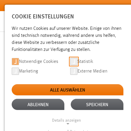
Zum Hauptinhalt springen
COOKIE EINSTELLUNGEN
Wir nutzen Cookies auf unserer Website. Einige von ihnen
sind technisch notwendig, während andere uns helfen,
diese Website zu verbessern oder zusätzliche
SUCHE
Funktionalitäten zur Verfügung zu stellen.
Notwendige Cookies
Statistik
Marketing
Externe Medien
ALLE AUSWÄHLEN
ALTER: ÜBER EIN JAHR
ALLE FILTER EN
Aktive Filter:
ABLEHNEN
SPEICHERN
Gesucht nach "weide".
Es wurden 3363 Ergebnisse gefund
Details anzeigen