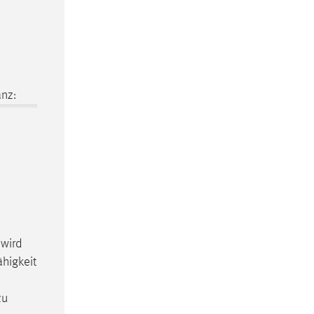
nz:
 wird
higkeit
zu