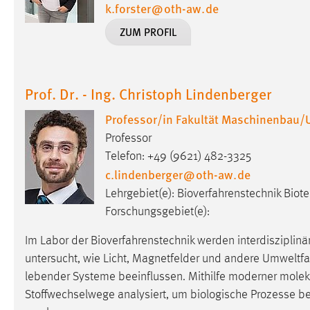
k.forster
@
oth-aw
.
de
Cookie Laufzeit:
MibewSessionID, mibew-chat-frame-
ZUM PROFIL
style-5e9dbeb1811c0446 =
Sitzungslaufzeit, mibew_locale = 3
Jahre, MIBEW_UserID = 1 Jahr
Prof. Dr. - Ing. Christoph Lindenberger
Login
Professor/in Fakultät Maschinenbau/
Name:
fe_user, be_user, be_lastLoginProvider
Professor
Zweck:
Dieser Cookie ist notwendig um sich an
Telefon: +49 (9621) 482-3325
der Website einloggen zu können.
c.lindenberger
@
oth-aw
.
de
Lehrgebiet(e): Bioverfahrenstechnik Biot
Cookie Laufzeit:
24 Stunden
Forschungsgebiet(e):
Im Labor der Bioverfahrenstechnik werden interdisziplinä
STATISTIK
untersucht, wie Licht, Magnetfelder und andere Umweltf
Statistik Cookies erfassen Informationen anonym.
lebender Systeme beeinflussen. Mithilfe moderner mole
Diese Informationen helfen uns zu verstehen, wie
Stoffwechselwege analysiert, um biologische Prozesse b
unsere Besucher unsere Website nutzen.