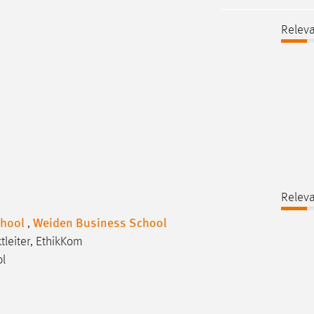
Releva
Releva
chool
Weiden Business School
,
tleiter, EthikKom
ol