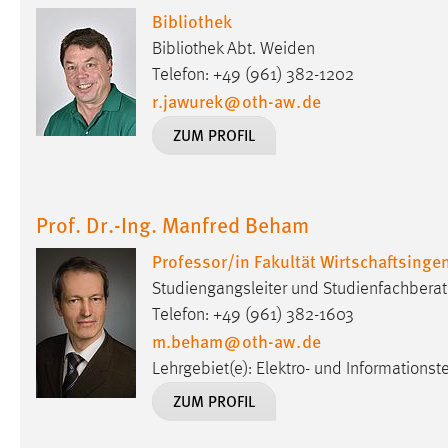
Bibliothek
Anbieter:
Google Ireland Limited
Bibliothek Abt. Weiden
Zweck:
Conversion-Tracking
Telefon: +49 (961) 382-1202
Cookie Laufzeit:
r.jawurek
@
oth-aw
.
de
3 Monate
ZUM PROFIL
Facebook Pixel
Name:
_fbp
Prof. Dr.-Ing. Manfred Beham
Anbieter:
Facebook
Professor/in Fakultät Wirtschaftsing
Zweck:
Conversion-Tracking
Studiengangsleiter und Studienfachberat
Cookie Laufzeit:
3 Monate
Telefon: +49 (961) 382-1603
m.beham
@
oth-aw
.
de
Lehrgebiet(e): Elektro- und Informationst
EXTERNE MEDIEN
ZUM PROFIL
Um Inhalte von Videoplattformen und Social Media
Plattformen anzeigen zu können, werden von diesen