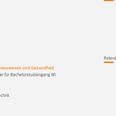
Releva
enieurwesen und Gesundheit
er für Bachelorstudiengang WI
echnk