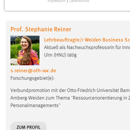
Impressum
|
Datenschutz
NOTWENDIGE COOKIES
Notwendige Cookies ermöglichen grundlegende
Funktionen und sind für die einwandfreie Funktion der
Prof. Stephanie Reiner
Website erforderlich.
Lehrbeauftragte/r Weiden Business S
Einverständnis
Aktuell als Nachwuchsprofessorin für In
Name:
Ulm (HNU) tätig
cookie_consent
Zweck:
Dieser Cookie speichert die
s.reiner
@
oth-aw
.
de
ausgewählten Einverständnis-Optionen
Forschungsgebiet(e):
des Benutzers
Cookie Laufzeit:
1 Jahr
Verbundpromotion mit der Otto-Friedrich Universität Bam
Amberg-Weiden zum Thema "Ressourcenorientierung in Zeit
Performance
Personalmanagements"
Name:
staticfilecache
ZUM PROFIL
Zweck:
Für performante Seitenauslieferung wird