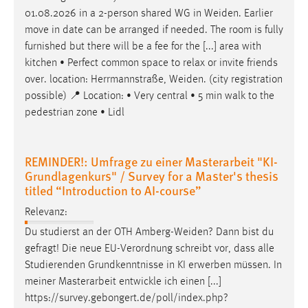
EXTERNE MEDIEN
01.08.2026 in a 2-person shared WG in
Weiden
. Earlier
Um Inhalte von Videoplattformen und Social Media
move in date can be arranged if needed. The room is fully
Plattformen anzeigen zu können, werden von diesen
furnished but there will be a fee for the [...] area with
externen Medien Cookies gesetzt.
kitchen • Perfect common space to relax or invite friends
over. location: Herrmannstraße,
Weiden
. (city registration
YouTube
possible) 📍 Location: • Very central • 5 min walk to the
pedestrian zone • Lidl
Vimeo
REMINDER!: Umfrage zu einer Masterarbeit "KI-
Grundlagenkurs" / Survey for a Master's thesis
titled “Introduction to AI-course”
Relevanz:
Du studierst an der OTH
Amberg-Weiden
? Dann bist du
gefragt! Die neue EU-Verordnung schreibt vor, dass alle
Studierenden Grundkenntnisse in KI erwerben müssen. In
meiner Masterarbeit entwickle ich einen [...]
https://survey.gebongert.de/poll/index.php?