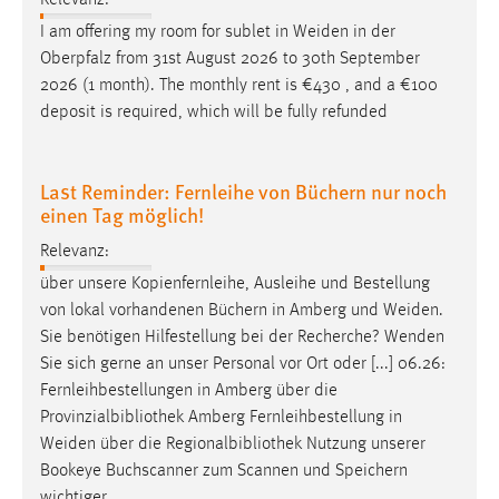
Relevanz:
I am offering my room for sublet in
Weiden
in der
Oberpfalz from 31st August 2026 to 30th September
2026 (1 month). The monthly rent is €430 , and a €100
deposit is required, which will be fully refunded
Last Reminder: Fernleihe von Büchern nur noch
einen Tag möglich!
Relevanz:
über unsere Kopienfernleihe, Ausleihe und Bestellung
von lokal vorhandenen Büchern in Amberg und
Weiden
.
Sie benötigen Hilfestellung bei der Recherche? Wenden
Sie sich gerne an unser Personal vor Ort oder [...] 06.26:
Fernleihbestellungen in Amberg über die
Provinzialbibliothek Amberg Fernleihbestellung in
Weiden
über die Regionalbibliothek Nutzung unserer
Bookeye Buchscanner zum Scannen und Speichern
wichtiger