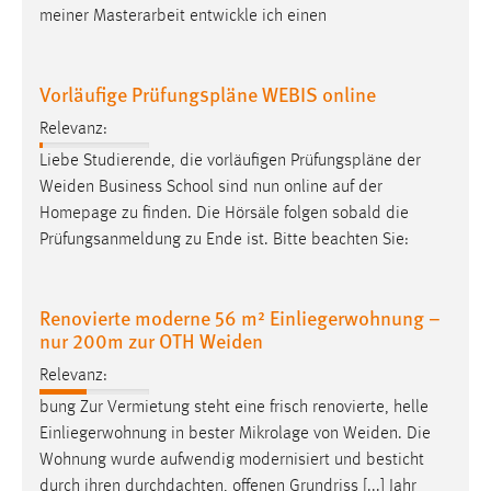
meiner Masterarbeit entwickle ich einen
Zweck:
Dieser Cookie ist notwendig um sich an der Website
einloggen zu können.
Vorläufige Prüfungspläne WEBIS online
Cookie Laufzeit:
Relevanz:
24 Stunden
Liebe Studierende, die vorläufigen Prüfungspläne der
Weiden
Business School sind nun online auf der
Homepage zu finden. Die Hörsäle folgen sobald die
STATISTIK
Prüfungsanmeldung zu Ende ist. Bitte beachten Sie:
Statistik Cookies erfassen Informationen anonym.
Diese Informationen helfen uns zu verstehen, wie
unsere Besucher unsere Website nutzen.
Renovierte moderne 56 m² Einliegerwohnung –
nur 200m zur OTH Weiden
Matomo
Relevanz:
Name:
bung Zur Vermietung steht eine frisch renovierte, helle
_pk_ref, _pk_cvar, _pk_id, _pk_ses
Einliegerwohnung in bester Mikrolage von
Weiden
. Die
Wohnung wurde aufwendig modernisiert und besticht
Zweck:
durch ihren durchdachten, offenen Grundriss [...] Jahr
Zugriffsstatistik