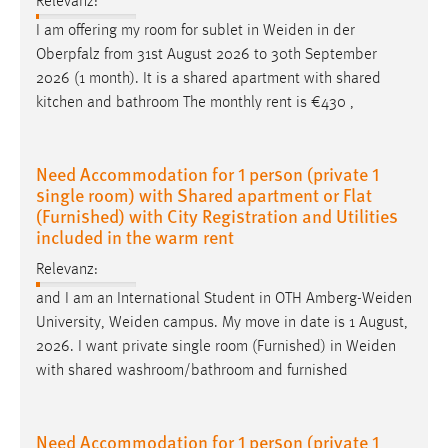
Relevanz:
I am offering my room for sublet in
Weiden
in der
Oberpfalz from 31st August 2026 to 30th September
2026 (1 month). It is a shared apartment with shared
kitchen and bathroom The monthly rent is €430 ,
Need Accommodation for 1 person (private 1
single room) with Shared apartment or Flat
(Furnished) with City Registration and Utilities
included in the warm rent
Relevanz:
and I am an International Student in OTH
Amberg-Weiden
University,
Weiden
campus. My move in date is 1 August,
2026. I want private single room (Furnished) in
Weiden
with shared washroom/bathroom and furnished
Need Accommodation for 1 person (private 1