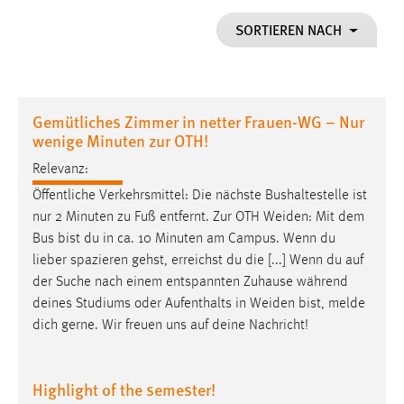
1 Jahr
SORTIEREN NACH
Performance
Name:
Gemütliches Zimmer in netter Frauen-WG – Nur
staticfilecache
wenige Minuten zur OTH!
Zweck:
Relevanz:
Für performante Seitenauslieferung wird in diesem Cookie
Öffentliche Verkehrsmittel: Die nächste Bushaltestelle ist
gespeichert, ob man eingeloggt ist.
nur 2 Minuten zu Fuß entfernt. Zur OTH
Weiden
: Mit dem
Bus bist du in ca. 10 Minuten am Campus. Wenn du
Sprachpräferenz
lieber spazieren gehst, erreichst du die [...] Wenn du auf
der Suche nach einem entspannten Zuhause während
Name:
deines Studiums oder Aufenthalts in
Weiden
bist, melde
site-language-preference
dich gerne. Wir freuen uns auf deine Nachricht!
Zweck:
Das Cookie speichert die gewählte Sprache der Website.
Highlight of the semester!
Cookie Laufzeit: