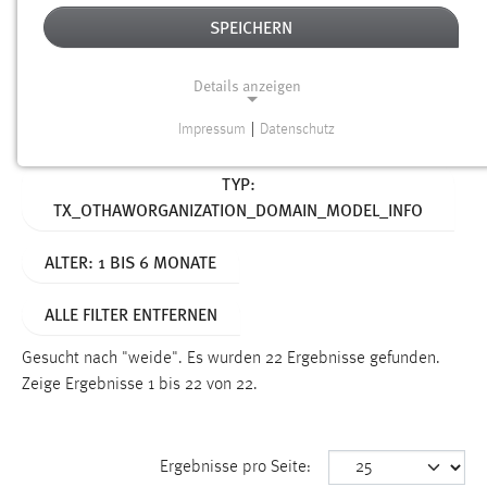
SPEICHERN
Alter
Details anzeigen
SUCHEN
Impressum
|
Datenschutz
NOTWENDIGE COOKIES
Aktive Filter:
TYP:
Notwendige Cookies ermöglichen grundlegende
TX_OTHAWORGANIZATION_DOMAIN_MODEL_INFO
Funktionen und sind für die einwandfreie Funktion der
Website erforderlich.
ALTER: 1 BIS 6 MONATE
Einverständnis
ALLE FILTER ENTFERNEN
Name:
cookie_consent
Gesucht nach "weide".
Es wurden 22 Ergebnisse gefunden.
Zeige Ergebnisse 1 bis 22 von 22.
Zweck:
Dieser Cookie speichert die ausgewählten Einverständnis-
Optionen des Benutzers
Ergebnisse pro Seite:
Cookie Laufzeit: