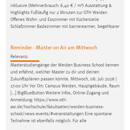
inklusive (Mehrverbrauch: 6,40 € / m³) Ausstattung &
Cookie Laufzeit:
Highlights Fußläufig nur 2 Minuten zur OTH
Weiden
Max. 13 Monate
Offenes Wohn- und Esszimmer mit Küchenzeile
Schlafzimmer Badezimmer mit barrierearmer, begehbarer
MARKETING
Reminder - Master on Air am Mittwoch
Marketing Cookies werden von Drittanbietern
verwendet, um personalisierte Werbung anzuzeigen.
Relevanz:
Sie tun dies, indem sie Besucher über Websites
Masterstudiengänge der
Weiden
Business School kennen
hinweg verfolgen.
und erfährst, welcher Master zu dir und deinen
Zukunftsplänen passen könnte. Mittwoch, 08. Juli 2026 |
Google Ads
17:00 Uhr Vor Ort: Campus
Weiden
, Hauptgebäude, Raum
[...] BigBlueButton Weitere Infos, Online-Zugang und
Name:
Anmeldung:
https://www.oth-
_gcl_au
aw.de/hochschule/fakultaeten/weiden-business-
Anbieter:
school/news-events/#veranstaltungen
Eine spontane
Google Ireland Limited
Teilnahme ist ebenfalls möglich. Für alle
Zweck: