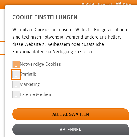
Zum Hauptinhalt springen
MyOTH
Kontakt
DE
COOKIE EINSTELLUNGEN
SUCHE
Wir nutzen Cookies auf unserer Website. Einige von ihnen
sind technisch notwendig, während andere uns helfen,
diese Website zu verbessern oder zusätzliche
JETZT BEWERBEN
Funktionalitäten zur Verfügung zu stellen.
Notwendige Cookies
SUCHE
Statistik
Marketing
FILTER
Externe Medien
Typ
ALLE AUSWÄHLEN
Erstellungsdatum
ABLEHNEN