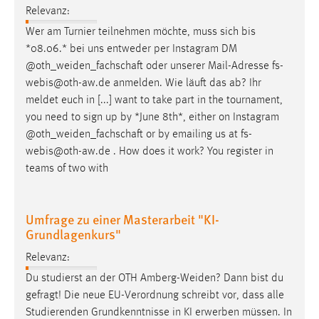
30 Tage
Relevanz:
Wer am Turnier teilnehmen möchte, muss sich bis
Chat
*08.06.* bei uns entweder per Instagram DM
@
oth_weiden_fachschaft
oder unserer Mail-Adresse fs-
Name:
webis@oth-aw.de anmelden. Wie läuft das ab? Ihr
MibewSessionID, MIBEW_UserID, mibew_locale, mibew-
meldet euch in [...] want to take part in the tournament,
chat-frame-style-5e9dbeb1811c0446
you need to sign up by *June 8th*, either on Instagram
Zweck:
@
oth_weiden_fachschaft
or by emailing us at fs-
Wird benötigt um die Chatfunktion nutzen zu können.
webis@oth-aw.de . How does it work? You register in
teams of two with
Cookie Laufzeit:
MibewSessionID, mibew-chat-frame-style-
5e9dbeb1811c0446 = Sitzungslaufzeit, mibew_locale = 3
Umfrage zu einer Masterarbeit "KI-
Jahre, MIBEW_UserID = 1 Jahr
Grundlagenkurs"
Relevanz:
Login
Du studierst an der OTH
Amberg-Weiden
? Dann bist du
Name:
gefragt! Die neue EU-Verordnung schreibt vor, dass alle
fe_user, be_user, be_lastLoginProvider
Studierenden Grundkenntnisse in KI erwerben müssen. In