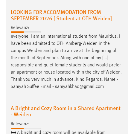
Conversion-Tracking
LOOKING FOR ACCOMMODATION FROM
SEPTEMBER 2026 [ Student at OTH Weiden]
Cookie Laufzeit:
3 Monate
Relevanz:
everyone, I am an international student from Mauritius. I
Facebook Pixel
have been admitted to OTH
Amberg-Weiden
in the
campus
Weiden
and plan to arrive at the beginning of
Name:
the month of September. Along with one of my [...]
_fbp
responsible and quiet female students and would prefer
Anbieter:
an apartment or house located within the city of
Weiden
.
Facebook
Thank you very much in advance. Kind Regards, Name -
Saniyah Suffee Email - saniyahkhad@gmail.com
Zweck:
Conversion-Tracking
Cookie Laufzeit:
A Bright and Cozy Room in a Shared Apartment
3 Monate
- Weiden
Relevanz:
🛏 A bright and cozy room will be available from