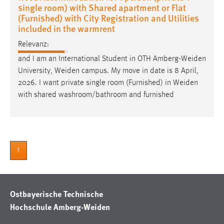
single room) with Shared apartment or Flat
(Furnished) with City Registration and Utilities
included in the warmrent
Relevanz:
and I am an International Student in OTH
Amberg-Weiden
University,
Weiden
campus. My move in date is 8 April,
2026. I want private single room (Furnished) in
Weiden
with shared washroom/bathroom and furnished
1
Ostbayerische Technische
Hochschule Amberg-Weiden