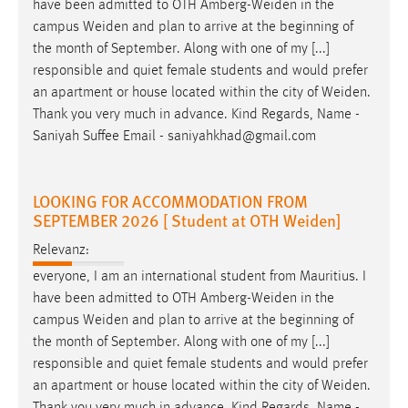
have been admitted to OTH
Amberg-Weiden
in the
campus
Weiden
and plan to arrive at the beginning of
the month of September. Along with one of my [...]
responsible and quiet female students and would prefer
an apartment or house located within the city of
Weiden
.
Thank you very much in advance. Kind Regards, Name -
Saniyah Suffee Email - saniyahkhad@gmail.com
LOOKING FOR ACCOMMODATION FROM
SEPTEMBER 2026 [ Student at OTH Weiden]
Relevanz:
everyone, I am an international student from Mauritius. I
have been admitted to OTH
Amberg-Weiden
in the
campus
Weiden
and plan to arrive at the beginning of
the month of September. Along with one of my [...]
responsible and quiet female students and would prefer
an apartment or house located within the city of
Weiden
.
Thank you very much in advance. Kind Regards, Name -