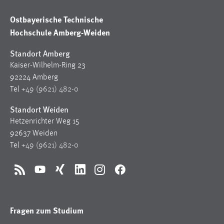
Zweck:
Ostbayerische Technische
Dieser Cookie ist notwendig um sich an der Website
einloggen zu können.
Hochschule Amberg-Weiden
Cookie Laufzeit:
Standort Amberg
24 Stunden
Kaiser-Wilhelm-Ring 23
92224 Amberg
Tel
+49 (9621) 482-0
STATISTIK
Standort Weiden
Statistik Cookies erfassen Informationen anonym.
Hetzenrichter Weg 15
Diese Informationen helfen uns zu verstehen, wie
92637 Weiden
unsere Besucher unsere Website nutzen.
Tel
+49 (9621) 482-0
Matomo
RSS
YouTube
Xing
LinkedIn
Instagram
Facebook
Name:
_pk_ref, _pk_cvar, _pk_id, _pk_ses
Fragen zum Studium
Zweck:
Zugriffsstatistik