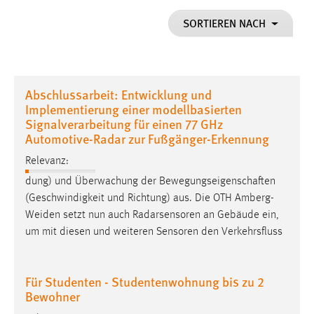
1 Jahr
SORTIEREN NACH
Performance
Name:
Abschlussarbeit: Entwicklung und
staticfilecache
Implementierung einer modellbasierten
Signalverarbeitung für einen 77 GHz
Zweck:
Automotive-Radar zur Fußgänger-Erkennung
Für performante Seitenauslieferung wird in diesem Cookie
gespeichert, ob man eingeloggt ist.
Relevanz:
dung) und Überwachung der Bewegungseigenschaften
Sprachpräferenz
(Geschwindigkeit und Richtung) aus. Die OTH
Amberg-
Weiden
setzt nun auch Radarsensoren an Gebäude ein,
Name:
um mit diesen und weiteren Sensoren den Verkehrsfluss
site-language-preference
Zweck:
Das Cookie speichert die gewählte Sprache der Website.
Für Studenten - Studentenwohnung bis zu 2
Bewohner
Cookie Laufzeit: