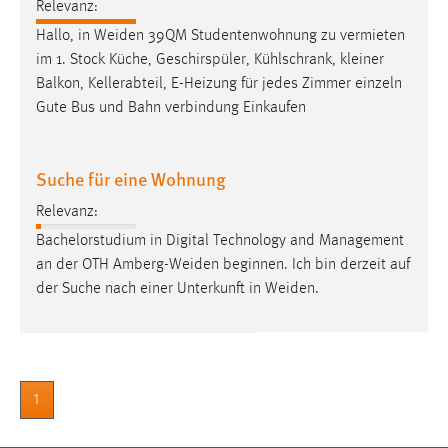
30 Tage
Relevanz:
Hallo, in
Weiden
39QM Studentenwohnung zu vermieten
im 1. Stock Küche, Geschirspüler, Kühlschrank, kleiner
Chat
Balkon, Kellerabteil, E-Heizung für jedes Zimmer einzeln
Name:
Gute Bus und Bahn verbindung Einkaufen
MibewSessionID, MIBEW_UserID, mibew_locale, mibew-
chat-frame-style-5e9dbeb1811c0446
Suche für eine Wohnung
Zweck:
Wird benötigt um die Chatfunktion nutzen zu können.
Relevanz:
Bachelorstudium in Digital Technology and Management
Cookie Laufzeit:
an der OTH
Amberg-Weiden
beginnen. Ich bin derzeit auf
MibewSessionID, mibew-chat-frame-style-
5e9dbeb1811c0446 = Sitzungslaufzeit, mibew_locale = 3
der Suche nach einer Unterkunft in
Weiden
.
Jahre, MIBEW_UserID = 1 Jahr
Login
1
Name:
fe_user, be_user, be_lastLoginProvider