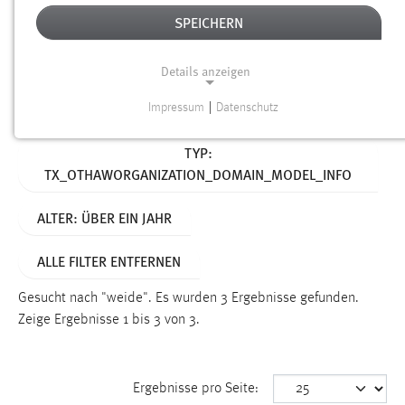
SPEICHERN
Alter
Details anzeigen
SUCHEN
Impressum
|
Datenschutz
NOTWENDIGE COOKIES
Aktive Filter:
TYP:
Notwendige Cookies ermöglichen grundlegende
TX_OTHAWORGANIZATION_DOMAIN_MODEL_INFO
Funktionen und sind für die einwandfreie Funktion der
Website erforderlich.
ALTER: ÜBER EIN JAHR
Einverständnis
ALLE FILTER ENTFERNEN
Name:
cookie_consent
Gesucht nach "weide".
Es wurden 3 Ergebnisse gefunden.
Zeige Ergebnisse 1 bis 3 von 3.
Zweck:
Dieser Cookie speichert die ausgewählten Einverständnis-
Optionen des Benutzers
Ergebnisse pro Seite:
Cookie Laufzeit: