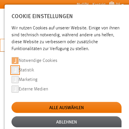
Zum Hauptinhalt springen
MyOTH
Kontakt
DE
COOKIE EINSTELLUNGEN
SUCHE
Wir nutzen Cookies auf unserer Website. Einige von ihnen
sind technisch notwendig, während andere uns helfen,
diese Website zu verbessern oder zusätzliche
JETZT BEWERBEN
Funktionalitäten zur Verfügung zu stellen.
Notwendige Cookies
SUCHE
Statistik
Marketing
FILTER
Externe Medien
Typ
ALLE AUSWÄHLEN
Erstellungsdatum
ABLEHNEN