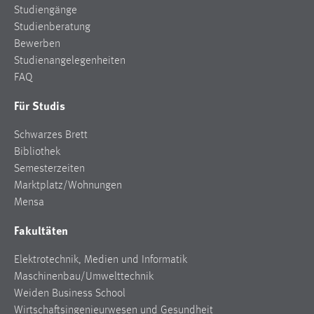
Studiengänge
Cookie Laufzeit:
Studienberatung
Max. 13 Monate
Bewerben
Studienangelegenheiten
FAQ
MARKETING
Für Studis
Marketing Cookies werden von Drittanbietern
Schwarzes Brett
verwendet, um personalisierte Werbung anzuzeigen.
Bibliothek
Sie tun dies, indem sie Besucher über Websites
Semesterzeiten
hinweg verfolgen.
Marktplatz/Wohnungen
Google Ads
Mensa
Fakultäten
Name:
_gcl_au
Elektrotechnik, Medien und Informatik
Anbieter:
Maschinenbau/Umwelttechnik
Google Ireland Limited
Weiden Business School
Wirtschaftsingenieurwesen und Gesundheit
Zweck: