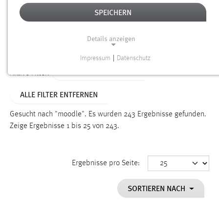
SPEICHERN
Alter
Details anzeigen
SUCHEN
Impressum
|
Datenschutz
NOTWENDIGE COOKIES
ALTER: ÜBER EIN JAHR
Aktive Filter:
Notwendige Cookies ermöglichen grundlegende
ALLE FILTER ENTFERNEN
Funktionen und sind für die einwandfreie Funktion der
Website erforderlich.
Gesucht nach "moodle".
Es wurden 243 Ergebnisse gefunden.
Zeige Ergebnisse 1 bis 25 von 243.
Einverständnis
Name:
cookie_consent
Ergebnisse pro Seite:
Zweck:
SORTIEREN NACH
Dieser Cookie speichert die ausgewählten Einverständnis-
Optionen des Benutzers
Cookie Laufzeit: