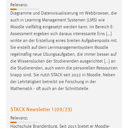
EXTERNE MEDIEN
Relevanz:
Um Inhalte von Videoplattformen und Social Media
Diagramme und Datenvisualisierung im Webbrowser, die
Plattformen anzeigen zu können, werden von diesen
auch in Learning Management Systemen (LMS) wie
externen Medien Cookies gesetzt.
Moodle
vielfältig eingesetzt werden kann. Im Bereich E-
Assessment ergeben sich daraus interessante Eins [...]
YouTube
wirkte an der Erstellung eines breiten Aufgabenpools mit.
Sie erstellt auf dem Lernmanagementsystem
Moodle
regelmäßig neue Übungsaufgaben, die immer besser auf
Vimeo
die Wissenslücken der Studierenden ausgerichtet [...] an
die Studierenden, auch wenn die personellen Ressourcen
knapp sind. Sie nutzt STACK seit 2022 in
Moodle
. Neben
der Lehrtätigkeit betreibt sie Forschung in der
Mathematik - oft auch an der Schnittstelle
STACK Newsletter 1 (09/23)
Relevanz:
Hochschule Brandenburg. Seit 2013 bietet er
Moodle
-