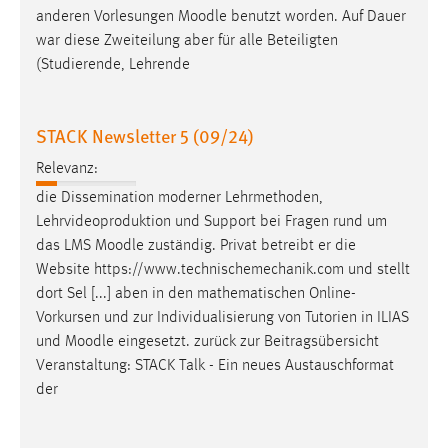
anderen Vorlesungen
Moodle
benutzt worden. Auf Dauer
Cookie Laufzeit:
war diese Zweiteilung aber für alle Beteiligten
Max. 13 Monate
(Studierende, Lehrende
STACK Newsletter 5 (09/24)
MARKETING
Relevanz:
Marketing Cookies werden von Drittanbietern
verwendet, um personalisierte Werbung anzuzeigen.
die Dissemination moderner Lehrmethoden,
Sie tun dies, indem sie Besucher über Websites
Lehrvideoproduktion und Support bei Fragen rund um
hinweg verfolgen.
das LMS
Moodle
zuständig. Privat betreibt er die
Website https://www.technischemechanik.com und stellt
Google Ads
dort Sel [...] aben in den mathematischen Online-
Vorkursen und zur Individualisierung von Tutorien in ILIAS
Name:
und
Moodle
eingesetzt. zurück zur Beitragsübersicht
_gcl_au
Veranstaltung: STACK Talk - Ein neues Austauschformat
Anbieter:
der
Google Ireland Limited
Zweck: