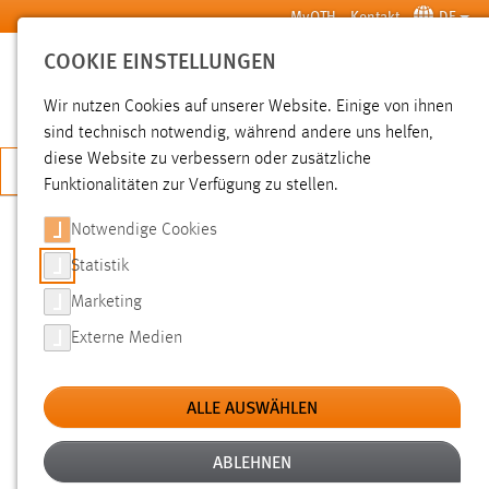
Zum Hauptinhalt springen
MyOTH
Kontakt
DE
COOKIE EINSTELLUNGEN
SUCHE
Wir nutzen Cookies auf unserer Website. Einige von ihnen
sind technisch notwendig, während andere uns helfen,
diese Website zu verbessern oder zusätzliche
JETZT BEWERBEN
Funktionalitäten zur Verfügung zu stellen.
Notwendige Cookies
SUCHE
Statistik
Marketing
FILTER
Externe Medien
Typ
ALLE AUSWÄHLEN
Erstellungsdatum
ABLEHNEN