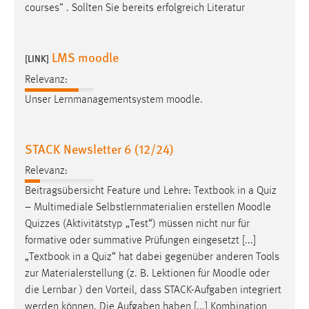
30 Tage
courses” . Sollten Sie bereits erfolgreich Literatur
Chat
LMS moodle
[LINK]
Name:
Relevanz:
MibewSessionID, MIBEW_UserID, mibew_locale, mibew-
Unser Lernmanagementsystem
moodle
.
chat-frame-style-5e9dbeb1811c0446
Zweck:
Wird benötigt um die Chatfunktion nutzen zu können.
STACK Newsletter 6 (12/24)
Cookie Laufzeit:
Relevanz:
MibewSessionID, mibew-chat-frame-style-
Beitragsübersicht Feature und Lehre: Textbook in a Quiz
5e9dbeb1811c0446 = Sitzungslaufzeit, mibew_locale = 3
– Multimediale Selbstlernmaterialien erstellen
Moodle
Jahre, MIBEW_UserID = 1 Jahr
Quizzes (Aktivitätstyp „Test“) müssen nicht nur für
formative oder summative Prüfungen eingesetzt [...]
Login
„Textbook in a Quiz“ hat dabei gegenüber anderen Tools
zur Materialerstellung (z. B. Lektionen für
Moodle
oder
Name:
die Lernbar ) den Vorteil, dass STACK-Aufgaben integriert
fe_user, be_user, be_lastLoginProvider
werden können. Die Aufgaben haben [...] Kombination