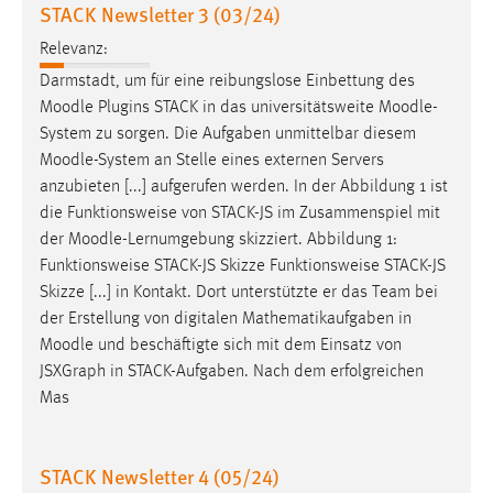
STACK Newsletter 3 (03/24)
Conversion-Tracking
Relevanz:
Cookie Laufzeit:
Darmstadt, um für eine reibungslose Einbettung des
3 Monate
Moodle
Plugins STACK in das universitätsweite
Moodle
-
System zu sorgen. Die Aufgaben unmittelbar diesem
Facebook Pixel
Moodle
-System an Stelle eines externen Servers
anzubieten [...] aufgerufen werden. In der Abbildung 1 ist
Name:
die Funktionsweise von STACK-JS im Zusammenspiel mit
_fbp
der
Moodle
-Lernumgebung skizziert. Abbildung 1:
Anbieter:
Funktionsweise STACK-JS Skizze Funktionsweise STACK-JS
Facebook
Skizze [...] in Kontakt. Dort unterstützte er das Team bei
der Erstellung von digitalen Mathematikaufgaben in
Zweck:
Moodle
und beschäftigte sich mit dem Einsatz von
Conversion-Tracking
JSXGraph in STACK-Aufgaben. Nach dem erfolgreichen
Cookie Laufzeit:
Mas
3 Monate
STACK Newsletter 4 (05/24)