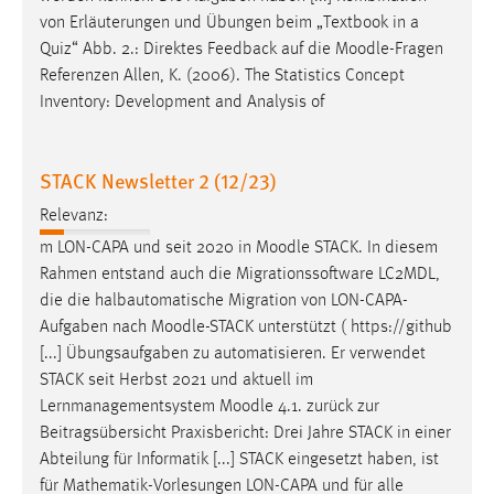
Zweck:
von Erläuterungen und Übungen beim „Textbook in a
Dieser Cookie ist notwendig um sich an der Website
Quiz“ Abb. 2.: Direktes Feedback auf die
Moodle
-Fragen
einloggen zu können.
Referenzen Allen, K. (2006). The Statistics Concept
Inventory: Development and Analysis of
Cookie Laufzeit:
24 Stunden
STACK Newsletter 2 (12/23)
STATISTIK
Relevanz:
m LON-CAPA und seit 2020 in
Moodle
STACK. In diesem
Statistik Cookies erfassen Informationen anonym.
Rahmen entstand auch die Migrationssoftware LC2MDL,
Diese Informationen helfen uns zu verstehen, wie
die die halbautomatische Migration von LON-CAPA-
unsere Besucher unsere Website nutzen.
Aufgaben nach
Moodle
-STACK unterstützt ( https://github
[...] Übungsaufgaben zu automatisieren. Er verwendet
Matomo
STACK seit Herbst 2021 und aktuell im
Name:
Lernmanagementsystem
Moodle
4.1. zurück zur
_pk_ref, _pk_cvar, _pk_id, _pk_ses
Beitragsübersicht Praxisbericht: Drei Jahre STACK in einer
Abteilung für Informatik [...] STACK eingesetzt haben, ist
Zweck:
für Mathematik-Vorlesungen LON-CAPA und für alle
Zugriffsstatistik