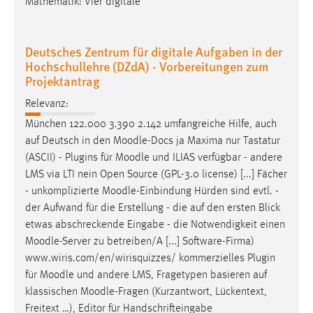
Mathematik: Vier digitale
Deutsches Zentrum für digitale Aufgaben in der
Hochschullehre (DZdA) - Vorbereitungen zum
Projektantrag
Relevanz:
München 122.000 3.390 2.142 umfangreiche Hilfe, auch
auf Deutsch in den
Moodle
-Docs ja Maxima nur Tastatur
(ASCII) - Plugins für
Moodle
und ILIAS verfügbar - andere
LMS via LTI nein Open Source (GPL-3.0 license) [...] Fächer
- unkomplizierte
Moodle
-Einbindung Hürden sind evtl. -
der Aufwand für die Erstellung - die auf den ersten Blick
etwas abschreckende Eingabe - die Notwendigkeit einen
Moodle
-Server zu betreiben/A [...] Software-Firma)
www.wiris.com/en/wirisquizzes/ kommerzielles Plugin
für
Moodle
und andere LMS, Fragetypen basieren auf
klassischen
Moodle
-Fragen (Kurzantwort, Lückentext,
Freitext …), Editor für Handschrifteingabe