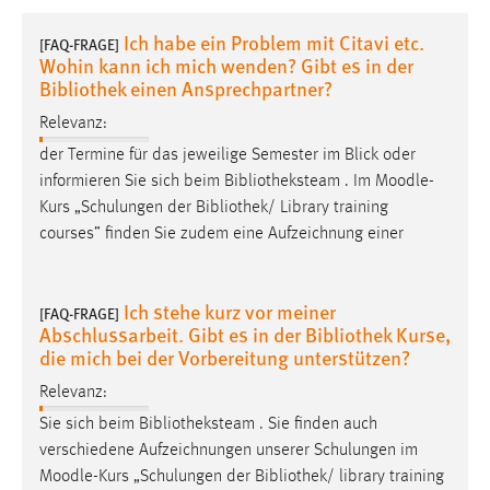
1 Jahr
Ich habe ein Problem mit Citavi etc.
[FAQ-FRAGE]
Wohin kann ich mich wenden? Gibt es in der
Performance
Bibliothek einen Ansprechpartner?
Relevanz:
Name:
staticfilecache
der Termine für das jeweilige Semester im Blick oder
informieren Sie sich beim Bibliotheksteam . Im
Moodle
-
Zweck:
Kurs „Schulungen der Bibliothek/ Library training
Für performante Seitenauslieferung wird in diesem Cookie
courses” finden Sie zudem eine Aufzeichnung einer
gespeichert, ob man eingeloggt ist.
Sprachpräferenz
Ich stehe kurz vor meiner
[FAQ-FRAGE]
Abschlussarbeit. Gibt es in der Bibliothek Kurse,
Name:
die mich bei der Vorbereitung unterstützen?
site-language-preference
Relevanz:
Zweck:
Sie sich beim Bibliotheksteam . Sie finden auch
Das Cookie speichert die gewählte Sprache der Website.
verschiedene Aufzeichnungen unserer Schulungen im
Cookie Laufzeit:
Moodle
-Kurs „Schulungen der Bibliothek/ library training