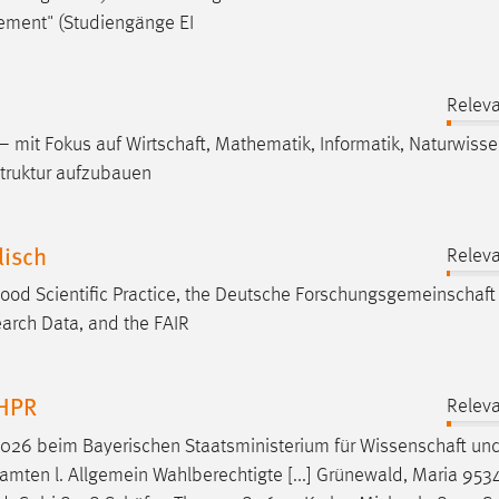
ement" (Studiengänge EI
Releva
 – mit Fokus auf
Wirtschaft
, Mathematik, Informatik,
Naturwisse
struktur aufzubauen
lisch
Releva
d Scientific Practice, the Deutsche
Forschungsgemeinschaft
arch Data, and the FAIR
 HPR
Releva
2026 beim Bayerischen Staatsministerium für
Wissenschaft
und
ten l. Allgemein Wahlberechtigte [...] Grünewald, Maria 953