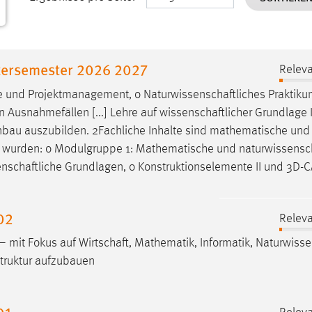
tersemester 2026 2027
Releva
e
und Projektmanagement, o
Naturwissenschaftliches
Praktiku
n Ausnahmefällen [...] Lehre auf
wissenschaftlicher
Grundlage 
nbau auszubilden. 2Fachliche Inhalte sind mathematische und
cht wurden: o Modulgruppe 1: Mathematische und
naturwissensch
nschaftliche
Grundlagen, o Konstruktionselemente II und 3D-C
02
Releva
 – mit Fokus auf
Wirtschaft
, Mathematik, Informatik,
Naturwisse
struktur aufzubauen
01