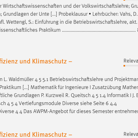
er
Wirtschaftswissenschaften
und der
Volkswirtschaftslehre
; Gr
; Grundlagen der Unte [...] Probeklausur • Lehrbücher: Vahs, D.
ufl. Wettengl, S.: Einführung in die
Betriebswirtschaftslehre
, akt.
issenschaftliches
Praktikum ..........................................................
fizienz und Klimaschutz –
Releva
n L. Waldmüller 4 5 5.1
Betriebswirtschaftslehre
und Projektma
Praktikum [...] Mathematik für Ingenieure I Zusatzübung Mathe
tliche
Grundlagen P. Kurzweil R. Queitsch 4 5 1.4 Informatik I J.
sch 4 5 4 Vertiefungsmodule Diverse siehe Seite 6 4.4
iverse 4 4 Das AWPM-Angebot für dieses Semester entnehme
fizienz und Klimaschutz –
Releva