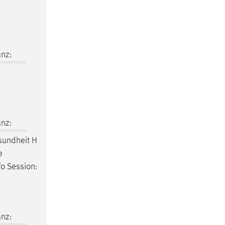
.
nz:
nz:
undheit H
e
fo Session:
nz: