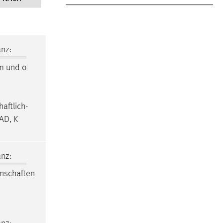
nz:
m und o
I
aftlich-
AD, K
nz:
nschaften