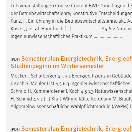
Lehrveranstaltungen Course Content BWL: Grundlagen d
externen Medien Cookies gesetzt.
der
Betriebswirtschaftslehre
; Konstitutive Entscheidungen
YouTube
Kunz, J.: Einführung in die
Betriebswirtschaftslehre
, akt. A
Kuster, J. et al. Handbuch [...] ........................ 84 6.2
Naturw
Ingenieurwissenschaftliches
Praktikum ........................
Vimeo
Semesterplan Energietechnik, Energieef
[PDF]
Studienbeginn im Wintersemester
Mocker J.
Schafberger
4 5 3.1 Energieeffizienz in Gebäude
J. Koch S. Meuler-List 4 5 6.3
Ingenieurwissenschaftliches
Schmid H. Kammerdiener J. Koch 4 5 1.3
Naturwissenschaf
H. Schmid 4 5 1 [...] Kraft-Wärme-Kälte-Kopplung M. Braut
Allgemeinwissenschaftliche
Wahlpflichtmodule (AWPM) D
Semesterplan Energietechnik, Energieef
[PDF]