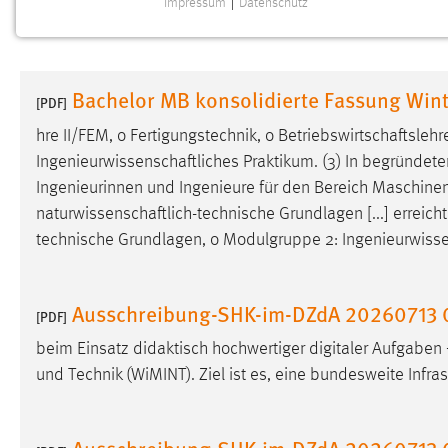
Impressum
|
Datenschutz
NOTWENDIGE COOKIES
Notwendige Cookies ermöglichen grundlegende
Funktionen und sind für die einwandfreie Funktion der
Bachelor MB konsolidierte Fassung Win
Website erforderlich.
[PDF]
hre II/FEM, o Fertigungstechnik, o
Betriebswirtschaftslehr
Einverständnis
Ingenieurwissenschaftliches
Praktikum. (3) In begründete
Ingenieurinnen und Ingenieure für den Bereich Maschine
Name:
cookie_consent
naturwissenschaftlich-technische
Grundlagen [...] errei
Zweck:
Dieser Cookie speichert die
technische
Grundlagen, o Modulgruppe 2:
Ingenieurwisse
ausgewählten Einverständnis-Optionen
des Benutzers
Cookie Laufzeit:
Ausschreibung-SHK-im-DZdA 20260713 
1 Jahr
[PDF]
beim Einsatz didaktisch hochwertiger digitaler Aufgaben
Performance
und Technik (WiMINT). Ziel ist es, eine bundesweite Infra
Name:
staticfilecache
Ausschreibung-SHK-im-DZdA 20260713 
Zweck:
Für performante Seitenauslieferung wird