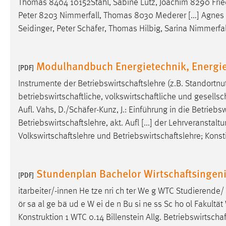
Thomas 8404 10152Stahl, Sabine Lutz, Joachim 8290 Fri
Peter 8203 Nimmerfall, Thomas 8030 Mederer [...] Agnes 
Matomo
Seidinger, Peter
Schäfer
, Thomas Hilbig, Sarina Nimmerfal
Name:
_pk_ref, _pk_cvar, _pk_id, _pk_ses
Zweck:
Zugriffsstatistik
Modulhandbuch Energietechnik, Energie
[PDF]
Cookie Laufzeit:
Max. 13 Monate
Instrumente der
Betriebswirtschaftslehre
(z.B. Standortnu
betriebswirtschaftliche
,
volkswirtschaftliche
und
gesellsc
Aufl. Vahs, D./
Schäfer
-Kunz, J.: Einführung in die
Betriebsw
MARKETING
Betriebswirtschaftslehre
, akt. Aufl [...] der Lehrveranst
Volkswirtschaftslehre
und
Betriebswirtschaftslehre
; Kons
Marketing Cookies werden von Drittanbietern
verwendet, um personalisierte Werbung anzuzeigen.
Sie tun dies, indem sie Besucher über Websites
Stundenplan Bachelor Wirtschaftsingen
hinweg verfolgen.
[PDF]
itarbeiter/-innen He tze nri ch ter We g WTC Studieren
Google Ads
ör sa al ge bä ud e W ei de n Bu si ne ss Sc ho ol Fakult
Name:
Konstruktion 1 WTC 0.14 Billenstein Allg.
Betriebswirtschaf
_gcl_au