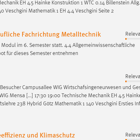
echanik EH 4.5 Hainke Konstruktion 1 WTC 0.14 Billenstein Allg
0 Veschgini Mathematik 1 EH 4.4 Veschgini Seite 2
fliche Fachrichtung Metalltechnik
Releva
Modul im 6. Semester statt. 4.4
Allgemeinwissenschaftliche
ot für dieses Semester entnehmen
Releva
de/ Besucher Campusallee WIG
Wirtschafsingeneurwesen
und Ges
ät WIG Mensa [...] 17:30 19:00 Technische Mechanik EH 4.5 Haink
tslehre
238 Hybrid Götz Mathematik 1 140 Veschgini Ersties In
effizienz und Klimaschutz
Releva