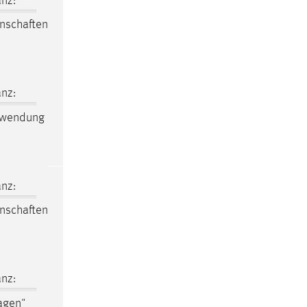
nz:
nschaften
nz:
nwendung
nz:
nschaften
nz:
agen"