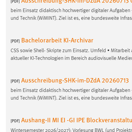
[PDF]
in diesem Cookie gespeichert, ob man
beim Einsatz didaktisch hochwertiger digitaler Aufgaben
eingeloggt ist.
und Technik (WiMINT). Ziel ist es, eine bundesweite Infra
Sprachpräferenz
Bachelorarbeit KI-Archivar
Name:
site-language-preference
[PDF]
CSS sowie Shell- Skripte zum Einsatz. Umfeld • Mitarbeit 
Zweck:
Das Cookie speichert die gewählte
Sprache der Website.
aktueller KI-Technologien im Bereich audiovisuelle Medie
Cookie Laufzeit:
30 Tage
Ausschreibung-SHK-im-DZdA 20260713
[PDF]
Chat
beim Einsatz didaktisch hochwertiger digitaler Aufgaben
Name:
und Technik (WiMINT). Ziel ist es, eine bundesweite Infra
MibewSessionID, MIBEW_UserID,
mibew_locale, mibew-chat-frame-style-
5e9dbeb1811c0446
Aushang-II MI EI -GI IPE Blockveransta
[PDF]
Zweck:
Wird benötigt um die Chatfunktion
nutzen zu können.
Wintersemester 2026/2027): Vorlesung BWL (und Projek