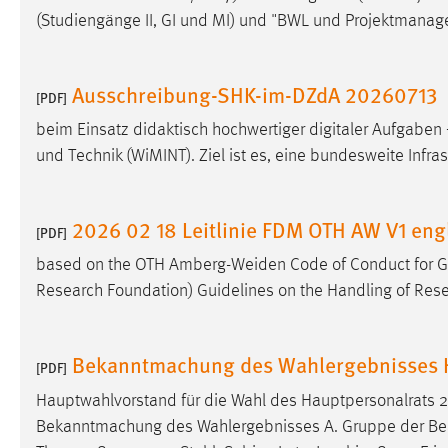
(Studiengänge II, GI und MI) und "BWL und Projektmanag
Cookie Laufzeit:
MibewSessionID, mibew-chat-frame-
style-5e9dbeb1811c0446 =
Sitzungslaufzeit, mibew_locale = 3
Ausschreibung-SHK-im-DZdA 20260713
Jahre, MIBEW_UserID = 1 Jahr
[PDF]
beim Einsatz didaktisch hochwertiger digitaler Aufgaben
Login
und Technik (WiMINT). Ziel ist es, eine bundesweite Infra
Name:
fe_user, be_user, be_lastLoginProvider
2026 02 18 Leitlinie FDM OTH AW V1 eng
Zweck:
Dieser Cookie ist notwendig um sich an
[PDF]
der Website einloggen zu können.
based on the OTH Amberg-Weiden Code of Conduct for Goo
Cookie Laufzeit:
24 Stunden
Research Foundation) Guidelines on the Handling of Rese
Bekanntmachung des Wahlergebnisses
STATISTIK
[PDF]
Statistik Cookies erfassen Informationen anonym.
Hauptwahlvorstand für die Wahl des Hauptpersonalrats 
Diese Informationen helfen uns zu verstehen, wie
Bekanntmachung des Wahlergebnisses A. Gruppe der Beam
unsere Besucher unsere Website nutzen.