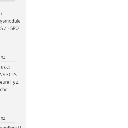
.1
ungsmodule
S 4 - SPO
nz:
s 6.1
SWS ECTS
ure I 5 4
iche
nz: