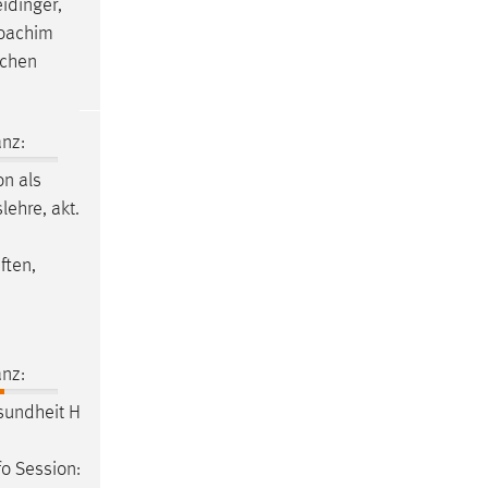
idinger,
Joachim
nchen
nz:
on als
slehre
, akt.
ften
,
nz:
undheit H
fo Session: