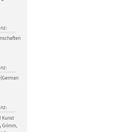
nz:
nschaften
nz:
(German
nz:
 Kunst
4 Grimm,