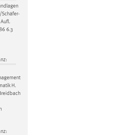
undlagen
/
Schäfer
-
 Aufl.
.. 86 6.3
nz:
nagement
matik H.
 Breidbach
n
nz: