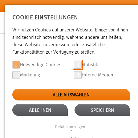
Zum Hauptinhalt springen
COOKIE EINSTELLUNGEN
Wir nutzen Cookies auf unserer Website. Einige von ihnen
sind technisch notwendig, während andere uns helfen,
diese Website zu verbessern oder zusätzliche
SUCHE
Funktionalitäten zur Verfügung zu stellen.
Notwendige Cookies
Statistik
Marketing
Externe Medien
ALLE AUSWÄHLEN
ALTER: 1 WOCHE BIS 1 MONAT
ALLE FI
Aktive Filter:
ABLEHNEN
SPEICHERN
Gesucht nach "schäfer".
Es wurden 81 Ergebnisse gefunde
Details anzeigen