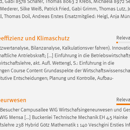
ed, Gabi 8578
Schäfer
, Thomas 8063 2 Krebs, Michaela 8972 Se
Mederer, Silke Weiß, Patrick Fried, Gabi Grimm, Thomas Lutz, 
l, Thomas Doil, Andreas Erstes Ersatzmitglied: Heigl, Anja Mü
effizienz und Klimaschutz
Releva
tzwertanalyse, Bilanzanalyse, Kalkulationsver fahren). Innovati
haftliche
Antriebskraft; [...] Einführung in die
Betriebswirtschaft
irtschaftslehre
, akt. Aufl. Wettengl, S.: Einführung in die
altungen Course Content Grundaspekte der
Wirtschaftswissenscha
titutive Entscheidungen; Planung und Kontrolle, Aufbau-
ieurwesen
Releva
de/ Besucher Campusallee WIG
Wirtschafsingeneurwesen
und Ges
ät WIG Mensa [...] Buckenlei Technische Mechanik EH 4.5 Hainke
tslehre
238 Hybrid Götz Mathematik 1 140 Veschgini Ersties In