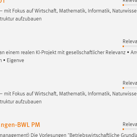
Releva
 – mit Fokus auf
Wirtschaft
, Mathematik, Informatik,
Naturwisse
struktur aufzubauen
Releva
an einem realen KI-Projekt mit
gesellschaftlicher
Relevanz • A
n • Eigenve
Releva
 – mit Fokus auf
Wirtschaft
, Mathematik, Informatik,
Naturwisse
struktur aufzubauen
ltungen-BWL PM
Releva
tmanagement) Die Vorlesungen "
Betriebswirtschaftliche
Grundl