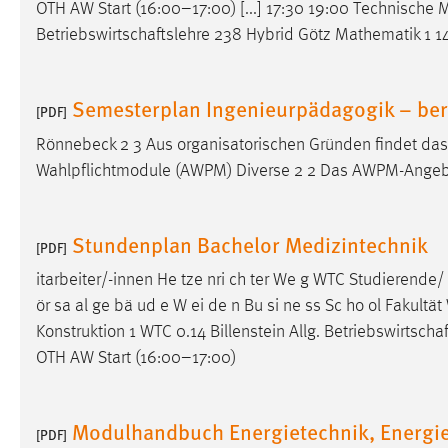
OTH AW Start (16:00–17:00) [...] 17:30 19:00 Technische M
Anbieter:
Google Ireland Limited
Betriebswirtschaftslehre
238 Hybrid Götz Mathematik 1 14
Zweck:
Conversion-Tracking
Cookie Laufzeit:
3 Monate
Semesterplan Ingenieurpädagogik – beru
[PDF]
Rönnebeck 2 3 Aus organisatorischen Gründen findet das 
Facebook Pixel
Wahlpflichtmodule (AWPM) Diverse 2 2 Das AWPM-Angeb
Name:
_fbp
Anbieter:
Facebook
Stundenplan Bachelor Medizintechnik
[PDF]
Zweck:
Conversion-Tracking
itarbeiter/-innen He tze nri ch ter We g WTC Studieren
ör sa al ge bä ud e W ei de n Bu si ne ss Sc ho ol Fakult
Cookie Laufzeit:
3 Monate
Konstruktion 1 WTC 0.14 Billenstein Allg.
Betriebswirtschaf
OTH AW Start (16:00–17:00)
EXTERNE MEDIEN
Um Inhalte von Videoplattformen und Social Media
Modulhandbuch Energietechnik, Energie
[PDF]
Plattformen anzeigen zu können, werden von diesen