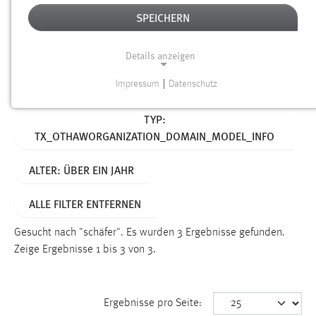
SPEICHERN
Alter
Details anzeigen
SUCHEN
Impressum
|
Datenschutz
NOTWENDIGE COOKIES
Aktive Filter:
TYP:
Notwendige Cookies ermöglichen grundlegende
TX_OTHAWORGANIZATION_DOMAIN_MODEL_INFO
Funktionen und sind für die einwandfreie Funktion der
Website erforderlich.
ALTER: ÜBER EIN JAHR
Einverständnis
ALLE FILTER ENTFERNEN
Name:
cookie_consent
Gesucht nach "schäfer".
Es wurden 3 Ergebnisse gefunden.
Zeige Ergebnisse 1 bis 3 von 3.
Zweck:
Dieser Cookie speichert die ausgewählten Einverständnis-
Optionen des Benutzers
Ergebnisse pro Seite:
Cookie Laufzeit: