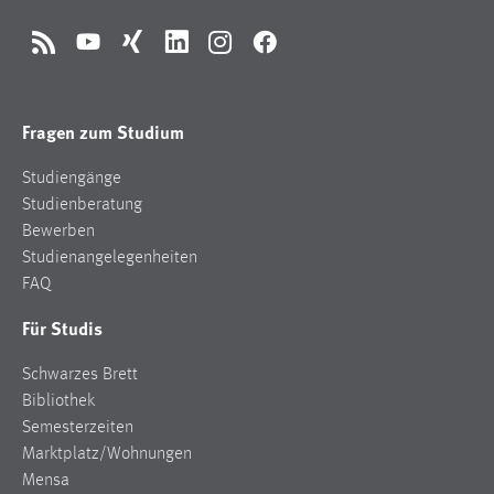
Cookie Laufzeit:
RSS
YouTube
Xing
LinkedIn
Instagram
Facebook
Max. 13 Monate
Fragen zum Studium
MARKETING
Studiengänge
Marketing Cookies werden von Drittanbietern
Studienberatung
verwendet, um personalisierte Werbung anzuzeigen.
Bewerben
Sie tun dies, indem sie Besucher über Websites
Studienangelegenheiten
hinweg verfolgen.
FAQ
Google Ads
Für Studis
Name:
Schwarzes Brett
_gcl_au
Bibliothek
Anbieter:
Semesterzeiten
Google Ireland Limited
Marktplatz/Wohnungen
Mensa
Zweck: