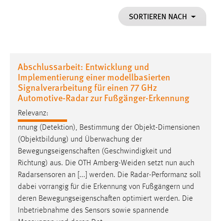
1 Jahr
SORTIEREN NACH
Performance
Name:
Abschlussarbeit: Entwicklung und
staticfilecache
Implementierung einer modellbasierten
Signalverarbeitung für einen 77 GHz
Zweck:
Automotive-Radar zur Fußgänger-Erkennung
Für performante Seitenauslieferung wird in diesem Cookie
gespeichert, ob man eingeloggt ist.
Relevanz:
nnung (Detektion), Bestimmung der Objekt-Dimensionen
Sprachpräferenz
(Objektbildung) und Überwachung der
Bewegungseigenschaften
(Geschwindigkeit und
Name:
Richtung) aus. Die OTH Amberg-Weiden setzt nun auch
site-language-preference
Radarsensoren an [...] werden. Die Radar-Performanz soll
Zweck:
dabei vorrangig für die Erkennung von Fußgängern und
Das Cookie speichert die gewählte Sprache der Website.
deren
Bewegungseigenschaften
optimiert werden. Die
Inbetriebnahme des Sensors sowie spannende
Cookie Laufzeit: