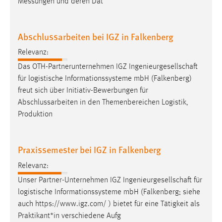
Messungen und deren Dat
30 Tage
Chat
Abschlussarbeiten bei IGZ in Falkenberg
Name:
Relevanz:
MibewSessionID, MIBEW_UserID, mibew_locale, mibew-
Das OTH-Partnerunternehmen IGZ
Ingenieurgesellschaft
chat-frame-style-5e9dbeb1811c0446
für logistische Informationssysteme mbH (Falkenberg)
freut sich über Initiativ-Bewerbungen für
Zweck:
Wird benötigt um die Chatfunktion nutzen zu können.
Abschlussarbeiten in den Themenbereichen Logistik,
Produktion
Cookie Laufzeit:
MibewSessionID, mibew-chat-frame-style-
5e9dbeb1811c0446 = Sitzungslaufzeit, mibew_locale = 3
Praxissemester bei IGZ in Falkenberg
Jahre, MIBEW_UserID = 1 Jahr
Relevanz:
Login
Unser Partner-Unternehmen IGZ
Ingenieurgesellschaft
für
logistische Informationssysteme mbH (Falkenberg; siehe
Name:
auch https://www.igz.com/ ) bietet für eine Tätigkeit als
fe_user, be_user, be_lastLoginProvider
Praktikant*in verschiedene Aufg