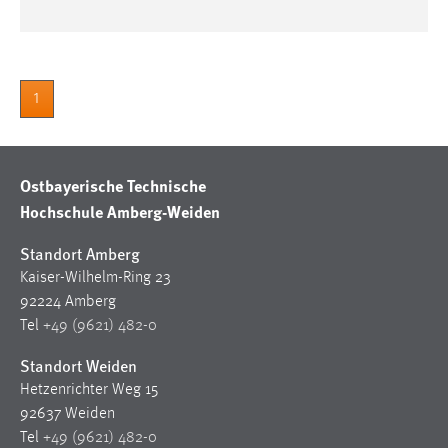
Zweck:
Dieser Cookie ist notwendig um sich an der Website
einloggen zu können.
Cookie Laufzeit:
1
24 Stunden
Ostbayerische Technische
STATISTIK
Hochschule Amberg-Weiden
Statistik Cookies erfassen Informationen anonym.
Standort Amberg
Diese Informationen helfen uns zu verstehen, wie
Kaiser-Wilhelm-Ring 23
unsere Besucher unsere Website nutzen.
92224 Amberg
Matomo
Tel
+49 (9621) 482-0
Standort Weiden
Name:
_pk_ref, _pk_cvar, _pk_id, _pk_ses
Hetzenrichter Weg 15
92637 Weiden
Zweck:
Tel
+49 (9621) 482-0
Zugriffsstatistik