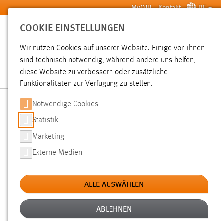
Zum Hauptinhalt springen
MyOTH
Kontakt
DE
COOKIE EINSTELLUNGEN
SUCHE
Wir nutzen Cookies auf unserer Website. Einige von ihnen
sind technisch notwendig, während andere uns helfen,
diese Website zu verbessern oder zusätzliche
JETZT BEWERBEN
Funktionalitäten zur Verfügung zu stellen.
Notwendige Cookies
SUCHE
Statistik
Marketing
FILTER
Externe Medien
Typ
ALLE AUSWÄHLEN
Erstellungsdatum
ABLEHNEN