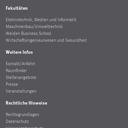
Conversion-Tracking
Fakultäten
Cookie Laufzeit:
Elektrotechnik, Medien und Informatik
3 Monate
Maschinenbau/Umwelttechnik
Weiden Business School
Facebook Pixel
Wirtschaftsingenieurwesen und Gesundheit
Name:
Weitere Infos
_fbp
Kontakt/Anfahrt
Anbieter:
Raumfinder
Facebook
Stellenangebote
Zweck:
Presse
Conversion-Tracking
Veranstaltungen
Cookie Laufzeit:
Rechtliche Hinweise
3 Monate
Rechtsgrundlagen
Datenschutz