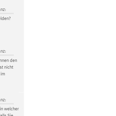
nz:
lden?
nz:
innen den
st nicht
 im
nz:
 in welcher
alls Sie