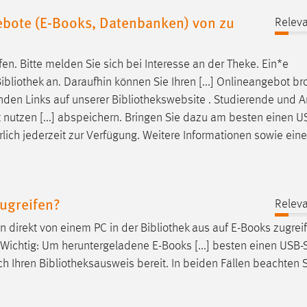
ebote (E-Books, Datenbanken) von zu
Releva
en. Bitte melden Sie sich bei Interesse an der Theke. Ein*e
ibliothek
an. Daraufhin können Sie Ihren [...] Onlineangebot b
nden Links auf unserer
Bibliothekswebsite
. Studierende und A
 nutzen [...] abspeichern. Bringen Sie dazu am besten einen US
lich jederzeit zur Verfügung. Weitere Informationen sowie ein
ugreifen?
Releva
 direkt von einem PC in der
Bibliothek
aus auf E-Books zugreif
 Wichtig: Um heruntergeladene E-Books [...] besten einen USB-S
ch Ihren
Bibliotheksausweis
bereit. In beiden Fällen beachten Si