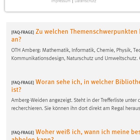
Impressum
|
Datenschutz
NOTWENDIGE COOKIES
Notwendige Cookies ermöglichen grundlegende
Funktionen und sind für die einwandfreie Funktion der
Zu welchen Themenschwerpunkten b
Website erforderlich.
[FAQ-FRAGE]
an?
Einverständnis
OTH Amberg: Mathematik, Informatik, Chemie, Physik, T
Kommunikationsdesign, Naturschutz und Umweltschutz. O
Name:
cookie_consent
Zweck:
Dieser Cookie speichert die
ausgewählten Einverständnis-Optionen
Woran sehe ich, in welcher Biblio
[FAQ-FRAGE]
des Benutzers
ist?
Cookie Laufzeit:
1 Jahr
Amberg-Weiden angezeigt. Steht in der Trefferliste unter de
recherchieren. Sie können ihn dort direkt am Regal herau
Performance
Name:
staticfilecache
Woher weiß ich, wann ich meine best
[FAQ-FRAGE]
abholen kann?
Zweck:
Für performante Seitenauslieferung wird