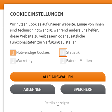
Zum Hauptinhalt springen
COOKIE EINSTELLUNGEN
Wir nutzen Cookies auf unserer Website. Einige von ihnen
sind technisch notwendig, während andere uns helfen,
diese Website zu verbessern oder zusätzliche
SUCHE
Funktionalitäten zur Verfügung zu stellen.
Notwendige Cookies
Statistik
Marketing
Externe Medien
ALLE AUSWÄHLEN
TYP: FAQ
ALTER: ÜBER EIN JAHR
Aktive Filter:
ABLEHNEN
SPEICHERN
Gesucht nach "bibliothek".
Es wurden 40 Ergebnisse gefun
Details anzeigen