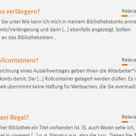
us verlängern?
Releva
 Sie unter Wie kann ich mich in meinem
Bibliothekskonto
anme
nto/Verlängerung und dann [...] ebenfalls angezeigt. Sollten
t an das
Bibliotheksteam
.
ollcontainern?
Releva
eichnung eines Ausleihvertrages geben Ihnen die Mitarbeiter*
onto damit. Der [...] Rollcontainer gelagert werden dürfen. Es i
hek
übernimmt keine Haftung für Wertsachen, die Sie eventuell
 am Regal?
Releva
cher
Bibliothek
ein Titel vorhanden ist. (S. auch Woran sehe ich,
n unserem [...] o. g. Signatur aus, also die 100 . Ziehen Sie, f