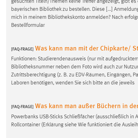
gesuchten Titeln/Themen keine Treffer angezeigt, gibt es
externen Medien Cookies gesetzt.
bayerischen
Bibliothek
zu bestellen. Diese [...] Anmeldun
mich in meinem
Bibliothekskonto
anmelden? Nach erfolgre
YouTube
Bestellformular
Vimeo
Was kann man mit der Chipkarte/ S
[FAQ-FRAGE]
Funktionen: Studierendenausweis (nur mit aufgedrucktem
Bibliotheksnummer
neben dem Foto wird auch zur Nutzung
Zutrittsberechtigung (z. B. zu EDV-Räumen, Eingängen, Pa
Laboren benötigen, wenden Sie sich bitte an die jeweils
Was kann man außer Büchern in den
[FAQ-FRAGE]
Powerbanks USB-Sticks Schließfächer (ausschließlich in A
Rollcontainer (Erklärung siehe Wie funktioniert die Auslei