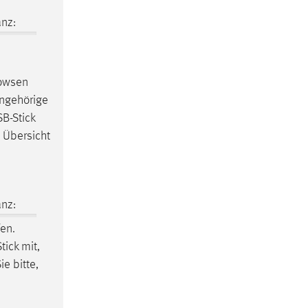
nz:
rowsen
ngehörige
B-Stick
e Übersicht
nz:
en.
tick mit,
e bitte,