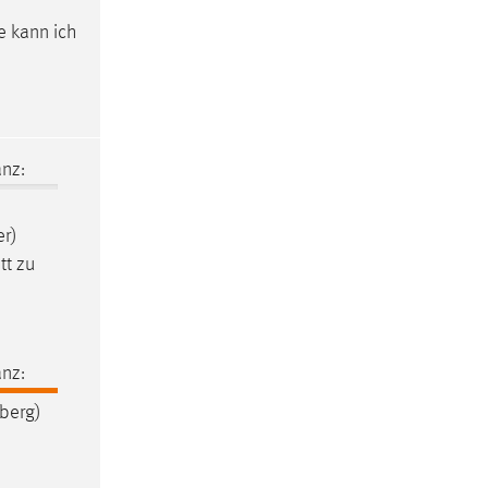
e kann ich
nz:
er)
tt zu
nz:
mberg)