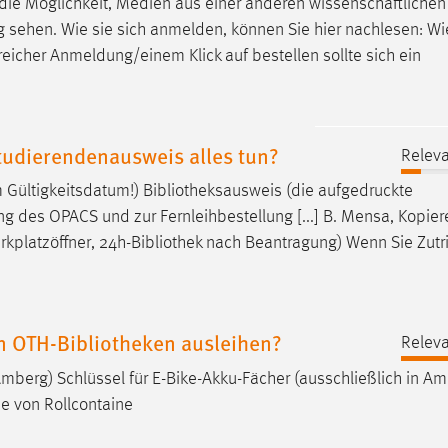
 die Möglichkeit, Medien aus einer anderen wissenschaftlichen
g sehen. Wie sie sich anmelden, können Sie hier nachlesen: Wi
icher Anmeldung/einem Klick auf bestellen sollte sich ein
tudierendenausweis alles tun?
Releva
 Gültigkeitsdatum!)
Bibliotheksausweis
(die aufgedruckte
 des OPACS und zur Fernleihbestellung [...] B. Mensa, Kopier
rkplatzöffner, 24h-
Bibliothek
nach Beantragung) Wenn Sie Zutri
 OTH-Bibliotheken ausleihen?
Releva
mberg) Schlüssel für E-Bike-Akku-Fächer (ausschließlich in A
he von Rollcontaine