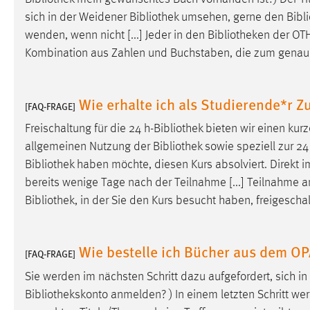
Anbieter:
Google Ireland Limited
sich in der Weidener
Bibliothek
umsehen, gerne den
Bibl
wenden, wenn nicht [...] Jeder in den
Bibliotheken
der OTH
Zweck:
Conversion-Tracking
Kombination aus Zahlen und Buchstaben, die zum genauen 
Cookie Laufzeit:
3 Monate
Wie erhalte ich als Studierende*r 
[FAQ-FRAGE]
Facebook Pixel
Freischaltung für die 24 h-
Bibliothek
bieten wir einen kurz
Name:
_fbp
allgemeinen Nutzung der
Bibliothek
sowie speziell zur 24
Anbieter:
Facebook
Bibliothek
haben möchte, diesen Kurs absolviert. Direkt i
bereits wenige Tage nach der Teilnahme [...] Teilnahme am
Zweck:
Conversion-Tracking
Bibliothek
, in der Sie den Kurs besucht haben, freigesch
Cookie Laufzeit:
3 Monate
Wie bestelle ich Bücher aus dem O
[FAQ-FRAGE]
EXTERNE MEDIEN
Sie werden im nächsten Schritt dazu aufgefordert, sich i
Um Inhalte von Videoplattformen und Social Media
Bibliothekskonto
anmelden? ) In einem letzten Schritt we
Plattformen anzeigen zu können, werden von diesen