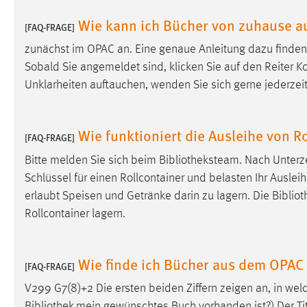
Wie kann ich Bücher von zuhause a
[FAQ-FRAGE]
Matomo
zunächst im OPAC an. Eine genaue Anleitung dazu finden
Name:
_pk_ref, _pk_cvar, _pk_id, _pk_ses
Sobald Sie angemeldet sind, klicken Sie auf den Reiter Ko
Zweck:
Zugriffsstatistik
Unklarheiten auftauchen, wenden Sie sich gerne jederzei
Cookie Laufzeit:
Max. 13 Monate
Wie funktioniert die Ausleihe von R
[FAQ-FRAGE]
Bitte melden Sie sich beim
Bibliotheksteam
. Nach Unterz
MARKETING
Schlüssel für einen Rollcontainer und belasten Ihr Ausleihk
Marketing Cookies werden von Drittanbietern
erlaubt Speisen und Getränke darin zu lagern. Die
Bibliot
verwendet, um personalisierte Werbung anzuzeigen.
Rollcontainer lagern.
Sie tun dies, indem sie Besucher über Websites
hinweg verfolgen.
Wie finde ich Bücher aus dem OPAC
[FAQ-FRAGE]
Google Ads
V299 G7(8)+2 Die ersten beiden Ziffern zeigen an, in wel
Name:
_gcl_au
Bibliothek
mein gewünschtes Buch vorhanden ist?) Der Titel i