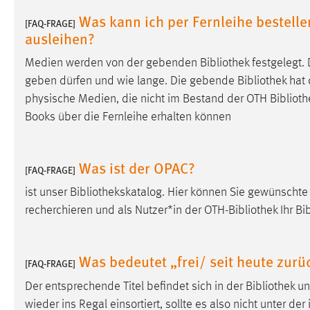
Was kann ich per Fernleihe bestelle
[FAQ-FRAGE]
ausleihen?
Medien werden von der gebenden
Bibliothek
festgelegt. 
geben dürfen und wie lange. Die gebende
Bibliothek
hat 
physische Medien, die nicht im Bestand der OTH
Bibliot
Books über die Fernleihe erhalten können
Was ist der OPAC?
[FAQ-FRAGE]
ist unser
Bibliothekskatalog
. Hier können Sie gewünschte
recherchieren und als Nutzer*in der OTH-
Bibliothek
Ihr
Bi
Was bedeutet „frei/ seit heute zur
[FAQ-FRAGE]
Der entsprechende Titel befindet sich in der
Bibliothek
un
wieder ins Regal einsortiert, sollte es also nicht unter d