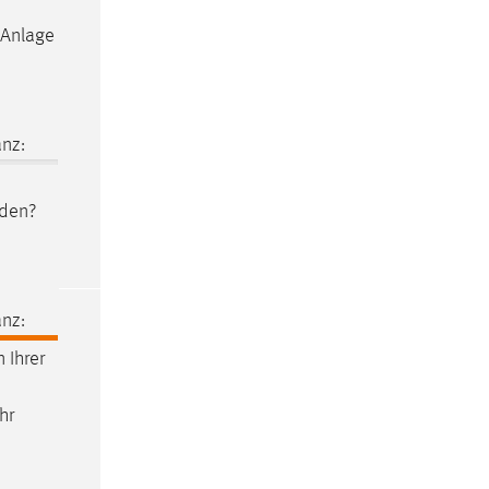
 Anlage
nz:
den?
nz:
 Ihrer
hr