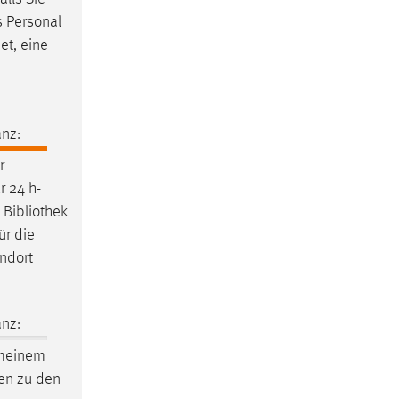
s Personal
et, eine
nz:
r
r 24 h-
e
Bibliothek
ür die
andort
nz:
 meinem
en
zu den