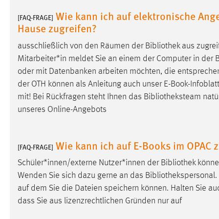
Cookie Laufzeit:
MibewSessionID, mibew-chat-frame-
Wie kann ich auf elektronische Ang
[FAQ-FRAGE]
style-5e9dbeb1811c0446 =
Hause zugreifen?
Sitzungslaufzeit, mibew_locale = 3
Jahre, MIBEW_UserID = 1 Jahr
ausschließlich von den Räumen der
Bibliothek
aus zugreif
Mitarbeiter*in meldet Sie an einem der Computer in der
B
Login
oder mit Datenbanken arbeiten möchten, die entspreche
der OTH können als Anleitung auch unser E-Book-Infoblatt
Name:
fe_user, be_user, be_lastLoginProvider
mit! Bei Rückfragen steht Ihnen das
Bibliotheksteam
natür
Zweck:
unseres Online-Angebots
Dieser Cookie ist notwendig um sich an
der Website einloggen zu können.
Cookie Laufzeit:
24 Stunden
Wie kann ich auf E-Books im OPAC z
[FAQ-FRAGE]
Schüler*innen/externe Nutzer*innen der
Bibliothek
können
Wenden Sie sich dazu gerne an das
Bibliothekspersonal
.
STATISTIK
auf dem Sie die Dateien speichern können. Halten Sie au
Statistik Cookies erfassen Informationen anonym.
dass Sie aus lizenzrechtlichen Gründen nur auf
Diese Informationen helfen uns zu verstehen, wie
unsere Besucher unsere Website nutzen.