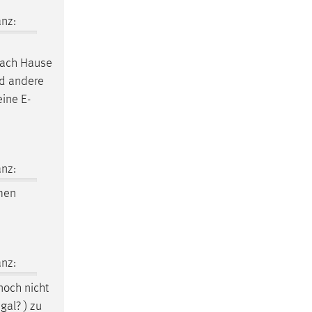
nz:
 nach Hause
nd andere
eine E-
nz:
emen
nz:
noch nicht
gal? ) zu