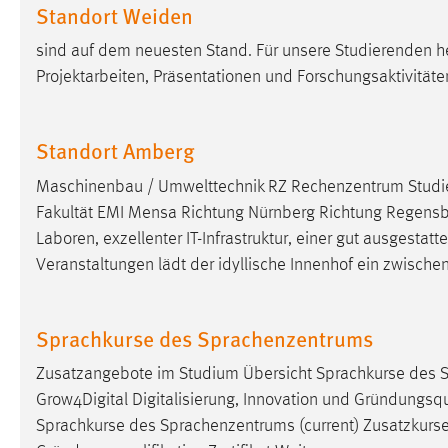
Standort Weiden
Matomo
sind auf dem neuesten Stand. Für unsere Studierenden h
Projektarbeiten, Präsentationen und Forschungsaktivität
Name:
_pk_ref, _pk_cvar, _pk_id, _pk_ses
Zweck:
Zugriffsstatistik
Standort Amberg
Cookie Laufzeit:
Max. 13 Monate
Maschinenbau / Umwelttechnik RZ Rechenzentrum Studie
Fakultät EMI Mensa Richtung Nürnberg Richtung Regensbu
MARKETING
Laboren, exzellenter IT-Infrastruktur, einer gut ausgestatt
Veranstaltungen lädt der idyllische Innenhof ein zwische
Marketing Cookies werden von Drittanbietern
verwendet, um personalisierte Werbung anzuzeigen.
Sie tun dies, indem sie Besucher über Websites
Sprachkurse des Sprachenzentrums
hinweg verfolgen.
Zusatzangebote im Studium Übersicht Sprachkurse des S
Google Ads
Grow4Digital Digitalisierung, Innovation und Gründungsqua
Sprachkurse des Sprachenzentrums (current) Zusatzkurs
Name:
_gcl_au