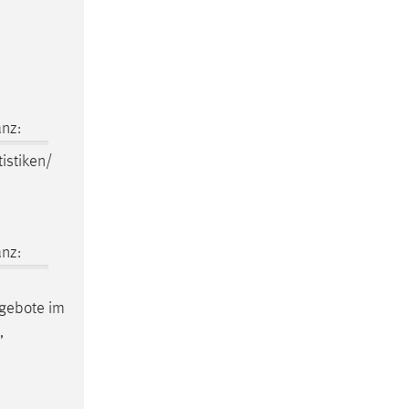
nz:
tistiken/
nz:
ngebote im
,