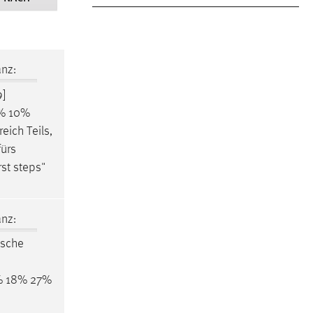
nz:
9]
0% 10%
eich Teils,
fürs
st steps"
nz:
ische
% 18% 27%