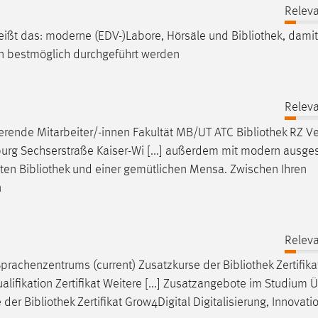
Releva
eißt das: moderne (EDV-)Labore, Hörsäle und
Bibliothek
, damit
en bestmöglich durchgeführt werden
Releva
rende Mitarbeiter/-innen Fakultät MB/UT ATC
Bibliothek
RZ Ve
rg Sechserstraße Kaiser-Wi [...] außerdem mit modern ausges
eten
Bibliothek
und einer gemütlichen Mensa. Zwischen Ihren
n
Releva
prachenzentrums (current) Zusatzkurse der
Bibliothek
Zertifika
lifikation Zertifikat Weitere [...] Zusatzangebote im Studium 
e der
Bibliothek
Zertifikat Grow4Digital Digitalisierung, Innovati