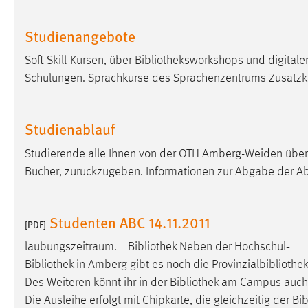
in diesem Cookie gespeichert, ob man
eingeloggt ist.
Studienangebote
Soft-Skill-Kursen, über
Bibliotheksworkshops
und digitale
Sprachpräferenz
Schulungen. Sprachkurse des Sprachenzentrums Zusatzk
Name:
site-language-preference
Zweck:
Das Cookie speichert die gewählte
Studienablauf
Sprache der Website.
Studierende alle Ihnen von der OTH Amberg-Weiden übe
Cookie Laufzeit:
30 Tage
Bücher, zurückzugeben. Informationen zur Abgabe der A
Chat
Studenten ABC 14.11.2011
[PDF]
Name:
MibewSessionID, MIBEW_UserID,
mibew_locale, mibew-chat-frame-style-
laubungszeitraum.
Bibliothek
Neben der Hochschul‐
5e9dbeb1811c0446
Bibliothek
in Amberg gibt es noch die Provinzialbibliothe
Des Weiteren könnt ihr in der
Bibliothek
am Campus auch B
Zweck:
Wird benötigt um die Chatfunktion
nutzen zu können.
Die Ausleihe erfolgt mit Chipkarte, die gleichzeitig der B