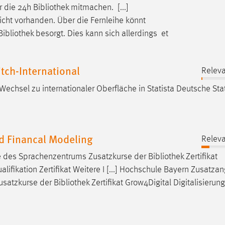
r die 24h
Bibliothek
mitmachen. [...]
icht vorhanden. Über die Fernleihe könnt
Bibliothek
besorgt. Dies kann sich allerdings et
tch-International
Releva
 Wechsel zu internationaler Oberfläche in Statista Deutsche Sta
nd Financal Modeling
Releva
e des Sprachenzentrums Zusatzkurse der
Bibliothek
Zertifikat
lifikation Zertifikat Weitere I [...] Hochschule Bayern Zusatza
usatzkurse der
Bibliothek
Zertifikat Grow4Digital Digitalisierung