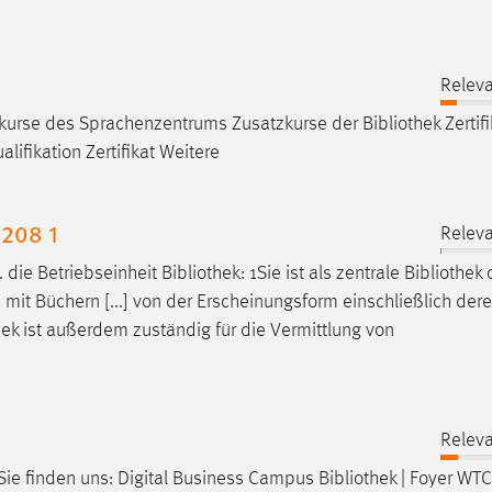
Releva
kurse des Sprachenzentrums Zusatzkurse der
Bibliothek
Zertifi
lifikation Zertifikat Weitere
208 1
Releva
. die Betriebseinheit
Bibliothek
: 1Sie ist als zentrale
Bibliothek
o
 mit Büchern [...] von der Erscheinungsform einschließlich der
hek
ist außerdem zuständig für die Vermittlung von
Releva
 Sie finden uns: Digital Business Campus
Bibliothek
| Foyer WTC