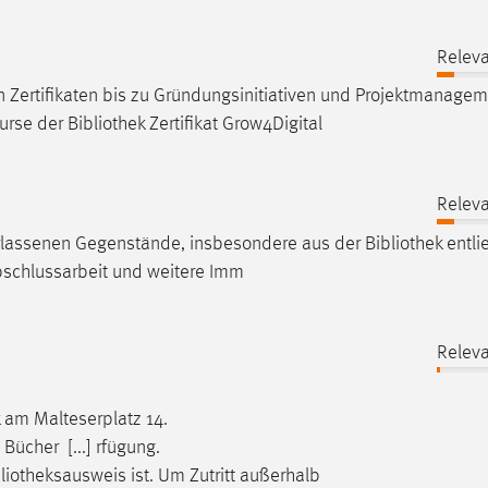
Releva
n Zertifikaten bis zu Gründungsinitiativen und Projektmanagem
urse der
Bibliothek
Zertifikat Grow4Digital
Releva
rlassenen Gegenstände, insbesondere aus der
Bibliothek
entli
bschlussarbeit und weitere Imm
Releva
k am Malteserplatz 14.
ücher [...] rfügung.
ibliotheksausweis ist. Um Zutritt außerhalb