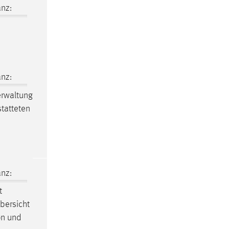
nz:
nz:
rwaltung
tatteten
nz:
t
Übersicht
on und