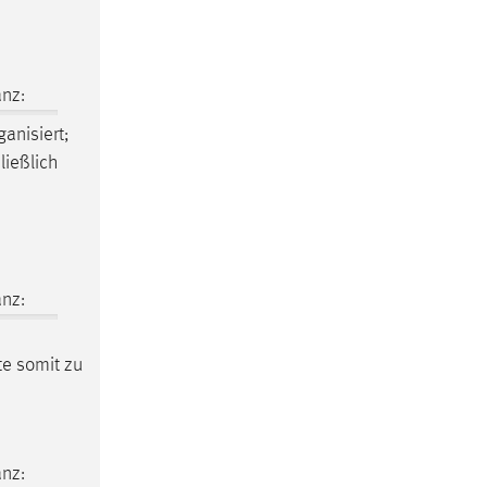
nz:
anisiert;
ließlich
nz:
te somit zu
nz: