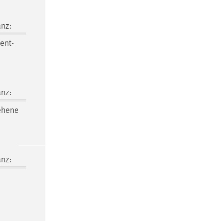
nz:
ent-
nz:
ehene
nz: