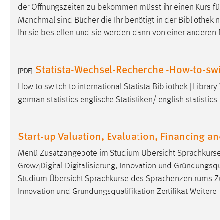
der Öffnungszeiten zu bekommen müsst ihr einen Kurs fü
Cookie Laufzeit:
MibewSessionID, mibew-chat-frame-
Manchmal sind Bücher die Ihr benötigt in der
Bibliothek
n
style-5e9dbeb1811c0446 =
Sitzungslaufzeit, mibew_locale = 3
Ihr sie bestellen und sie werden dann von einer anderen
Jahre, MIBEW_UserID = 1 Jahr
Statista-Wechsel-Recherche -How-to-swi
[PDF]
Login
How to switch to international Statista
Bibliothek
| Library
Name:
fe_user, be_user, be_lastLoginProvider
german statistics englische Statistiken/ english statistics
Zweck:
Dieser Cookie ist notwendig um sich an
der Website einloggen zu können.
Start-up Valuation, Evaluation, Financing a
Cookie Laufzeit:
24 Stunden
Menü Zusatzangebote im Studium Übersicht Sprachkurs
Grow4Digital Digitalisierung, Innovation und Gründungsqua
STATISTIK
Studium Übersicht Sprachkurse des Sprachenzentrums Z
Innovation und Gründungsqualifikation Zertifikat Weitere
Statistik Cookies erfassen Informationen anonym.
Diese Informationen helfen uns zu verstehen, wie
unsere Besucher unsere Website nutzen.