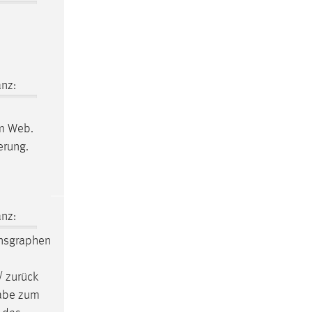
nz:
im Web.
erung.
nz:
onsgraphen
/ zurück
gabe zum