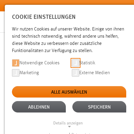
Zum Hauptinhalt springen
COOKIE EINSTELLUNGEN
Wir nutzen Cookies auf unserer Website. Einige von ihnen
sind technisch notwendig, während andere uns helfen,
diese Website zu verbessern oder zusätzliche
SUCHE
Funktionalitäten zur Verfügung zu stellen.
Notwendige Cookies
Statistik
Marketing
Externe Medien
ALLE AUSWÄHLEN
ALTER: ÜBER EIN JAHR
ALLE FILTER EN
Aktive Filter:
ABLEHNEN
SPEICHERN
Gesucht nach "bibliothek".
Es wurden 538 Ergebnisse gefu
Details anzeigen