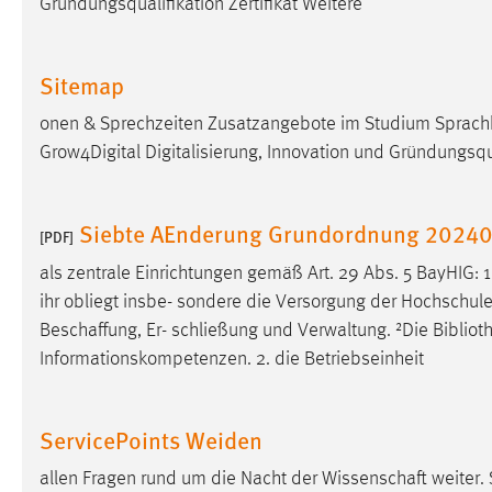
Gründungsqualifikation Zertifikat Weitere
Anbieter:
Google Ireland Limited
Zweck:
Conversion-Tracking
Sitemap
Cookie Laufzeit:
3 Monate
onen & Sprechzeiten Zusatzangebote im Studium Sprach
Grow4Digital Digitalisierung, Innovation und Gründungsqua
Facebook Pixel
Name:
_fbp
Siebte AEnderung Grundordnung 20240
[PDF]
Anbieter:
Facebook
als zentrale Einrichtungen gemäß Art. 29 Abs. 5 BayHIG: 1
Zweck:
Conversion-Tracking
ihr obliegt insbe- sondere die Versorgung der Hochschule
Beschaffung, Er- schließung und Verwaltung. ²Die
Bibliot
Cookie Laufzeit:
3 Monate
Informationskompetenzen. 2. die Betriebseinheit
EXTERNE MEDIEN
ServicePoints Weiden
Um Inhalte von Videoplattformen und Social Media
allen Fragen rund um die Nacht der Wissenschaft weiter.
Plattformen anzeigen zu können, werden von diesen