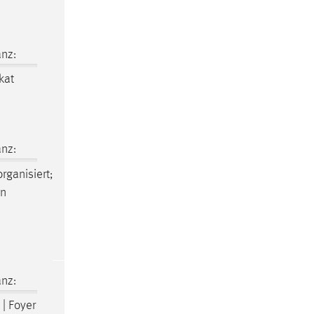
nz:
kat
nz:
rganisiert;
en
nz:
 | Foyer