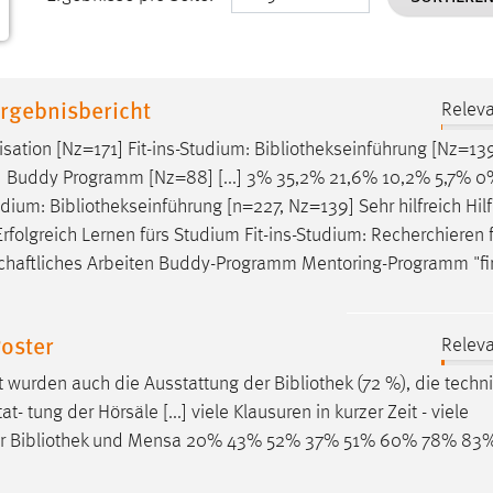
rgebnisbericht
Releva
sation [Nz=171] Fit-ins-Studium:
Bibliothekseinführung
[Nz=13
0] Buddy Programm [Nz=88] [...] 3% 35,2% 21,6% 10,2% 5,7% 
udium:
Bibliothekseinführung
[n=227, Nz=139] Sehr hilfreich Hilfr
um: Erfolgreich Lernen fürs Studium Fit-ins-Studium: Recherchieren 
chaftliches Arbeiten Buddy-Programm Mentoring-Programm "fir
oster
Releva
ut wurden auch die Ausstattung der
Bibliothek
(72 %), die techn
tung der Hörsäle [...] viele Klausuren in kurzer Zeit - viele
er
Bibliothek
und Mensa 20% 43% 52% 37% 51% 60% 78% 83