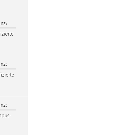
nz:
izierte
nz:
izierte
nz:
mpus-