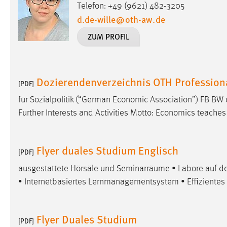
Telefon: +49 (9621) 482-3205
Cookie Laufzeit:
MibewSessionID, mibew-chat-frame-
d.de-wille
@
oth-aw
.
de
style-5e9dbeb1811c0446 =
Sitzungslaufzeit, mibew_locale = 3
ZUM PROFIL
Jahre, MIBEW_UserID = 1 Jahr
Login
Dozierendenverzeichnis OTH Professio
[PDF]
Name:
fe_user, be_user, be_lastLoginProvider
für Sozialpolitik (“German Economic Association”) FB 
Zweck:
Further Interests and Activities Motto: Economics teache
Dieser Cookie ist notwendig um sich an
der Website einloggen zu können.
Cookie Laufzeit:
24 Stunden
Flyer duales Studium Englisch
[PDF]
ausgestattete Hörsäle und Seminarräume • Labore auf d
• Internetbasiertes Lernmanagementsystem • Effizientes 
STATISTIK
Statistik Cookies erfassen Informationen anonym.
Diese Informationen helfen uns zu verstehen, wie
Flyer Duales Studium
[PDF]
unsere Besucher unsere Website nutzen.