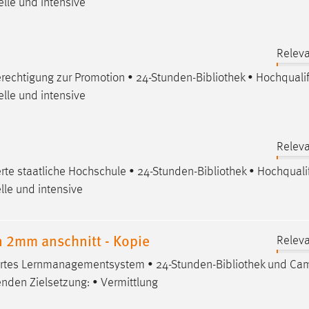
elle und intensive
Releva
rechtigung zur Promotion • 24-Stunden-
Bibliothek
• Hochqualif
elle und intensive
Releva
rte staatliche Hochschule • 24-Stunden-
Bibliothek
• Hochqualif
lle und intensive
 2mm anschnitt - Kopie
Releva
iertes Lernmanagementsystem • 24-Stunden-
Bibliothek
und Ca
enden Zielsetzung: • Vermittlung