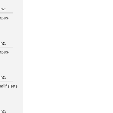
nz:
mpus-
nz:
mpus-
nz:
lifizierte
nz: