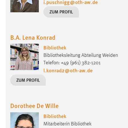
i.puschnigg
@
oth-aw
.
de
in diesem Cookie gespeichert, ob man
ZUM PROFIL
eingeloggt ist.
Sprachpräferenz
B.A. Lena Konrad
Name:
site-language-preference
Bibliothek
Zweck:
Das Cookie speichert die gewählte
Bibliotheksleitung Abteilung Weiden
Sprache der Website.
Telefon: +49 (961) 382-1201
Cookie Laufzeit:
30 Tage
l.konrad2
@
oth-aw
.
de
ZUM PROFIL
Chat
Name:
MibewSessionID, MIBEW_UserID,
mibew_locale, mibew-chat-frame-style-
Dorothee De Wille
5e9dbeb1811c0446
Bibliothek
Zweck:
Wird benötigt um die Chatfunktion
Mitarbeiterin Bibliothek
nutzen zu können.