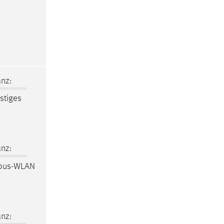
nz:
stiges
nz:
pus-WLAN
nz: