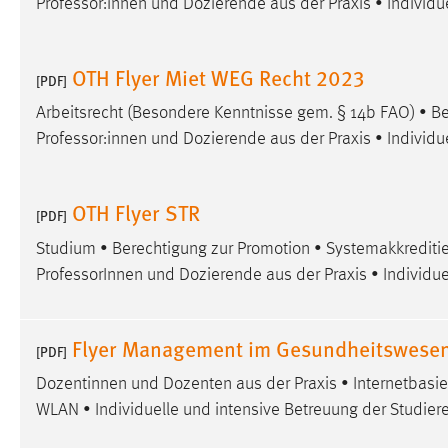
Professor:innen und Dozierende aus der Praxis • Individu
Anbieter:
Google Ireland Limited
Zweck:
Conversion-Tracking
OTH Flyer Miet WEG Recht 2023
[PDF]
Cookie Laufzeit:
3 Monate
Arbeitsrecht (Besondere Kenntnisse gem. § 14b FAO) • Be
Professor:innen und Dozierende aus der Praxis • Individu
Facebook Pixel
Name:
_fbp
OTH Flyer STR
[PDF]
Anbieter:
Facebook
Studium • Berechtigung zur Promotion • Systemakkreditie
Zweck:
Conversion-Tracking
ProfessorInnen und Dozierende aus der Praxis • Individue
Cookie Laufzeit:
3 Monate
Flyer Management im Gesundheitswesen
[PDF]
Dozentinnen und Dozenten aus der Praxis • Internetbas
EXTERNE MEDIEN
WLAN • Individuelle und intensive Betreuung der Studier
Um Inhalte von Videoplattformen und Social Media
Plattformen anzeigen zu können, werden von diesen