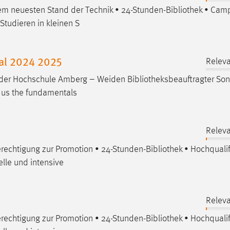
em neuesten Stand der Technik • 24-Stunden-
Bibliothek
• Cam
Studieren in kleinen S
al 2024 2025
Releva
BW der Hochschule Amberg – Weiden
Bibliotheksbeauftragter
Son
s us the fundamentals
Releva
rechtigung zur Promotion • 24-Stunden-
Bibliothek
• Hochqualif
elle und intensive
Releva
rechtigung zur Promotion • 24-Stunden-
Bibliothek
• Hochqualif