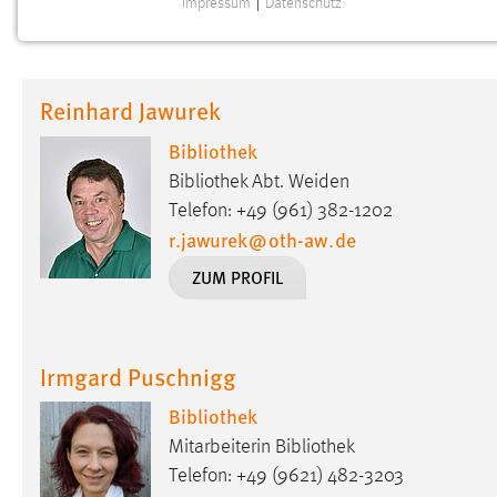
Impressum
|
Datenschutz
NOTWENDIGE COOKIES
Notwendige Cookies ermöglichen grundlegende
Funktionen und sind für die einwandfreie Funktion der
Reinhard Jawurek
Website erforderlich.
Bibliothek
Einverständnis
Bibliothek Abt. Weiden
Name:
Telefon: +49 (961) 382-1202
cookie_consent
r.jawurek
@
oth-aw
.
de
Zweck:
Dieser Cookie speichert die
ZUM PROFIL
ausgewählten Einverständnis-Optionen
des Benutzers
Cookie Laufzeit:
1 Jahr
Irmgard Puschnigg
Performance
Bibliothek
Mitarbeiterin Bibliothek
Name:
staticfilecache
Telefon: +49 (9621) 482-3203
Zweck:
Für performante Seitenauslieferung wird