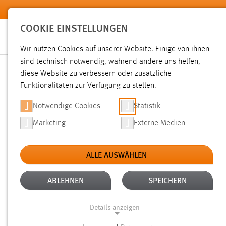
Zum Hauptinhalt springen
COOKIE EINSTELLUNGEN
Wir nutzen Cookies auf unserer Website. Einige von ihnen
sind technisch notwendig, während andere uns helfen,
diese Website zu verbessern oder zusätzliche
SUCHE
Funktionalitäten zur Verfügung zu stellen.
Notwendige Cookies
Statistik
Marketing
Externe Medien
ALLE AUSWÄHLEN
ALTER: ÜBER EIN JAHR
ALLE FILTER EN
Aktive Filter:
ABLEHNEN
SPEICHERN
Gesucht nach "bibliothek".
Es wurden 257 Ergebnisse gefu
Details anzeigen