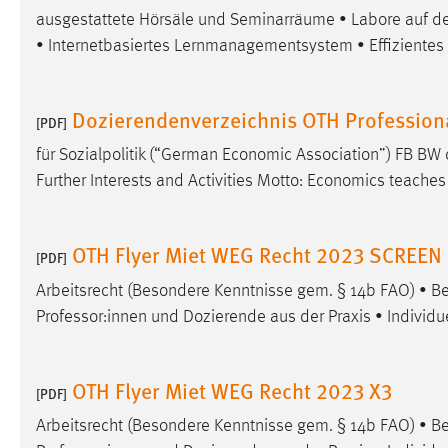
ausgestattete Hörsäle und Seminarräume • Labore auf d
Matomo
• Internetbasiertes Lernmanagementsystem • Effizientes 
Name:
_pk_ref, _pk_cvar, _pk_id, _pk_ses
Dozierendenverzeichnis OTH Profession
Zweck:
[PDF]
Zugriffsstatistik
für Sozialpolitik (“German Economic Association”) FB 
Cookie Laufzeit:
Max. 13 Monate
Further Interests and Activities Motto: Economics teache
MARKETING
OTH Flyer Miet WEG Recht 2023 SCREEN
[PDF]
Marketing Cookies werden von Drittanbietern
Arbeitsrecht (Besondere Kenntnisse gem. § 14b FAO) • Be
verwendet, um personalisierte Werbung anzuzeigen.
Professor:innen und Dozierende aus der Praxis • Individu
Sie tun dies, indem sie Besucher über Websites
hinweg verfolgen.
OTH Flyer Miet WEG Recht 2023 X3
Google Ads
[PDF]
Arbeitsrecht (Besondere Kenntnisse gem. § 14b FAO) • Be
Name:
_gcl_au