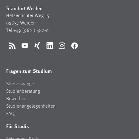
Standort Weiden
Cookie Laufzeit:
Hetzenrichter Weg 15
Max. 13 Monate
92637 Weiden
Tel
+49 (9621) 482-0
MARKETING
RSS
YouTube
Xing
LinkedIn
Instagram
Facebook
Marketing Cookies werden von Drittanbietern
verwendet, um personalisierte Werbung anzuzeigen.
Sie tun dies, indem sie Besucher über Websites
Fragen zum Studium
hinweg verfolgen.
Studiengänge
Google Ads
Studienberatung
Bewerben
Name:
Studienangelegenheiten
_gcl_au
FAQ
Anbieter:
Für Studis
Google Ireland Limited
Zweck: