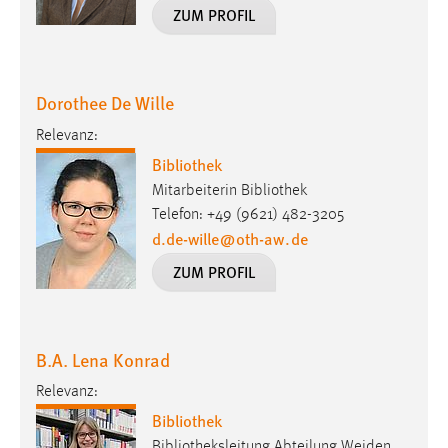
30 Tage
ZUM PROFIL
Chat
Dorothee De Wille
Name:
MibewSessionID, MIBEW_UserID, mibew_locale, mibew-
Relevanz:
chat-frame-style-5e9dbeb1811c0446
Bibliothek
Zweck:
Mitarbeiterin Bibliothek
Wird benötigt um die Chatfunktion nutzen zu können.
Telefon: +49 (9621) 482-3205
d.de-wille
@
oth-aw
.
de
Cookie Laufzeit:
MibewSessionID, mibew-chat-frame-style-
ZUM PROFIL
5e9dbeb1811c0446 = Sitzungslaufzeit, mibew_locale = 3
Jahre, MIBEW_UserID = 1 Jahr
B.A. Lena Konrad
Login
Relevanz:
Name:
Bibliothek
fe_user, be_user, be_lastLoginProvider
Bibliotheksleitung Abteilung Weiden