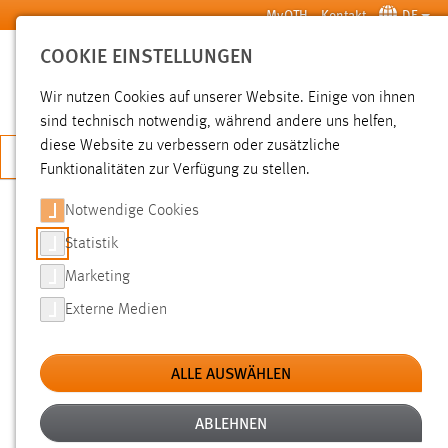
Zum Hauptinhalt springen
MyOTH
Kontakt
DE
COOKIE EINSTELLUNGEN
SUCHE
Wir nutzen Cookies auf unserer Website. Einige von ihnen
sind technisch notwendig, während andere uns helfen,
diese Website zu verbessern oder zusätzliche
JETZT BEWERBEN
Funktionalitäten zur Verfügung zu stellen.
Notwendige Cookies
SUCHE
Statistik
Marketing
FILTER
Externe Medien
Typ
ALLE AUSWÄHLEN
Erstellungsdatum
ABLEHNEN