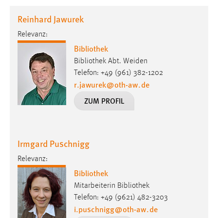
1 Jahr
Reinhard Jawurek
Relevanz:
Performance
Bibliothek
Name:
Bibliothek Abt. Weiden
staticfilecache
Telefon: +49 (961) 382-1202
r.jawurek
@
oth-aw
.
de
Zweck:
Für performante Seitenauslieferung wird in diesem Cookie
ZUM PROFIL
gespeichert, ob man eingeloggt ist.
Sprachpräferenz
Irmgard Puschnigg
Name:
Relevanz:
site-language-preference
Bibliothek
Zweck:
Mitarbeiterin Bibliothek
Das Cookie speichert die gewählte Sprache der Website.
Telefon: +49 (9621) 482-3203
i.puschnigg
@
oth-aw
.
de
Cookie Laufzeit: