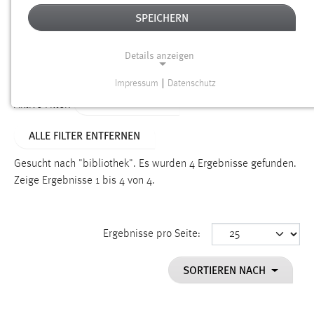
SPEICHERN
Alter
Details anzeigen
SUCHEN
Impressum
|
Datenschutz
NOTWENDIGE COOKIES
TYP: PERSONEN
Aktive Filter:
Notwendige Cookies ermöglichen grundlegende
ALLE FILTER ENTFERNEN
Funktionen und sind für die einwandfreie Funktion der
Website erforderlich.
Gesucht nach "bibliothek".
Es wurden 4 Ergebnisse gefunden.
Zeige Ergebnisse 1 bis 4 von 4.
Einverständnis
Name:
cookie_consent
Ergebnisse pro Seite:
Zweck:
SORTIEREN NACH
Dieser Cookie speichert die ausgewählten Einverständnis-
Optionen des Benutzers
Cookie Laufzeit: