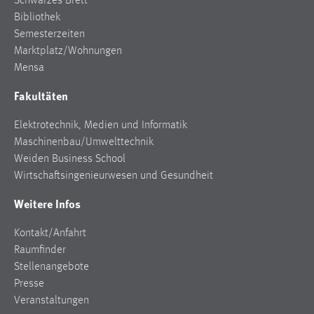
Schwarzes Brett
Conversion-Tracking
Bibliothek
Semesterzeiten
Cookie Laufzeit:
Marktplatz/Wohnungen
3 Monate
Mensa
Fakultäten
Facebook Pixel
Name:
Elektrotechnik, Medien und Informatik
_fbp
Maschinenbau/Umwelttechnik
Weiden Business School
Anbieter:
Wirtschaftsingenieurwesen und Gesundheit
Facebook
Weitere Infos
Zweck:
Conversion-Tracking
Kontakt/Anfahrt
Cookie Laufzeit:
Raumfinder
3 Monate
Stellenangebote
Presse
Veranstaltungen