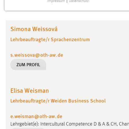
Impressum
|
Datenschutz
NOTWENDIGE COOKIES
Notwendige Cookies ermöglichen grundlegende
Funktionen und sind für die einwandfreie Funktion der
Simona Weissová
Website erforderlich.
Lehrbeauftragte/r Sprachenzentrum
Einverständnis
s.weissova
@
oth-aw
.
de
Name:
cookie_consent
ZUM PROFIL
Zweck:
Dieser Cookie speichert die
ausgewählten Einverständnis-Optionen
des Benutzers
Cookie Laufzeit:
Elisa Weisman
1 Jahr
Lehrbeauftragte/r Weiden Business School
Performance
e.weisman
@
oth-aw
.
de
Name:
staticfilecache
Lehrgebiet(e): Intercultural Competence D & A & CH, C
Zweck:
Für performante Seitenauslieferung wird