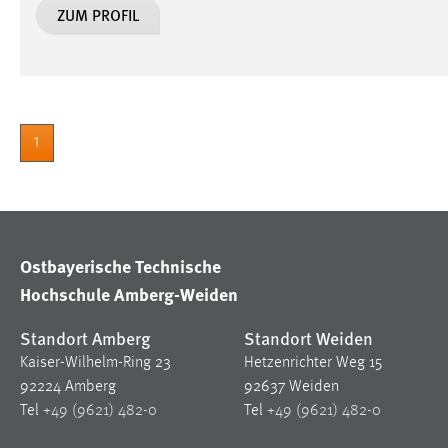
ZUM PROFIL
in diesem Cookie gespeichert, ob man
eingeloggt ist.
Sprachpräferenz
Name:
site-language-preference
1
Zweck:
Das Cookie speichert die gewählte
Sprache der Website.
Cookie Laufzeit:
30 Tage
Ostbayerische Technische
Hochschule Amberg-Weiden
Chat
Name:
MibewSessionID, MIBEW_UserID,
Standort Amberg
Standort Weiden
mibew_locale, mibew-chat-frame-style-
Kaiser-Wilhelm-Ring 23
Hetzenrichter Weg 15
5e9dbeb1811c0446
92224 Amberg
92637 Weiden
Zweck:
Tel
+49 (9621) 482-0
Tel
+49 (9621) 482-0
Wird benötigt um die Chatfunktion
nutzen zu können.