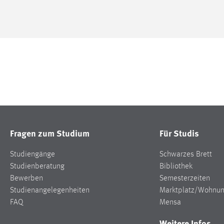
Fragen zum Studium
Für Studis
Studiengänge
Schwarzes Brett
Studienberatung
Bibliothek
Bewerben
Semesterzeiten
Studienangelegenheiten
Marktplatz/Wohnu
FAQ
Mensa
Weitere Infos