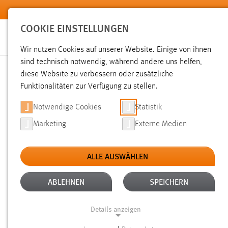
Zum Hauptinhalt springen
COOKIE EINSTELLUNGEN
Wir nutzen Cookies auf unserer Website. Einige von ihnen
sind technisch notwendig, während andere uns helfen,
diese Website zu verbessern oder zusätzliche
SUCHE
Funktionalitäten zur Verfügung zu stellen.
Notwendige Cookies
Statistik
Marketing
Externe Medien
ALLE AUSWÄHLEN
TYP: PERSONEN
ALLE FILTER ENTFERN
Aktive Filter:
ABLEHNEN
SPEICHERN
Gesucht nach "weis".
Es wurden 2 Ergebnisse gefunden.
Ze
Details anzeigen