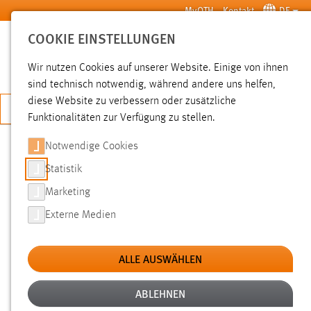
Zum Hauptinhalt springen
MyOTH
Kontakt
DE
COOKIE EINSTELLUNGEN
SUCHE
Wir nutzen Cookies auf unserer Website. Einige von ihnen
sind technisch notwendig, während andere uns helfen,
diese Website zu verbessern oder zusätzliche
JETZT BEWERBEN
Funktionalitäten zur Verfügung zu stellen.
Notwendige Cookies
SUCHE
Statistik
Marketing
FILTER
Externe Medien
Typ
ALLE AUSWÄHLEN
Erstellungsdatum
ABLEHNEN