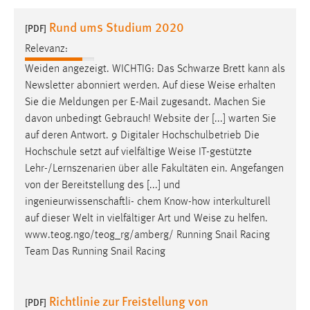
1 Jahr
Rund ums Studium 2020
[PDF]
Relevanz:
Performance
Weiden angezeigt. WICHTIG: Das Schwarze Brett kann als
Name:
Newsletter abonniert werden. Auf diese
Weise
erhalten
staticfilecache
Sie die Meldungen per E-Mail zugesandt. Machen Sie
davon unbedingt Gebrauch! Website der [...] warten Sie
Zweck:
auf deren Antwort. 9 Digitaler Hochschulbetrieb Die
Für performante Seitenauslieferung wird in diesem Cookie
gespeichert, ob man eingeloggt ist.
Hochschule setzt auf vielfältige
Weise
IT-gestützte
Lehr-/Lernszenarien über alle Fakultäten ein. Angefangen
von der Bereitstellung des [...] und
Sprachpräferenz
ingenieurwissenschaftli- chem Know-how interkulturell
Name:
auf dieser Welt in vielfältiger Art und
Weise
zu helfen.
site-language-preference
www.teog.ngo/teog_rg/amberg/ Running Snail Racing
Team Das Running Snail Racing
Zweck:
Das Cookie speichert die gewählte Sprache der Website.
Richtlinie zur Freistellung von
Cookie Laufzeit:
[PDF]