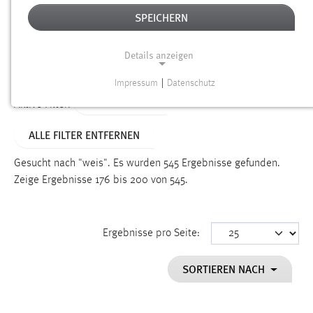
SPEICHERN
Alter
Details anzeigen
SUCHEN
Impressum
|
Datenschutz
NOTWENDIGE COOKIES
TYP: DATEIEN
Aktive Filter:
Notwendige Cookies ermöglichen grundlegende
ALLE FILTER ENTFERNEN
Funktionen und sind für die einwandfreie Funktion der
Website erforderlich.
Gesucht nach "weis".
Es wurden 545 Ergebnisse gefunden.
Zeige Ergebnisse 176 bis 200 von 545.
Einverständnis
Name:
cookie_consent
Ergebnisse pro Seite:
Zweck:
SORTIEREN NACH
Dieser Cookie speichert die ausgewählten Einverständnis-
Optionen des Benutzers
Cookie Laufzeit: