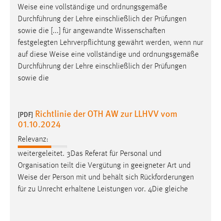
Weise
eine vollständige und ordnungsgemäße
Zweck:
Durchführung der Lehre einschließlich der Prüfungen
Dieser Cookie ist notwendig um sich an der Website
einloggen zu können.
sowie die [...] für angewandte Wissenschaften
festgelegten Lehrverpflichtung gewährt werden, wenn nur
Cookie Laufzeit:
auf diese
Weise
eine vollständige und ordnungsgemäße
24 Stunden
Durchführung der Lehre einschließlich der Prüfungen
sowie die
STATISTIK
Richtlinie der OTH AW zur LLHVV vom
[PDF]
Statistik Cookies erfassen Informationen anonym.
01.10.2024
Diese Informationen helfen uns zu verstehen, wie
unsere Besucher unsere Website nutzen.
Relevanz:
weitergeleitet. 3Das Referat für Personal und
Matomo
Organisation teilt die Vergütung in geeigneter Art und
Weise
der Person mit und behält sich Rückforderungen
Name:
für zu Unrecht erhaltene Leistungen vor. 4Die gleiche
_pk_ref, _pk_cvar, _pk_id, _pk_ses
Zweck:
Zugriffsstatistik