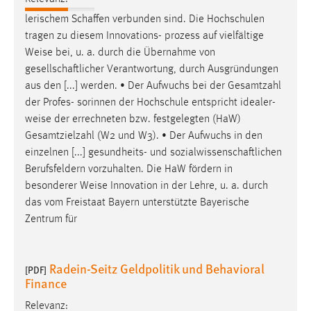
EXTERNE MEDIEN
lerischem Schaffen verbunden sind. Die Hochschulen
Um Inhalte von Videoplattformen und Social Media
tragen zu diesem Innovations- prozess auf vielfältige
Plattformen anzeigen zu können, werden von diesen
Weise
bei, u. a. durch die Übernahme von
externen Medien Cookies gesetzt.
gesellschaftlicher Verantwortung, durch Ausgründungen
aus den [...] werden. • Der Aufwuchs bei der Gesamtzahl
YouTube
der Profes- sorinnen der Hochschule entspricht idealer-
weise
der errechneten bzw. festgelegten (HaW)
Vimeo
Gesamtzielzahl (W2 und W3). • Der Aufwuchs in den
einzelnen [...] gesundheits- und sozialwissenschaftlichen
Berufsfeldern vorzuhalten. Die HaW fördern in
besonderer
Weise
Innovation in der Lehre, u. a. durch
das vom Freistaat Bayern unterstützte Bayerische
Zentrum für
Radein-Seitz Geldpolitik und Behavioral
[PDF]
Finance
Relevanz: