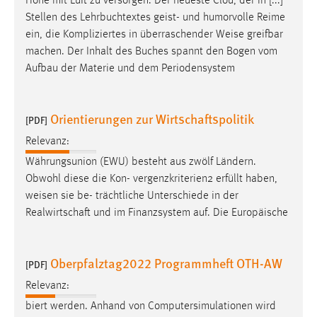
Höhe mit Luft zu versorgen. Der neueste Clou, der in [...]
Stellen des Lehrbuchtextes geist- und humorvolle Reime
ein, die Kompliziertes in überraschender
Weise
greifbar
machen. Der Inhalt des Buches spannt den Bogen vom
Aufbau der Materie und dem Periodensystem
Orientierungen zur Wirtschaftspolitik
[PDF]
Relevanz:
Währungsunion (EWU) besteht aus zwölf Ländern.
Obwohl diese die Kon- vergenzkriterien2 erfüllt haben,
weisen
sie be- trächtliche Unterschiede in der
Realwirtschaft und im Finanzsystem auf. Die Europäische
Oberpfalztag2022 Programmheft OTH-AW
[PDF]
Relevanz:
biert werden. Anhand von Computersimulationen wird