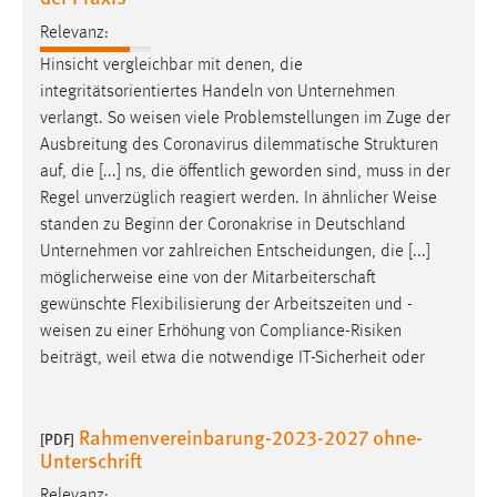
Conversion-Tracking
Relevanz:
Cookie Laufzeit:
Hinsicht vergleichbar mit denen, die
3 Monate
integritätsorientiertes Handeln von Unternehmen
verlangt. So
weisen
viele Problemstellungen im Zuge der
Ausbreitung des Coronavirus dilemmatische Strukturen
Facebook Pixel
auf, die [...] ns, die öffentlich geworden sind, muss in der
Name:
Regel unverzüglich reagiert werden. In ähnlicher
Weise
_fbp
standen zu Beginn der Coronakrise in Deutschland
Unternehmen vor zahlreichen Entscheidungen, die [...]
Anbieter:
möglicherweise eine von der Mitarbeiterschaft
Facebook
gewünschte Flexibilisierung der Arbeitszeiten und -
Zweck:
weisen
zu einer Erhöhung von Compliance-Risiken
Conversion-Tracking
beiträgt, weil etwa die notwendige IT-Sicherheit oder
Cookie Laufzeit:
3 Monate
Rahmenvereinbarung-2023-2027 ohne-
[PDF]
Unterschrift
Relevanz: