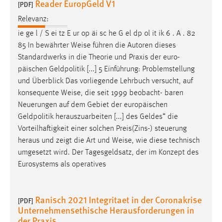
Reader EuropGeld V1
[PDF]
Cookie Laufzeit:
Relevanz:
Max. 13 Monate
ie ge l / S ei tz E ur op äi sc he G el dp ol it ik 6 . A . 82
85 In bewährter
Weise
führen die Autoren dieses
Standardwerks in die Theorie und Praxis der euro­
MARKETING
päischen Geldpolitik [...] 5 Einführung: Problemstellung
und Überblick Das vorliegende Lehrbuch versucht, auf
Marketing Cookies werden von Drittanbietern
konsequente
Weise
, die seit 1999 beobacht- baren
verwendet, um personalisierte Werbung anzuzeigen.
Neuerungen auf dem Gebiet der europäischen
Sie tun dies, indem sie Besucher über Websites
Geldpolitik herauszuarbeiten [...] des Geldes“ die
hinweg verfolgen.
Vorteilhaftigkeit einer solchen Preis(Zins-) steuerung
heraus und zeigt die Art und
Weise
, wie diese technisch
Google Ads
umgesetzt wird. Der Tagesgeldsatz, der im Konzept des
Name:
Eurosystems als operatives
_gcl_au
Anbieter:
Ranisch 2021 Integritaet in der Coronakrise
[PDF]
Google Ireland Limited
Unternehmensethische Herausforderungen in
der Praxis
Zweck: