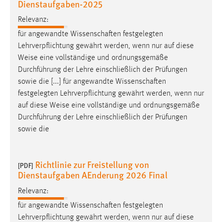
Dienstaufgaben-2025
30 Tage
Relevanz:
Chat
für angewandte Wissenschaften festgelegten
Lehrverpflichtung gewährt werden, wenn nur auf diese
Name:
Weise
eine vollständige und ordnungsgemäße
MibewSessionID, MIBEW_UserID, mibew_locale, mibew-
Durchführung der Lehre einschließlich der Prüfungen
chat-frame-style-5e9dbeb1811c0446
sowie die [...] für angewandte Wissenschaften
Zweck:
festgelegten Lehrverpflichtung gewährt werden, wenn nur
Wird benötigt um die Chatfunktion nutzen zu können.
auf diese
Weise
eine vollständige und ordnungsgemäße
Durchführung der Lehre einschließlich der Prüfungen
Cookie Laufzeit:
sowie die
MibewSessionID, mibew-chat-frame-style-
5e9dbeb1811c0446 = Sitzungslaufzeit, mibew_locale = 3
Jahre, MIBEW_UserID = 1 Jahr
Richtlinie zur Freistellung von
[PDF]
Dienstaufgaben AEnderung 2026 Final
Login
Relevanz:
Name:
für angewandte Wissenschaften festgelegten
fe_user, be_user, be_lastLoginProvider
Lehrverpflichtung gewährt werden, wenn nur auf diese