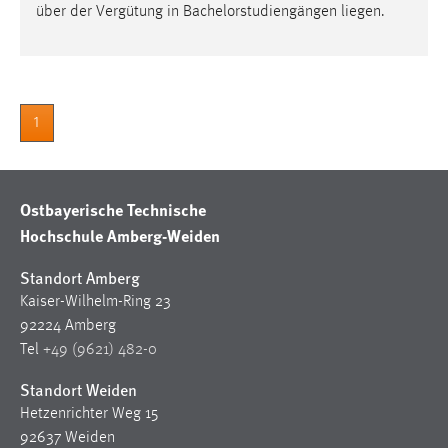
30 Tage
über der Vergütung in Bachelorstudiengängen liegen.
Chat
Name:
1
MibewSessionID, MIBEW_UserID, mibew_locale, mibew-
chat-frame-style-5e9dbeb1811c0446
Zweck:
Ostbayerische Technische
Wird benötigt um die Chatfunktion nutzen zu können.
Hochschule Amberg-Weiden
Cookie Laufzeit:
MibewSessionID, mibew-chat-frame-style-
Standort Amberg
5e9dbeb1811c0446 = Sitzungslaufzeit, mibew_locale = 3
Kaiser-Wilhelm-Ring 23
Jahre, MIBEW_UserID = 1 Jahr
92224 Amberg
Tel
+49 (9621) 482-0
Login
Standort Weiden
Name:
Hetzenrichter Weg 15
fe_user, be_user, be_lastLoginProvider
92637 Weiden