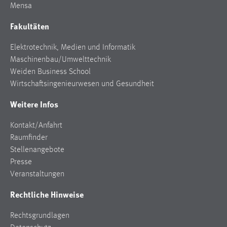
Mensa
Cookie Laufzeit:
Fakultäten
Max. 13 Monate
Elektrotechnik, Medien und Informatik
Maschinenbau/Umwelttechnik
MARKETING
Weiden Business School
Wirtschaftsingenieurwesen und Gesundheit
Marketing Cookies werden von Drittanbietern
verwendet, um personalisierte Werbung anzuzeigen.
Weitere Infos
Sie tun dies, indem sie Besucher über Websites
hinweg verfolgen.
Kontakt/Anfahrt
Raumfinder
Google Ads
Stellenangebote
Presse
Name:
Veranstaltungen
_gcl_au
Rechtliche Hinweise
Anbieter:
Google Ireland Limited
Rechtsgrundlagen
Zweck: