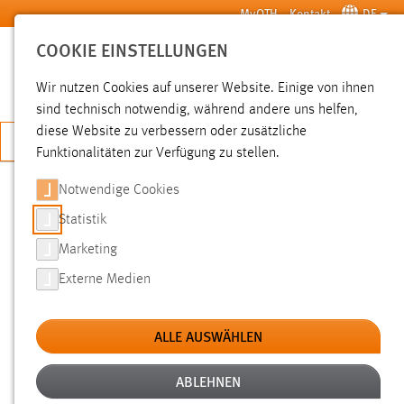
Zum Hauptinhalt springen
MyOTH
Kontakt
DE
COOKIE EINSTELLUNGEN
SUCHE
Wir nutzen Cookies auf unserer Website. Einige von ihnen
sind technisch notwendig, während andere uns helfen,
diese Website zu verbessern oder zusätzliche
JETZT BEWERBEN
Funktionalitäten zur Verfügung zu stellen.
Notwendige Cookies
SUCHE
Statistik
Marketing
FILTER
Externe Medien
Typ
ALLE AUSWÄHLEN
Erstellungsdatum
ABLEHNEN