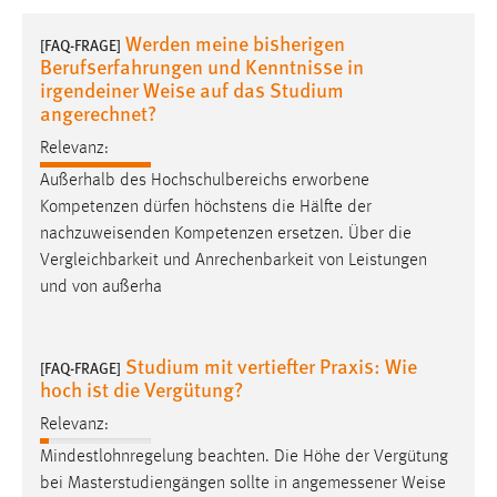
1 Jahr
Werden meine bisherigen
[FAQ-FRAGE]
Berufserfahrungen und Kenntnisse in
Performance
irgendeiner Weise auf das Studium
angerechnet?
Name:
Relevanz:
staticfilecache
Außerhalb des Hochschulbereichs erworbene
Zweck:
Kompetenzen dürfen höchstens die Hälfte der
Für performante Seitenauslieferung wird in diesem Cookie
nachzuweisenden Kompetenzen ersetzen. Über die
gespeichert, ob man eingeloggt ist.
Vergleichbarkeit und Anrechenbarkeit von Leistungen
und von außerha
Sprachpräferenz
Name:
Studium mit vertiefter Praxis: Wie
[FAQ-FRAGE]
site-language-preference
hoch ist die Vergütung?
Zweck:
Relevanz:
Das Cookie speichert die gewählte Sprache der Website.
Mindestlohnregelung beachten. Die Höhe der Vergütung
Cookie Laufzeit:
bei Masterstudiengängen sollte in angemessener
Weise