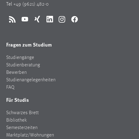
Tel
+49 (9621) 482-0
Zweck:
Dieser Cookie ist notwendig um sich an der Website
einloggen zu können.
RSS
YouTube
Xing
LinkedIn
Instagram
Facebook
Cookie Laufzeit:
24 Stunden
Fragen zum Studium
Studiengänge
STATISTIK
Studienberatung
Statistik Cookies erfassen Informationen anonym.
Bewerben
Diese Informationen helfen uns zu verstehen, wie
Studienangelegenheiten
unsere Besucher unsere Website nutzen.
FAQ
Für Studis
Matomo
Schwarzes Brett
Name:
_pk_ref, _pk_cvar, _pk_id, _pk_ses
Bibliothek
Semesterzeiten
Zweck:
Marktplatz/Wohnungen
Zugriffsstatistik