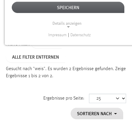
SPEICHERN
Alter
Details anzeigen
SUCHEN
Impressum
|
Datenschutz
NOTWENDIGE COOKIES
TYP: FAQ
Aktive Filter:
Notwendige Cookies ermöglichen grundlegende
ALLE FILTER ENTFERNEN
Funktionen und sind für die einwandfreie Funktion der
Website erforderlich.
Gesucht nach "weis".
Es wurden 2 Ergebnisse gefunden.
Zeige
Ergebnisse 1 bis 2 von 2.
Einverständnis
Name:
cookie_consent
Ergebnisse pro Seite:
Zweck:
SORTIEREN NACH
Dieser Cookie speichert die ausgewählten Einverständnis-
Optionen des Benutzers
Cookie Laufzeit: