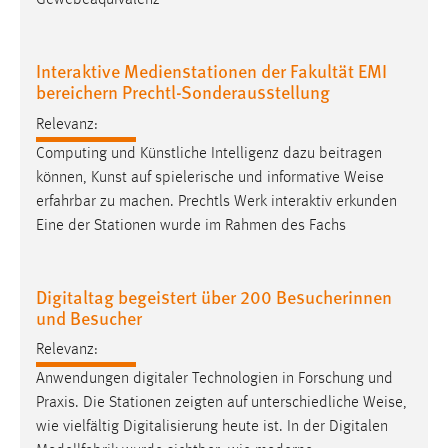
Gewebeäquivalenz
30 Tage
Chat
Interaktive Medienstationen der Fakultät EMI
bereichern Prechtl-Sonderausstellung
Name:
Relevanz:
MibewSessionID, MIBEW_UserID, mibew_locale, mibew-
chat-frame-style-5e9dbeb1811c0446
Computing und Künstliche Intelligenz dazu beitragen
können, Kunst auf spielerische und informative
Weise
Zweck:
erfahrbar zu machen. Prechtls Werk interaktiv erkunden
Wird benötigt um die Chatfunktion nutzen zu können.
Eine der Stationen wurde im Rahmen des Fachs
Cookie Laufzeit:
MibewSessionID, mibew-chat-frame-style-
5e9dbeb1811c0446 = Sitzungslaufzeit, mibew_locale = 3
Digitaltag begeistert über 200 Besucherinnen
Jahre, MIBEW_UserID = 1 Jahr
und Besucher
Relevanz:
Login
Anwendungen digitaler Technologien in Forschung und
Praxis. Die Stationen zeigten auf unterschiedliche
Weise
,
Name:
wie vielfältig Digitalisierung heute ist. In der Digitalen
fe_user, be_user, be_lastLoginProvider