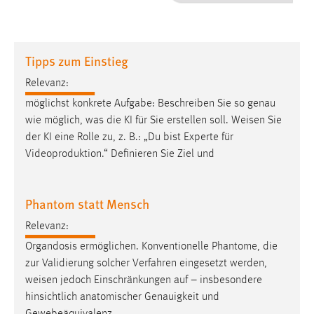
1 Jahr
Performance
Tipps zum Einstieg
Name:
Relevanz:
staticfilecache
möglichst konkrete Aufgabe: Beschreiben Sie so genau
wie möglich, was die KI für Sie erstellen soll.
Weisen
Sie
Zweck:
der KI eine Rolle zu, z. B.: „Du bist Experte für
Für performante Seitenauslieferung wird in diesem Cookie
gespeichert, ob man eingeloggt ist.
Videoproduktion.“ Definieren Sie Ziel und
Sprachpräferenz
Phantom statt Mensch
Name:
Relevanz:
site-language-preference
Organdosis ermöglichen. Konventionelle Phantome, die
Zweck:
zur Validierung solcher Verfahren eingesetzt werden,
Das Cookie speichert die gewählte Sprache der Website.
weisen
jedoch Einschränkungen auf – insbesondere
hinsichtlich anatomischer Genauigkeit und
Cookie Laufzeit: