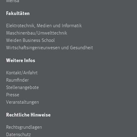
Mensa
Conversion-Tracking
Fakultäten
Cookie Laufzeit:
3 Monate
Elektrotechnik, Medien und Informatik
Maschinenbau/Umwelttechnik
Weiden Business School
Facebook Pixel
Wirtschaftsingenieurwesen und Gesundheit
Name:
Weitere Infos
_fbp
Anbieter:
Kontakt/Anfahrt
Facebook
Raumfinder
Stellenangebote
Zweck:
Presse
Conversion-Tracking
Veranstaltungen
Cookie Laufzeit:
Rechtliche Hinweise
3 Monate
Rechtsgrundlagen
Datenschutz