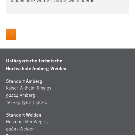
Modellfabrik wurde sichtbar, wie moderne
Zweck:
Dieser Cookie ist notwendig um sich an der Website
einloggen zu können.
Cookie Laufzeit:
1
24 Stunden
STATISTIK
Ostbayerische Technische
Hochschule Amberg-Weiden
Statistik Cookies erfassen Informationen anonym.
Diese Informationen helfen uns zu verstehen, wie
Standort Amberg
unsere Besucher unsere Website nutzen.
Kaiser-Wilhelm-Ring 23
92224 Amberg
Matomo
Tel
+49 (9621) 482-0
Name:
Standort Weiden
_pk_ref, _pk_cvar, _pk_id, _pk_ses
Hetzenrichter Weg 15
Zweck:
92637 Weiden
Zugriffsstatistik