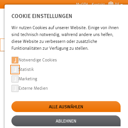
Zum Hauptinhalt springen
MyOTH
Kontakt
DE
COOKIE EINSTELLUNGEN
SUCHE
Wir nutzen Cookies auf unserer Website. Einige von ihnen
sind technisch notwendig, während andere uns helfen,
diese Website zu verbessern oder zusätzliche
JETZT BEWERBEN
Funktionalitäten zur Verfügung zu stellen.
Notwendige Cookies
SUCHE
Statistik
Marketing
FILTER
Externe Medien
Typ
ALLE AUSWÄHLEN
Erstellungsdatum
ABLEHNEN