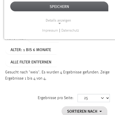
SPEICHERN
Alter
Details anzeigen
SUCHEN
Impressum
|
Datenschutz
NOTWENDIGE COOKIES
TYP: SEITEN
Aktive Filter:
Notwendige Cookies ermöglichen grundlegende
ALTER: 1 BIS 6 MONATE
Funktionen und sind für die einwandfreie Funktion der
Website erforderlich.
ALLE FILTER ENTFERNEN
Einverständnis
Gesucht nach "weis".
Es wurden 4 Ergebnisse gefunden.
Zeige
Name:
Ergebnisse 1 bis 4 von 4.
cookie_consent
Zweck:
Ergebnisse pro Seite:
Dieser Cookie speichert die ausgewählten Einverständnis-
Optionen des Benutzers
SORTIEREN NACH
Cookie Laufzeit: