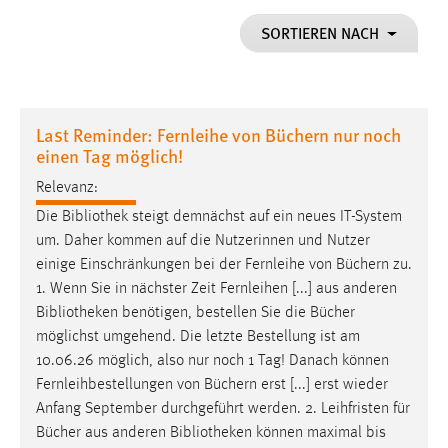
1 Jahr
SORTIEREN NACH
Performance
Name:
Last Reminder: Fernleihe von Büchern nur noch
staticfilecache
einen Tag möglich!
Zweck:
Relevanz:
Für performante Seitenauslieferung wird in diesem Cookie
Die
Bibliothek
steigt demnächst auf ein neues IT-System
gespeichert, ob man eingeloggt ist.
um. Daher kommen auf die Nutzerinnen und Nutzer
einige Einschränkungen bei der Fernleihe von Büchern zu.
Sprachpräferenz
1. Wenn Sie in nächster Zeit Fernleihen [...] aus anderen
Bibliotheken
benötigen, bestellen Sie die Bücher
Name:
möglichst umgehend. Die letzte Bestellung ist am
site-language-preference
10.06.26 möglich, also nur noch 1 Tag! Danach können
Zweck:
Fernleihbestellungen von Büchern erst [...] erst wieder
Das Cookie speichert die gewählte Sprache der Website.
Anfang September durchgeführt werden. 2. Leihfristen für
Cookie Laufzeit:
Bücher aus anderen
Bibliotheken
können maximal bis