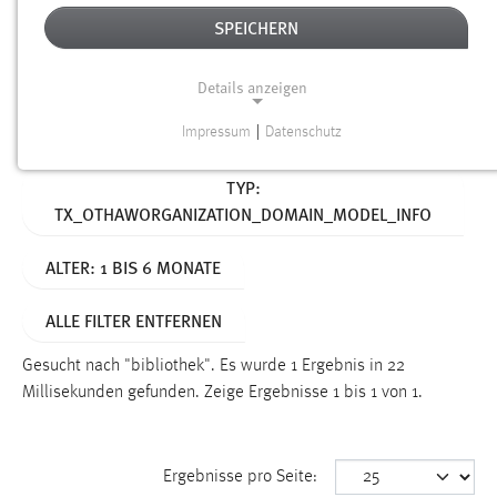
SPEICHERN
Alter
Details anzeigen
SUCHEN
Impressum
|
Datenschutz
NOTWENDIGE COOKIES
Aktive Filter:
TYP:
Notwendige Cookies ermöglichen grundlegende
TX_OTHAWORGANIZATION_DOMAIN_MODEL_INFO
Funktionen und sind für die einwandfreie Funktion der
Website erforderlich.
ALTER: 1 BIS 6 MONATE
Einverständnis
ALLE FILTER ENTFERNEN
Name:
cookie_consent
Gesucht nach "bibliothek".
Es wurde 1 Ergebnis in 22
Millisekunden gefunden.
Zeige Ergebnisse 1 bis 1 von 1.
Zweck:
Dieser Cookie speichert die ausgewählten Einverständnis-
Optionen des Benutzers
Ergebnisse pro Seite:
Cookie Laufzeit: