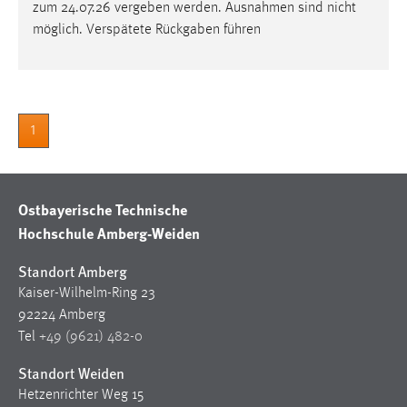
30 Tage
zum 24.07.26 vergeben werden. Ausnahmen sind nicht
möglich. Verspätete Rückgaben führen
Chat
Name:
MibewSessionID, MIBEW_UserID, mibew_locale, mibew-
1
chat-frame-style-5e9dbeb1811c0446
Zweck:
Wird benötigt um die Chatfunktion nutzen zu können.
Ostbayerische Technische
Cookie Laufzeit:
Hochschule Amberg-Weiden
MibewSessionID, mibew-chat-frame-style-
5e9dbeb1811c0446 = Sitzungslaufzeit, mibew_locale = 3
Standort Amberg
Jahre, MIBEW_UserID = 1 Jahr
Kaiser-Wilhelm-Ring 23
92224 Amberg
Login
Tel
+49 (9621) 482-0
Name:
Standort Weiden
fe_user, be_user, be_lastLoginProvider
Hetzenrichter Weg 15