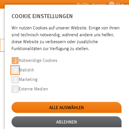
Zum Hauptinhalt springen
MyOTH
Kontakt
DE
COOKIE EINSTELLUNGEN
SUCHE
Wir nutzen Cookies auf unserer Website. Einige von ihnen
sind technisch notwendig, während andere uns helfen,
diese Website zu verbessern oder zusätzliche
JETZT BEWERBEN
Funktionalitäten zur Verfügung zu stellen.
Notwendige Cookies
SUCHE
Statistik
Marketing
FILTER
Externe Medien
Typ
ALLE AUSWÄHLEN
Erstellungsdatum
ABLEHNEN