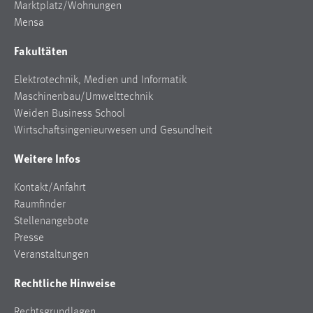
Marktplatz/Wohnungen
Mensa
Cookie Laufzeit:
Max. 13 Monate
Fakultäten
Elektrotechnik, Medien und Informatik
MARKETING
Maschinenbau/Umwelttechnik
Weiden Business School
Marketing Cookies werden von Drittanbietern
Wirtschaftsingenieurwesen und Gesundheit
verwendet, um personalisierte Werbung anzuzeigen.
Sie tun dies, indem sie Besucher über Websites
Weitere Infos
hinweg verfolgen.
Kontakt/Anfahrt
Google Ads
Raumfinder
Stellenangebote
Name:
Presse
_gcl_au
Veranstaltungen
Anbieter:
Rechtliche Hinweise
Google Ireland Limited
Zweck:
Rechtsgrundlagen