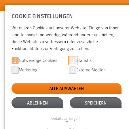
Zum Hauptinhalt springen
COOKIE EINSTELLUNGEN
Wir nutzen Cookies auf unserer Website. Einige von ihnen
sind technisch notwendig, während andere uns helfen,
diese Website zu verbessern oder zusätzliche
SUCHE
Funktionalitäten zur Verfügung zu stellen.
Notwendige Cookies
Statistik
Marketing
Externe Medien
ALLE AUSWÄHLEN
TYP: SEITEN
ALTER: 1 BIS 6 MONATE
Aktive Filter:
ABLEHNEN
SPEICHERN
Gesucht nach "bibliothek".
Es wurden 3 Ergebnisse gefund
Details anzeigen