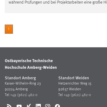
während Prüfungen und bei Projektarbeiten eine große Hilf
in diesem Cookie gespeichert, ob man
eingeloggt ist.
Sprachpräferenz
1
Name:
site-language-preference
Zweck:
Das Cookie speichert die gewählte
Sprache der Website.
Cookie Laufzeit:
30 Tage
Ostbayerische Technische
Hochschule Amberg-Weiden
Chat
Standort Amberg
Standort Weiden
Name:
MibewSessionID, MIBEW_UserID,
Kaiser-Wilhelm-Ring 23
Hetzenrichter Weg 15
mibew_locale, mibew-chat-frame-style-
92224 Amberg
92637 Weiden
5e9dbeb1811c0446
Tel
+49 (9621) 482-0
Tel
+49 (9621) 482-0
Zweck:
Wird benötigt um die Chatfunktion
nutzen zu können.