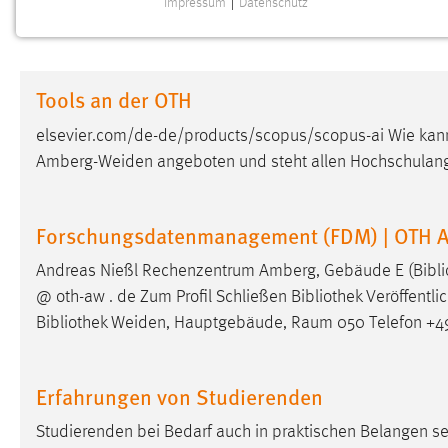
Impressum
|
Datenschutz
NOTWENDIGE COOKIES
Notwendige Cookies ermöglichen grundlegende
Funktionen und sind für die einwandfreie Funktion der
Tools an der OTH
Website erforderlich.
elsevier.com/de-de/products/scopus/scopus-ai Wie kann
Einverständnis
Amberg-Weiden angeboten und steht allen Hochschulang
Name:
cookie_consent
Zweck:
Dieser Cookie speichert die
Forschungsdatenmanagement (FDM) | OTH 
ausgewählten Einverständnis-Optionen
des Benutzers
Andreas Nießl Rechenzentrum Amberg, Gebäude E (
Bibl
@ oth-aw . de Zum Profil Schließen
Bibliothek
Veröffentli
Cookie Laufzeit:
1 Jahr
Bibliothek
Weiden, Hauptgebäude, Raum 050 Telefon +49 (
Performance
Erfahrungen von Studierenden
Name:
staticfilecache
Studierenden bei Bedarf auch in praktischen Belangen se
Zweck:
Für performante Seitenauslieferung wird