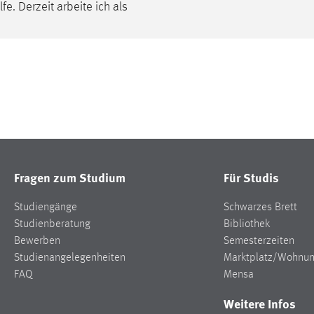
e. Derzeit arbeite ich als
Fragen zum Studium
Für Studis
Studiengänge
Schwarzes Brett
Studienberatung
Bibliothek
Bewerben
Semesterzeiten
Studienangelegenheiten
Marktplatz/Wohnu
FAQ
Mensa
Weitere Infos