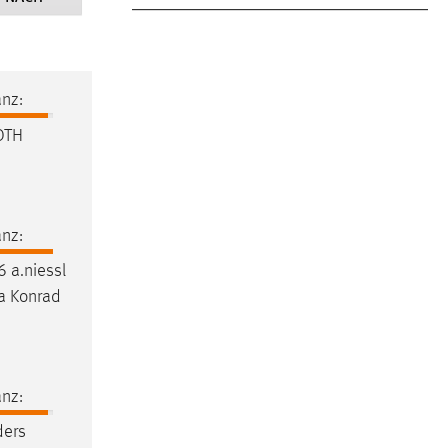
nz:
OTH
nz:
 a.niessl
na Konrad
nz:
ders