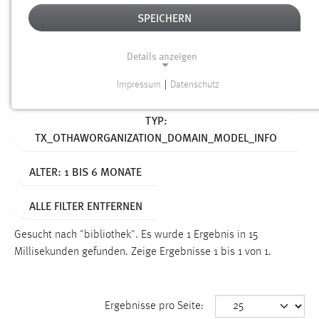
SPEICHERN
Alter
Details anzeigen
SUCHEN
Impressum
|
Datenschutz
NOTWENDIGE COOKIES
Aktive Filter:
TYP:
Notwendige Cookies ermöglichen grundlegende
TX_OTHAWORGANIZATION_DOMAIN_MODEL_INFO
Funktionen und sind für die einwandfreie Funktion der
Website erforderlich.
ALTER: 1 BIS 6 MONATE
Einverständnis
ALLE FILTER ENTFERNEN
Name:
cookie_consent
Gesucht nach "bibliothek".
Es wurde 1 Ergebnis in 15
Millisekunden gefunden.
Zeige Ergebnisse 1 bis 1 von 1.
Zweck:
Dieser Cookie speichert die ausgewählten Einverständnis-
Optionen des Benutzers
Ergebnisse pro Seite:
Cookie Laufzeit: