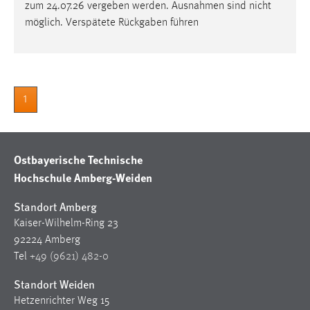
30 Tage
zum 24.07.26 vergeben werden. Ausnahmen sind nicht
möglich. Verspätete Rückgaben führen
Chat
Name:
MibewSessionID, MIBEW_UserID, mibew_locale, mibew-
1
chat-frame-style-5e9dbeb1811c0446
Zweck:
Wird benötigt um die Chatfunktion nutzen zu können.
Ostbayerische Technische
Cookie Laufzeit:
Hochschule Amberg-Weiden
MibewSessionID, mibew-chat-frame-style-
5e9dbeb1811c0446 = Sitzungslaufzeit, mibew_locale = 3
Standort Amberg
Jahre, MIBEW_UserID = 1 Jahr
Kaiser-Wilhelm-Ring 23
92224 Amberg
Login
Tel
+49 (9621) 482-0
Name:
Standort Weiden
fe_user, be_user, be_lastLoginProvider
Hetzenrichter Weg 15