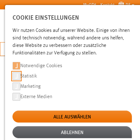
Zum Hauptinhalt springen
MyOTH
Kontakt
DE
COOKIE EINSTELLUNGEN
SUCHE
Wir nutzen Cookies auf unserer Website. Einige von ihnen
sind technisch notwendig, während andere uns helfen,
diese Website zu verbessern oder zusätzliche
JETZT BEWERBEN
Funktionalitäten zur Verfügung zu stellen.
Notwendige Cookies
SUCHE
Statistik
Marketing
FILTER
Externe Medien
Typ
ALLE AUSWÄHLEN
Erstellungsdatum
ABLEHNEN