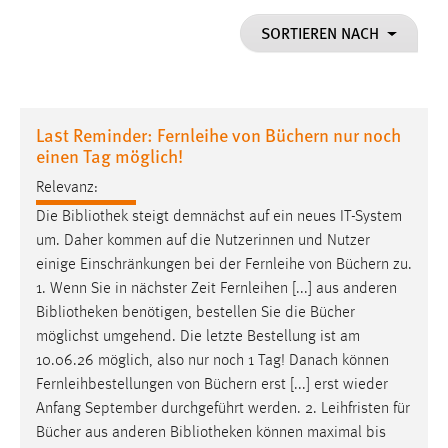
1 Jahr
SORTIEREN NACH
Performance
Name:
Last Reminder: Fernleihe von Büchern nur noch
staticfilecache
einen Tag möglich!
Zweck:
Relevanz:
Für performante Seitenauslieferung wird in diesem Cookie
Die
Bibliothek
steigt demnächst auf ein neues IT-System
gespeichert, ob man eingeloggt ist.
um. Daher kommen auf die Nutzerinnen und Nutzer
einige Einschränkungen bei der Fernleihe von Büchern zu.
Sprachpräferenz
1. Wenn Sie in nächster Zeit Fernleihen [...] aus anderen
Bibliotheken
benötigen, bestellen Sie die Bücher
Name:
möglichst umgehend. Die letzte Bestellung ist am
site-language-preference
10.06.26 möglich, also nur noch 1 Tag! Danach können
Zweck:
Fernleihbestellungen von Büchern erst [...] erst wieder
Das Cookie speichert die gewählte Sprache der Website.
Anfang September durchgeführt werden. 2. Leihfristen für
Cookie Laufzeit:
Bücher aus anderen
Bibliotheken
können maximal bis