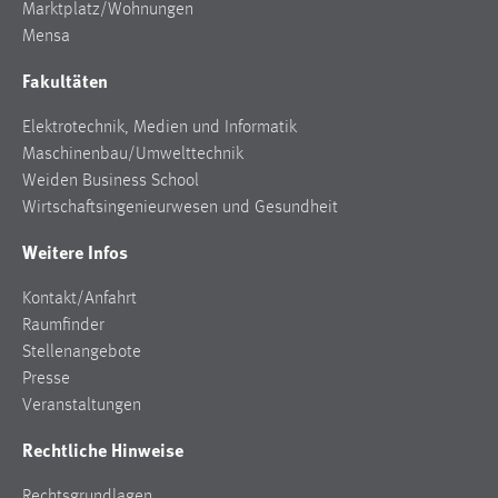
Marktplatz/Wohnungen
Mensa
Cookie Laufzeit:
Max. 13 Monate
Fakultäten
Elektrotechnik, Medien und Informatik
MARKETING
Maschinenbau/Umwelttechnik
Weiden Business School
Marketing Cookies werden von Drittanbietern
Wirtschaftsingenieurwesen und Gesundheit
verwendet, um personalisierte Werbung anzuzeigen.
Sie tun dies, indem sie Besucher über Websites
Weitere Infos
hinweg verfolgen.
Kontakt/Anfahrt
Google Ads
Raumfinder
Stellenangebote
Name:
Presse
_gcl_au
Veranstaltungen
Anbieter:
Rechtliche Hinweise
Google Ireland Limited
Zweck:
Rechtsgrundlagen