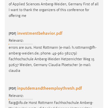
of Applied Sciences
Amberg-Weiden
, Germany First of all
Cookie Laufzeit:
I want to thank the organizers of this conference for
Max. 13 Monate
offering me
investmentbehavior.pdf
MARKETING
[PDF]
Marketing Cookies werden von Drittanbietern
Relevanz:
verwendet, um personalisierte Werbung anzuzeigen.
errors are ours. Horst Rottmann (e-mail:
h.rottmann@fh-
Sie tun dies, indem sie Besucher über Websites
amberg-weiden.de
; phone: 49-961-382179)
hinweg verfolgen.
Fachhochschule
Amberg-Weiden
Hetzenrichter Weg 15
92637
Weiden
, Germany Claudia Ploetscher (e-mail:
Google Ads
claudia
Name:
_gcl_au
inputdemandtheemploythresh.pdf
[PDF]
Anbieter:
Relevanz:
Google Ireland Limited
flaig@ifo.de Horst Rottmann Fachhochschule
Amberg-
Zweck: