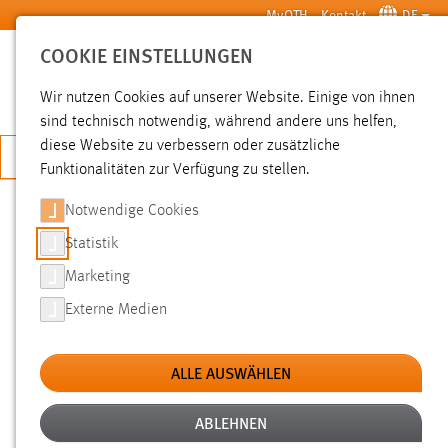
Zum Hauptinhalt springen
MyOTH
Kontakt
DE
COOKIE EINSTELLUNGEN
SUCHE
Wir nutzen Cookies auf unserer Website. Einige von ihnen
sind technisch notwendig, während andere uns helfen,
diese Website zu verbessern oder zusätzliche
JETZT BEWERBEN
Funktionalitäten zur Verfügung zu stellen.
Notwendige Cookies
SUCHE
Statistik
Marketing
FILTER
Externe Medien
Typ
ALLE AUSWÄHLEN
Erstellungsdatum
ABLEHNEN