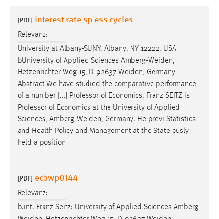
1 Jahr
interest rate sp ess cycles
[PDF]
Relevanz:
Performance
University at Albany-SUNY, Albany, NY 12222, USA
Name:
bUniversity of Applied Sciences
Amberg-Weiden
,
staticfilecache
Hetzenrichter Weg 15, D-92637
Weiden
, Germany
Abstract We have studied the comparative performance
Zweck:
of a number [...] Professor of Economics, Franz SEITZ is
Für performante Seitenauslieferung wird in diesem Cookie
gespeichert, ob man eingeloggt ist.
Professor of Economics at the University of Applied
Sciences,
Amberg-Weiden
, Germany. He previ-Statistics
and Health Policy and Management at the State ously
Sprachpräferenz
held a position
Name:
site-language-preference
ecbwp0144
[PDF]
Zweck:
Relevanz:
Das Cookie speichert die gewählte Sprache der Website.
b.int. Franz Seitz: University of Applied Sciences
Amberg-
Cookie Laufzeit: