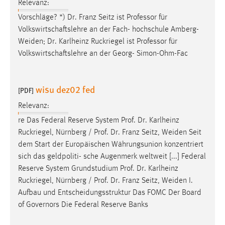
EXTERNE MEDIEN
Relevanz:
Vorschläge? *) Dr. Franz Seitz ist Professor für
Um Inhalte von Videoplattformen und Social Media
Volkswirtschaftslehre an der Fach- hochschule
Amberg-
Plattformen anzeigen zu können, werden von diesen
Weiden
; Dr. Karlheinz Ruckriegel ist Professor für
externen Medien Cookies gesetzt.
Volkswirtschaftslehre an der Georg- Simon-Ohm-Fac
YouTube
wisu dez02 fed
[PDF]
Vimeo
Relevanz:
re Das Federal Reserve System Prof. Dr. Karlheinz
Ruckriegel, Nürnberg / Prof. Dr. Franz Seitz,
Weiden
Seit
dem Start der Europäischen Währungsunion konzentriert
sich das geldpoliti- sche Augenmerk weltweit [...] Federal
Reserve System Grundstudium Prof. Dr. Karlheinz
Ruckriegel, Nürnberg / Prof. Dr. Franz Seitz,
Weiden
I.
Aufbau und Entscheidungsstruktur Das FOMC Der Board
of Governors Die Federal Reserve Banks