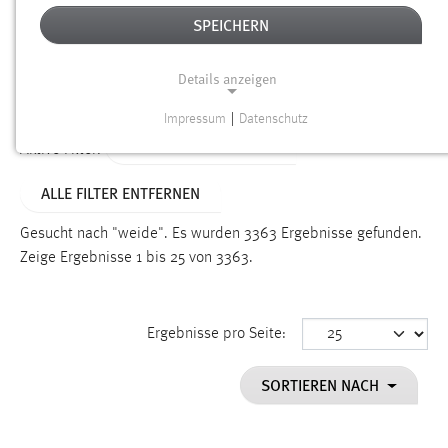
SPEICHERN
Alter
Details anzeigen
SUCHEN
Impressum
|
Datenschutz
NOTWENDIGE COOKIES
ALTER: ÜBER EIN JAHR
Aktive Filter:
Notwendige Cookies ermöglichen grundlegende
ALLE FILTER ENTFERNEN
Funktionen und sind für die einwandfreie Funktion der
Website erforderlich.
Gesucht nach "weide".
Es wurden 3363 Ergebnisse gefunden.
Zeige Ergebnisse 1 bis 25 von 3363.
Einverständnis
Name:
cookie_consent
Ergebnisse pro Seite:
Zweck:
SORTIEREN NACH
Dieser Cookie speichert die ausgewählten Einverständnis-
Optionen des Benutzers
Cookie Laufzeit: