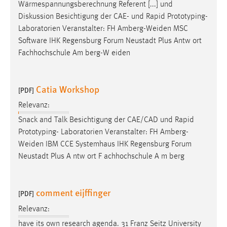
Wärmespannungsberechnung Referent [...] und
Zweck:
Diskussion Besichtigung der CAE- und Rapid Prototyping-
Dieser Cookie ist notwendig um sich an der Website
Laboratorien Veranstalter: FH
Amberg-Weiden
MSC
einloggen zu können.
Software IHK Regensburg Forum Neustadt Plus Antw ort
Cookie Laufzeit:
Fachhochschule Am berg-W eiden
24 Stunden
Catia Workshop
[PDF]
STATISTIK
Relevanz:
Statistik Cookies erfassen Informationen anonym.
Snack and Talk Besichtigung der CAE/CAD und Rapid
Diese Informationen helfen uns zu verstehen, wie
Prototyping- Laboratorien Veranstalter: FH
Amberg-
unsere Besucher unsere Website nutzen.
Weiden
IBM CCE Systemhaus IHK Regensburg Forum
Neustadt Plus A ntw ort F achhochschule A m berg
Matomo
Name:
comment eijffinger
[PDF]
_pk_ref, _pk_cvar, _pk_id, _pk_ses
Relevanz:
Zweck:
have its own research agenda. 31 Franz Seitz University
Zugriffsstatistik