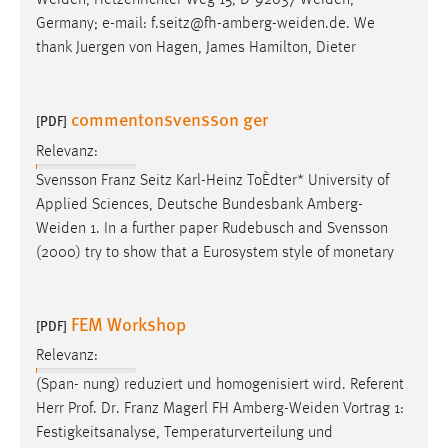
Weiden
, Hetzenrichter Weg 15, D-92637
Weiden
,
30 Tage
Germany; e-mail:
f.seitz@fh-amberg-weiden.de
. We
thank Juergen von Hagen, James Hamilton, Dieter
Chat
Name:
commentonsvensson ger
[PDF]
MibewSessionID, MIBEW_UserID, mibew_locale, mibew-
chat-frame-style-5e9dbeb1811c0446
Relevanz:
Svensson Franz Seitz Karl-Heinz ToÈdter* University of
Zweck:
Applied Sciences, Deutsche Bundesbank
Amberg-
Wird benötigt um die Chatfunktion nutzen zu können.
Weiden
1. In a further paper Rudebusch and Svensson
Cookie Laufzeit:
(2000) try to show that a Eurosystem style of monetary
MibewSessionID, mibew-chat-frame-style-
5e9dbeb1811c0446 = Sitzungslaufzeit, mibew_locale = 3
Jahre, MIBEW_UserID = 1 Jahr
FEM Workshop
[PDF]
Relevanz:
Login
(Span- nung) reduziert und homogenisiert wird. Referent
Name:
Herr Prof. Dr. Franz Magerl FH
Amberg-Weiden
Vortrag 1:
fe_user, be_user, be_lastLoginProvider
Festigkeitsanalyse, Temperaturverteilung und