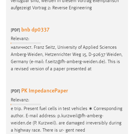
verfügbar sind, werden in diesem Vortrag exemplarisch
aufgezeigt Vortrag 2: Reverse Engineering
bnb dp0337
[PDF]
Relevanz:
наличност. Franz Seitz, University of Applied Sciences
Amberg-Weiden
, Hetzenrichter Weg 15, D-92637
Weiden
,
Germany (e-mail:
f.seitz@fh-amberg-weiden.de
). This is
a revised version of a paper presented at
PK ImpedancePaper
[PDF]
Relevanz:
e trip. Present fuel cells in test vehicles ∗ Corresponding
author. E-mail address:
p.kurzweil@fh-amberg-
weiden.de
(P. Kurzweil). are damaged irreversibly during
a highway race. There is ur- gent need