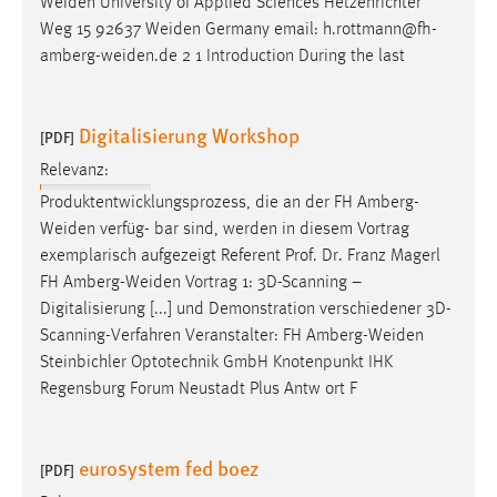
Weiden
University of Applied Sciences Hetzenrichter
Conversion-Tracking
Weg 15 92637
Weiden
Germany email:
h.rottmann@fh-
amberg-weiden.de
2 1 Introduction During the last
Cookie Laufzeit:
3 Monate
Digitalisierung Workshop
[PDF]
Facebook Pixel
Relevanz:
Name:
Produktentwicklungsprozess, die an der FH
Amberg-
_fbp
Weiden
verfüg- bar sind, werden in diesem Vortrag
exemplarisch aufgezeigt Referent Prof. Dr. Franz Magerl
Anbieter:
FH
Amberg-Weiden
Vortrag 1: 3D-Scanning –
Facebook
Digitalisierung [...] und Demonstration verschiedener 3D-
Zweck:
Scanning-Verfahren Veranstalter: FH
Amberg-Weiden
Conversion-Tracking
Steinbichler Optotechnik GmbH Knotenpunkt IHK
Regensburg Forum Neustadt Plus Antw ort F
Cookie Laufzeit:
3 Monate
eurosystem fed boez
[PDF]