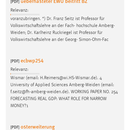
ueberhasteter EWU beitritt BZ
[PDF]
Relevanz:
voranzubringen. *) Dr. Franz Seitz ist Professor für
Volkswirtschaftslehre an der Fach- hochschule
Amberg-
Weiden
; Dr. Karlheinz Ruckriegel ist Professor für
Volkswirtschaftslehre an der Georg- Simon-Ohm-Fac
ecbwp254
[PDF]
Relevanz:
Wismar (email: H.Reimers@wi.HS-Wismar.de). 4
University of Applied Sciences
Amberg-Weiden
(email:
f.seitz@fh-amberg-weiden.de
). WORKING PAPER NO. 254
FORECASTING REAL GDP: WHAT ROLE FOR NARROW
MONEY?1
osterweiterung
[PDF]