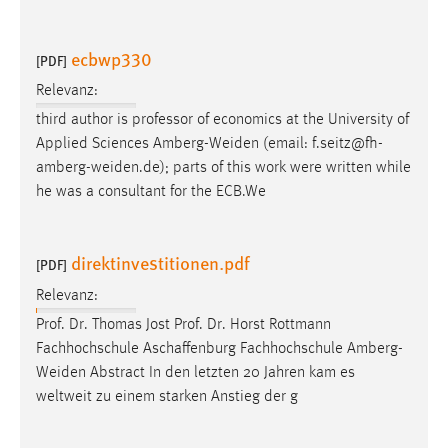
ecbwp330
[PDF]
Relevanz:
third author is professor of economics at the University of
Applied Sciences
Amberg-Weiden
(email:
f.seitz@fh-
amberg-weiden.de
); parts of this work were written while
he was a consultant for the ECB.We
direktinvestitionen.pdf
[PDF]
Relevanz:
Prof. Dr. Thomas Jost Prof. Dr. Horst Rottmann
Fachhochschule Aschaffenburg Fachhochschule
Amberg-
Weiden
Abstract In den letzten 20 Jahren kam es
weltweit zu einem starken Anstieg der g