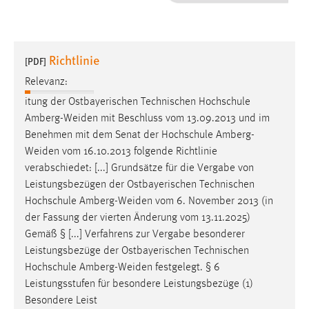
1 Jahr
Performance
Richtlinie
[PDF]
Name:
Relevanz:
staticfilecache
itung der Ostbayerischen Technischen Hochschule
Amberg-Weiden
mit Beschluss vom 13.09.2013 und im
Zweck:
Benehmen mit dem Senat der Hochschule
Amberg-
Für performante Seitenauslieferung wird in diesem Cookie
gespeichert, ob man eingeloggt ist.
Weiden
vom 16.10.2013 folgende Richtlinie
verabschiedet: [...] Grundsätze für die Vergabe von
Leistungsbezügen der Ostbayerischen Technischen
Sprachpräferenz
Hochschule
Amberg-Weiden
vom 6. November 2013 (in
Name:
der Fassung der vierten Änderung vom 13.11.2025)
site-language-preference
Gemäß § [...] Verfahrens zur Vergabe besonderer
Leistungsbezüge der Ostbayerischen Technischen
Zweck:
Hochschule
Amberg-Weiden
festgelegt. § 6
Das Cookie speichert die gewählte Sprache der Website.
Leistungsstufen für besondere Leistungsbezüge (1)
Cookie Laufzeit:
Besondere Leist