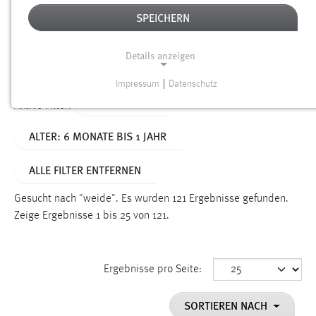
SPEICHERN
Alter
Details anzeigen
SUCHEN
Impressum
|
Datenschutz
NOTWENDIGE COOKIES
TYP: DATEIEN
Aktive Filter:
Notwendige Cookies ermöglichen grundlegende
ALTER: 6 MONATE BIS 1 JAHR
Funktionen und sind für die einwandfreie Funktion der
Website erforderlich.
ALLE FILTER ENTFERNEN
Einverständnis
Gesucht nach "weide".
Es wurden 121 Ergebnisse gefunden.
Name:
Zeige Ergebnisse 1 bis 25 von 121.
cookie_consent
Zweck:
Ergebnisse pro Seite:
Dieser Cookie speichert die ausgewählten Einverständnis-
Optionen des Benutzers
SORTIEREN NACH
Cookie Laufzeit: