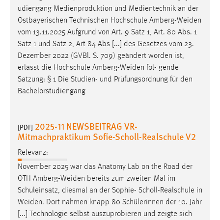
udiengang Medienproduktion und Medientechnik an der
Ostbayerischen Technischen Hochschule
Amberg-Weiden
vom 13.11.2025 Aufgrund von Art. 9 Satz 1, Art. 80 Abs. 1
Satz 1 und Satz 2, Art 84 Abs [...] des Gesetzes vom 23.
Dezember 2022 (GVBl. S. 709) geändert worden ist,
erlässt die Hochschule
Amberg-Weiden
fol- gende
Satzung: § 1 Die Studien- und Prüfungsordnung für den
Bachelorstudiengang
2025-11 NEWSBEITRAG VR-
[PDF]
Mitmachpraktikum Sofie-Scholl-Realschule V2
Relevanz:
November 2025 war das Anatomy Lab on the Road der
OTH
Amberg-Weiden
bereits zum zweiten Mal im
Schuleinsatz, diesmal an der Sophie- Scholl-Realschule in
Weiden
. Dort nahmen knapp 80 Schülerinnen der 10. Jahr
[...] Technologie selbst auszuprobieren und zeigte sich