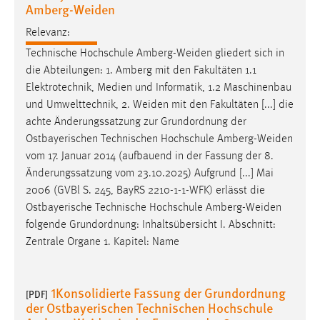
Amberg-Weiden
Zweck:
Dieser Cookie ist notwendig um sich an der Website
Relevanz:
einloggen zu können.
Technische Hochschule
Amberg-Weiden
gliedert sich in
Cookie Laufzeit:
die Abteilungen: 1. Amberg mit den Fakultäten 1.1
24 Stunden
Elektrotechnik, Medien und Informatik, 1.2 Maschinenbau
und Umwelttechnik, 2.
Weiden
mit den Fakultäten [...] die
achte Änderungssatzung zur Grundordnung der
Ostbayerischen Technischen Hochschule
Amberg-Weiden
STATISTIK
vom 17. Januar 2014 (aufbauend in der Fassung der 8.
Statistik Cookies erfassen Informationen anonym.
Änderungssatzung vom 23.10.2025) Aufgrund [...] Mai
Diese Informationen helfen uns zu verstehen, wie
2006 (GVBl S. 245, BayRS 2210-1-1-WFK) erlässt die
unsere Besucher unsere Website nutzen.
Ostbayerische Technische Hochschule
Amberg-Weiden
folgende Grundordnung: Inhaltsübersicht I. Abschnitt:
Matomo
Zentrale Organe 1. Kapitel: Name
Name:
_pk_ref, _pk_cvar, _pk_id, _pk_ses
1Konsolidierte Fassung der Grundordnung
[PDF]
Zweck:
der Ostbayerischen Technischen Hochschule
Zugriffsstatistik