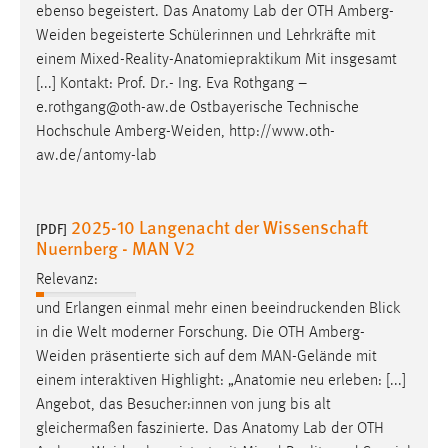
ebenso begeistert. Das Anatomy Lab der OTH
Amberg-
Weiden
begeisterte Schülerinnen und Lehrkräfte mit
einem Mixed-Reality-Anatomiepraktikum Mit insgesamt
[...] Kontakt: Prof. Dr.- Ing. Eva Rothgang –
e.rothgang@oth-aw.de Ostbayerische Technische
Hochschule
Amberg-Weiden
, http://www.oth-
aw.de/antomy-lab
2025-10 Langenacht der Wissenschaft
[PDF]
Nuernberg - MAN V2
Relevanz:
und Erlangen einmal mehr einen beeindruckenden Blick
in die Welt moderner Forschung. Die OTH
Amberg-
Weiden
präsentierte sich auf dem MAN-Gelände mit
einem interaktiven Highlight: „Anatomie neu erleben: [...]
Angebot, das Besucher:innen von jung bis alt
gleichermaßen faszinierte. Das Anatomy Lab der OTH