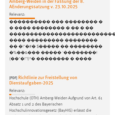
Amberg-Weiden in der Fassung der 8.
AEnderungssatzung v. 23.10.2025
Cookie Laufzeit:
Relevanz:
Max. 13 Monate
���������� ��� �������� �
� ���� �������� � �� � ��
�������������������������
MARKETING
���� ��������� ��������
Marketing Cookies werden von Drittanbietern
�� �!"�#� $����� �� ��������
verwendet, um personalisierte Werbung anzuzeigen.
�%��&��� ����� '��������!
Sie tun dies, indem sie Besucher über Websites
(��"�!"!)*� �������� � ����
hinweg verfolgen.
Google Ads
Richtlinie zur Freistellung von
[PDF]
Dienstaufgaben-2025
Name:
_gcl_au
Relevanz:
Hochschule (OTH)
Amberg-Weiden
Aufgrund von Art. 61
Anbieter:
Absatz 1 und 2 des Bayerischen
Google Ireland Limited
Hochschulinnovationsgesetz (BayHIG) erlässt die
Zweck: