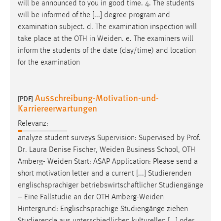
will be announced to you in good time. 4. The students
will be informed of the [...] degree program and
examination subject. d. The examination inspection will
take place at the OTH in
Weiden
. e. The examiners will
inform the students of the date (day/time) and location
for the examination
Ausschreibung-Motivation-und-
[PDF]
Karriereerwartungen
Relevanz:
analyze student surveys Supervision: Supervised by Prof.
Dr. Laura Denise Fischer,
Weiden
Business School, OTH
Amberg-
Weiden
Start: ASAP Application: Please send a
short motivation letter and a current [...] Studierenden
englischsprachiger betriebswirtschaftlicher Studiengänge
– Eine Fallstudie an der OTH
Amberg-Weiden
Hintergrund: Englischsprachige Studiengänge ziehen