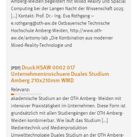
Amberg-Weiden
begeistert mit Mixed Reality und Spacial
Computing bei der Langen Nacht der Wissenschaft 2025
[...] Kontakt: Prof. Dr.- Ing. Eva Rothgang –
e.rothgang@oth-aw.de Ostbayerische Technische
Hochschule
Amberg-Weiden
, http://www.oth-
aw.de/antomy-lab „Die Kombination aus moderner
Mixed-Reality-Technologie und
Druck HSAW 0002 017
[PDF]
Unternehmensroschuere Duales Studium
Amberg 210x210mm WMD
Relevanz:
akademische Studium an der OTH Amberg-
Weiden
mit
intensiver Praxistätigkeit im Unternehmen. Diese Form ist
grundsätzlich mit allen Studiengängen der OTH
Amberg-
Weiden
kombinierbar. Wie läuft das Studium [...]
Medientechnik und Medienproduktion
Umwelttechnologie Duales Studium an der OTH
Amberg-