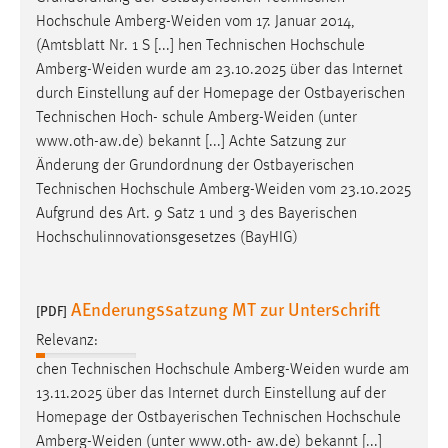
EXTERNE MEDIEN
Hochschule
Amberg-Weiden
vom 17. Januar 2014,
Um Inhalte von Videoplattformen und Social Media
(Amtsblatt Nr. 1 S [...] hen Technischen Hochschule
Plattformen anzeigen zu können, werden von diesen
Amberg-Weiden
wurde am 23.10.2025 über das Internet
externen Medien Cookies gesetzt.
durch Einstellung auf der Homepage der Ostbayerischen
Technischen Hoch- schule
Amberg-Weiden
(unter
YouTube
www.oth-aw.de) bekannt [...] Achte Satzung zur
Änderung der Grundordnung der Ostbayerischen
Technischen Hochschule
Amberg-Weiden
vom 23.10.2025
Vimeo
Aufgrund des Art. 9 Satz 1 und 3 des Bayerischen
Hochschulinnovationsgesetzes (BayHIG)
AEnderungssatzung MT zur Unterschrift
[PDF]
Relevanz:
chen Technischen Hochschule
Amberg-Weiden
wurde am
13.11.2025 über das Internet durch Einstellung auf der
Homepage der Ostbayerischen Technischen Hochschule
Amberg-Weiden
(unter www.oth- aw.de) bekannt [...]