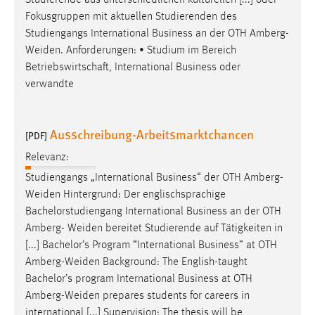
Studierende aus unterschiedlichen kulturellen [...] oder
Fokusgruppen mit aktuellen Studierenden des
Studiengangs International Business an der OTH
Amberg-
Weiden
. Anforderungen: • Studium im Bereich
Betriebswirtschaft, International Business oder
verwandte
Ausschreibung-Arbeitsmarktchancen
[PDF]
Relevanz:
Studiengangs „International Business“ der OTH
Amberg-
Weiden
Hintergrund: Der englischsprachige
Bachelorstudiengang International Business an der OTH
Amberg-
Weiden
bereitet Studierende auf Tätigkeiten in
[...] Bachelor’s Program “International Business” at OTH
Amberg-Weiden
Background: The English-taught
Bachelor’s program International Business at OTH
Amberg-Weiden
prepares students for careers in
international [...] Supervision: The thesis will be