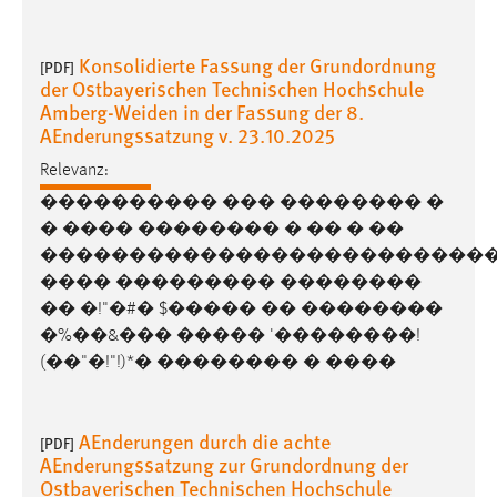
30 Tage
Konsolidierte Fassung der Grundordnung
[PDF]
Chat
der Ostbayerischen Technischen Hochschule
Amberg-Weiden in der Fassung der 8.
Name:
AEnderungssatzung v. 23.10.2025
MibewSessionID, MIBEW_UserID, mibew_locale, mibew-
chat-frame-style-5e9dbeb1811c0446
Relevanz:
���������� ��� �������� �
Zweck:
Wird benötigt um die Chatfunktion nutzen zu können.
� ���� �������� � �� � ��
�������������������������
Cookie Laufzeit:
���� ��������� ��������
MibewSessionID, mibew-chat-frame-style-
�� �!"�#� $����� �� ��������
5e9dbeb1811c0446 = Sitzungslaufzeit, mibew_locale = 3
�%��&��� ����� '��������!
Jahre, MIBEW_UserID = 1 Jahr
(��"�!"!)*� �������� � ����
Login
AEnderungen durch die achte
[PDF]
Name:
AEnderungssatzung zur Grundordnung der
fe_user, be_user, be_lastLoginProvider
Ostbayerischen Technischen Hochschule