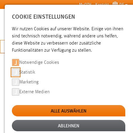
Zum Hauptinhalt springen
MyOTH
Kontakt
DE
COOKIE EINSTELLUNGEN
SUCHE
Wir nutzen Cookies auf unserer Website. Einige von ihnen
sind technisch notwendig, während andere uns helfen,
diese Website zu verbessern oder zusätzliche
JETZT BEWERBEN
Funktionalitäten zur Verfügung zu stellen.
Notwendige Cookies
SUCHE
Statistik
Marketing
FILTER
Externe Medien
Typ
ALLE AUSWÄHLEN
Erstellungsdatum
ABLEHNEN