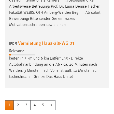
das auf internationale Karrieren [...] Selbstständige
Arbeitsweise Betreuung: Prof. Dr. Laura Denise Fischer,
Fakultät WEBIS, OTH
Amberg-Weiden
Beginn: Ab sofort
Bewerbung: Bitte senden Sie ein kurzes
Motivationsschreiben sowie einen
Vermietung Haus-als-WG 01
[PDF]
Relevanz:
keiten in 3 km und 6 km Entfernung - Direkte
Autobahnanbindung an die A6 - ca. 20 Minuten nach
Weiden
, 3 Minuten nach Vohenstrauß, 10 Minuten zur
tschechischen Grenze Das Haus bietet
1
2
3
4
5
»