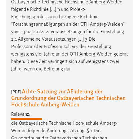
Ostbayerische Technische Hochschule
Amberg-Weiden
Conversion-Tracking
folgende Richtlinie [...] n und Projekt-
Forschungsprofessuren bezogene Richtlinie
Cookie Laufzeit:
"Forschungsermäßigungen an der OTH
Amberg-Weiden
"
3 Monate
vom 13.04.2022. 2. Voraussetzungen für die Freistellung
2.1 Allgemeine Voraussetzungen [...] 3 Die
Facebook Pixel
Professorin/der Professor soll vor der Freistellung
wenigstens vier Jahre an der OTH
Amberg-Weiden
gelehrt
Name:
haben. Diese Zeit verringert sich auf wenigstens zwei
_fbp
Jahre, wenn die Befreiung nur
Anbieter:
Facebook
Achte Satzung zur AEnderung der
[PDF]
Zweck:
Grundordnung der Ostbayerischen Technischen
Conversion-Tracking
Hochschule Amberg-Weiden
Cookie Laufzeit:
Relevanz:
3 Monate
die Ostbayerische Technische Hoch- schule
Amberg-
Weiden
folgende Änderungssatzung: § 1 Die
Grundordnung der Ostbayerischen Technischen