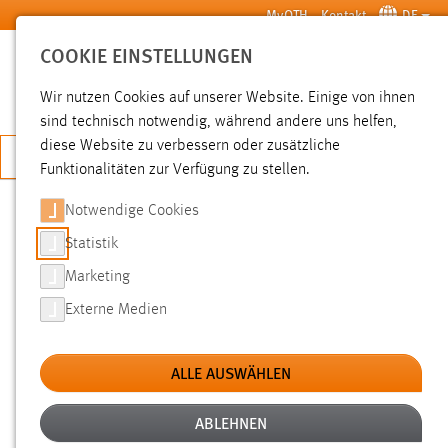
Zum Hauptinhalt springen
MyOTH
Kontakt
DE
COOKIE EINSTELLUNGEN
SUCHE
Wir nutzen Cookies auf unserer Website. Einige von ihnen
sind technisch notwendig, während andere uns helfen,
diese Website zu verbessern oder zusätzliche
JETZT BEWERBEN
Funktionalitäten zur Verfügung zu stellen.
Notwendige Cookies
SUCHE
Statistik
Marketing
FILTER
Externe Medien
Typ
ALLE AUSWÄHLEN
Erstellungsdatum
ABLEHNEN