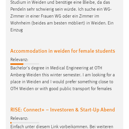
Studium in
Weiden
und benötige eine Bleibe, da das
Zweck:
Pendeln sehr schwierig sein würde. Ich suche ein WG-
Dieser Cookie ist notwendig um sich an der Website
Zimmer in einer Frauen WG oder ein Zimmer im
einloggen zu können.
Wohnheim (beides am besten möbliert) in
Weiden
. Ein
Cookie Laufzeit:
Einzug
24 Stunden
Accommodation in weiden for female students
STATISTIK
Relevanz:
Statistik Cookies erfassen Informationen anonym.
Bachelor's degree in Medical Engineering at OTH
Diese Informationen helfen uns zu verstehen, wie
Amberg-Weiden
this winter semester. I am looking for a
unsere Besucher unsere Website nutzen.
place in
Weiden
and I would prefer something close to
OTH
Weiden
or with good public transport for females
Matomo
Name:
RISE: Connect+ – Investoren & Start-Up Abend
_pk_ref, _pk_cvar, _pk_id, _pk_ses
Relevanz:
Zweck:
Einfach unter diesem Link vorbeikommen. Bei weiteren
Zugriffsstatistik