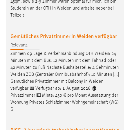
45qm, sowie 2-3 Zimmer wären optimal für mich. Ich bin
EXTERNE MEDIEN
Studentin an der OTH in
Weiden
und arbeite nebenbei
Um Inhalte von Videoplattformen und Social Media
Teilzeit
Plattformen anzeigen zu können, werden von diesen
externen Medien Cookies gesetzt.
Gemütliches Privatzimmer in Weiden verfügbar
YouTube
Relevanz:
Zimmer: 09 Lage & Verkehrsanbindung OTH
Weiden
: 24
Vimeo
Minuten mit dem Bus, 12 Minuten mit dem Fahrrad oder
42 Minuten zu Fuß Nächste Bushaltestelle: 4 Gehminuten
Weiden
ZOB (Zentraler Omnibusbahnhof): 10 Minuten [...]
Gemütliches Privatzimmer mit Balcony in
Weiden
verfügbar 📅 Verfügbar ab: 1. August 2026 🏠
Privatzimmer 💶 Miete: 450 € pro Monat Ausstattung der
Wohnung Privates Schlafzimmer Wohngemeinschaft (WG)
G
RISE: 7. bayerisch-tschechischer Innovationstag