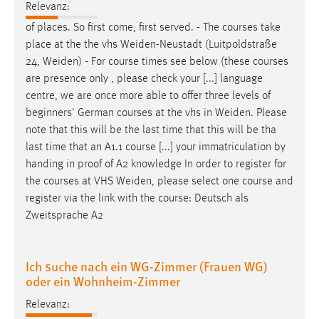
30 Tage
Relevanz:
of places. So first come, first served. - The courses take
Chat
place at the the vhs
Weiden-Neustadt
(Luitpoldstraße
24,
Weiden
) - For course times see below (these courses
Name:
are presence only , please check your [...] language
MibewSessionID, MIBEW_UserID, mibew_locale, mibew-
centre, we are once more able to offer three levels of
chat-frame-style-5e9dbeb1811c0446
beginners' German courses at the vhs in
Weiden
. Please
note that this will be the last time that this will be tha
Zweck:
Wird benötigt um die Chatfunktion nutzen zu können.
last time that an A1.1 course [...] your immatriculation by
handing in proof of A2 knowledge In order to register for
Cookie Laufzeit:
the courses at VHS
Weiden
, please select one course and
MibewSessionID, mibew-chat-frame-style-
register via the link with the course: Deutsch als
5e9dbeb1811c0446 = Sitzungslaufzeit, mibew_locale = 3
Zweitsprache A2
Jahre, MIBEW_UserID = 1 Jahr
Login
Ich suche nach ein WG-Zimmer (Frauen WG)
oder ein Wohnheim-Zimmer
Name:
Relevanz:
fe_user, be_user, be_lastLoginProvider