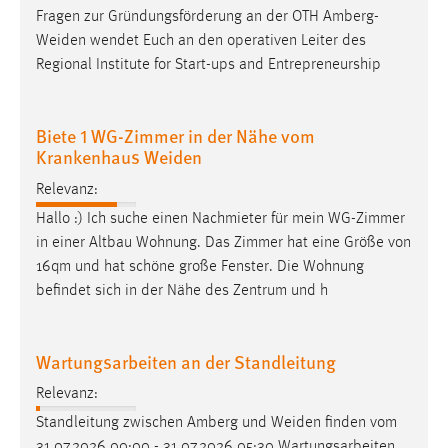
Fragen zur Gründungsförderung an der OTH
Amberg-
Cookie Laufzeit:
Weiden
wendet Euch an den operativen Leiter des
Max. 13 Monate
Regional Institute for Start-ups and Entrepreneurship
Biete 1 WG-Zimmer in der Nähe vom
MARKETING
Krankenhaus Weiden
Marketing Cookies werden von Drittanbietern
Relevanz:
verwendet, um personalisierte Werbung anzuzeigen.
Sie tun dies, indem sie Besucher über Websites
Hallo :) Ich suche einen Nachmieter für mein WG-Zimmer
hinweg verfolgen.
in einer Altbau Wohnung. Das Zimmer hat eine Größe von
16qm und hat schöne große Fenster. Die Wohnung
Google Ads
befindet sich in der Nähe des Zentrum und h
Name:
_gcl_au
Wartungsarbeiten an der Standleitung
Anbieter:
Relevanz:
Google Ireland Limited
Standleitung zwischen Amberg und
Weiden
finden vom
Zweck:
31.07.2026 00:00 - 31.07.2026 05:30 Wartungsarbeiten