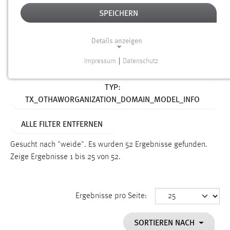
SPEICHERN
Alter
Details anzeigen
SUCHEN
Impressum
|
Datenschutz
NOTWENDIGE COOKIES
Aktive Filter:
TYP:
Notwendige Cookies ermöglichen grundlegende
TX_OTHAWORGANIZATION_DOMAIN_MODEL_INFO
Funktionen und sind für die einwandfreie Funktion der
Website erforderlich.
ALLE FILTER ENTFERNEN
Einverständnis
Gesucht nach "weide".
Es wurden 52 Ergebnisse gefunden.
Name:
Zeige Ergebnisse 1 bis 25 von 52.
cookie_consent
Zweck:
Ergebnisse pro Seite:
Dieser Cookie speichert die ausgewählten Einverständnis-
Optionen des Benutzers
SORTIEREN NACH
Cookie Laufzeit: