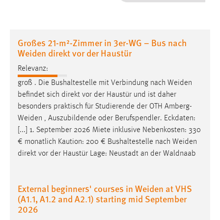
1 Jahr
Performance
Großes 21-m²-Zimmer in 3er-WG – Bus nach
Weiden direkt vor der Haustür
Name:
staticfilecache
Relevanz:
groß . Die Bushaltestelle mit Verbindung nach
Weiden
Zweck:
befindet sich direkt vor der Haustür und ist daher
Für performante Seitenauslieferung wird in diesem Cookie
besonders praktisch für Studierende der OTH
Amberg-
gespeichert, ob man eingeloggt ist.
Weiden
, Auszubildende oder Berufspendler. Eckdaten:
[...] 1. September 2026 Miete inklusive Nebenkosten: 330
Sprachpräferenz
€ monatlich Kaution: 200 € Bushaltestelle nach
Weiden
direkt vor der Haustür Lage: Neustadt an der Waldnaab
Name:
site-language-preference
Zweck:
External beginners' courses in Weiden at VHS
Das Cookie speichert die gewählte Sprache der Website.
(A1.1, A1.2 and A2.1) starting mid September
2026
Cookie Laufzeit: