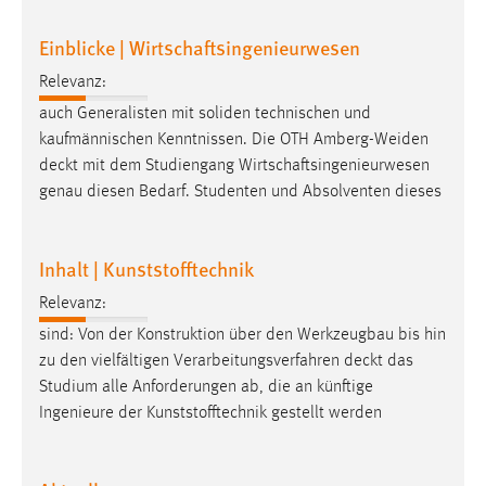
Conversion-Tracking
Einblicke | Wirtschaftsingenieurwesen
Cookie Laufzeit:
Relevanz:
3 Monate
auch Generalisten mit soliden technischen und
kaufmännischen Kenntnissen. Die OTH Amberg-Weiden
Facebook Pixel
deckt
mit dem Studiengang Wirtschaftsingenieurwesen
Name:
genau diesen Bedarf. Studenten und Absolventen dieses
_fbp
Anbieter:
Inhalt | Kunststofftechnik
Facebook
Relevanz:
Zweck:
sind: Von der Konstruktion über den Werkzeugbau bis hin
Conversion-Tracking
zu den vielfältigen Verarbeitungsverfahren
deckt
das
Cookie Laufzeit:
Studium alle Anforderungen ab, die an künftige
3 Monate
Ingenieure der Kunststofftechnik gestellt werden