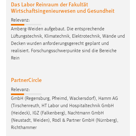
Das Labor Reinraum der Fakultät
Wirtschaftsingenieurwesen und Gesundheit
Cookie Laufzeit:
Max. 13 Monate
Relevanz:
Amberg-Weiden aufgebaut. Die entsprechende
Lüftungstechnik, Klimatechnik, Elektrotechnik, Wände und
MARKETING
Decken
wurden anforderungsgerecht geplant und
realisiert. Forschungsschwerpunkte sind die Bereiche
Marketing Cookies werden von Drittanbietern
Rein
verwendet, um personalisierte Werbung anzuzeigen.
Sie tun dies, indem sie Besucher über Websites
hinweg verfolgen.
PartnerCircle
Google Ads
Relevanz:
GmbH (Regensburg, Pfreimd, Wackersdorf), Hamm AG
Name:
(Tirschenreuth, HT Labor und Hospitaltechnik GmbH
_gcl_au
(
Heideck
), IGZ (Falkenberg), Nachtmann GmbH
Anbieter:
(Neustadt, Weiden), Rödl & Partner GmbH (Nürnberg),
Google Ireland Limited
Richthammer
Zweck: