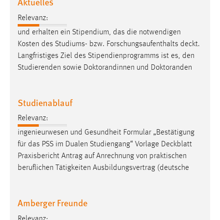
Aktuelles
EXTERNE MEDIEN
Relevanz:
Um Inhalte von Videoplattformen und Social Media
Plattformen anzeigen zu können, werden von diesen
und erhalten ein Stipendium, das die notwendigen
externen Medien Cookies gesetzt.
Kosten des Studiums- bzw. Forschungsaufenthalts
deckt
.
Langfristiges Ziel des Stipendienprogramms ist es, den
YouTube
Studierenden sowie Doktorandinnen und Doktoranden
Vimeo
Studienablauf
Relevanz:
ingenieurwesen und Gesundheit Formular „Bestätigung
für das PSS im Dualen Studiengang“ Vorlage
Deckblatt
Praxisbericht Antrag auf Anrechnung von praktischen
beruflichen Tätigkeiten Ausbildungsvertrag (deutsche
Amberger Freunde
Relevanz: