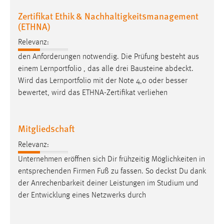
Zweck:
Zertifikat Ethik & Nachhaltigkeitsmanagement
Dieser Cookie ist notwendig um sich an der Website
(ETHNA)
einloggen zu können.
Relevanz:
Cookie Laufzeit:
den Anforderungen notwendig. Die Prüfung besteht aus
24 Stunden
einem Lernportfolio , das alle drei Bausteine
abdeckt
.
Wird das Lernportfolio mit der Note 4,0 oder besser
bewertet, wird das ETHNA-Zertifikat verliehen
STATISTIK
Statistik Cookies erfassen Informationen anonym.
Mitgliedschaft
Diese Informationen helfen uns zu verstehen, wie
unsere Besucher unsere Website nutzen.
Relevanz:
Unternehmen eröffnen sich Dir frühzeitig Möglichkeiten in
Matomo
entsprechenden Firmen Fuß zu fassen. So
deckst
Du dank
Name:
der Anrechenbarkeit deiner Leistungen im Studium und
_pk_ref, _pk_cvar, _pk_id, _pk_ses
der Entwicklung eines Netzwerks durch
Zweck:
Zugriffsstatistik