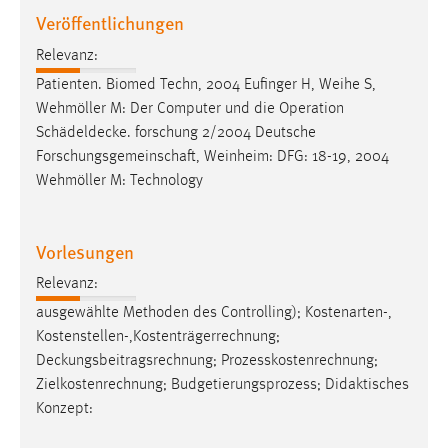
30 Tage
Veröffentlichungen
Relevanz:
Chat
Patienten. Biomed Techn, 2004 Eufinger H, Weihe S,
Name:
Wehmöller M: Der Computer und die Operation
MibewSessionID, MIBEW_UserID, mibew_locale, mibew-
Schädeldecke
. forschung 2/2004 Deutsche
chat-frame-style-5e9dbeb1811c0446
Forschungsgemeinschaft, Weinheim: DFG: 18-19, 2004
Wehmöller M: Technology
Zweck:
Wird benötigt um die Chatfunktion nutzen zu können.
Cookie Laufzeit:
Vorlesungen
MibewSessionID, mibew-chat-frame-style-
Relevanz:
5e9dbeb1811c0446 = Sitzungslaufzeit, mibew_locale = 3
Jahre, MIBEW_UserID = 1 Jahr
ausgewählte Methoden des Controlling); Kostenarten-,
Kostenstellen-,Kostenträgerrechnung;
Deckungsbeitragsrechnung
; Prozesskostenrechnung;
Login
Zielkostenrechnung; Budgetierungsprozess; Didaktisches
Name:
Konzept:
fe_user, be_user, be_lastLoginProvider