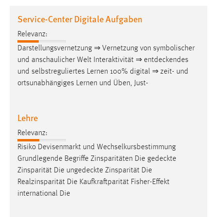
1 Jahr
Service-Center Digitale Aufgaben
Relevanz:
Performance
Darstellungsvernetzung ⇒ Vernetzung von symbolischer
Name:
und anschaulicher Welt Interaktivität ⇒
entdeckendes
staticfilecache
und selbstreguliertes Lernen 100% digital ⇒ zeit- und
ortsunabhängiges Lernen und Üben, Just-
Zweck:
Für performante Seitenauslieferung wird in diesem Cookie
gespeichert, ob man eingeloggt ist.
Lehre
Sprachpräferenz
Relevanz:
Risiko Devisenmarkt und Wechselkursbestimmung
Name:
Grundlegende Begriffe Zinsparitäten Die
gedeckte
site-language-preference
Zinsparität Die
ungedeckte
Zinsparität Die
Zweck:
Realzinsparität Die Kaufkraftparität Fisher-Effekt
Das Cookie speichert die gewählte Sprache der Website.
international Die
Cookie Laufzeit: