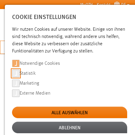
Zum Hauptinhalt springen
MyOTH
Kontakt
DE
COOKIE EINSTELLUNGEN
SUCHE
Wir nutzen Cookies auf unserer Website. Einige von ihnen
sind technisch notwendig, während andere uns helfen,
diese Website zu verbessern oder zusätzliche
JETZT BEWERBEN
Funktionalitäten zur Verfügung zu stellen.
Notwendige Cookies
SUCHE
Statistik
Marketing
FILTER
Externe Medien
Typ
ALLE AUSWÄHLEN
Erstellungsdatum
ABLEHNEN