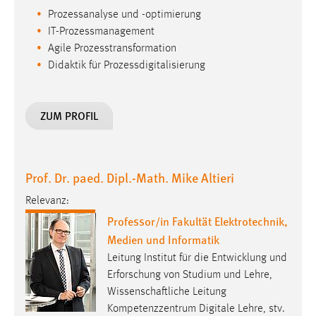
Conversion-Tracking
Prozessanalyse und -optimierung
IT-Prozessmanagement
Cookie Laufzeit:
Agile Prozesstransformation
3 Monate
Didaktik für Prozessdigitalisierung
Facebook Pixel
ZUM PROFIL
Name:
_fbp
Anbieter:
Prof. Dr. paed. Dipl.-Math. Mike Altieri
Facebook
Relevanz:
Zweck:
Professor/in Fakultät Elektrotechnik,
Conversion-Tracking
Medien und Informatik
Cookie Laufzeit:
Leitung Institut für die Entwicklung und
3 Monate
Erforschung von Studium und Lehre,
Wissenschaftliche Leitung
Kompetenzzentrum Digitale Lehre, stv.