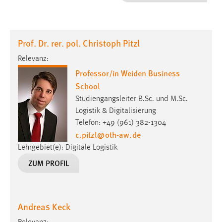
1 Jahr
Performance
Prof. Dr. rer. pol. Christoph Pitzl
Name:
Relevanz:
staticfilecache
Professor/in Weiden Business
School
Zweck:
Für performante Seitenauslieferung wird in diesem Cookie
Studiengangsleiter B.Sc. und M.Sc.
gespeichert, ob man eingeloggt ist.
Logistik & Digitalisierung
Telefon: +49 (961) 382-1304
c.pitzl
@
oth-aw
.
de
Sprachpräferenz
Lehrgebiet(e): Digitale Logistik
Name:
ZUM PROFIL
site-language-preference
Zweck:
Das Cookie speichert die gewählte Sprache der Website.
Andreas Keck
Cookie Laufzeit: