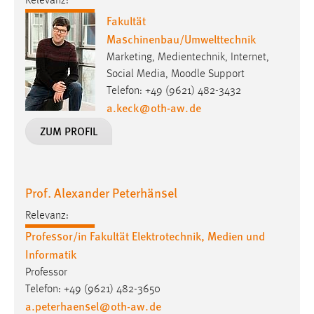
Relevanz:
30 Tage
Fakultät
Maschinenbau/Umwelttechnik
Chat
Marketing, Medientechnik, Internet,
Name:
Social Media, Moodle Support
MibewSessionID, MIBEW_UserID, mibew_locale, mibew-
Telefon: +49 (9621) 482-3432
chat-frame-style-5e9dbeb1811c0446
a.keck
@
oth-aw
.
de
ZUM PROFIL
Zweck:
Wird benötigt um die Chatfunktion nutzen zu können.
Cookie Laufzeit:
MibewSessionID, mibew-chat-frame-style-
Prof. Alexander Peterhänsel
5e9dbeb1811c0446 = Sitzungslaufzeit, mibew_locale = 3
Relevanz:
Jahre, MIBEW_UserID = 1 Jahr
Professor/in Fakultät Elektrotechnik, Medien und
Informatik
Login
Professor
Name:
Telefon: +49 (9621) 482-3650
fe_user, be_user, be_lastLoginProvider
a.peterhaensel
@
oth-aw
.
de