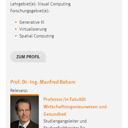
Lehrgebiet(e): Visual Computing
Zweck:
Forschungsgebiet(e):
Dieser Cookie ist notwendig um sich an der Website
einloggen zu können.
Generative KI
Cookie Laufzeit:
Virtualisierung
24 Stunden
Spatial Computing
ZUM PROFIL
STATISTIK
Statistik Cookies erfassen Informationen anonym.
Diese Informationen helfen uns zu verstehen, wie
unsere Besucher unsere Website nutzen.
Prof. Dr.-Ing. Manfred Beham
Relevanz:
Matomo
Professor/in Fakultät
Name:
Wirtschaftsingenieurwesen und
_pk_ref, _pk_cvar, _pk_id, _pk_ses
Gesundheit
Zweck:
Studiengangsleiter und
Zugriffsstatistik