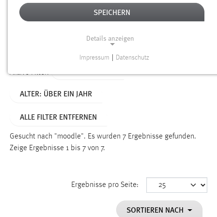
SPEICHERN
Alter
Details anzeigen
SUCHEN
Impressum
|
Datenschutz
NOTWENDIGE COOKIES
TYP: PERSONEN
Aktive Filter:
Notwendige Cookies ermöglichen grundlegende
ALTER: ÜBER EIN JAHR
Funktionen und sind für die einwandfreie Funktion der
Website erforderlich.
ALLE FILTER ENTFERNEN
Einverständnis
Gesucht nach "moodle".
Es wurden 7 Ergebnisse gefunden.
Name:
Zeige Ergebnisse 1 bis 7 von 7.
cookie_consent
Zweck:
Ergebnisse pro Seite:
Dieser Cookie speichert die ausgewählten Einverständnis-
Optionen des Benutzers
SORTIEREN NACH
Cookie Laufzeit: