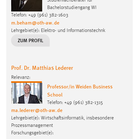
Studienfachberater für
Bachelorstudiengang WI
Cookie Laufzeit:
Telefon: +49 (961) 382-1603
Max. 13 Monate
m.beham
@
oth-aw
.
de
Lehrgebiet(e): Elektro- und Informationstechnk
ZUM PROFIL
MARKETING
Marketing Cookies werden von Drittanbietern
verwendet, um personalisierte Werbung anzuzeigen.
Prof. Dr. Matthias Lederer
Sie tun dies, indem sie Besucher über Websites
hinweg verfolgen.
Relevanz:
Professor/in Weiden Business
Google Ads
School
Name:
Telefon: +49 (961) 382-1315
_gcl_au
ma.lederer
@
oth-aw
.
de
Lehrgebiet(e): Wirtschaftsinformatik, insbesondere
Anbieter:
Prozessmanagement
Google Ireland Limited
Forschungsgebiet(e):
Zweck: