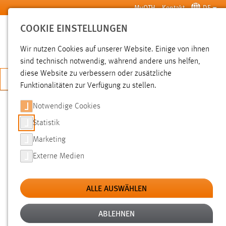
Zum Hauptinhalt springen
MyOTH
Kontakt
DE
COOKIE EINSTELLUNGEN
SUCHE
Wir nutzen Cookies auf unserer Website. Einige von ihnen
sind technisch notwendig, während andere uns helfen,
diese Website zu verbessern oder zusätzliche
JETZT BEWERBEN
Funktionalitäten zur Verfügung zu stellen.
Notwendige Cookies
SUCHE
Statistik
Marketing
FILTER
Externe Medien
Typ
ALLE AUSWÄHLEN
Erstellungsdatum
ABLEHNEN