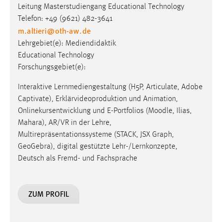
EXTERNE MEDIEN
Leitung Masterstudiengang Educational Technology
Telefon: +49 (9621) 482-3641
Um Inhalte von Videoplattformen und Social Media
m.altieri
@
oth-aw
.
de
Plattformen anzeigen zu können, werden von diesen
Lehrgebiet(e): Mediendidaktik
externen Medien Cookies gesetzt.
Educational Technology
YouTube
Forschungsgebiet(e):
Interaktive Lernmediengestaltung (H5P, Articulate, Adobe
Vimeo
Captivate), Erklärvideoproduktion und Animation,
Onlinekursentwicklung und E-Portfolios (Moodle, Ilias,
Mahara), AR/VR in der Lehre,
Multirepräsentationssysteme (STACK, JSX Graph,
GeoGebra), digital gestützte Lehr-/Lernkonzepte,
Deutsch als Fremd- und Fachsprache
ZUM PROFIL