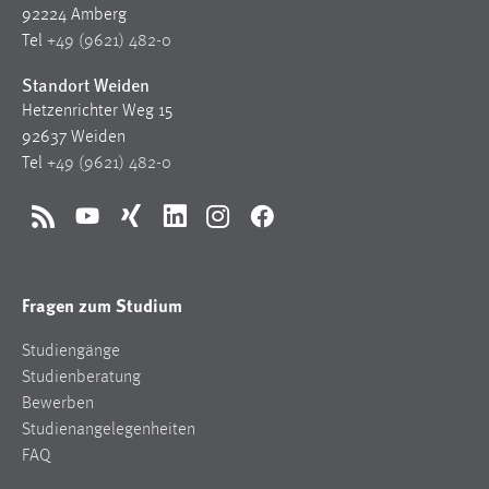
30 Tage
92224 Amberg
Tel
+49 (9621) 482-0
Chat
Standort Weiden
Hetzenrichter Weg 15
Name:
92637 Weiden
MibewSessionID, MIBEW_UserID, mibew_locale, mibew-
chat-frame-style-5e9dbeb1811c0446
Tel
+49 (9621) 482-0
Zweck:
Wird benötigt um die Chatfunktion nutzen zu können.
RSS
YouTube
Xing
LinkedIn
Instagram
Facebook
Cookie Laufzeit:
MibewSessionID, mibew-chat-frame-style-
Fragen zum Studium
5e9dbeb1811c0446 = Sitzungslaufzeit, mibew_locale = 3
Jahre, MIBEW_UserID = 1 Jahr
Studiengänge
Studienberatung
Login
Bewerben
Studienangelegenheiten
Name:
FAQ
fe_user, be_user, be_lastLoginProvider