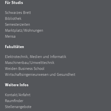
Für Studis
Zweck:
Dieser Cookie ist notwendig um sich an der Website
Schwarzes Brett
einloggen zu können.
Bibliothek
Cookie Laufzeit:
Semesterzeiten
24 Stunden
Marktplatz/Wohnungen
Mensa
Fakultäten
STATISTIK
Elektrotechnik, Medien und Informatik
Statistik Cookies erfassen Informationen anonym.
Maschinenbau/Umwelttechnik
Diese Informationen helfen uns zu verstehen, wie
Weiden Business School
unsere Besucher unsere Website nutzen.
Wirtschaftsingenieurwesen und Gesundheit
Matomo
Weitere Infos
Name:
Kontakt/Anfahrt
_pk_ref, _pk_cvar, _pk_id, _pk_ses
Raumfinder
Zweck:
Stellenangebote
Zugriffsstatistik