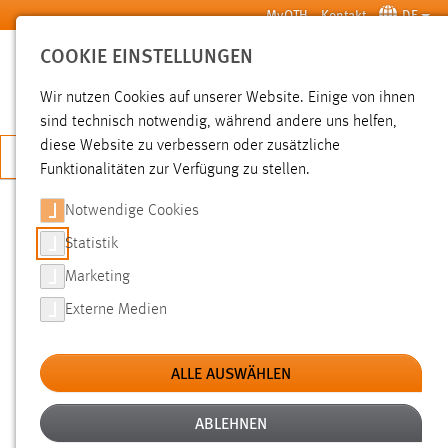
Zum Hauptinhalt springen
MyOTH
Kontakt
DE
COOKIE EINSTELLUNGEN
SUCHE
Wir nutzen Cookies auf unserer Website. Einige von ihnen
sind technisch notwendig, während andere uns helfen,
diese Website zu verbessern oder zusätzliche
JETZT BEWERBEN
Funktionalitäten zur Verfügung zu stellen.
Notwendige Cookies
SUCHE
Statistik
Marketing
FILTER
Externe Medien
Typ
ALLE AUSWÄHLEN
Erstellungsdatum
ABLEHNEN