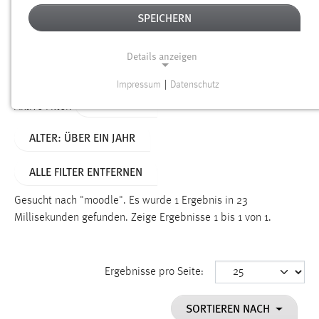
SPEICHERN
Alter
Details anzeigen
SUCHEN
Impressum
|
Datenschutz
NOTWENDIGE COOKIES
TYP: LINKS
Aktive Filter:
Notwendige Cookies ermöglichen grundlegende
ALTER: ÜBER EIN JAHR
Funktionen und sind für die einwandfreie Funktion der
Website erforderlich.
ALLE FILTER ENTFERNEN
Einverständnis
Gesucht nach "moodle".
Es wurde 1 Ergebnis in 23
Name:
Millisekunden gefunden.
Zeige Ergebnisse 1 bis 1 von 1.
cookie_consent
Zweck:
Ergebnisse pro Seite:
Dieser Cookie speichert die ausgewählten Einverständnis-
Optionen des Benutzers
SORTIEREN NACH
Cookie Laufzeit: