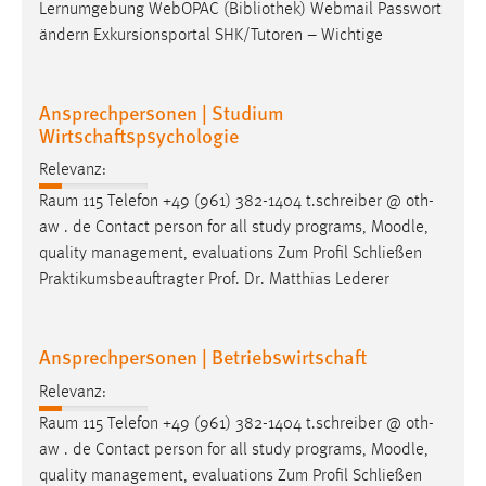
Lernumgebung WebOPAC (Bibliothek) Webmail Passwort
Zweck:
ändern Exkursionsportal SHK/Tutoren – Wichtige
Dieser Cookie ist notwendig um sich an der Website
einloggen zu können.
Cookie Laufzeit:
Ansprechpersonen | Studium
24 Stunden
Wirtschaftspsychologie
Relevanz:
Raum 115 Telefon +49 (961) 382-1404 t.schreiber @ oth-
STATISTIK
aw . de Contact person for all study programs,
Moodle
,
Statistik Cookies erfassen Informationen anonym.
quality management, evaluations Zum Profil Schließen
Diese Informationen helfen uns zu verstehen, wie
Praktikumsbeauftragter Prof. Dr. Matthias Lederer
unsere Besucher unsere Website nutzen.
Matomo
Ansprechpersonen | Betriebswirtschaft
Relevanz:
Name:
_pk_ref, _pk_cvar, _pk_id, _pk_ses
Raum 115 Telefon +49 (961) 382-1404 t.schreiber @ oth-
aw . de Contact person for all study programs,
Moodle
,
Zweck:
quality management, evaluations Zum Profil Schließen
Zugriffsstatistik