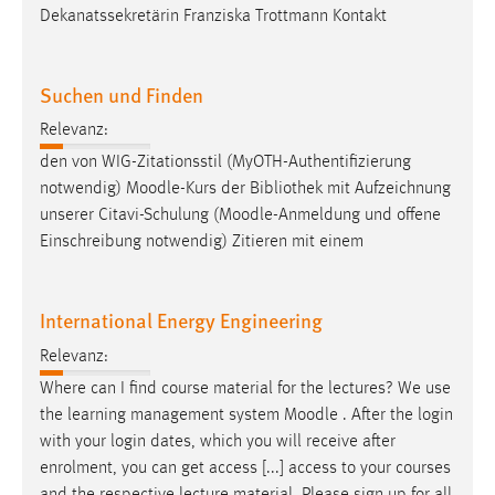
Dekanatssekretärin Franziska Trottmann Kontakt
Cookie Laufzeit:
Max. 13 Monate
Suchen und Finden
Relevanz:
MARKETING
den von WIG-Zitationsstil (MyOTH-Authentifizierung
Marketing Cookies werden von Drittanbietern
notwendig)
Moodle
-Kurs der Bibliothek mit Aufzeichnung
verwendet, um personalisierte Werbung anzuzeigen.
unserer Citavi-Schulung (
Moodle
-Anmeldung und offene
Sie tun dies, indem sie Besucher über Websites
Einschreibung notwendig) Zitieren mit einem
hinweg verfolgen.
International Energy Engineering
Google Ads
Relevanz:
Name:
_gcl_au
Where can I find course material for the lectures? ​​​​​​​We use
the learning management system
Moodle
. After the login
Anbieter:
with your login dates, which you will receive after
Google Ireland Limited
enrolment, you can get access [...] access to your courses
Zweck:
and the respective lecture material. Please sign up for all