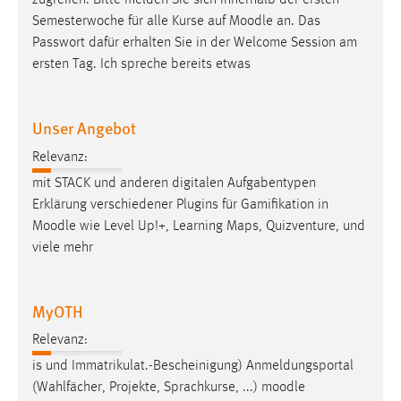
zugreifen. Bitte melden Sie sich innerhalb der ersten
30 Tage
Semesterwoche für alle Kurse auf
Moodle
an. Das
Passwort dafür erhalten Sie in der Welcome Session am
Chat
ersten Tag. Ich spreche bereits etwas
Name:
MibewSessionID, MIBEW_UserID, mibew_locale, mibew-
Unser Angebot
chat-frame-style-5e9dbeb1811c0446
Relevanz:
Zweck:
mit STACK und anderen digitalen Aufgabentypen
Wird benötigt um die Chatfunktion nutzen zu können.
Erklärung verschiedener Plugins für Gamifikation in
Cookie Laufzeit:
Moodle
wie Level Up!+, Learning Maps, Quizventure, und
MibewSessionID, mibew-chat-frame-style-
viele mehr
5e9dbeb1811c0446 = Sitzungslaufzeit, mibew_locale = 3
Jahre, MIBEW_UserID = 1 Jahr
MyOTH
Login
Relevanz:
Name:
is und Im­mat­ri­kulat.-Bescheinigung) Anmeldungsportal
fe_user, be_user, be_lastLoginProvider
(Wahlfächer, Projekte, Sprachkurse, ...)
moodle