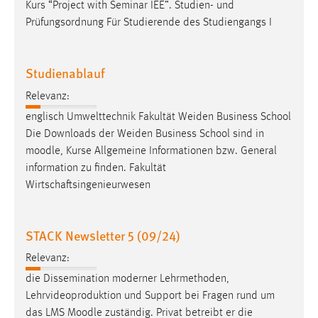
EXTERNE MEDIEN
Kurs “Project with Seminar IEE”. Studien- und
Prüfungsordnung Für Studierende des Studiengangs I
Um Inhalte von Videoplattformen und Social Media
Plattformen anzeigen zu können, werden von diesen
externen Medien Cookies gesetzt.
Studienablauf
YouTube
Relevanz:
englisch Umwelttechnik Fakultät Weiden Business School
Die Downloads der Weiden Business School sind in
Vimeo
moodle
, Kurse Allgemeine Informationen bzw. General
information zu finden. Fakultät
Wirtschaftsingenieurwesen
STACK Newsletter 5 (09/24)
Relevanz:
die Dissemination moderner Lehrmethoden,
Lehrvideoproduktion und Support bei Fragen rund um
das LMS
Moodle
zuständig. Privat betreibt er die