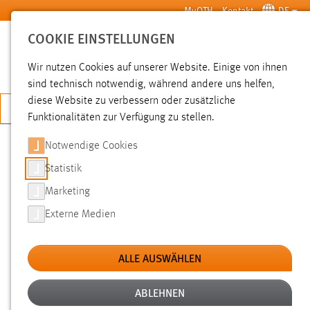
Zum Hauptinhalt springen
MyOTH
Kontakt
DE
COOKIE EINSTELLUNGEN
SUCHE
Wir nutzen Cookies auf unserer Website. Einige von ihnen
sind technisch notwendig, während andere uns helfen,
diese Website zu verbessern oder zusätzliche
JETZT BEWERBEN
Funktionalitäten zur Verfügung zu stellen.
Notwendige Cookies
SUCHE
Statistik
Marketing
FILTER
Externe Medien
Typ
ALLE AUSWÄHLEN
Erstellungsdatum
ABLEHNEN