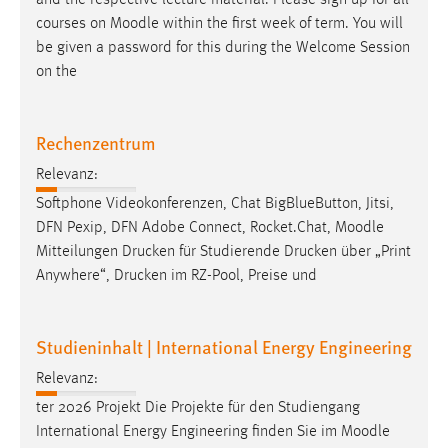
Conversion-Tracking
courses on
Moodle
within the first week of term. You will
be given a password for this during the Welcome Session
Cookie Laufzeit:
on the
3 Monate
Facebook Pixel
Rechenzentrum
Relevanz:
Name:
_fbp
Softphone Videokonferenzen, Chat BigBlueButton, Jitsi,
DFN Pexip, DFN Adobe Connect, Rocket.Chat,
Moodle
Anbieter:
Mitteilungen Drucken für Studierende Drucken über „Print
Facebook
Anywhere“, Drucken im RZ-Pool, Preise und
Zweck:
Conversion-Tracking
Studieninhalt | International Energy Engineering
Cookie Laufzeit:
3 Monate
Relevanz:
ter 2026 Projekt Die Projekte für den Studiengang
International Energy Engineering finden Sie im
Moodle