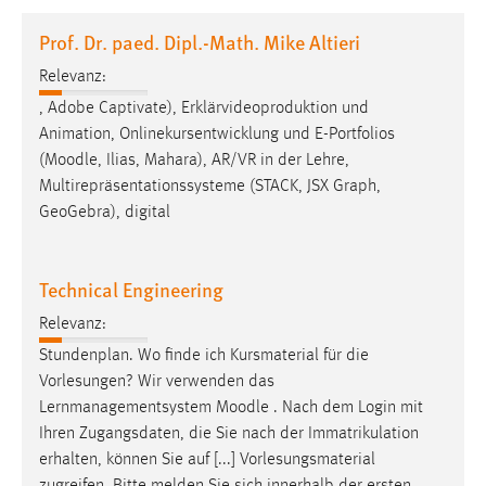
1 Jahr
Prof. Dr. paed. Dipl.-Math. Mike Altieri
Relevanz:
Performance
, Adobe Captivate), Erklärvideoproduktion und
Name:
Animation, Onlinekursentwicklung und E-Portfolios
staticfilecache
(
Moodle
, Ilias, Mahara), AR/VR in der Lehre,
Multirepräsentationssysteme (STACK, JSX Graph,
Zweck:
GeoGebra), digital
Für performante Seitenauslieferung wird in diesem Cookie
gespeichert, ob man eingeloggt ist.
Technical Engineering
Sprachpräferenz
Relevanz:
Name:
Stundenplan. Wo finde ich Kursmaterial für die
site-language-preference
Vorlesungen? Wir verwenden das
Zweck:
Lernmanagementsystem
Moodle
. Nach dem Login mit
Das Cookie speichert die gewählte Sprache der Website.
Ihren Zugangsdaten, die Sie nach der Immatrikulation
erhalten, können Sie auf [...] Vorlesungsmaterial
Cookie Laufzeit: