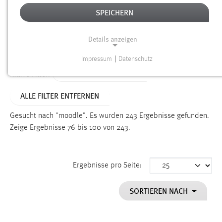
SPEICHERN
Alter
Details anzeigen
SUCHEN
Impressum
|
Datenschutz
NOTWENDIGE COOKIES
ALTER: ÜBER EIN JAHR
Aktive Filter:
Notwendige Cookies ermöglichen grundlegende
ALLE FILTER ENTFERNEN
Funktionen und sind für die einwandfreie Funktion der
Website erforderlich.
Gesucht nach "moodle".
Es wurden 243 Ergebnisse gefunden.
Zeige Ergebnisse 76 bis 100 von 243.
Einverständnis
Name:
cookie_consent
Ergebnisse pro Seite:
Zweck:
SORTIEREN NACH
Dieser Cookie speichert die ausgewählten Einverständnis-
Optionen des Benutzers
Cookie Laufzeit: