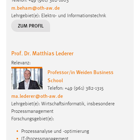
Telefon: +49 (961) 382-1603
m.beham
@
oth-aw
.
de
Cookie Laufzeit:
Lehrgebiet(e): Elektro- und Informationstechnk
Max. 13 Monate
ZUM PROFIL
MARKETING
Prof. Dr. Matthias Lederer
Marketing Cookies werden von Drittanbietern
verwendet, um personalisierte Werbung anzuzeigen.
Relevanz:
Sie tun dies, indem sie Besucher über Websites
Professor/in Weiden Business
hinweg verfolgen.
School
Telefon: +49 (961) 382-1315
Google Ads
ma.lederer
@
oth-aw
.
de
Name:
Lehrgebiet(e): Wirtschaftsinformatik, insbesondere
_gcl_au
Prozessmanagement
Forschungsgebiet(e):
Anbieter:
Google Ireland Limited
Prozessanalyse und -optimierung
IT-Prozessmanagement
Zweck: