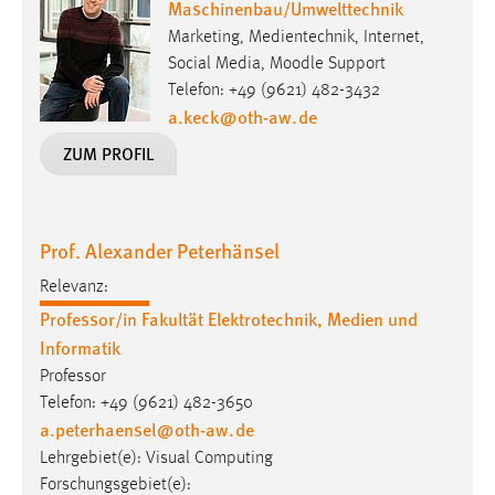
Maschinenbau/Umwelttechnik
30 Tage
Marketing, Medientechnik, Internet,
Social Media, Moodle Support
Chat
Telefon: +49 (9621) 482-3432
a.keck
@
oth-aw
.
de
Name:
MibewSessionID, MIBEW_UserID, mibew_locale, mibew-
ZUM PROFIL
chat-frame-style-5e9dbeb1811c0446
Zweck:
Wird benötigt um die Chatfunktion nutzen zu können.
Prof. Alexander Peterhänsel
Cookie Laufzeit:
Relevanz:
MibewSessionID, mibew-chat-frame-style-
Professor/in Fakultät Elektrotechnik, Medien und
5e9dbeb1811c0446 = Sitzungslaufzeit, mibew_locale = 3
Jahre, MIBEW_UserID = 1 Jahr
Informatik
Professor
Login
Telefon: +49 (9621) 482-3650
a.peterhaensel
@
oth-aw
.
de
Name:
Lehrgebiet(e): Visual Computing
fe_user, be_user, be_lastLoginProvider
Forschungsgebiet(e):