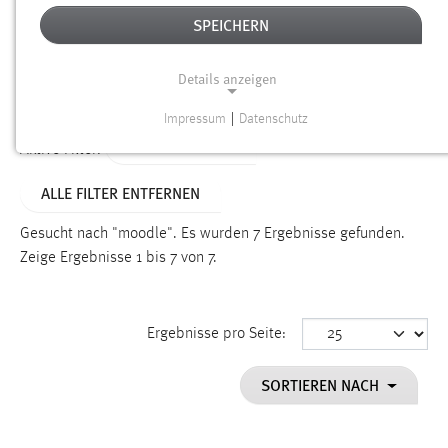
SPEICHERN
Alter
Details anzeigen
SUCHEN
Impressum
|
Datenschutz
NOTWENDIGE COOKIES
TYP: PERSONEN
Aktive Filter:
Notwendige Cookies ermöglichen grundlegende
ALLE FILTER ENTFERNEN
Funktionen und sind für die einwandfreie Funktion der
Website erforderlich.
Gesucht nach "moodle".
Es wurden 7 Ergebnisse gefunden.
Zeige Ergebnisse 1 bis 7 von 7.
Einverständnis
Name:
cookie_consent
Ergebnisse pro Seite:
Zweck:
SORTIEREN NACH
Dieser Cookie speichert die ausgewählten Einverständnis-
Optionen des Benutzers
Cookie Laufzeit: