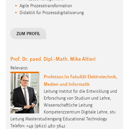
Conversion-Tracking
Agile Prozesstransformation
Didaktik für Prozessdigitalisierung
Cookie Laufzeit:
3 Monate
ZUM PROFIL
Facebook Pixel
Name:
Prof. Dr. paed. Dipl.-Math. Mike Altieri
_fbp
Anbieter:
Relevanz:
Facebook
Professor/in Fakultät Elektrotechnik,
Medien und Informatik
Zweck:
Leitung Institut für die Entwicklung und
Conversion-Tracking
Erforschung von Studium und Lehre,
Cookie Laufzeit:
Wissenschaftliche Leitung
3 Monate
Kompetenzzentrum Digitale Lehre, stv.
Leitung Masterstudiengang Educational Technology
Telefon: +49 (9621) 482-3641