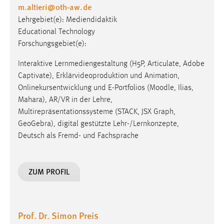
EXTERNE MEDIEN
m.altieri
@
oth-aw
.
de
Lehrgebiet(e): Mediendidaktik
Um Inhalte von Videoplattformen und Social Media
Educational Technology
Plattformen anzeigen zu können, werden von diesen
Forschungsgebiet(e):
externen Medien Cookies gesetzt.
Interaktive Lernmediengestaltung (H5P, Articulate, Adobe
YouTube
Captivate), Erklärvideoproduktion und Animation,
Onlinekursentwicklung und E-Portfolios (Moodle, Ilias,
Vimeo
Mahara), AR/VR in der Lehre,
Multirepräsentationssysteme (STACK, JSX Graph,
GeoGebra), digital gestützte Lehr-/Lernkonzepte,
Deutsch als Fremd- und Fachsprache
ZUM PROFIL
Prof. Dr. Simon Preis