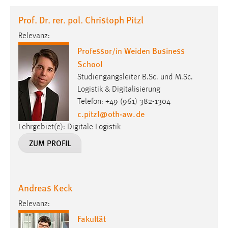
1 Jahr
Prof. Dr. rer. pol. Christoph Pitzl
Relevanz:
Performance
Professor/in Weiden Business
Name:
School
staticfilecache
Studiengangsleiter B.Sc. und M.Sc.
Zweck:
Logistik & Digitalisierung
Für performante Seitenauslieferung wird in diesem Cookie
Telefon: +49 (961) 382-1304
gespeichert, ob man eingeloggt ist.
c.pitzl
@
oth-aw
.
de
Lehrgebiet(e): Digitale Logistik
Sprachpräferenz
ZUM PROFIL
Name:
site-language-preference
Andreas Keck
Zweck:
Das Cookie speichert die gewählte Sprache der Website.
Relevanz:
Fakultät
Cookie Laufzeit: