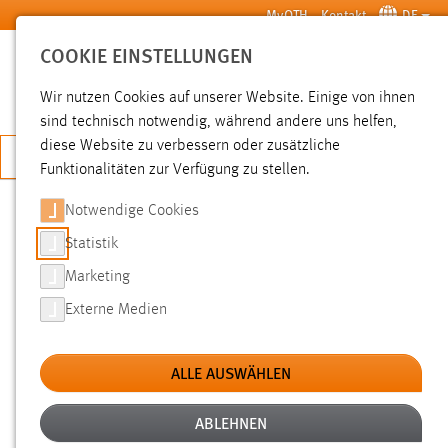
Zum Hauptinhalt springen
MyOTH
Kontakt
DE
COOKIE EINSTELLUNGEN
SUCHE
Wir nutzen Cookies auf unserer Website. Einige von ihnen
sind technisch notwendig, während andere uns helfen,
diese Website zu verbessern oder zusätzliche
JETZT BEWERBEN
Funktionalitäten zur Verfügung zu stellen.
Notwendige Cookies
SUCHE
Statistik
Marketing
FILTER
Externe Medien
Typ
ALLE AUSWÄHLEN
Erstellungsdatum
ABLEHNEN