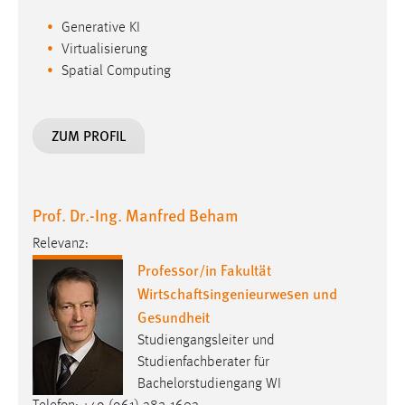
Zweck:
Generative KI
Dieser Cookie ist notwendig um sich an der Website
Virtualisierung
einloggen zu können.
Spatial Computing
Cookie Laufzeit:
24 Stunden
ZUM PROFIL
STATISTIK
Statistik Cookies erfassen Informationen anonym.
Prof. Dr.-Ing. Manfred Beham
Diese Informationen helfen uns zu verstehen, wie
Relevanz:
unsere Besucher unsere Website nutzen.
Professor/in Fakultät
Wirtschaftsingenieurwesen und
Matomo
Gesundheit
Name:
Studiengangsleiter und
_pk_ref, _pk_cvar, _pk_id, _pk_ses
Studienfachberater für
Zweck:
Bachelorstudiengang WI
Zugriffsstatistik