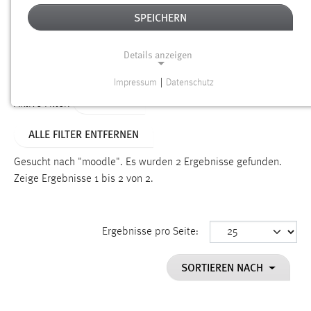
SPEICHERN
Alter
Details anzeigen
SUCHEN
Impressum
|
Datenschutz
NOTWENDIGE COOKIES
TYP: FAQ
Aktive Filter:
Notwendige Cookies ermöglichen grundlegende
ALLE FILTER ENTFERNEN
Funktionen und sind für die einwandfreie Funktion der
Website erforderlich.
Gesucht nach "moodle".
Es wurden 2 Ergebnisse gefunden.
Zeige Ergebnisse 1 bis 2 von 2.
Einverständnis
Name:
cookie_consent
Ergebnisse pro Seite:
Zweck:
SORTIEREN NACH
Dieser Cookie speichert die ausgewählten Einverständnis-
Optionen des Benutzers
Cookie Laufzeit: