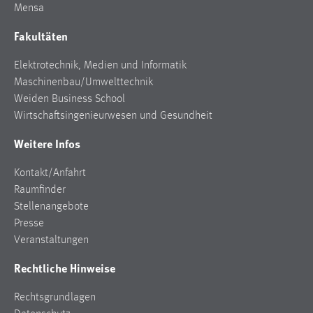
Mensa
Cookie Laufzeit:
Fakultäten
Max. 13 Monate
Elektrotechnik, Medien und Informatik
Maschinenbau/Umwelttechnik
MARKETING
Weiden Business School
Wirtschaftsingenieurwesen und Gesundheit
Marketing Cookies werden von Drittanbietern
verwendet, um personalisierte Werbung anzuzeigen.
Weitere Infos
Sie tun dies, indem sie Besucher über Websites
hinweg verfolgen.
Kontakt/Anfahrt
Raumfinder
Google Ads
Stellenangebote
Presse
Name:
Veranstaltungen
_gcl_au
Rechtliche Hinweise
Anbieter:
Google Ireland Limited
Rechtsgrundlagen
Zweck: