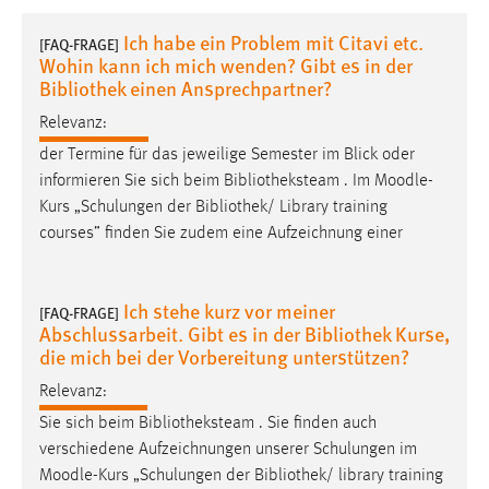
1 Jahr
Ich habe ein Problem mit Citavi etc.
[FAQ-FRAGE]
Wohin kann ich mich wenden? Gibt es in der
Performance
Bibliothek einen Ansprechpartner?
Relevanz:
Name:
staticfilecache
der Termine für das jeweilige Semester im Blick oder
informieren Sie sich beim Bibliotheksteam . Im
Moodle
-
Zweck:
Kurs „Schulungen der Bibliothek/ Library training
Für performante Seitenauslieferung wird in diesem Cookie
courses” finden Sie zudem eine Aufzeichnung einer
gespeichert, ob man eingeloggt ist.
Sprachpräferenz
Ich stehe kurz vor meiner
[FAQ-FRAGE]
Abschlussarbeit. Gibt es in der Bibliothek Kurse,
Name:
die mich bei der Vorbereitung unterstützen?
site-language-preference
Relevanz:
Zweck:
Sie sich beim Bibliotheksteam . Sie finden auch
Das Cookie speichert die gewählte Sprache der Website.
verschiedene Aufzeichnungen unserer Schulungen im
Cookie Laufzeit:
Moodle
-Kurs „Schulungen der Bibliothek/ library training