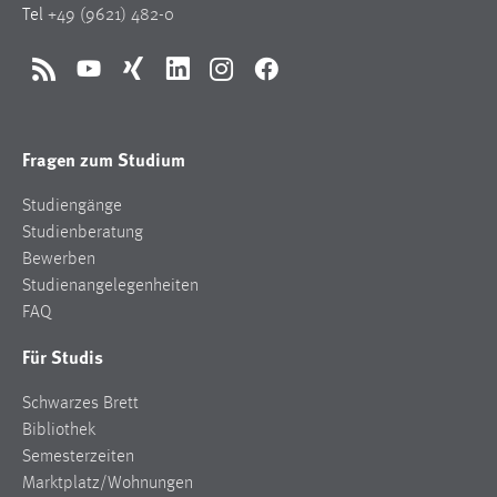
Tel
+49 (9621) 482-0
Zweck:
Dieser Cookie ist notwendig um sich an der Website
einloggen zu können.
RSS
YouTube
Xing
LinkedIn
Instagram
Facebook
Cookie Laufzeit:
24 Stunden
Fragen zum Studium
Studiengänge
STATISTIK
Studienberatung
Statistik Cookies erfassen Informationen anonym.
Bewerben
Diese Informationen helfen uns zu verstehen, wie
Studienangelegenheiten
unsere Besucher unsere Website nutzen.
FAQ
Für Studis
Matomo
Schwarzes Brett
Name:
_pk_ref, _pk_cvar, _pk_id, _pk_ses
Bibliothek
Semesterzeiten
Zweck:
Marktplatz/Wohnungen
Zugriffsstatistik