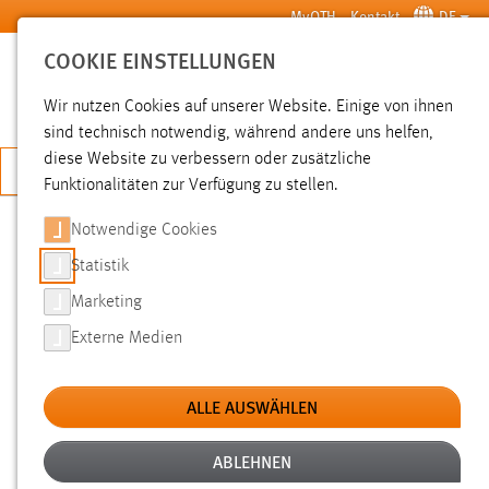
Zum Hauptinhalt springen
MyOTH
Kontakt
DE
COOKIE EINSTELLUNGEN
SUCHE
Wir nutzen Cookies auf unserer Website. Einige von ihnen
sind technisch notwendig, während andere uns helfen,
diese Website zu verbessern oder zusätzliche
JETZT BEWERBEN
Funktionalitäten zur Verfügung zu stellen.
Notwendige Cookies
SUCHE
Statistik
Marketing
FILTER
Externe Medien
Typ
ALLE AUSWÄHLEN
Erstellungsdatum
ABLEHNEN