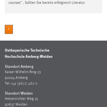
30 Tage
courses” . Sollten Sie bereits erfolgreich Literatur
Chat
Name:
1
MibewSessionID, MIBEW_UserID, mibew_locale, mibew-
chat-frame-style-5e9dbeb1811c0446
Zweck:
Ostbayerische Technische
Wird benötigt um die Chatfunktion nutzen zu können.
Hochschule Amberg-Weiden
Cookie Laufzeit:
MibewSessionID, mibew-chat-frame-style-
Standort Amberg
5e9dbeb1811c0446 = Sitzungslaufzeit, mibew_locale = 3
Kaiser-Wilhelm-Ring 23
Jahre, MIBEW_UserID = 1 Jahr
92224 Amberg
Tel
+49 (9621) 482-0
Login
Standort Weiden
Name:
Hetzenrichter Weg 15
fe_user, be_user, be_lastLoginProvider
92637 Weiden