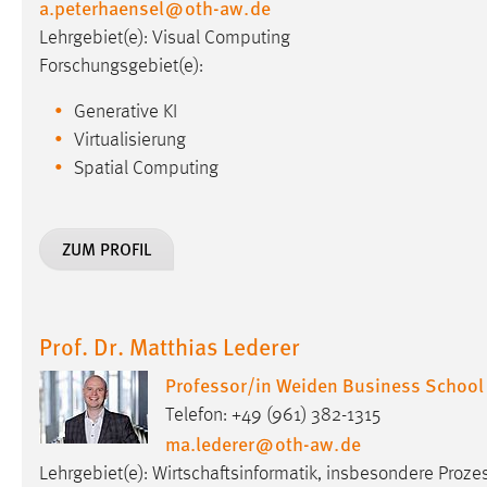
a.peterhaensel
@
oth-aw
.
de
in diesem Cookie gespeichert, ob man
Lehrgebiet(e): Visual Computing
eingeloggt ist.
Forschungsgebiet(e):
Sprachpräferenz
Generative KI
Virtualisierung
Name:
site-language-preference
Spatial Computing
Zweck:
Das Cookie speichert die gewählte
Sprache der Website.
ZUM PROFIL
Cookie Laufzeit:
30 Tage
Chat
Prof. Dr. Matthias Lederer
Name:
MibewSessionID, MIBEW_UserID,
Professor/in Weiden Business School
mibew_locale, mibew-chat-frame-style-
5e9dbeb1811c0446
Telefon: +49 (961) 382-1315
ma.lederer
@
oth-aw
.
de
Zweck:
Wird benötigt um die Chatfunktion
nutzen zu können.
Lehrgebiet(e): Wirtschaftsinformatik, insbesondere Pr