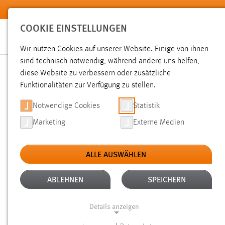
Zum Hauptinhalt springen
COOKIE EINSTELLUNGEN
Wir nutzen Cookies auf unserer Website. Einige von ihnen
sind technisch notwendig, während andere uns helfen,
diese Website zu verbessern oder zusätzliche
SUCHE
Funktionalitäten zur Verfügung zu stellen.
Notwendige Cookies
Statistik
Marketing
Externe Medien
ALLE AUSWÄHLEN
TYP: PERSONEN
ALTER: ÜBER EIN JAHR
Aktive Filter:
ABLEHNEN
SPEICHERN
Gesucht nach "moodle".
Es wurden 7 Ergebnisse gefunden
Details anzeigen