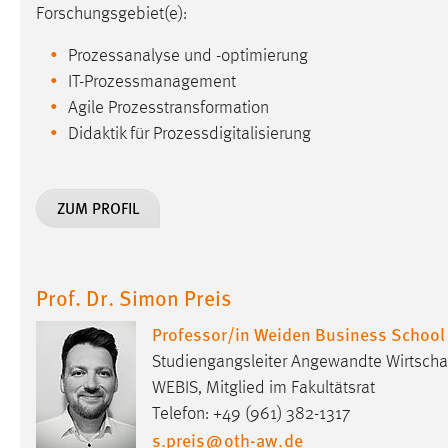
Forschungsgebiet(e):
Cookie Laufzeit:
MibewSessionID, mibew-chat-frame-
style-5e9dbeb1811c0446 =
Prozessanalyse und -optimierung
Sitzungslaufzeit, mibew_locale = 3
IT-Prozessmanagement
Jahre, MIBEW_UserID = 1 Jahr
Agile Prozesstransformation
Didaktik für Prozessdigitalisierung
Login
Name:
fe_user, be_user, be_lastLoginProvider
ZUM PROFIL
Zweck:
Dieser Cookie ist notwendig um sich an
der Website einloggen zu können.
Cookie Laufzeit:
24 Stunden
Prof. Dr. Simon Preis
Professor/in Weiden Business School
STATISTIK
Studiengangsleiter Angewandte Wirtschaft
WEBIS, Mitglied im Fakultätsrat
Statistik Cookies erfassen Informationen anonym.
Telefon: +49 (961) 382-1317
Diese Informationen helfen uns zu verstehen, wie
s.preis
@
oth-aw
.
de
unsere Besucher unsere Website nutzen.