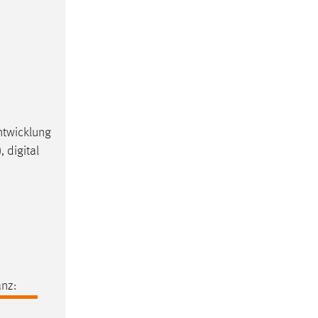
ntwicklung
 digital
nz: