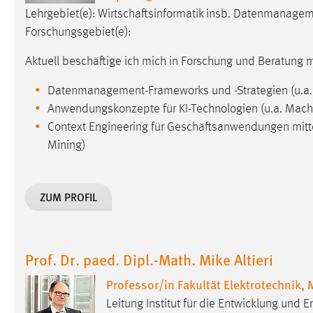
Lehrgebiet(e): Wirtschaftsinformatik insb. Datenmanagem
Matomo
Forschungsgebiet(e):
Name:
_pk_ref, _pk_cvar, _pk_id, _pk_ses
Aktuell beschäftige ich mich in Forschung und Beratung 
Zweck:
Zugriffsstatistik
Datenmanagement-Frameworks und -Strategien (u.a. D
Anwendungskonzepte für KI-Technologien (u.a. Mach
Cookie Laufzeit:
Max. 13 Monate
Context Engineering für Geschäftsanwendungen mitte
Mining)
MARKETING
Marketing Cookies werden von Drittanbietern
ZUM PROFIL
verwendet, um personalisierte Werbung anzuzeigen.
Sie tun dies, indem sie Besucher über Websites
hinweg verfolgen.
Prof. Dr. paed. Dipl.-Math. Mike Altieri
Google Ads
Professor/in Fakultät Elektrotechnik,
Name:
_gcl_au
Leitung Institut für die Entwicklung und