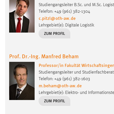
Studiengangsleiter B.Sc. und M.Sc. Logisti
externen Medien Cookies gesetzt.
Telefon: +49 (961) 382-1304
c.pitzl
@
oth-aw
.
de
YouTube
Lehrgebiet(e): Digitale Logistik
ZUM PROFIL
Vimeo
Prof. Dr.-Ing. Manfred Beham
Professor/in Fakultät Wirtschaftsing
Studiengangsleiter und Studienfachberat
Telefon: +49 (961) 382-1603
m.beham
@
oth-aw
.
de
Lehrgebiet(e): Elektro- und Informationst
ZUM PROFIL