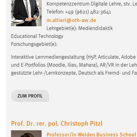
Kompetenzzentrum Digitale Lehre, stv. 
Anbieter:
Google Ireland Limited
Telefon: +49 (9621) 482-3641
Zweck:
Conversion-Tracking
m.altieri
@
oth-aw
.
de
Lehrgebiet(e): Mediendidaktik
Cookie Laufzeit:
3 Monate
Educational Technology
Forschungsgebiet(e):
Facebook Pixel
Interaktive Lernmediengestaltung (H5P, Articulate, Adobe
Name:
_fbp
und E-Portfolios (Moodle, Ilias, Mahara), AR/VR in der Le
Anbieter:
Facebook
gestützte Lehr-/Lernkonzepte, Deutsch als Fremd- und F
Zweck:
Conversion-Tracking
Cookie Laufzeit:
ZUM PROFIL
3 Monate
EXTERNE MEDIEN
Prof. Dr. rer. pol. Christoph Pitzl
Um Inhalte von Videoplattformen und Social Media
Professor/in Weiden Business School
Plattformen anzeigen zu können, werden von diesen