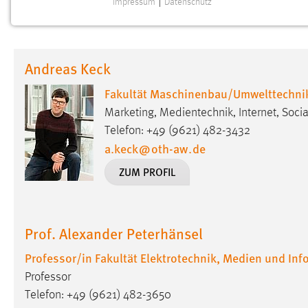
Impressum
|
Datenschutz
NOTWENDIGE COOKIES
Notwendige Cookies ermöglichen grundlegende
Funktionen und sind für die einwandfreie Funktion der
Andreas Keck
Website erforderlich.
Fakultät Maschinenbau/Umwelttechni
Einverständnis
Marketing, Medientechnik, Internet, Soc
Name:
Telefon: +49 (9621) 482-3432
cookie_consent
a.keck
@
oth-aw
.
de
Zweck:
Dieser Cookie speichert die
ZUM PROFIL
ausgewählten Einverständnis-Optionen
des Benutzers
Cookie Laufzeit:
1 Jahr
Prof. Alexander Peterhänsel
Performance
Professor/in Fakultät Elektrotechnik, Medien und Inf
Professor
Name:
staticfilecache
Telefon: +49 (9621) 482-3650
Zweck:
Für performante Seitenauslieferung wird