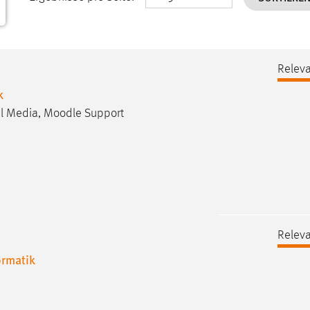
Releva
k
ial Media, Moodle Support
Releva
ormatik