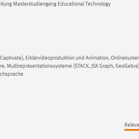
Leitung Masterstudiengang Educational Technology
 Captivate), Erklärvideoproduktion und Animation, Onlinekurse
hre, Multirepräsentationssysteme (STACK, JSX Graph, GeoGebra),
achsprache
Releva