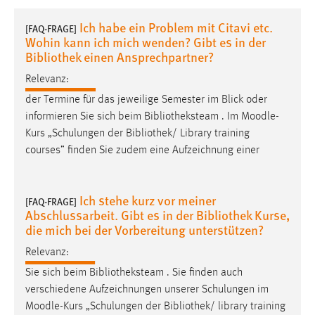
1 Jahr
Ich habe ein Problem mit Citavi etc.
[FAQ-FRAGE]
Wohin kann ich mich wenden? Gibt es in der
Performance
Bibliothek einen Ansprechpartner?
Relevanz:
Name:
staticfilecache
der Termine für das jeweilige Semester im Blick oder
informieren Sie sich beim Bibliotheksteam . Im
Moodle
-
Zweck:
Kurs „Schulungen der Bibliothek/ Library training
Für performante Seitenauslieferung wird in diesem Cookie
courses” finden Sie zudem eine Aufzeichnung einer
gespeichert, ob man eingeloggt ist.
Sprachpräferenz
Ich stehe kurz vor meiner
[FAQ-FRAGE]
Abschlussarbeit. Gibt es in der Bibliothek Kurse,
Name:
die mich bei der Vorbereitung unterstützen?
site-language-preference
Relevanz:
Zweck:
Sie sich beim Bibliotheksteam . Sie finden auch
Das Cookie speichert die gewählte Sprache der Website.
verschiedene Aufzeichnungen unserer Schulungen im
Cookie Laufzeit:
Moodle
-Kurs „Schulungen der Bibliothek/ library training