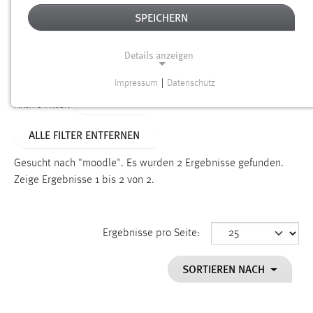
SPEICHERN
Alter
Details anzeigen
SUCHEN
Impressum
|
Datenschutz
NOTWENDIGE COOKIES
TYP: FAQ
Aktive Filter:
Notwendige Cookies ermöglichen grundlegende
ALLE FILTER ENTFERNEN
Funktionen und sind für die einwandfreie Funktion der
Website erforderlich.
Gesucht nach "moodle".
Es wurden 2 Ergebnisse gefunden.
Zeige Ergebnisse 1 bis 2 von 2.
Einverständnis
Name:
cookie_consent
Ergebnisse pro Seite:
Zweck:
SORTIEREN NACH
Dieser Cookie speichert die ausgewählten Einverständnis-
Optionen des Benutzers
Cookie Laufzeit: