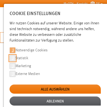
Zum Hauptinhalt springen
MyOTH
Kontakt
DE
COOKIE EINSTELLUNGEN
SUCHE
Wir nutzen Cookies auf unserer Website. Einige von ihnen
sind technisch notwendig, während andere uns helfen,
diese Website zu verbessern oder zusätzliche
JETZT BEWERBEN
Funktionalitäten zur Verfügung zu stellen.
Notwendige Cookies
SUCHE
Statistik
Marketing
FILTER
Externe Medien
Typ
ALLE AUSWÄHLEN
Erstellungsdatum
ABLEHNEN