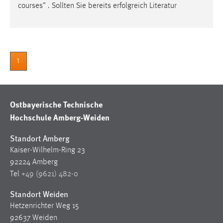
30 Tage
courses” . Sollten Sie bereits erfolgreich Literatur
Chat
Name:
1
MibewSessionID, MIBEW_UserID, mibew_locale, mibew-
chat-frame-style-5e9dbeb1811c0446
Zweck:
Ostbayerische Technische
Wird benötigt um die Chatfunktion nutzen zu können.
Hochschule Amberg-Weiden
Cookie Laufzeit:
MibewSessionID, mibew-chat-frame-style-
Standort Amberg
5e9dbeb1811c0446 = Sitzungslaufzeit, mibew_locale = 3
Kaiser-Wilhelm-Ring 23
Jahre, MIBEW_UserID = 1 Jahr
92224 Amberg
Tel
+49 (9621) 482-0
Login
Standort Weiden
Name:
Hetzenrichter Weg 15
fe_user, be_user, be_lastLoginProvider
92637 Weiden