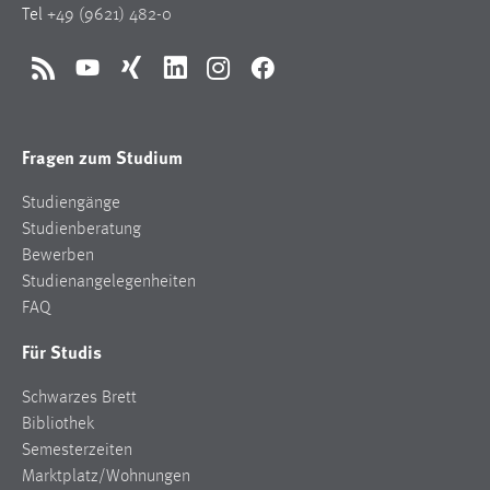
Tel
+49 (9621) 482-0
Zweck:
Dieser Cookie ist notwendig um sich an der Website
einloggen zu können.
RSS
YouTube
Xing
LinkedIn
Instagram
Facebook
Cookie Laufzeit:
24 Stunden
Fragen zum Studium
Studiengänge
STATISTIK
Studienberatung
Statistik Cookies erfassen Informationen anonym.
Bewerben
Diese Informationen helfen uns zu verstehen, wie
Studienangelegenheiten
unsere Besucher unsere Website nutzen.
FAQ
Für Studis
Matomo
Schwarzes Brett
Name:
_pk_ref, _pk_cvar, _pk_id, _pk_ses
Bibliothek
Semesterzeiten
Zweck:
Marktplatz/Wohnungen
Zugriffsstatistik