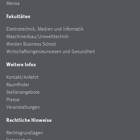
Mensa
Cookie Laufzeit:
Fakultäten
Max. 13 Monate
Elektrotechnik, Medien und Informatik
Maschinenbau/Umwelttechnik
MARKETING
Weiden Business School
Wirtschaftsingenieurwesen und Gesundheit
Marketing Cookies werden von Drittanbietern
verwendet, um personalisierte Werbung anzuzeigen.
Weitere Infos
Sie tun dies, indem sie Besucher über Websites
hinweg verfolgen.
Kontakt/Anfahrt
Raumfinder
Google Ads
Stellenangebote
Presse
Name:
Veranstaltungen
_gcl_au
Rechtliche Hinweise
Anbieter:
Google Ireland Limited
Rechtsgrundlagen
Zweck: