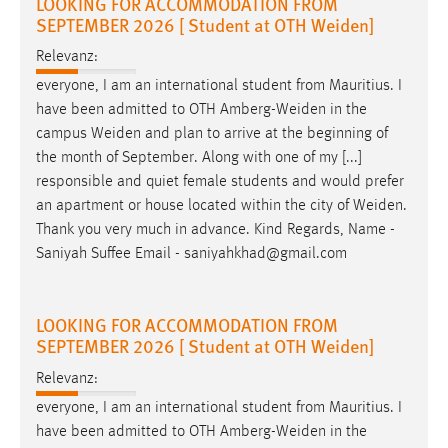
LOOKING FOR ACCOMMODATION FROM
SEPTEMBER 2026 [ Student at OTH Weiden]
Cookie Laufzeit:
Relevanz:
Max. 13 Monate
everyone, I am an international student from Mauritius. I
have been admitted to OTH
Amberg-Weiden
in the
campus
Weiden
and plan to arrive at the beginning of
MARKETING
the month of September. Along with one of my [...]
Marketing Cookies werden von Drittanbietern
responsible and quiet female students and would prefer
verwendet, um personalisierte Werbung anzuzeigen.
an apartment or house located within the city of
Weiden
.
Sie tun dies, indem sie Besucher über Websites
Thank you very much in advance. Kind Regards, Name -
hinweg verfolgen.
Saniyah Suffee Email - saniyahkhad@gmail.com
Google Ads
LOOKING FOR ACCOMMODATION FROM
Name:
SEPTEMBER 2026 [ Student at OTH Weiden]
_gcl_au
Relevanz:
Anbieter:
everyone, I am an international student from Mauritius. I
Google Ireland Limited
have been admitted to OTH
Amberg-Weiden
in the
Zweck: