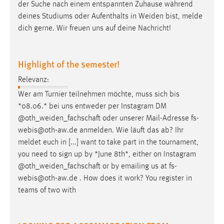
der Suche nach einem entspannten Zuhause während
Zweck:
deines Studiums oder Aufenthalts in
Weiden
bist, melde
Dieser Cookie ist notwendig um sich an der Website
dich gerne. Wir freuen uns auf deine Nachricht!
einloggen zu können.
Cookie Laufzeit:
24 Stunden
Highlight of the semester!
Relevanz:
Wer am Turnier teilnehmen möchte, muss sich bis
STATISTIK
*08.06.* bei uns entweder per Instagram DM
Statistik Cookies erfassen Informationen anonym.
@
oth_weiden_fachschaft
oder unserer Mail-Adresse fs-
Diese Informationen helfen uns zu verstehen, wie
webis@oth-aw.de anmelden. Wie läuft das ab? Ihr
unsere Besucher unsere Website nutzen.
meldet euch in [...] want to take part in the tournament,
you need to sign up by *June 8th*, either on Instagram
Matomo
@
oth_weiden_fachschaft
or by emailing us at fs-
webis@oth-aw.de . How does it work? You register in
Name:
teams of two with
_pk_ref, _pk_cvar, _pk_id, _pk_ses
Zweck:
Zugriffsstatistik