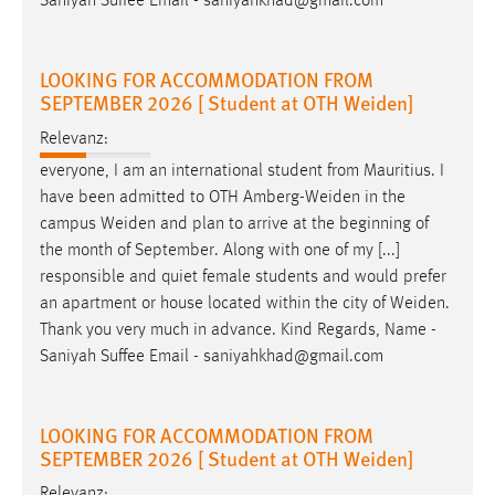
Saniyah Suffee Email - saniyahkhad@gmail.com
EXTERNE MEDIEN
Um Inhalte von Videoplattformen und Social Media
Plattformen anzeigen zu können, werden von diesen
LOOKING FOR ACCOMMODATION FROM
externen Medien Cookies gesetzt.
SEPTEMBER 2026 [ Student at OTH Weiden]
Relevanz:
YouTube
everyone, I am an international student from Mauritius. I
have been admitted to OTH
Amberg-Weiden
in the
Vimeo
campus
Weiden
and plan to arrive at the beginning of
the month of September. Along with one of my [...]
responsible and quiet female students and would prefer
an apartment or house located within the city of
Weiden
.
Thank you very much in advance. Kind Regards, Name -
Saniyah Suffee Email - saniyahkhad@gmail.com
LOOKING FOR ACCOMMODATION FROM
SEPTEMBER 2026 [ Student at OTH Weiden]
Relevanz: