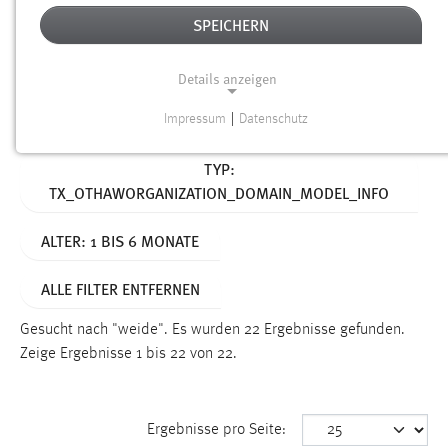
SPEICHERN
Alter
Details anzeigen
SUCHEN
Impressum
|
Datenschutz
NOTWENDIGE COOKIES
Aktive Filter:
TYP:
Notwendige Cookies ermöglichen grundlegende
TX_OTHAWORGANIZATION_DOMAIN_MODEL_INFO
Funktionen und sind für die einwandfreie Funktion der
Website erforderlich.
ALTER: 1 BIS 6 MONATE
Einverständnis
ALLE FILTER ENTFERNEN
Name:
cookie_consent
Gesucht nach "weide".
Es wurden 22 Ergebnisse gefunden.
Zeige Ergebnisse 1 bis 22 von 22.
Zweck:
Dieser Cookie speichert die ausgewählten Einverständnis-
Optionen des Benutzers
Ergebnisse pro Seite:
Cookie Laufzeit: