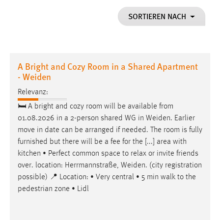
1 Jahr
SORTIEREN NACH
Performance
Name:
A Bright and Cozy Room in a Shared Apartment
staticfilecache
- Weiden
Zweck:
Relevanz:
Für performante Seitenauslieferung wird in diesem Cookie
🛏 A bright and cozy room will be available from
gespeichert, ob man eingeloggt ist.
01.08.2026 in a 2-person shared WG in
Weiden
. Earlier
move in date can be arranged if needed. The room is fully
Sprachpräferenz
furnished but there will be a fee for the [...] area with
kitchen • Perfect common space to relax or invite friends
Name:
over. location: Herrmannstraße,
Weiden
. (city registration
site-language-preference
possible) 📍 Location: • Very central • 5 min walk to the
Zweck:
pedestrian zone • Lidl
Das Cookie speichert die gewählte Sprache der Website.
Cookie Laufzeit: