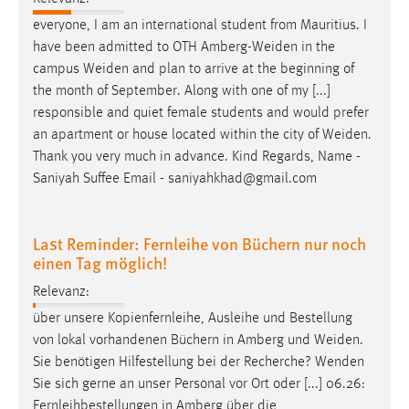
everyone, I am an international student from Mauritius. I
have been admitted to OTH
Amberg-Weiden
in the
campus
Weiden
and plan to arrive at the beginning of
the month of September. Along with one of my [...]
responsible and quiet female students and would prefer
an apartment or house located within the city of
Weiden
.
Thank you very much in advance. Kind Regards, Name -
Saniyah Suffee Email - saniyahkhad@gmail.com
Last Reminder: Fernleihe von Büchern nur noch
einen Tag möglich!
Relevanz:
über unsere Kopienfernleihe, Ausleihe und Bestellung
von lokal vorhandenen Büchern in Amberg und
Weiden
.
Sie benötigen Hilfestellung bei der Recherche? Wenden
Sie sich gerne an unser Personal vor Ort oder [...] 06.26:
Fernleihbestellungen in Amberg über die