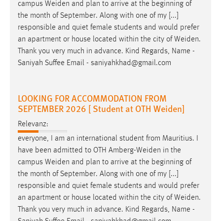
campus
Weiden
and plan to arrive at the beginning of
Conversion-Tracking
the month of September. Along with one of my [...]
responsible and quiet female students and would prefer
Cookie Laufzeit:
an apartment or house located within the city of
Weiden
.
3 Monate
Thank you very much in advance. Kind Regards, Name -
Saniyah Suffee Email - saniyahkhad@gmail.com
Facebook Pixel
Name:
LOOKING FOR ACCOMMODATION FROM
_fbp
SEPTEMBER 2026 [ Student at OTH Weiden]
Anbieter:
Relevanz:
Facebook
everyone, I am an international student from Mauritius. I
Zweck:
have been admitted to OTH
Amberg-Weiden
in the
Conversion-Tracking
campus
Weiden
and plan to arrive at the beginning of
the month of September. Along with one of my [...]
Cookie Laufzeit:
3 Monate
responsible and quiet female students and would prefer
an apartment or house located within the city of
Weiden
.
Thank you very much in advance. Kind Regards, Name -