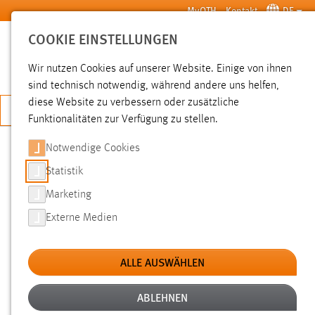
Zum Hauptinhalt springen
MyOTH
Kontakt
DE
COOKIE EINSTELLUNGEN
SUCHE
Wir nutzen Cookies auf unserer Website. Einige von ihnen
sind technisch notwendig, während andere uns helfen,
diese Website zu verbessern oder zusätzliche
JETZT BEWERBEN
Funktionalitäten zur Verfügung zu stellen.
Notwendige Cookies
SUCHE
Statistik
Marketing
FILTER
Externe Medien
Typ
ALLE AUSWÄHLEN
Erstellungsdatum
ABLEHNEN