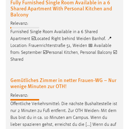
Fully Furnished Single Room Available in a 6
30 Tage
Shared Apartment With Personal Kitchen and
Balcony
Chat
Relevanz:
Name:
Furnished Single Room Available in a 6 Shared
MibewSessionID, MIBEW_UserID, mibew_locale, mibew-
Apartment ☑️Located Right behind
Weiden
Banhof. 📍
chat-frame-style-5e9dbeb1811c0446
Location: Frauenrichterstraße 51,
Weiden
📅 Available
from: September ☑️Personal Kitchen, Personal Balcony ☑️
Zweck:
Wird benötigt um die Chatfunktion nutzen zu können.
Shared
Cookie Laufzeit:
MibewSessionID, mibew-chat-frame-style-
Gemütliches Zimmer in netter Frauen-WG – Nur
5e9dbeb1811c0446 = Sitzungslaufzeit, mibew_locale = 3
wenige Minuten zur OTH!
Jahre, MIBEW_UserID = 1 Jahr
Relevanz:
Öffentliche Verkehrsmittel: Die nächste Bushaltestelle ist
Login
nur 2 Minuten zu Fuß entfernt. Zur OTH
Weiden
: Mit dem
Name:
Bus bist du in ca. 10 Minuten am Campus. Wenn du
fe_user, be_user, be_lastLoginProvider
lieber spazieren gehst, erreichst du die [...] Wenn du auf